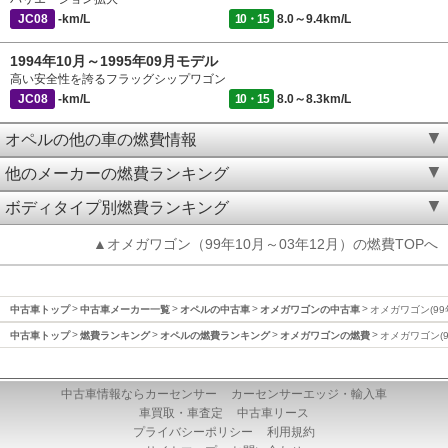
JC08
-km/L
10・15
8.0～9.4km/L
1994年10月～1995年09月モデル
高い安全性を誇るフラッグシップワゴン
JC08
-km/L
10・15
8.0～8.3km/L
オペルの他の車の燃費情報
他のメーカーの燃費ランキング
ボディタイプ別燃費ランキング
▲オメガワゴン（99年10月～03年12月）の燃費TOPへ
中古車トップ
中古車メーカー一覧
オペルの中古車
オメガワゴンの中古車
オメガワゴン(99
中古車トップ
燃費ランキング
オペルの燃費ランキング
オメガワゴンの燃費
オメガワゴン(9
中古車情報ならカーセンサー
カーセンサーエッジ・輸入車
車買取・車査定
中古車リース
プライバシーポリシー
利用規約