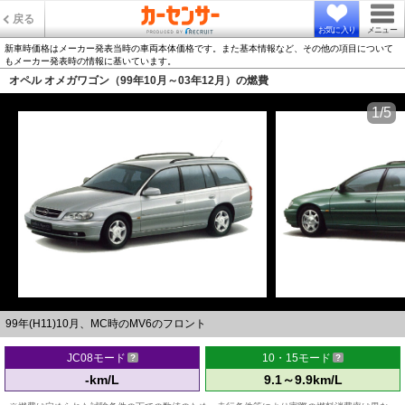
戻る
お気に入り
メニュー
新車時価格はメーカー発表当時の車両本体価格です。また基本情報など、その他の項目について
もメーカー発表時の情報に基いています。
オペル オメガワゴン（99年10月～03年12月）の燃費
1/5
99年(H11)10月、MC時のMV6のフロント
JC08モード
10・15モード
-km/L
9.1～9.9km/L