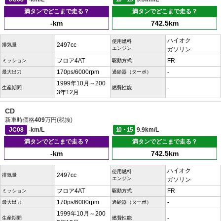
満タンでどこまで走る？
満タンでどこまで走る？
-km
742.5km
ハイオク
使用燃料
2497cc
排気量
エンジン
ガソリン
フロア4AT
FR
ミッション
駆動方式
170ps/6000rpm
-
最大出力
過給器（ターボ）
1999年10月～200
-
生産期間
燃費性能
3年12月
CD
新車時価格
409
万円(税抜)
JC08
-km/L
10・15
9.9km/L
満タンでどこまで走る？
満タンでどこまで走る？
-km
742.5km
ハイオク
使用燃料
2497cc
排気量
エンジン
ガソリン
フロア4AT
FR
ミッション
駆動方式
170ps/6000rpm
-
最大出力
過給器（ターボ）
1999年10月～200
-
生産期間
燃費性能