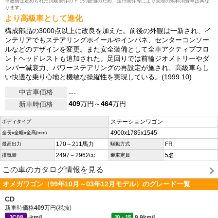
※燃費は定められた試験条件の下での数値のため、走行条件等により実際の燃料消費率は異な
ります。
より高級車として進化
構成部品の3000点以上に改良を加えた。前後の外観は一新され、イ
ンテリアでもステアリングホイールやインパネ、センターコンソー
ルなどのデザインを変更。また安全装備として全車アクティブフロ
ントヘッドレストも追加された。足回りでは前輪ジオメトリーやダ
ンパー減衰力、パワーステアリングの再設定が施され、高級車らし
い快適な乗り心地と機敏な操縦性を実現している。(1999.10)
中古車価格
---
409
万円～
464
万円
新車時価格
ステーションワゴン
ボディタイプ
4900x1785x1545
全長x全幅x全高(mm)
170～211馬力
FR
最高出力
駆動方式
2497～2962cc
5名
排気量
乗車定員
この車のカタログ情報を見る
オメガワゴン（99年10月～03年12月モデル）のグレード一覧
CD
新車時価格
409
万円(税抜)
JC08
-km/L
10・15
9.9km/L