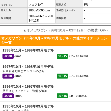
フロア4AT
FR
ミッション
駆動方式
180ps/6000rpm
-
最大出力
過給器（ターボ）
2002年06月～200
-
生産期間
燃費性能
3年12月
▲オメガワゴン（99年10月～03年12月）の燃費TOPへ
オメガワゴン（99年10月～03年12月モデル）の他のマイナーチェン
ジ一覧
1998年11月～1999年09月モデル
JC08
-km/L
10・15
9.7～10.6km/L
1997年10月～1998年10月モデル
安全装備充実とエンジンの改良
JC08
-km/L
10・15
9.7～10.6km/L
1996年10月～1997年09月モデル
足回りをリファイン、装備も追加
JC08
-km/L
10・15
8.0～9.4km/L
1995年10月～1996年09月モデル
バリエーション拡大