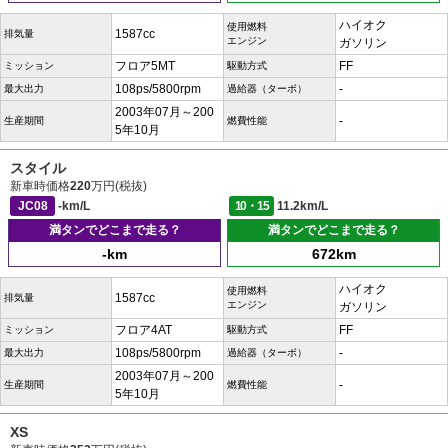
ハイオク
使用燃料
1587cc
排気量
エンジン
ガソリン
フロア5MT
FF
ミッション
駆動方式
108ps/5800rpm
-
最大出力
過給器（ターボ）
2003年07月～200
-
生産期間
燃費性能
5年10月
スタイル
新車時価格
220
万円(税抜)
JC08
-km/L
10・15
11.2km/L
満タンでどこまで走る？
満タンでどこまで走る？
-km
672km
ハイオク
使用燃料
1587cc
排気量
エンジン
ガソリン
フロア4AT
FF
ミッション
駆動方式
108ps/5800rpm
-
最大出力
過給器（ターボ）
2003年07月～200
-
生産期間
燃費性能
5年10月
XS