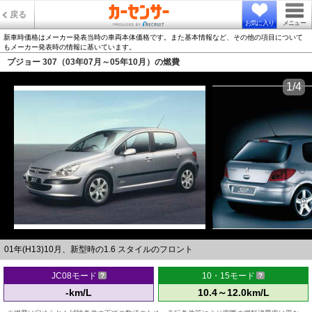
戻る
お気に入り
メニュー
新車時価格はメーカー発表当時の車両本体価格です。また基本情報など、その他の項目について
もメーカー発表時の情報に基いています。
プジョー 307（03年07月～05年10月）の燃費
1/4
01年(H13)10月、新型時の1.6 スタイルのフロント
JC08モード
10・15モード
-km/L
10.4～12.0km/L