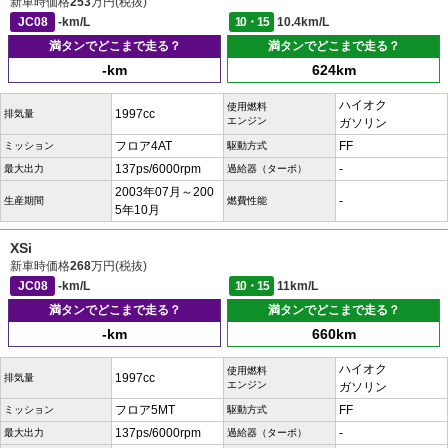
新車時価格
253
万円(税抜)
JC08
-km/L
10・15
10.4km/L
満タンでどこまで走る？
満タンでどこまで走る？
-km
624km
ハイオク
使用燃料
1997cc
排気量
エンジン
ガソリン
フロア4AT
FF
ミッション
駆動方式
137ps/6000rpm
-
最大出力
過給器（ターボ）
2003年07月～200
-
生産期間
燃費性能
5年10月
XSi
新車時価格
268
万円(税抜)
JC08
-km/L
10・15
11km/L
満タンでどこまで走る？
満タンでどこまで走る？
-km
660km
ハイオク
使用燃料
1997cc
排気量
エンジン
ガソリン
フロア5MT
FF
ミッション
駆動方式
137ps/6000rpm
-
最大出力
過給器（ターボ）