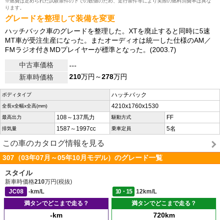
※燃費は定められた試験条件の下での数値のため、走行条件等により実際の燃料消費率は異な
ります。
グレードを整理して装備を変更
ハッチバック車のグレードを整理した。XTを廃止すると同時に5速
MT車が受注生産になった。またオーディオは統一した仕様のAM／
FMラジオ付きMDプレイヤーが標準となった。(2003.7)
中古車価格
---
210
万円～
278
万円
新車時価格
ハッチバック
ボディタイプ
4210x1760x1530
全長x全幅x全高(mm)
108～137馬力
FF
最高出力
駆動方式
1587～1997cc
5名
排気量
乗車定員
この車のカタログ情報を見る
307（03年07月～05年10月モデル）のグレード一覧
スタイル
新車時価格
210
万円(税抜)
JC08
-km/L
10・15
12km/L
満タンでどこまで走る？
満タンでどこまで走る？
-km
720km