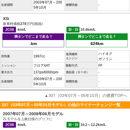
2003年07月～200
-
生産期間
燃費性能
5年10月
XSi
新車時価格
278
万円(税抜)
JC08
-km/L
10・15
10.4km/L
満タンでどこまで走る？
満タンでどこまで走る？
-km
624km
ハイオク
使用燃料
1997cc
排気量
エンジン
ガソリン
フロア4AT
FF
ミッション
駆動方式
137ps/6000rpm
-
最大出力
過給器（ターボ）
2003年07月～200
-
生産期間
燃費性能
5年10月
▲307（03年07月～05年10月）の燃費TOPへ
307（03年07月～05年10月モデル）の他のマイナーチェンジ一覧
2007年07月～2008年06月モデル
2Lモデルを上級仕様のグリフに
JC08
-km/L
10・15
10.2～12.2km/L