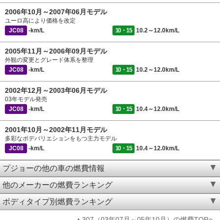
2006年10月～2007年06月モデル
ユーロ高により価格を改定
JC08
-km/L
10・15
10.2～12.0km/L
2005年11月～2006年09月モデル
外観の変更とグレード体系を整理
JC08
-km/L
10・15
10.2～12.0km/L
2002年12月～2003年06月モデル
03年モデル発売
JC08
-km/L
10・15
10.4～12.0km/L
2001年10月～2002年11月モデル
多彩なボデバリエションをもつ主力モデル
JC08
-km/L
10・15
10.4～12.0km/L
プジョーの他の車の燃費情報
他のメーカーの燃費ランキング
ボディタイプ別燃費ランキング
▲307（03年07月～05年10月）の燃費TOPへ