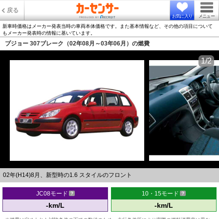
戻る
お気に入り
メニュー
新車時価格はメーカー発表当時の車両本体価格です。また基本情報など、その他の項目について
もメーカー発表時の情報に基いています。
プジョー 307ブレーク（02年08月～03年06月）の燃費
1/2
02年(H14)8月、新型時の1.6 スタイルのフロント
JC08モード
10・15モード
-km/L
-km/L