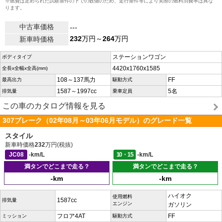
※燃費は定められた試験条件の下での数値のため、走行条件等により実際の燃料消費率は異な
ります。
中古車価格
---
232
万円～
264
万円
新車時価格
ステーションワゴン
ボディタイプ
4420x1760x1585
全長x全幅x全高(mm)
108～137馬力
FF
最高出力
駆動方式
1587～1997cc
5名
排気量
乗車定員
この車のカタログ情報を見る
307ブレーク（02年08月～03年06月モデル）のグレード一覧
スタイル
新車時価格
232
万円(税抜)
JC08
-km/L
10・15
-km/L
満タンでどこまで走る？
満タンでどこまで走る？
-km
-km
ハイオク
使用燃料
1587cc
排気量
エンジン
ガソリン
フロア4AT
FF
ミッション
駆動方式