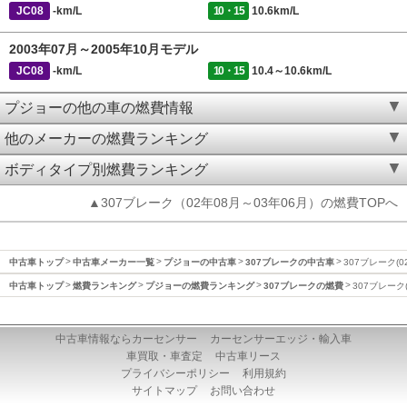
JC08
-km/L
10・15
10.6km/L
2003年07月～2005年10月モデル
JC08
-km/L
10・15
10.4～10.6km/L
プジョーの他の車の燃費情報
他のメーカーの燃費ランキング
ボディタイプ別燃費ランキング
▲307ブレーク（02年08月～03年06月）の燃費TOPへ
中古車トップ
中古車メーカー一覧
プジョーの中古車
307ブレークの中古車
307ブレーク(0
中古車トップ
燃費ランキング
プジョーの燃費ランキング
307ブレークの燃費
307ブレーク
中古車情報ならカーセンサー
カーセンサーエッジ・輸入車
車買取・車査定
中古車リース
プライバシーポリシー
利用規約
サイトマップ
お問い合わせ