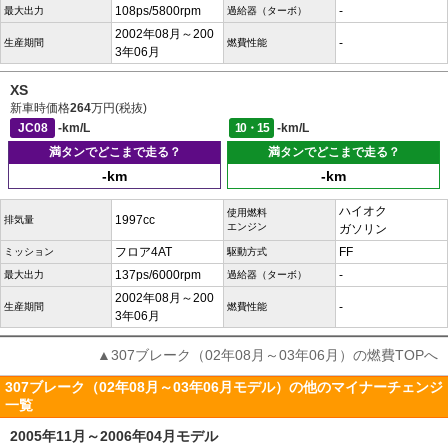
108ps/5800rpm
-
最大出力
過給器（ターボ）
2002年08月～200
-
生産期間
燃費性能
3年06月
XS
新車時価格
264
万円(税抜)
JC08
-km/L
10・15
-km/L
満タンでどこまで走る？
満タンでどこまで走る？
-km
-km
ハイオク
使用燃料
1997cc
排気量
エンジン
ガソリン
フロア4AT
FF
ミッション
駆動方式
137ps/6000rpm
-
最大出力
過給器（ターボ）
2002年08月～200
-
生産期間
燃費性能
3年06月
▲307ブレーク（02年08月～03年06月）の燃費TOPへ
307ブレーク（02年08月～03年06月モデル）の他のマイナーチェンジ
一覧
2005年11月～2006年04月モデル