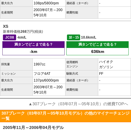
108ps/5800rpm
-
最大出力
過給器（ターボ）
2003年07月～200
-
生産期間
燃費性能
5年10月
XS
新車時価格
268
万円(税抜)
JC08
-km/L
10・15
10.6km/L
満タンでどこまで走る？
満タンでどこまで走る？
-km
636km
ハイオク
使用燃料
1997cc
排気量
エンジン
ガソリン
フロア4AT
FF
ミッション
駆動方式
137ps/6000rpm
-
最大出力
過給器（ターボ）
2003年07月～200
-
生産期間
燃費性能
5年10月
▲307ブレーク（03年07月～05年10月）の燃費TOPへ
307ブレーク（03年07月～05年10月モデル）の他のマイナーチェンジ
一覧
2005年11月～2006年04月モデル