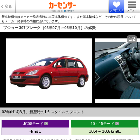
戻る
お気に入り
メニュー
新車時価格はメーカー発表当時の車両本体価格です。また基本情報など、その他の項目について
もメーカー発表時の情報に基いています。
プジョー 307ブレーク（03年07月～05年10月）の燃費
1/2
02年(H14)8月、新型時の1.6 スタイルのフロント
JC08モード
10・15モード
-km/L
10.4～10.6km/L