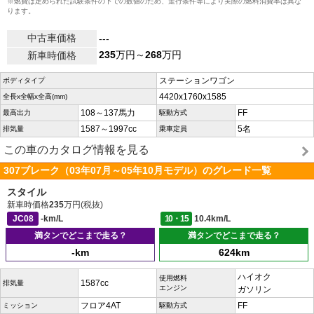
※燃費は定められた試験条件の下での数値のため、走行条件等により実際の燃料消費率は異な
ります。
中古車価格
---
235
万円～
268
万円
新車時価格
ステーションワゴン
ボディタイプ
4420x1760x1585
全長x全幅x全高(mm)
108～137馬力
FF
最高出力
駆動方式
1587～1997cc
5名
排気量
乗車定員
この車のカタログ情報を見る
307ブレーク（03年07月～05年10月モデル）のグレード一覧
スタイル
新車時価格
235
万円(税抜)
JC08
-km/L
10・15
10.4km/L
満タンでどこまで走る？
満タンでどこまで走る？
-km
624km
ハイオク
使用燃料
1587cc
排気量
エンジン
ガソリン
フロア4AT
FF
ミッション
駆動方式