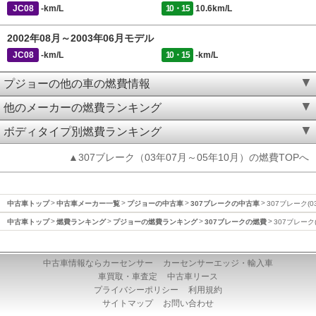
JC08
-km/L
10・15
10.6km/L
2002年08月～2003年06月モデル
JC08
-km/L
10・15
-km/L
プジョーの他の車の燃費情報
他のメーカーの燃費ランキング
ボディタイプ別燃費ランキング
▲307ブレーク（03年07月～05年10月）の燃費TOPへ
中古車トップ
中古車メーカー一覧
プジョーの中古車
307ブレークの中古車
307ブレーク(0
中古車トップ
燃費ランキング
プジョーの燃費ランキング
307ブレークの燃費
307ブレーク
中古車情報ならカーセンサー
カーセンサーエッジ・輸入車
車買取・車査定
中古車リース
プライバシーポリシー
利用規約
サイトマップ
お問い合わせ