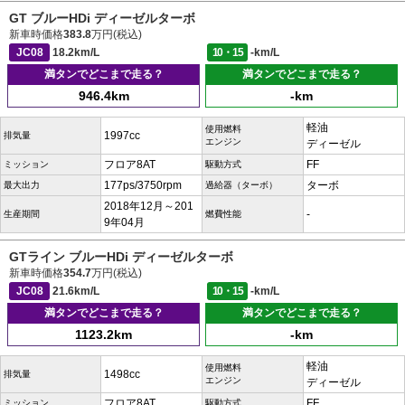
GT ブルーHDi ディーゼルターボ
新車時価格
383.8
万円(税込)
JC08
18.2km/L
10・15
-km/L
満タンでどこまで走る？
満タンでどこまで走る？
946.4km
-km
軽油
使用燃料
1997cc
排気量
エンジン
ディーゼル
フロア8AT
FF
ミッション
駆動方式
177ps/3750rpm
ターボ
最大出力
過給器（ターボ）
2018年12月～201
-
生産期間
燃費性能
9年04月
GTライン ブルーHDi ディーゼルターボ
新車時価格
354.7
万円(税込)
JC08
21.6km/L
10・15
-km/L
満タンでどこまで走る？
満タンでどこまで走る？
1123.2km
-km
軽油
使用燃料
1498cc
排気量
エンジン
ディーゼル
フロア8AT
FF
ミッション
駆動方式