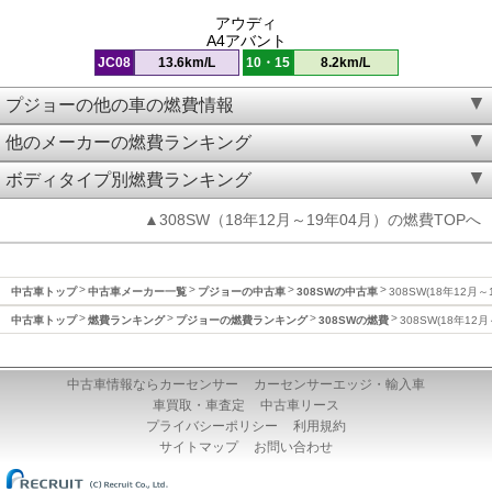
アウディ
A4アバント
JC08
13.6km/L
10・15
8.2km/L
プジョーの他の車の燃費情報
他のメーカーの燃費ランキング
ボディタイプ別燃費ランキング
▲308SW（18年12月～19年04月）の燃費TOPへ
中古車トップ
中古車メーカー一覧
プジョーの中古車
308SWの中古車
308SW(18年12月
中古車トップ
燃費ランキング
プジョーの燃費ランキング
308SWの燃費
308SW(18年12
中古車情報ならカーセンサー
カーセンサーエッジ・輸入車
車買取・車査定
中古車リース
プライバシーポリシー
利用規約
サイトマップ
お問い合わせ