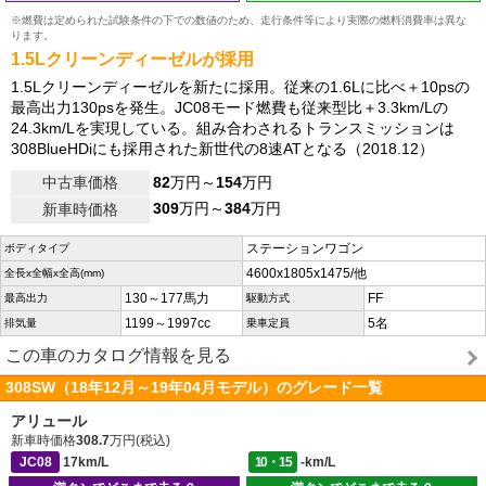
※燃費は定められた試験条件の下での数値のため、走行条件等により実際の燃料消費率は異な
ります。
1.5Lクリーンディーゼルが採用
1.5Lクリーンディーゼルを新たに採用。従来の1.6Lに比べ＋10psの
最高出力130psを発生。JC08モード燃費も従来型比＋3.3km/Lの
24.3km/Lを実現している。組み合わされるトランスミッションは
308BlueHDiにも採用された新世代の8速ATとなる（2018.12）
中古車価格
82
万円～
154
万円
309
万円～
384
万円
新車時価格
ステーションワゴン
ボディタイプ
4600x1805x1475/他
全長x全幅x全高(mm)
130～177馬力
FF
最高出力
駆動方式
1199～1997cc
5名
排気量
乗車定員
この車のカタログ情報を見る
308SW（18年12月～19年04月モデル）のグレード一覧
アリュール
新車時価格
308.7
万円(税込)
JC08
17km/L
10・15
-km/L