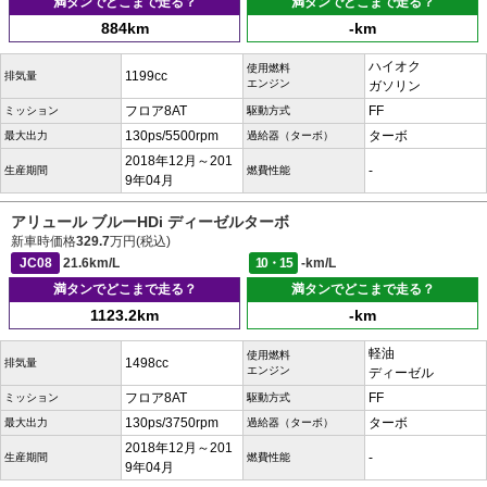
満タンでどこまで走る？
満タンでどこまで走る？
884km
-km
ハイオク
使用燃料
1199cc
排気量
エンジン
ガソリン
フロア8AT
FF
ミッション
駆動方式
130ps/5500rpm
ターボ
最大出力
過給器（ターボ）
2018年12月～201
-
生産期間
燃費性能
9年04月
アリュール ブルーHDi ディーゼルターボ
新車時価格
329.7
万円(税込)
JC08
21.6km/L
10・15
-km/L
満タンでどこまで走る？
満タンでどこまで走る？
1123.2km
-km
軽油
使用燃料
1498cc
排気量
エンジン
ディーゼル
フロア8AT
FF
ミッション
駆動方式
130ps/3750rpm
ターボ
最大出力
過給器（ターボ）
2018年12月～201
-
生産期間
燃費性能
9年04月