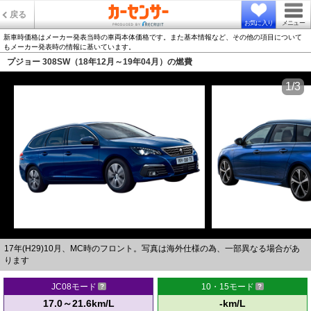
戻る
お気に入り
メニュー
新車時価格はメーカー発表当時の車両本体価格です。また基本情報など、その他の項目について
もメーカー発表時の情報に基いています。
プジョー 308SW（18年12月～19年04月）の燃費
1/3
17年(H29)10月、MC時のフロント。写真は海外仕様の為、一部異なる場合があ
ります
JC08モード
10・15モード
17.0～21.6km/L
-km/L