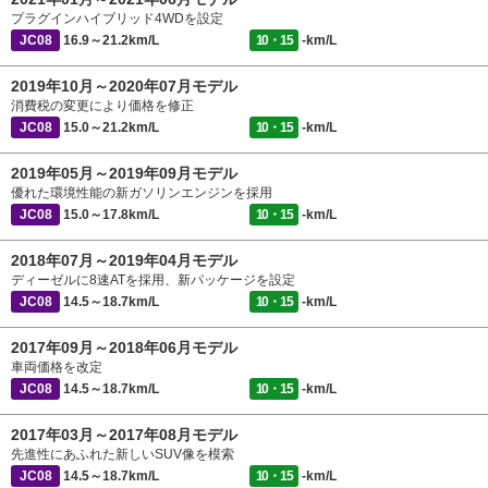
プラグインハイブリッド4WDを設定
JC08
16.9～21.2km/L
10・15
-km/L
2019年10月～2020年07月モデル
消費税の変更により価格を修正
JC08
15.0～21.2km/L
10・15
-km/L
2019年05月～2019年09月モデル
優れた環境性能の新ガソリンエンジンを採用
JC08
15.0～17.8km/L
10・15
-km/L
2018年07月～2019年04月モデル
ディーゼルに8速ATを採用、新パッケージを設定
JC08
14.5～18.7km/L
10・15
-km/L
2017年09月～2018年06月モデル
車両価格を改定
JC08
14.5～18.7km/L
10・15
-km/L
2017年03月～2017年08月モデル
先進性にあふれた新しいSUV像を模索
JC08
14.5～18.7km/L
10・15
-km/L