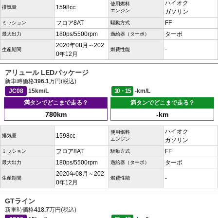
ハイオク
使用燃料
1598cc
排気量
エンジン
ガソリン
フロア8AT
FF
ミッション
駆動方式
180ps/5500rpm
ターボ
最大出力
過給器（ターボ）
2020年08月～202
-
生産期間
燃費性能
0年12月
アリュール LEDパッケージ
新車時価格
396.1
万円(税込)
JC08
15km/L
10・15
-km/L
満タンでどこまで走る？
満タンでどこまで走る？
780km
-km
ハイオク
使用燃料
1598cc
排気量
エンジン
ガソリン
フロア8AT
FF
ミッション
駆動方式
180ps/5500rpm
ターボ
最大出力
過給器（ターボ）
2020年08月～202
-
生産期間
燃費性能
0年12月
GTライン
新車時価格
418.7
万円(税込)