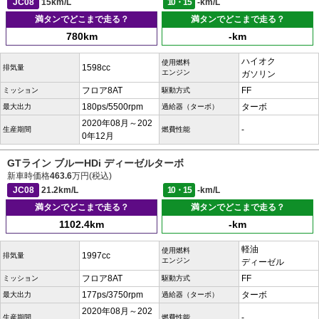
JC08
15km/L
10・15
-km/L
満タンでどこまで走る？
満タンでどこまで走る？
780km
-km
ハイオク
使用燃料
1598cc
排気量
エンジン
ガソリン
フロア8AT
FF
ミッション
駆動方式
180ps/5500rpm
ターボ
最大出力
過給器（ターボ）
2020年08月～202
-
生産期間
燃費性能
0年12月
GTライン ブルーHDi ディーゼルターボ
新車時価格
463.6
万円(税込)
JC08
21.2km/L
10・15
-km/L
満タンでどこまで走る？
満タンでどこまで走る？
1102.4km
-km
軽油
使用燃料
1997cc
排気量
エンジン
ディーゼル
フロア8AT
FF
ミッション
駆動方式
177ps/3750rpm
ターボ
最大出力
過給器（ターボ）
2020年08月～202
-
生産期間
燃費性能