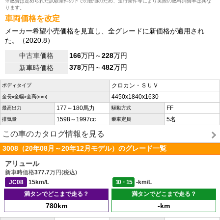
※燃費は定められた試験条件の下での数値のため、走行条件等により実際の燃料消費率は異な
ります。
車両価格を改定
メーカー希望小売価格を見直し、全グレードに新価格が適用され
た。（2020.8）
中古車価格
166
万円～
228
万円
378
万円～
482
万円
新車時価格
クロカン・ＳＵＶ
ボディタイプ
4450x1840x1630
全長x全幅x全高(mm)
177～180馬力
FF
最高出力
駆動方式
1598～1997cc
5名
排気量
乗車定員
この車のカタログ情報を見る
3008（20年08月～20年12月モデル）のグレード一覧
アリュール
新車時価格
377.7
万円(税込)
JC08
15km/L
10・15
-km/L
満タンでどこまで走る？
満タンでどこまで走る？
780km
-km