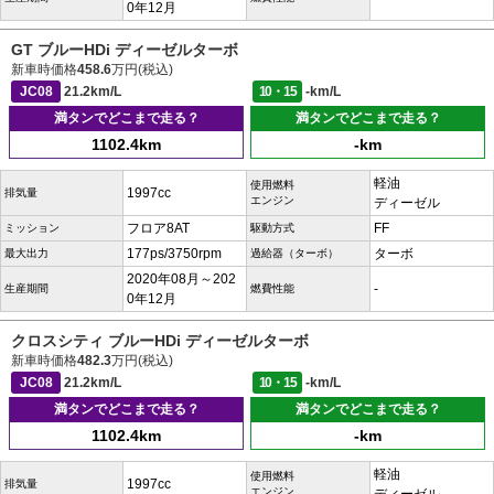
0年12月
GT ブルーHDi ディーゼルターボ
新車時価格
458.6
万円(税込)
JC08
21.2km/L
10・15
-km/L
満タンでどこまで走る？
満タンでどこまで走る？
1102.4km
-km
軽油
使用燃料
1997cc
排気量
エンジン
ディーゼル
フロア8AT
FF
ミッション
駆動方式
177ps/3750rpm
ターボ
最大出力
過給器（ターボ）
2020年08月～202
-
生産期間
燃費性能
0年12月
クロスシティ ブルーHDi ディーゼルターボ
新車時価格
482.3
万円(税込)
JC08
21.2km/L
10・15
-km/L
満タンでどこまで走る？
満タンでどこまで走る？
1102.4km
-km
軽油
使用燃料
1997cc
排気量
エンジン