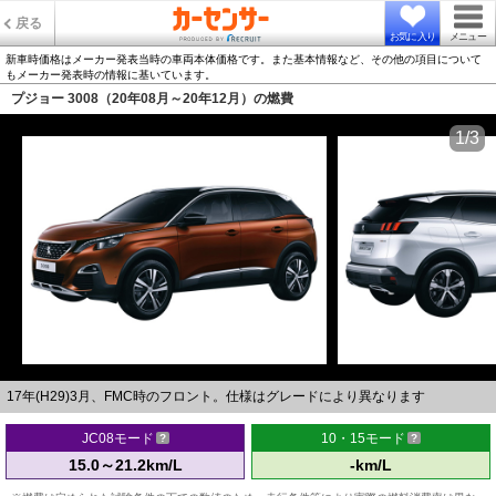
戻る
お気に入り
メニュー
新車時価格はメーカー発表当時の車両本体価格です。また基本情報など、その他の項目について
もメーカー発表時の情報に基いています。
プジョー 3008（20年08月～20年12月）の燃費
1/3
17年(H29)3月、FMC時のフロント。仕様はグレードにより異なります
JC08モード
10・15モード
15.0～21.2km/L
-km/L