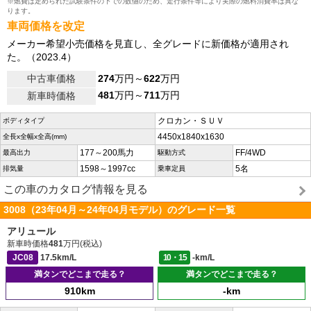
※燃費は定められた試験条件の下での数値のため、走行条件等により実際の燃料消費率は異な
ります。
車両価格を改定
メーカー希望小売価格を見直し、全グレードに新価格が適用され
た。（2023.4）
中古車価格
274
万円～
622
万円
481
万円～
711
万円
新車時価格
クロカン・ＳＵＶ
ボディタイプ
4450x1840x1630
全長x全幅x全高(mm)
177～200馬力
FF/4WD
最高出力
駆動方式
1598～1997cc
5名
排気量
乗車定員
この車のカタログ情報を見る
3008（23年04月～24年04月モデル）のグレード一覧
アリュール
新車時価格
481
万円(税込)
JC08
17.5km/L
10・15
-km/L
満タンでどこまで走る？
満タンでどこまで走る？
910km
-km