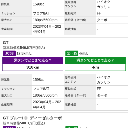
ハイオク
使用燃料
1598cc
排気量
エンジン
ガソリン
フロア8AT
FF
ミッション
駆動方式
180ps/5500rpm
ターボ
最大出力
過給器（ターボ）
2023年04月～202
-
生産期間
燃費性能
4年04月
GT
新車時価格
546.6
万円(税込)
JC08
17.5km/L
10・15
-km/L
満タンでどこまで走る？
満タンでどこまで走る？
910km
-km
ハイオク
使用燃料
1598cc
排気量
エンジン
ガソリン
フロア8AT
FF
ミッション
駆動方式
180ps/5500rpm
ターボ
最大出力
過給器（ターボ）
2023年04月～202
-
生産期間
燃費性能
4年04月
GT ブルーHDi ディーゼルターボ
新車時価格
588.3
万円(税込)