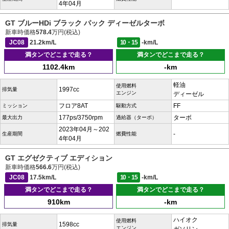
4年04月
GT ブルーHDi ブラック パック ディーゼルターボ
新車時価格
578.4
万円(税込)
JC08
21.2km/L
10・15
-km/L
満タンでどこまで走る？
満タンでどこまで走る？
1102.4km
-km
軽油
使用燃料
1997cc
排気量
エンジン
ディーゼル
フロア8AT
FF
ミッション
駆動方式
177ps/3750rpm
ターボ
最大出力
過給器（ターボ）
2023年04月～202
-
生産期間
燃費性能
4年04月
GT エグゼクティブ エディション
新車時価格
566.6
万円(税込)
JC08
17.5km/L
10・15
-km/L
満タンでどこまで走る？
満タンでどこまで走る？
910km
-km
ハイオク
使用燃料
1598cc
排気量
エンジン