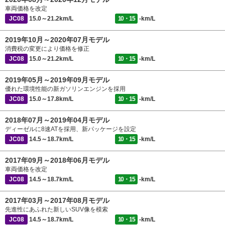
車両価格を改定
JC08
15.0～21.2km/L
10・15
-km/L
2019年10月～2020年07月モデル
消費税の変更により価格を修正
JC08
15.0～21.2km/L
10・15
-km/L
2019年05月～2019年09月モデル
優れた環境性能の新ガソリンエンジンを採用
JC08
15.0～17.8km/L
10・15
-km/L
2018年07月～2019年04月モデル
ディーゼルに8速ATを採用、新パッケージを設定
JC08
14.5～18.7km/L
10・15
-km/L
2017年09月～2018年06月モデル
車両価格を改定
JC08
14.5～18.7km/L
10・15
-km/L
2017年03月～2017年08月モデル
先進性にあふれた新しいSUV像を模索
JC08
14.5～18.7km/L
10・15
-km/L