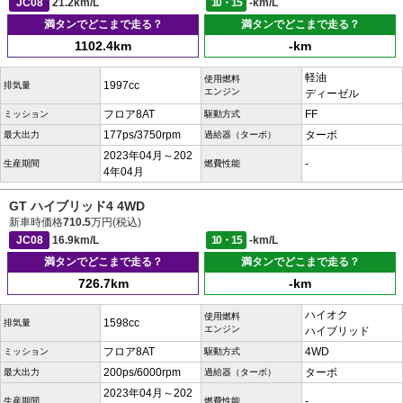
JC08
21.2km/L
10・15
-km/L
満タンでどこまで走る？
満タンでどこまで走る？
1102.4km
-km
軽油
使用燃料
1997cc
排気量
エンジン
ディーゼル
フロア8AT
FF
ミッション
駆動方式
177ps/3750rpm
ターボ
最大出力
過給器（ターボ）
2023年04月～202
-
生産期間
燃費性能
4年04月
GT ハイブリッド4 4WD
新車時価格
710.5
万円(税込)
JC08
16.9km/L
10・15
-km/L
満タンでどこまで走る？
満タンでどこまで走る？
726.7km
-km
ハイオク
使用燃料
1598cc
排気量
エンジン
ハイブリッド
フロア8AT
4WD
ミッション
駆動方式
200ps/6000rpm
ターボ
最大出力
過給器（ターボ）
2023年04月～202
-
生産期間
燃費性能