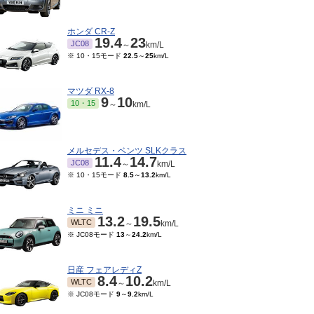
ホンダ CR-Z
19.4
23
JC08
～
km/L
※ 10・15モード
22.5
～
25
km/L
マツダ RX-8
9
10
10・15
～
km/L
メルセデス・ベンツ SLKクラス
11.4
14.7
JC08
～
km/L
※ 10・15モード
8.5
～
13.2
km/L
ミニ ミニ
13.2
19.5
WLTC
～
km/L
※ JC08モード
13
～
24.2
km/L
日産 フェアレディZ
8.4
10.2
WLTC
～
km/L
※ JC08モード
9
～
9.2
km/L