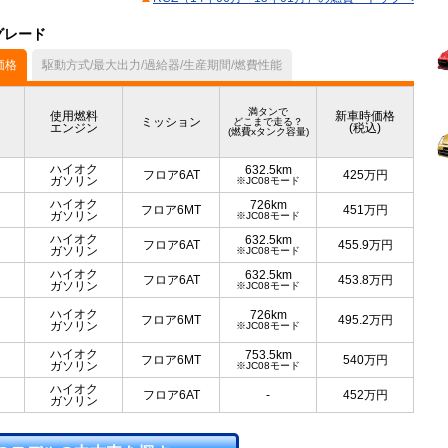
グレード
価格
駆動方式/最大出力/過給器/生産期間/燃費性能
満タンで
使用燃料
新車時価格
ミッション
どこまで走る？
エンジン
(税込)
(燃費xタンク容量)
ハイオク
632.5km
フロア6AT
425
万円
ガソリン
※JC08モード
ハイオク
726km
フロア6MT
451
万円
ガソリン
※JC08モード
ハイオク
632.5km
フロア6AT
455.9
万円
ガソリン
※JC08モード
ハイオク
632.5km
フロア6AT
453.8
万円
ガソリン
※JC08モード
ハイオク
726km
フロア6MT
495.2
万円
ガソリン
※JC08モード
ハイオク
753.5km
フロア6MT
540
万円
ガソリン
※JC08モード
ハイオク
フロア6AT
-
452
万円
ガソリン