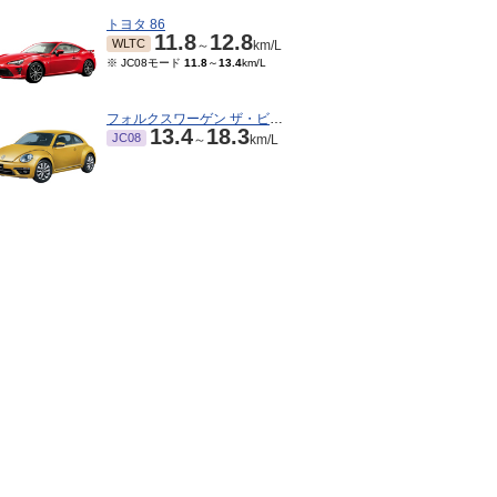
トヨタ 86
11.8
12.8
WLTC
～
km/L
※ JC08モード
11.8
～
13.4
km/L
フォルクスワーゲン ザ・ビートル
13.4
18.3
JC08
～
km/L