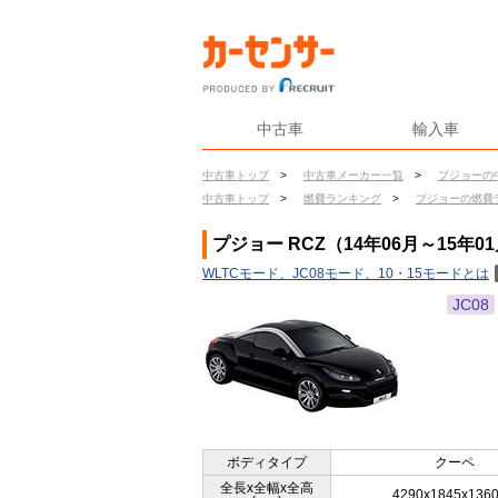
中古車
輸入車
中古車トップ
>
中古車メーカー一覧
>
プジョーの
中古車トップ
>
燃費ランキング
>
プジョーの燃費
プジョー RCZ（14年06月～15年0
WLTCモード、JC08モード、10・15モードとは
JC08
ボディタイプ
クーペ
全長x全幅x全高
4290x1845x136