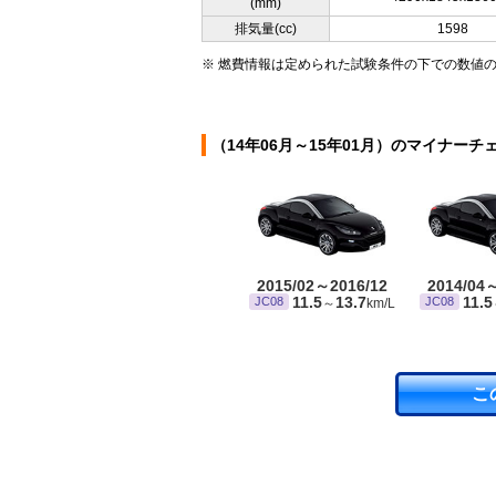
(mm)
排気量(cc)
1598
※ 燃費情報は定められた試験条件の下での数値
（14年06月～15年01月）のマイナーチ
2015/02～2016/12
2014/04
11.5
13.7
11.5
JC08
JC08
～
km/L
こ