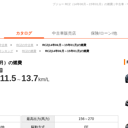
プジョー RCZ（14年06月～15年01月）の燃費 | 中古
カタログ
中古車販売店
保険/ローン/他
中古車
>
RCZの中古車
>
RCZ(14年06月～15年01月)の燃費
ランキング
>
RCZの燃費
>
RCZ(14年06月～15年01月)の燃費
1月）の燃費
？
11.5
13.7
～
km/L
最高出力(馬力)
156～270
0/他
駆動方式
FF