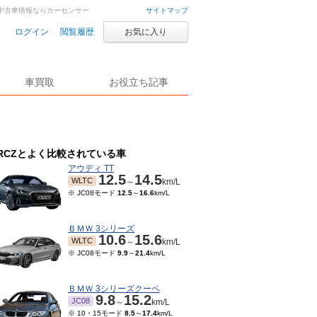
車・中古車情報ならカーセンサー
サイトマップ
ログイン
閲覧履歴
お気に入り
車買取
お役立ち記事
RCZとよく比較されている車
アウディ TT
12.5
14.5
WLTC
～
km/L
※ JC08モード
12.5
～
16.6
km/L
ＢＭＷ 3シリーズ
10.6
15.6
WLTC
～
km/L
※ JC08モード
9.9
～
21.4
km/L
ＢＭＷ 3シリーズクーペ
9.8
15.2
JC08
～
km/L
※ 10・15モード
8.5
～
17.4
km/L