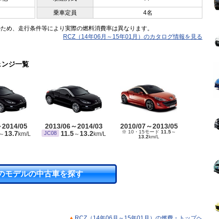
乗車定員
4名
のため、走行条件等により実際の燃料消費率は異なります。
RCZ（14年06月～15年01月）のカタログ情報を見る
ェンジ一覧
～2014/05
2013/06～2014/03
2010/07～2013/05
※ 10・15モード
11.5
～
13.7
11.5
13.2
JC08
～
km/L
～
km/L
13.2
km/L
のモデルの中古車を探す
RCZ（14年06月～15年01月）の燃費・トップヘ