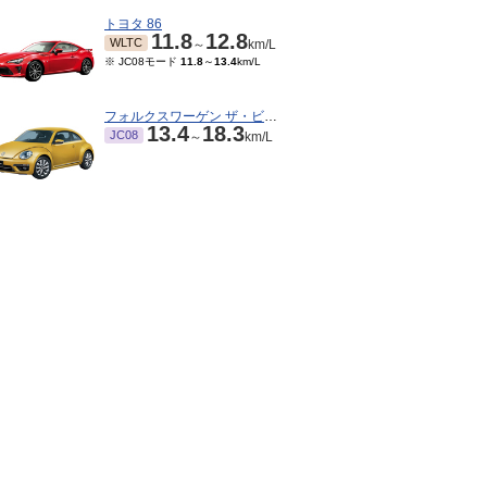
トヨタ 86
11.8
12.8
WLTC
～
km/L
※ JC08モード
11.8
～
13.4
km/L
フォルクスワーゲン ザ・ビートル
13.4
18.3
JC08
～
km/L