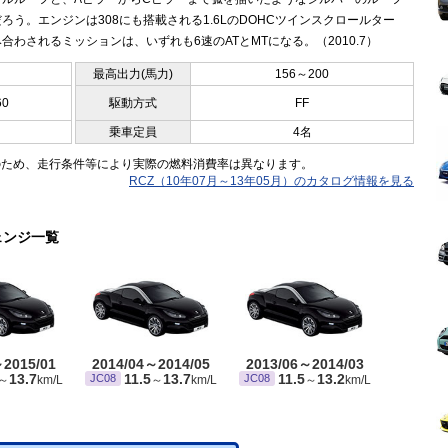
ろう。エンジンは308にも搭載される1.6LのDOHCツインスクロールター
合わされるミッションは、いずれも6速のATとMTになる。（2010.7）
最高出力(馬力)
156～200
60
駆動方式
FF
乗車定員
4名
のため、走行条件等により実際の燃料消費率は異なります。
RCZ（10年07月～13年05月）のカタログ情報を見る
ェンジ一覧
～2015/01
2014/04～2014/05
2013/06～2014/03
13.7
11.5
13.7
11.5
13.2
JC08
JC08
～
km/L
～
km/L
～
km/L