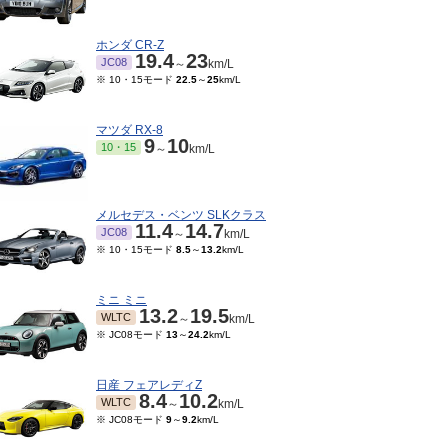
ホンダ CR-Z
19.4
23
JC08
～
km/L
※ 10・15モード
22.5
～
25
km/L
マツダ RX-8
9
10
10・15
～
km/L
メルセデス・ベンツ SLKクラス
11.4
14.7
JC08
～
km/L
※ 10・15モード
8.5
～
13.2
km/L
ミニ ミニ
13.2
19.5
WLTC
～
km/L
※ JC08モード
13
～
24.2
km/L
日産 フェアレディZ
8.4
10.2
WLTC
～
km/L
※ JC08モード
9
～
9.2
km/L