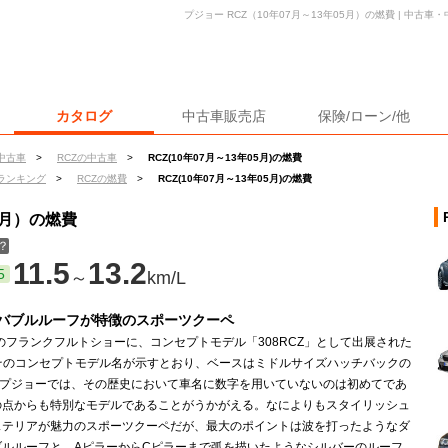
プジョー RCZ（10年07月～13年05月）の燃費 | 中古
カタログ
中古車販売店
保険/ローン/他
中古車
>
RCZの中古車
>
RCZ(10年07月～13年05月)の燃費
ランキング
>
RCZの燃費
>
RCZ(10年07月～13年05月)の燃費
5月）の燃費
？
11.5
13.2
5
～
km/L
バブルルーフが特徴のスポーツクーペ
年のフランクフルトショーに、コンセプトモデル「308RCZ」として出展された
。そのコンセプトモデル名が示すとおり、ベースはミドルサイズハッチバックの
だ。プジョーでは、その歴史において車名に数字を用いていないのは初めてであ
の点からも特別なモデルであることがうかがえる。なによりもスタイリッシュ
ステリアが魅力のスポーツクーペだが、最大のポイントは波を打ったようなダ
ブルルーフと、AピラーからCピラーまで弧を描いたようなシルバーのルーフ