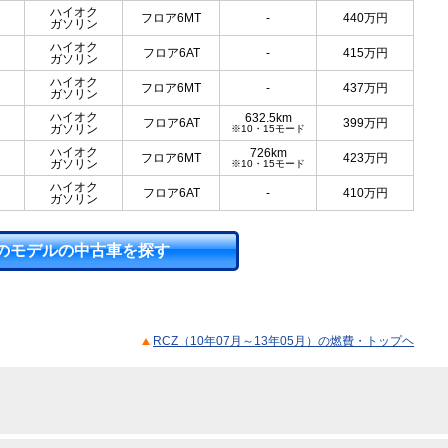
ハイオク
フロア6MT
-
440
万円
ガソリン
ハイオク
フロア6AT
-
415
万円
ガソリン
ハイオク
フロア6MT
-
437
万円
ガソリン
ハイオク
632.5km
フロア6AT
399
万円
ガソリン
※10・15モード
ハイオク
726km
フロア6MT
423
万円
ガソリン
※10・15モード
ハイオク
フロア6AT
-
410
万円
ガソリン
のモデルの中古車を探す
RCZ（10年07月～13年05月）の燃費・トップヘ