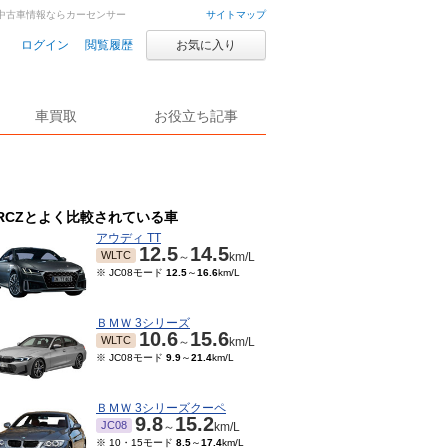
車・中古車情報ならカーセンサー
サイトマップ
ログイン
閲覧履歴
お気に入り
車買取
お役立ち記事
RCZとよく比較されている車
アウディ TT
12.5
14.5
WLTC
～
km/L
※ JC08モード
12.5
～
16.6
km/L
ＢＭＷ 3シリーズ
10.6
15.6
WLTC
～
km/L
※ JC08モード
9.9
～
21.4
km/L
ＢＭＷ 3シリーズクーペ
9.8
15.2
JC08
～
km/L
※ 10・15モード
8.5
～
17.4
km/L