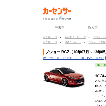
中古車
輸入車
中古車トップ
>
中古車メーカー一覧
>
プジョーの
中古車トップ
>
燃費ランキング
>
プジョーの燃費
プジョー RCZ（10年07月～13年0
WLTCモード、JC08モード、10・15モードとは
10・1
ダブル
2007
RCZ
308
り、そ
なエク
ブルバ