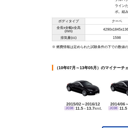
ラインだ
ボ。組み
ボディタイプ
クーペ
全長x全幅x全高
4290x1845x13
(mm)
排気量(cc)
1598
※ 燃費情報は定められた試験条件の下での数値
（10年07月～13年05月）のマイナーチ
2015/02～2016/12
2014/06
11.5
13.7
11.5
JC08
JC08
～
km/L