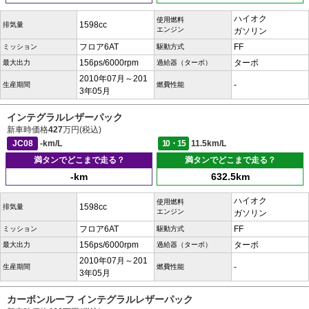
ハイオク
使用燃料
1598cc
排気量
エンジン
ガソリン
フロア6AT
FF
ミッション
駆動方式
156ps/6000rpm
ターボ
最大出力
過給器（ターボ）
2010年07月～201
-
生産期間
燃費性能
3年05月
インテグラルレザーパック
新車時価格
427
万円(税込)
JC08
-km/L
10・15
11.5km/L
満タンでどこまで走る？
満タンでどこまで走る？
-km
632.5km
ハイオク
使用燃料
1598cc
排気量
エンジン
ガソリン
フロア6AT
FF
ミッション
駆動方式
156ps/6000rpm
ターボ
最大出力
過給器（ターボ）
2010年07月～201
-
生産期間
燃費性能
3年05月
カーボンルーフ インテグラルレザーパック