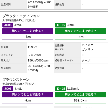
2011年06月～201
-
生産期間
燃費性能
3年05月
ブラック・エディション
新車時価格
415
万円(税込)
JC08
-km/L
10・15
-km/L
満タンでどこまで走る？
満タンでどこまで走る？
-km
-km
ハイオク
使用燃料
1598cc
排気量
エンジン
ガソリン
フロア6AT
FF
ミッション
駆動方式
156ps/6000rpm
ターボ
最大出力
過給器（ターボ）
2011年06月～201
-
生産期間
燃費性能
3年05月
ブラウンストーン
新車時価格
399
万円(税込)
JC08
-km/L
10・15
11.5km/L
満タンでどこまで走る？
満タンでどこまで走る？
-km
632.5km