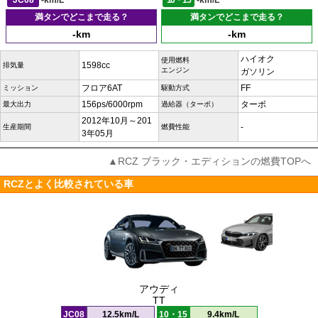
JC08
-km/L
10・15
-km/L
満タンでどこまで走る？
満タンでどこまで走る？
-km
-km
ハイオク
使用燃料
1598cc
排気量
エンジン
ガソリン
フロア6AT
FF
ミッション
駆動方式
156ps/6000rpm
ターボ
最大出力
過給器（ターボ）
2012年10月～201
-
生産期間
燃費性能
3年05月
▲RCZ ブラック・エディションの燃費TOPへ
RCZとよく比較されている車
アウディ
TT
JC08
12.5km/L
10・15
9.4km/L