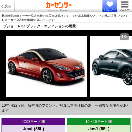
戻る
お気に入り
メニュー
新車時価格はメーカー発表当時の車両本体価格です。また基本情報など、その他の項目について
もメーカー発表時の情報に基いています。
プジョー RCZ ブラック・エディションの燃費
1/3
10年(H22)7月、新型時のフロント。写真は本国仕様の為、一部異なる場合があり
ます
JC08モード
10・15モード
-km/L(55L)
-km/L(55L)