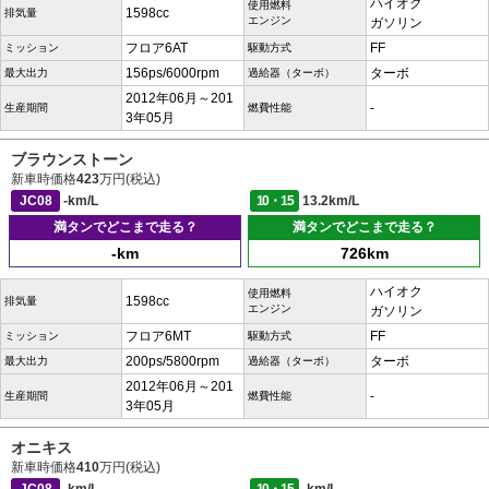
ハイオク
使用燃料
1598cc
排気量
エンジン
ガソリン
フロア6AT
FF
ミッション
駆動方式
156ps/6000rpm
ターボ
最大出力
過給器（ターボ）
2012年06月～201
-
生産期間
燃費性能
3年05月
ブラウンストーン
新車時価格
423
万円(税込)
JC08
-km/L
10・15
13.2km/L
満タンでどこまで走る？
満タンでどこまで走る？
-km
726km
ハイオク
使用燃料
1598cc
排気量
エンジン
ガソリン
フロア6MT
FF
ミッション
駆動方式
200ps/5800rpm
ターボ
最大出力
過給器（ターボ）
2012年06月～201
-
生産期間
燃費性能
3年05月
オニキス
新車時価格
410
万円(税込)