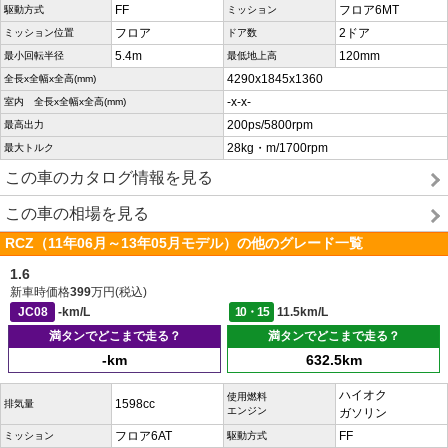
FF
フロア6MT
駆動方式
ミッション
フロア
2ドア
ミッション位置
ドア数
5.4m
120mm
最小回転半径
最低地上高
4290x1845x1360
全長x全幅x全高(mm)
-x-x-
室内 全長x全幅x全高(mm)
200ps/5800rpm
最高出力
28kg・m/1700rpm
最大トルク
この車のカタログ情報を見る
この車の相場を見る
RCZ（11年06月～13年05月モデル）の他のグレード一覧
1.6
新車時価格
399
万円(税込)
JC08
-km/L
10・15
11.5km/L
満タンでどこまで走る？
満タンでどこまで走る？
-km
632.5km
ハイオク
使用燃料
1598cc
排気量
エンジン
ガソリン
フロア6AT
FF
ミッション
駆動方式