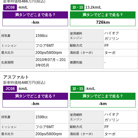
新車時価格
466
万円(税込)
JC08
-km/L
10・15
13.2km/L
満タンでどこまで走る？
満タンでどこまで走る？
-km
726km
ハイオク
使用燃料
1598cc
排気量
エンジン
ガソリン
フロア6MT
FF
ミッション
駆動方式
200ps/5800rpm
ターボ
最大出力
過給器（ターボ）
2010年07月～201
-
生産期間
燃費性能
3年05月
アスファルト
新車時価格
440
万円(税込)
JC08
-km/L
10・15
-km/L
満タンでどこまで走る？
満タンでどこまで走る？
-km
-km
ハイオク
使用燃料
1598cc
排気量
エンジン
ガソリン
フロア6MT
FF
ミッション
駆動方式
200ps/5800rpm
ターボ
最大出力
過給器（ターボ）