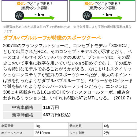
満タン
でどこまで走る？
満タン
でどこまで走る？
（燃費×タンク容量）
（燃費×タンク容量）
-
-
km
km
※燃費は定められた試験条件の下での数値のため、走行条件等により実際の燃料消費率は異な
ります。
ダブルバブルルーフが特徴のスポーツクーペ
2007年のフランクフルトショーに、コンセプトモデル「308RCZ」
として出展されたRCZ。そのコンセプトモデル名が示すとおり、ベ
ースはミドルサイズハッチバックの308だ。プジョーでは、その歴
史において車名に数字を用いていないのは初めてであり、その点か
らも特別なモデルであることがうかがえる。なによりもスタイリッ
シュなエクステリアが魅力のスポーツクーペだが、最大のポイント
は波を打ったようなダブルバブルルーフと、AピラーからCピラーま
で弧を描いたようなシルバーのルーフラインだろう。エンジンは
308にも搭載される1.6LのDOHCツインスクロールターボ。組み合
わされるミッションは、いずれも6速のATとMTになる。（2010.7）
中古車価格
118
万円
437
万円(税込)
新車時価格
-kg
4名
車両重量
乗車定員
2610mm
2列
ホイールベース
シート列数