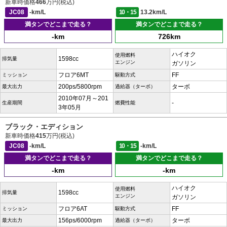
新車時価格
466
万円(税込)
JC08
-km/L
10・15
13.2km/L
満タンでどこまで走る？
満タンでどこまで走る？
-km
726km
ハイオク
使用燃料
1598cc
排気量
エンジン
ガソリン
フロア6MT
FF
ミッション
駆動方式
200ps/5800rpm
ターボ
最大出力
過給器（ターボ）
2010年07月～201
-
生産期間
燃費性能
3年05月
ブラック・エディション
新車時価格
415
万円(税込)
JC08
-km/L
10・15
-km/L
満タンでどこまで走る？
満タンでどこまで走る？
-km
-km
ハイオク
使用燃料
1598cc
排気量
エンジン
ガソリン
フロア6AT
FF
ミッション
駆動方式
156ps/6000rpm
ターボ
最大出力
過給器（ターボ）