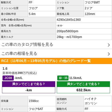
FF
フロア6MT
駆動方式
ミッション
フロア
2ドア
ミッション位置
ドア数
5.4m
120mm
最小回転半径
最低地上高
4290x1845x1360
全長x全幅x全高(mm)
-x-x-
室内 全長x全幅x全高(mm)
200ps/5800rpm
最高出力
28kg・m/1700rpm
最大トルク
この車のカタログ情報を見る
この車の相場を見る
RCZ（11年06月～13年05月モデル）の他のグレード一覧
1.6
新車時価格
399
万円(税込)
JC08
-km/L
10・15
11.5km/L
満タンでどこまで走る？
満タンでどこまで走る？
-km
632.5km
ハイオク
使用燃料
1598cc
排気量
エンジン
ガソリン
フロア6AT
FF
ミッション
駆動方式