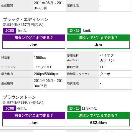
2011年06月～201
-
生産期間
燃費性能
3年05月
ブラック・エディション
新車時価格
437
万円(税込)
JC08
-km/L
10・15
-km/L
満タンでどこまで走る？
満タンでどこまで走る？
-km
-km
ハイオク
使用燃料
1598cc
排気量
エンジン
ガソリン
フロア6MT
FF
ミッション
駆動方式
200ps/5800rpm
ターボ
最大出力
過給器（ターボ）
2011年06月～201
-
生産期間
燃費性能
3年05月
ブラウンストーン
新車時価格
399
万円(税込)
JC08
-km/L
10・15
11.5km/L
満タンでどこまで走る？
満タンでどこまで走る？
-km
632.5km