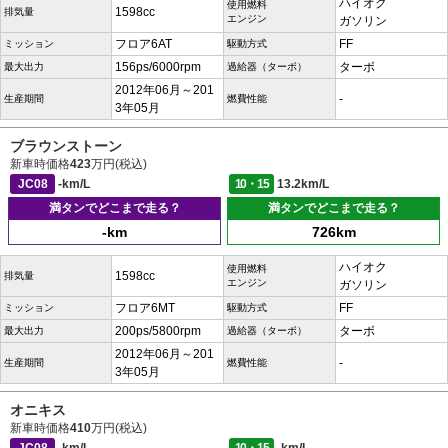
ハイオク
使用燃料
1598cc
排気量
エンジン
ガソリン
フロア6AT
FF
ミッション
駆動方式
156ps/6000rpm
ターボ
最大出力
過給器（ターボ）
2012年06月～201
-
生産期間
燃費性能
3年05月
ブラウンストーン
新車時価格
423
万円(税込)
JC08
-km/L
10・15
13.2km/L
満タンでどこまで走る？
満タンでどこまで走る？
-km
726km
ハイオク
使用燃料
1598cc
排気量
エンジン
ガソリン
フロア6MT
FF
ミッション
駆動方式
200ps/5800rpm
ターボ
最大出力
過給器（ターボ）
2012年06月～201
-
生産期間
燃費性能
3年05月
オニキス
新車時価格
410
万円(税込)