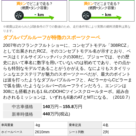
満タン
でどこまで走る？
満タン
でどこまで走る？
（燃費×タンク容量）
（燃費×タンク容量）
-
-
km
km
※燃費は定められた試験条件の下での数値のため、走行条件等により実際の燃料消費率は異な
ります。
ダブルバブルルーフが特徴のスポーツクーペ
2007年のフランクフルトショーに、コンセプトモデル「308RCZ」
として出展されたRCZ。そのコンセプトモデル名が示すとおり、ベ
ースはミドルサイズハッチバックの308だ。プジョーでは、その歴
史において車名に数字を用いていないのは初めてであり、その点か
らも特別なモデルであることがうかがえる。なによりもスタイリッ
シュなエクステリアが魅力のスポーツクーペだが、最大のポイント
は波を打ったようなダブルバブルルーフと、AピラーからCピラーま
で弧を描いたようなシルバーのルーフラインだろう。エンジンは
308にも搭載される1.6LのDOHCツインスクロールターボ。組み合
わされるミッションは、いずれも6速のATとMTになる。（2010.7）
中古車価格
140
万円～
155.8
万円
440
万円(税込)
新車時価格
-kg
4名
車両重量
乗車定員
2610mm
2列
ホイールベース
シート列数