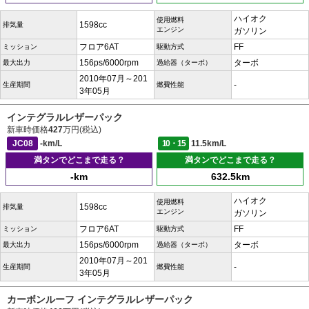
ハイオク
使用燃料
1598cc
排気量
エンジン
ガソリン
フロア6AT
FF
ミッション
駆動方式
156ps/6000rpm
ターボ
最大出力
過給器（ターボ）
2010年07月～201
-
生産期間
燃費性能
3年05月
インテグラルレザーパック
新車時価格
427
万円(税込)
JC08
-km/L
10・15
11.5km/L
満タンでどこまで走る？
満タンでどこまで走る？
-km
632.5km
ハイオク
使用燃料
1598cc
排気量
エンジン
ガソリン
フロア6AT
FF
ミッション
駆動方式
156ps/6000rpm
ターボ
最大出力
過給器（ターボ）
2010年07月～201
-
生産期間
燃費性能
3年05月
カーボンルーフ インテグラルレザーパック