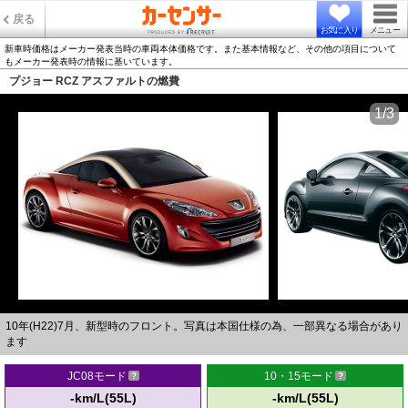
戻る
お気に入り
メニュー
新車時価格はメーカー発表当時の車両本体価格です。また基本情報など、その他の項目について
もメーカー発表時の情報に基いています。
プジョー RCZ アスファルトの燃費
1/3
10年(H22)7月、新型時のフロント。写真は本国仕様の為、一部異なる場合があり
ます
JC08モード
10・15モード
-km/L(55L)
-km/L(55L)