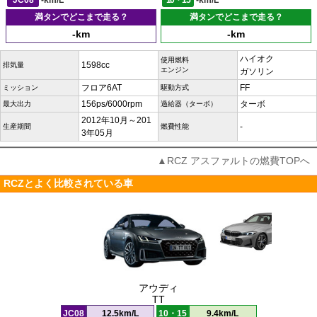
JC08
-km/L
10・15
-km/L
満タンでどこまで走る？
満タンでどこまで走る？
-km
-km
ハイオク
使用燃料
1598cc
排気量
エンジン
ガソリン
フロア6AT
FF
ミッション
駆動方式
156ps/6000rpm
ターボ
最大出力
過給器（ターボ）
2012年10月～201
-
生産期間
燃費性能
3年05月
▲RCZ アスファルトの燃費TOPへ
RCZとよく比較されている車
アウディ
TT
JC08
12.5km/L
10・15
9.4km/L