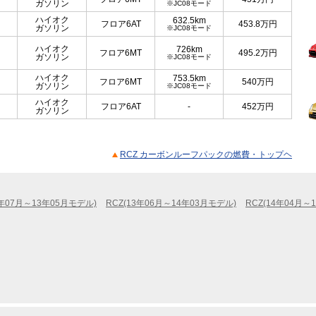
ガソリン
※JC08モード
ハイオク
632.5km
フロア6AT
453.8
万円
ガソリン
※JC08モード
ハイオク
726km
フロア6MT
495.2
万円
ガソリン
※JC08モード
ハイオク
753.5km
フロア6MT
540
万円
ガソリン
※JC08モード
ハイオク
フロア6AT
-
452
万円
ガソリン
RCZ カーボンルーフパックの燃費・トップヘ
0年07月～13年05月モデル)
RCZ(13年06月～14年03月モデル)
RCZ(14年04月～