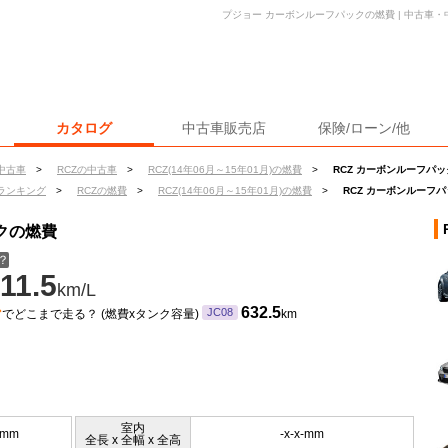
プジョー カーボンルーフパックの燃費 | 中古車
カタログ
中古車販売店
保険/ローン/他
中古車
>
RCZの中古車
>
RCZ(14年06月～15年01月)の燃費
>
RCZ カーボンルーフパ
ランキング
>
RCZの燃費
>
RCZ(14年06月～15年01月)の燃費
>
RCZ カーボンルーフ
クの燃費
？
11.5
km/L
ン
632.5
JC08
でどこまで走る？ (燃費xタンク容量)
km
室内
0mm
-x-x-mm
全長 x 全幅 x 全高