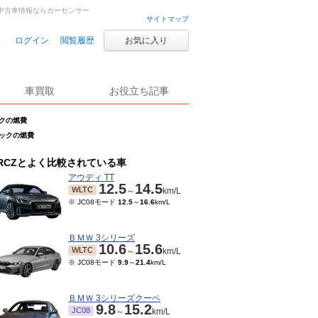
・中古車情報ならカーセンサー
サイトマップ
ログイン
閲覧履歴
お気に入り
車買取
お役立ち記事
ックの燃費
パックの燃費
RCZとよく比較されている車
アウディ TT
12.5
14.5
WLTC
～
km/L
※ JC08モード
12.5
～
16.6
km/L
ＢＭＷ 3シリーズ
10.6
15.6
WLTC
～
km/L
※ JC08モード
9.9
～
21.4
km/L
ＢＭＷ 3シリーズクーペ
9.8
15.2
JC08
～
km/L