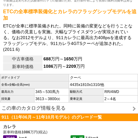
※燃費は定められた試験条件の下での数値のため、走行条件等により実際の燃料消費率は異な
ります。
ETCの全車標準装備化とカレラのフラッグシップモデルを追
加
ETCが全車に標準装備された。同時に装備の変更などを行うことな
く、価格の見直しを実施。大幅なプライスダウンが実現されてい
る。なお2012モデルより、911カレラに最高出力408psを達成する
フラッグシップモデル、911カレラ4GTSクーペが追加された。
(2011.6)
中古車価格
688
万円～
1650
万円
1086
万円～
2209
万円
新車時価格
クーペ
ボディタイプ
4435x1810x1310/他
全長x全幅x全高(mm)
345～530馬力
RR/4WD
最高出力
駆動方式
3613～3800cc
2～4名
排気量
乗車定員
この車のカタログ情報を見る
911（11年06月～11年10月モデル）のグレード一覧
カレラ
新車時価格
1086
万円(税込)