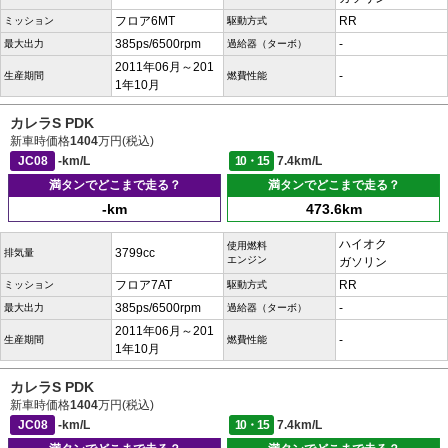
フロア6MT
RR
ミッション
駆動方式
385ps/6500rpm
-
最大出力
過給器（ターボ）
2011年06月～201
-
生産期間
燃費性能
1年10月
カレラS PDK
新車時価格
1404
万円(税込)
JC08
-km/L
10・15
7.4km/L
満タンでどこまで走る？
満タンでどこまで走る？
-km
473.6km
ハイオク
使用燃料
3799cc
排気量
エンジン
ガソリン
フロア7AT
RR
ミッション
駆動方式
385ps/6500rpm
-
最大出力
過給器（ターボ）
2011年06月～201
-
生産期間
燃費性能
1年10月
カレラS PDK
新車時価格
1404
万円(税込)
JC08
-km/L
10・15
7.4km/L