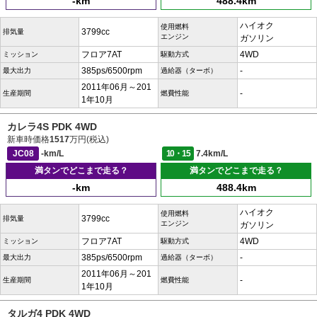
-km
488.4km
ハイオク
使用燃料
3799cc
排気量
エンジン
ガソリン
フロア7AT
4WD
ミッション
駆動方式
385ps/6500rpm
-
最大出力
過給器（ターボ）
2011年06月～201
-
生産期間
燃費性能
1年10月
カレラ4S PDK 4WD
新車時価格
1517
万円(税込)
JC08
-km/L
10・15
7.4km/L
満タンでどこまで走る？
満タンでどこまで走る？
-km
488.4km
ハイオク
使用燃料
3799cc
排気量
エンジン
ガソリン
フロア7AT
4WD
ミッション
駆動方式
385ps/6500rpm
-
最大出力
過給器（ターボ）
2011年06月～201
-
生産期間
燃費性能
1年10月
タルガ4 PDK 4WD