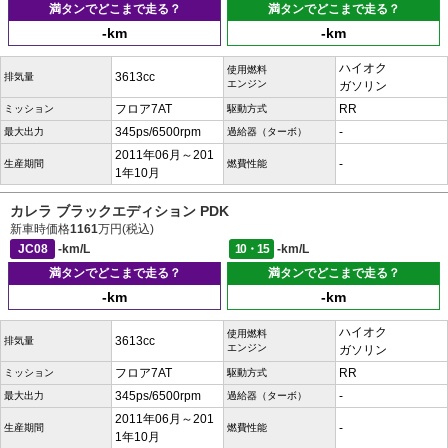
満タンでどこまで走る？
満タンでどこまで走る？
-km
-km
ハイオク
使用燃料
3613cc
排気量
エンジン
ガソリン
フロア7AT
RR
ミッション
駆動方式
345ps/6500rpm
-
最大出力
過給器（ターボ）
2011年06月～201
-
生産期間
燃費性能
1年10月
カレラ ブラックエディション PDK
新車時価格
1161
万円(税込)
JC08
-km/L
10・15
-km/L
満タンでどこまで走る？
満タンでどこまで走る？
-km
-km
ハイオク
使用燃料
3613cc
排気量
エンジン
ガソリン
フロア7AT
RR
ミッション
駆動方式
345ps/6500rpm
-
最大出力
過給器（ターボ）
2011年06月～201
-
生産期間
燃費性能
1年10月