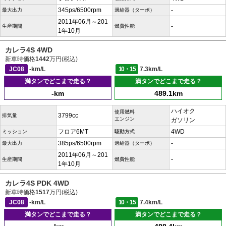
345ps/6500rpm
-
最大出力
過給器（ターボ）
2011年06月～201
-
生産期間
燃費性能
1年10月
カレラ4S 4WD
新車時価格
1442
万円(税込)
JC08
-km/L
10・15
7.3km/L
満タンでどこまで走る？
満タンでどこまで走る？
-km
489.1km
ハイオク
使用燃料
3799cc
排気量
エンジン
ガソリン
フロア6MT
4WD
ミッション
駆動方式
385ps/6500rpm
-
最大出力
過給器（ターボ）
2011年06月～201
-
生産期間
燃費性能
1年10月
カレラ4S PDK 4WD
新車時価格
1517
万円(税込)
JC08
-km/L
10・15
7.4km/L
満タンでどこまで走る？
満タンでどこまで走る？