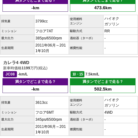
満タンでどこまで走る？
満タンでどこまで走る？
-km
473.6km
ハイオク
使用燃料
3799cc
排気量
エンジン
ガソリン
フロア7AT
RR
ミッション
駆動方式
385ps/6500rpm
-
最大出力
過給器（ターボ）
2011年06月～201
-
生産期間
燃費性能
1年10月
カレラ4 4WD
新車時価格
1199
万円(税込)
JC08
-km/L
10・15
7.5km/L
満タンでどこまで走る？
満タンでどこまで走る？
-km
502.5km
ハイオク
使用燃料
3613cc
排気量
エンジン
ガソリン
フロア6MT
4WD
ミッション
駆動方式
345ps/6500rpm
-
最大出力
過給器（ターボ）
2011年06月～201
-
生産期間
燃費性能
1年10月