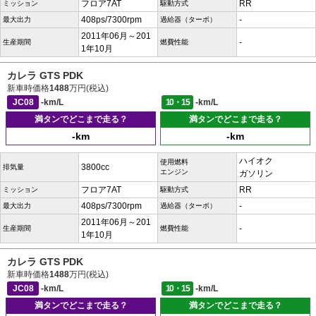
フロア7AT
RR
ミッション
駆動方式
408ps/7300rpm
-
最大出力
過給器（ターボ）
2011年06月～201
-
生産期間
燃費性能
1年10月
カレラ GTS PDK
新車時価格
1488
万円(税込)
JC08
-km/L
10・15
-km/L
満タンでどこまで走る？
満タンでどこまで走る？
-km
-km
ハイオク
使用燃料
3800cc
排気量
エンジン
ガソリン
フロア7AT
RR
ミッション
駆動方式
408ps/7300rpm
-
最大出力
過給器（ターボ）
2011年06月～201
-
生産期間
燃費性能
1年10月
カレラ GTS PDK
新車時価格
1488
万円(税込)
JC08
-km/L
10・15
-km/L
満タンでどこまで走る？
満タンでどこまで走る？