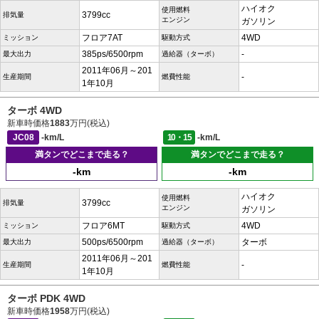
ハイオク
使用燃料
3799cc
排気量
エンジン
ガソリン
フロア7AT
4WD
ミッション
駆動方式
385ps/6500rpm
-
最大出力
過給器（ターボ）
2011年06月～201
-
生産期間
燃費性能
1年10月
ターボ 4WD
新車時価格
1883
万円(税込)
JC08
-km/L
10・15
-km/L
満タンでどこまで走る？
満タンでどこまで走る？
-km
-km
ハイオク
使用燃料
3799cc
排気量
エンジン
ガソリン
フロア6MT
4WD
ミッション
駆動方式
500ps/6500rpm
ターボ
最大出力
過給器（ターボ）
2011年06月～201
-
生産期間
燃費性能
1年10月
ターボ PDK 4WD
新車時価格
1958
万円(税込)