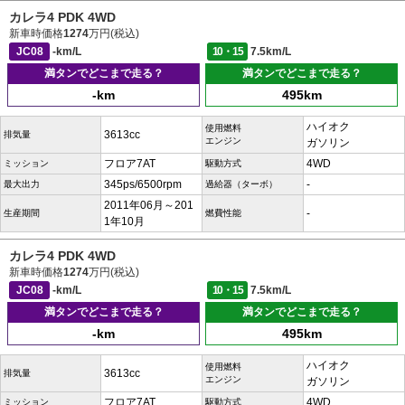
カレラ4 PDK 4WD
新車時価格
1274
万円(税込)
JC08
-km/L
10・15
7.5km/L
満タンでどこまで走る？
満タンでどこまで走る？
-km
495km
ハイオク
使用燃料
3613cc
排気量
エンジン
ガソリン
フロア7AT
4WD
ミッション
駆動方式
345ps/6500rpm
-
最大出力
過給器（ターボ）
2011年06月～201
-
生産期間
燃費性能
1年10月
カレラ4 PDK 4WD
新車時価格
1274
万円(税込)
JC08
-km/L
10・15
7.5km/L
満タンでどこまで走る？
満タンでどこまで走る？
-km
495km
ハイオク
使用燃料
3613cc
排気量
エンジン
ガソリン
フロア7AT
4WD
ミッション
駆動方式