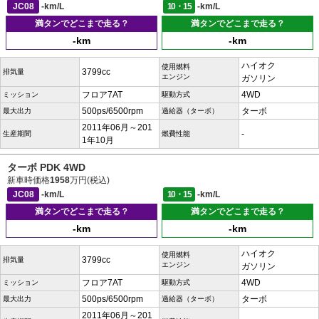
JC08
-km/L
10・15
-km/L
満タンでどこまで走る？
満タンでどこまで走る？
-km
-km
ハイオク
使用燃料
3799cc
排気量
エンジン
ガソリン
フロア7AT
4WD
ミッション
駆動方式
500ps/6500rpm
ターボ
最大出力
過給器（ターボ）
2011年06月～201
-
生産期間
燃費性能
1年10月
ターボ PDK 4WD
新車時価格
1958
万円(税込)
JC08
-km/L
10・15
-km/L
満タンでどこまで走る？
満タンでどこまで走る？
-km
-km
ハイオク
使用燃料
3799cc
排気量
エンジン
ガソリン
フロア7AT
4WD
ミッション
駆動方式
500ps/6500rpm
ターボ
最大出力
過給器（ターボ）
2011年06月～201