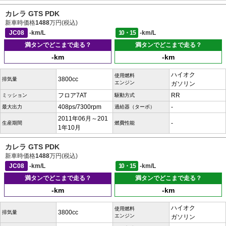
カレラ GTS PDK
新車時価格
1488
万円(税込)
JC08
-km/L
10・15
-km/L
満タンでどこまで走る？
満タンでどこまで走る？
-km
-km
ハイオク
使用燃料
3800cc
排気量
エンジン
ガソリン
フロア7AT
RR
ミッション
駆動方式
408ps/7300rpm
-
最大出力
過給器（ターボ）
2011年06月～201
-
生産期間
燃費性能
1年10月
カレラ GTS PDK
新車時価格
1488
万円(税込)
JC08
-km/L
10・15
-km/L
満タンでどこまで走る？
満タンでどこまで走る？
-km
-km
ハイオク
使用燃料
3800cc
排気量
エンジン
ガソリン