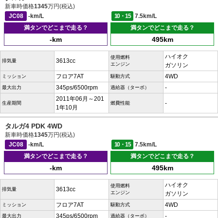
新車時価格
1345
万円(税込)
JC08
-km/L
10・15
7.5km/L
満タンでどこまで走る？
満タンでどこまで走る？
-km
495km
ハイオク
使用燃料
3613cc
排気量
エンジン
ガソリン
フロア7AT
4WD
ミッション
駆動方式
345ps/6500rpm
-
最大出力
過給器（ターボ）
2011年06月～201
-
生産期間
燃費性能
1年10月
タルガ4 PDK 4WD
新車時価格
1345
万円(税込)
JC08
-km/L
10・15
7.5km/L
満タンでどこまで走る？
満タンでどこまで走る？
-km
495km
ハイオク
使用燃料
3613cc
排気量
エンジン
ガソリン
フロア7AT
4WD
ミッション
駆動方式
345ps/6500rpm
-
最大出力
過給器（ターボ）