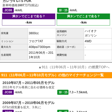
カレラ4 GTS PDK
新車時価格
1607
万円(税込)
JC08
-km/L
10・15
-km/L
満タンでどこまで走る？
満タンでどこまで走る？
-km
-km
ハイオク
使用燃料
3800cc
排気量
エンジン
ガソリン
フロア7AT
4WD
ミッション
駆動方式
408ps/7300rpm
-
最大出力
過給器（ターボ）
2011年06月～201
-
生産期間
燃費性能
1年10月
▲911（11年06月～11年10月）の燃費TOPへ
911（11年06月～11年10月モデル）の他のマイナーチェンジ一覧
2010年07月～2011年05月モデル
2011年モデル発表に合わせ価格を改定
JC08
-km/L
10・15
7.3～7.5km/L
2009年07月～2010年06月モデル
GT3の排気量を拡大、3.8Lに