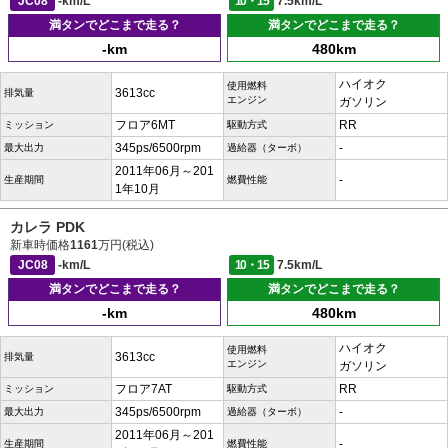
JC08
-km/L
10・15
7.5km/L
満タンでどこまで走る？
満タンでどこまで走る？
-km
480km
ハイオク
使用燃料
3613cc
排気量
エンジン
ガソリン
フロア6MT
RR
ミッション
駆動方式
345ps/6500rpm
-
最大出力
過給器（ターボ）
2011年06月～201
-
生産期間
燃費性能
1年10月
カレラ PDK
新車時価格
1161
万円(税込)
JC08
-km/L
10・15
7.5km/L
満タンでどこまで走る？
満タンでどこまで走る？
-km
480km
ハイオク
使用燃料
3613cc
排気量
エンジン
ガソリン
フロア7AT
RR
ミッション
駆動方式
345ps/6500rpm
-
最大出力
過給器（ターボ）
2011年06月～201
-
生産期間
燃費性能