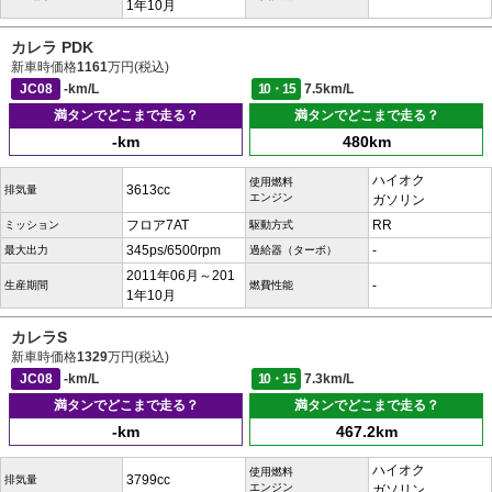
1年10月
カレラ PDK
新車時価格
1161
万円(税込)
JC08
-km/L
10・15
7.5km/L
満タンでどこまで走る？
満タンでどこまで走る？
-km
480km
ハイオク
使用燃料
3613cc
排気量
エンジン
ガソリン
フロア7AT
RR
ミッション
駆動方式
345ps/6500rpm
-
最大出力
過給器（ターボ）
2011年06月～201
-
生産期間
燃費性能
1年10月
カレラS
新車時価格
1329
万円(税込)
JC08
-km/L
10・15
7.3km/L
満タンでどこまで走る？
満タンでどこまで走る？
-km
467.2km
ハイオク
使用燃料
3799cc
排気量
エンジン
ガソリン