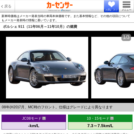
戻る
お気に入り
メニュー
新車時価格はメーカー発表当時の車両本体価格です。また基本情報など、その他の項目について
もメーカー発表時の情報に基いています。
ポルシェ 911（11年06月～11年10月）の燃費
1/3
08年(H20)7月、MC時のフロント。仕様はグレードにより異なります
JC08モード
10・15モード
-km/L
7.3～7.5km/L