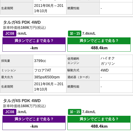
2011年06月～201
-
生産期間
燃費性能
1年10月
タルガ4S PDK 4WD
新車時価格
1606
万円(税込)
JC08
-km/L
10・15
7.4km/L
満タンでどこまで走る？
満タンでどこまで走る？
-km
488.4km
ハイオク
使用燃料
3799cc
排気量
エンジン
ガソリン
フロア7AT
4WD
ミッション
駆動方式
385ps/6500rpm
-
最大出力
過給器（ターボ）
2011年06月～201
-
生産期間
燃費性能
1年10月
タルガ4S PDK 4WD
新車時価格
1606
万円(税込)
JC08
-km/L
10・15
7.4km/L
満タンでどこまで走る？
満タンでどこまで走る？
-km
488.4km