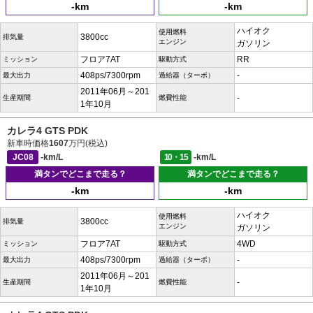
-km
-km
ハイオク
使用燃料
3800cc
排気量
エンジン
ガソリン
フロア7AT
RR
ミッション
駆動方式
408ps/7300rpm
-
最大出力
過給器（ターボ）
2011年06月～201
-
生産期間
燃費性能
1年10月
カレラ4 GTS PDK
新車時価格
1607
万円(税込)
JC08
-km/L
10・15
-km/L
満タンでどこまで走る？
満タンでどこまで走る？
-km
-km
ハイオク
使用燃料
3800cc
排気量
エンジン
ガソリン
フロア7AT
4WD
ミッション
駆動方式
408ps/7300rpm
-
最大出力
過給器（ターボ）
2011年06月～201
-
生産期間
燃費性能
1年10月