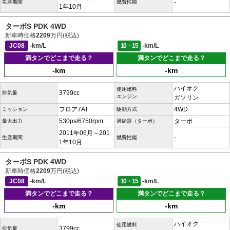
-
生産期間
燃費性能
1年10月
ターボS PDK 4WD
新車時価格
2209
万円(税込)
JC08
-km/L
10・15
-km/L
満タンでどこまで走る？
満タンでどこまで走る？
-km
-km
ハイオク
使用燃料
3799cc
排気量
エンジン
ガソリン
フロア7AT
4WD
ミッション
駆動方式
530ps/6750rpm
ターボ
最大出力
過給器（ターボ）
2011年06月～201
-
生産期間
燃費性能
1年10月
ターボS PDK 4WD
新車時価格
2209
万円(税込)
JC08
-km/L
10・15
-km/L
満タンでどこまで走る？
満タンでどこまで走る？
-km
-km
ハイオク
使用燃料
3799cc
排気量