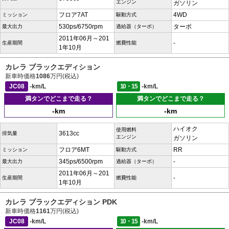
エンジン
ガソリン
フロア7AT
4WD
ミッション
駆動方式
530ps/6750rpm
ターボ
最大出力
過給器（ターボ）
2011年06月～201
-
生産期間
燃費性能
1年10月
カレラ ブラックエディション
新車時価格
1086
万円(税込)
JC08
-km/L
10・15
-km/L
満タンでどこまで走る？
満タンでどこまで走る？
-km
-km
ハイオク
使用燃料
3613cc
排気量
エンジン
ガソリン
フロア6MT
RR
ミッション
駆動方式
345ps/6500rpm
-
最大出力
過給器（ターボ）
2011年06月～201
-
生産期間
燃費性能
1年10月
カレラ ブラックエディション PDK
新車時価格
1161
万円(税込)
JC08
-km/L
10・15
-km/L