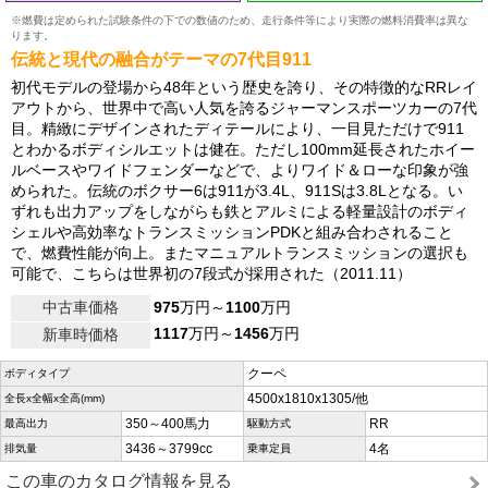
※燃費は定められた試験条件の下での数値のため、走行条件等により実際の燃料消費率は異な
ります。
伝統と現代の融合がテーマの7代目911
初代モデルの登場から48年という歴史を誇り、その特徴的なRRレイ
アウトから、世界中で高い人気を誇るジャーマンスポーツカーの7代
目。精緻にデザインされたディテールにより、一目見ただけで911
とわかるボディシルエットは健在。ただし100mm延長されたホイー
ルベースやワイドフェンダーなどで、よりワイド＆ローな印象が強
められた。伝統のボクサー6は911が3.4L、911Sは3.8Lとなる。い
ずれも出力アップをしながらも鉄とアルミによる軽量設計のボディ
シェルや高効率なトランスミッションPDKと組み合わされること
で、燃費性能が向上。またマニュアルトランスミッションの選択も
可能で、こちらは世界初の7段式が採用された（2011.11）
中古車価格
975
万円～
1100
万円
1117
万円～
1456
万円
新車時価格
クーペ
ボディタイプ
4500x1810x1305/他
全長x全幅x全高(mm)
350～400馬力
RR
最高出力
駆動方式
3436～3799cc
4名
排気量
乗車定員
この車のカタログ情報を見る