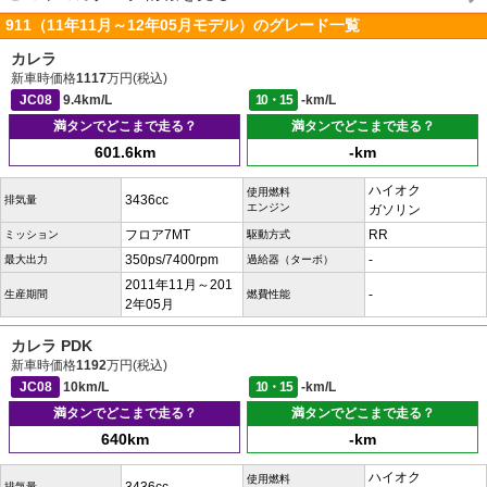
911（11年11月～12年05月モデル）のグレード一覧
カレラ
新車時価格
1117
万円(税込)
JC08
9.4km/L
10・15
-km/L
満タンでどこまで走る？
満タンでどこまで走る？
601.6km
-km
ハイオク
使用燃料
3436cc
排気量
エンジン
ガソリン
フロア7MT
RR
ミッション
駆動方式
350ps/7400rpm
-
最大出力
過給器（ターボ）
2011年11月～201
-
生産期間
燃費性能
2年05月
カレラ PDK
新車時価格
1192
万円(税込)
JC08
10km/L
10・15
-km/L
満タンでどこまで走る？
満タンでどこまで走る？
640km
-km
ハイオク
使用燃料
排気量