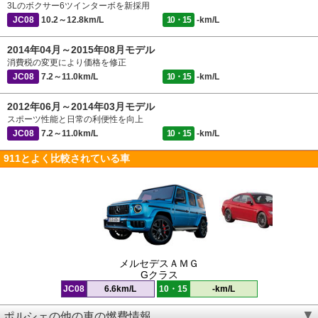
3Lのボクサー6ツインターボを新採用
JC08
10.2～12.8km/L
10・15
-km/L
2014年04月～2015年08月モデル
消費税の変更により価格を修正
JC08
7.2～11.0km/L
10・15
-km/L
2012年06月～2014年03月モデル
スポーツ性能と日常の利便性を向上
JC08
7.2～11.0km/L
10・15
-km/L
911とよく比較されている車
メルセデスＡＭＧ
Gクラス
JC08
6.6km/L
10・15
-km/L
ポルシェの他の車の燃費情報