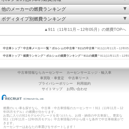
他のメーカーの燃費ランキング
ボディタイプ別燃費ランキング
▲911（11年11月～12年05月）の燃費TOPへ
中古車トップ
中古車メーカー一覧
ポルシェの中古車
911の中古車
911(11年11月～12年0
中古車トップ
燃費ランキング
ポルシェの燃費ランキング
911の燃費
911(11年11月～12
中古車情報ならカーセンサー
カーセンサーエッジ・輸入車
車買取・車査定
中古車リース
プライバシーポリシー
利用規約
サイトマップ
お問い合わせ
燃費のいい車を探すなら、中古車・中古車情報のカーセンサー！911（11年11月～12
年05月モデル）の燃費が分かります。
お気に入りの911モデルやグレードを見つけたら、お得・納得の中古車探し。豊富な
911（11年11月～12年05月モデル）中古車情報の中から様々な条件で中古車検索がで
きます。
カーセンサーはあなたの車選びをサポートします！