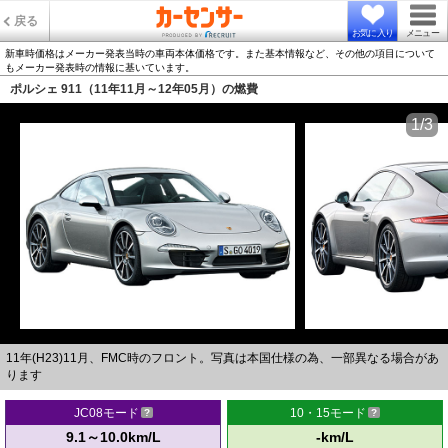
戻る
お気に入り
メニュー
新車時価格はメーカー発表当時の車両本体価格です。また基本情報など、その他の項目について
もメーカー発表時の情報に基いています。
ポルシェ 911（11年11月～12年05月）の燃費
1/3
11年(H23)11月、FMC時のフロント。写真は本国仕様の為、一部異なる場合があ
ります
JC08モード
10・15モード
9.1～10.0km/L
-km/L