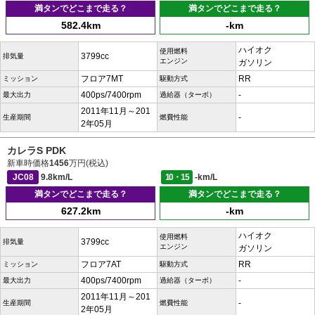
満タンでどこまで走る？
満タンでどこまで走る？
582.4km
-km
ハイオク
使用燃料
3799cc
排気量
エンジン
ガソリン
フロア7MT
RR
ミッション
駆動方式
400ps/7400rpm
-
最大出力
過給器（ターボ）
2011年11月～201
-
生産期間
燃費性能
2年05月
カレラS PDK
新車時価格
1456
万円(税込)
JC08
9.8km/L
10・15
-km/L
満タンでどこまで走る？
満タンでどこまで走る？
627.2km
-km
ハイオク
使用燃料
3799cc
排気量
エンジン
ガソリン
フロア7AT
RR
ミッション
駆動方式
400ps/7400rpm
-
最大出力
過給器（ターボ）
2011年11月～201
-
生産期間
燃費性能
2年05月