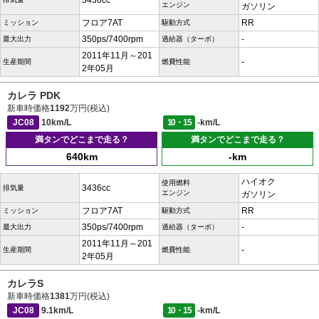
3436cc
エンジン
ガソリン
フロア7AT
RR
ミッション
駆動方式
350ps/7400rpm
-
最大出力
過給器（ターボ）
2011年11月～201
-
生産期間
燃費性能
2年05月
カレラ PDK
新車時価格
1192
万円(税込)
JC08
10km/L
10・15
-km/L
満タンでどこまで走る？
満タンでどこまで走る？
640km
-km
ハイオク
使用燃料
3436cc
排気量
エンジン
ガソリン
フロア7AT
RR
ミッション
駆動方式
350ps/7400rpm
-
最大出力
過給器（ターボ）
2011年11月～201
-
生産期間
燃費性能
2年05月
カレラS
新車時価格
1381
万円(税込)
JC08
9.1km/L
10・15
-km/L