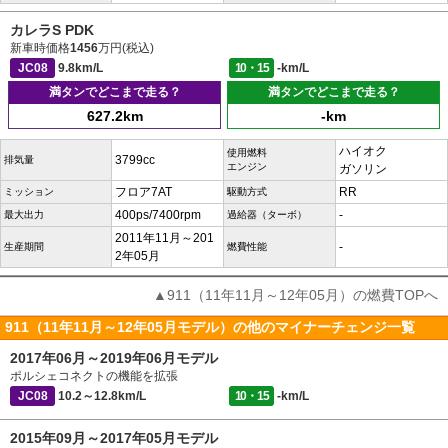
カレラS PDK
新車時価格
1456
万円(税込)
JC08
9.8km/L
10・15
-km/L
満タンでどこまで走る？
満タンでどこまで走る？
627.2km
-km
ハイオク
使用燃料
3799cc
排気量
エンジン
ガソリン
フロア7AT
RR
ミッション
駆動方式
400ps/7400rpm
-
最大出力
過給器（ターボ）
2011年11月～201
-
生産期間
燃費性能
2年05月
▲911（11年11月～12年05月）の燃費TOPへ
911（11年11月～12年05月モデル）の他のマイナーチェンジ一覧
2017年06月～2019年06月モデル
ポルシェコネクトの機能を拡張
JC08
10.2～12.8km/L
10・15
-km/L
2015年09月～2017年05月モデル