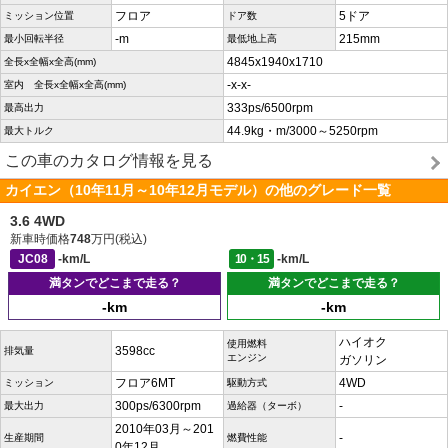
フロア
5ドア
ミッション位置
ドア数
-m
215mm
最小回転半径
最低地上高
4845x1940x1710
全長x全幅x全高(mm)
-x-x-
室内 全長x全幅x全高(mm)
333ps/6500rpm
最高出力
44.9kg・m/3000～5250rpm
最大トルク
この車のカタログ情報を見る
カイエン（10年11月～10年12月モデル）の他のグレード一覧
3.6 4WD
新車時価格
748
万円(税込)
JC08
-km/L
10・15
-km/L
満タンでどこまで走る？
満タンでどこまで走る？
-km
-km
ハイオク
使用燃料
3598cc
排気量
エンジン
ガソリン
フロア6MT
4WD
ミッション
駆動方式
300ps/6300rpm
-
最大出力
過給器（ターボ）
2010年03月～201
-
生産期間
燃費性能
0年12月