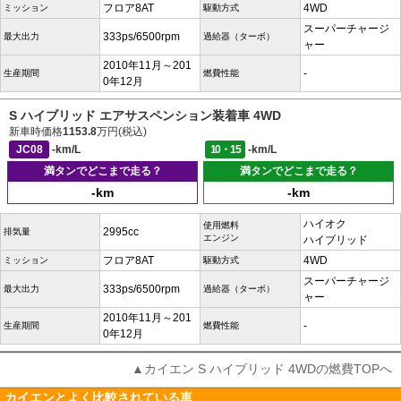
フロア8AT
4WD
ミッション
駆動方式
スーパーチャージ
333ps/6500rpm
最大出力
過給器（ターボ）
ャー
2010年11月～201
-
生産期間
燃費性能
0年12月
S ハイブリッド エアサスペンション装着車 4WD
新車時価格
1153.8
万円(税込)
JC08
-km/L
10・15
-km/L
満タンでどこまで走る？
満タンでどこまで走る？
-km
-km
ハイオク
使用燃料
2995cc
排気量
エンジン
ハイブリッド
フロア8AT
4WD
ミッション
駆動方式
スーパーチャージ
333ps/6500rpm
最大出力
過給器（ターボ）
ャー
2010年11月～201
-
生産期間
燃費性能
0年12月
▲カイエン S ハイブリッド 4WDの燃費TOPへ
カイエンとよく比較されている車