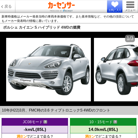
戻る
お気に入り
メニュー
新車時価格はメーカー発表当時の車両本体価格です。また基本情報など、その他の項目について
もメーカー発表時の情報に基いています。
ポルシェ カイエン S ハイブリッド 4WDの燃費
1/3
10年(H22)3月、FMC時の3.6 ティプトロニックS 4WDのフロント
JC08モード
10・15モード
-km/L(85L)
14.0km/L(85L)
満タン
でどこまで走る？
満タン
でどこまで走る？