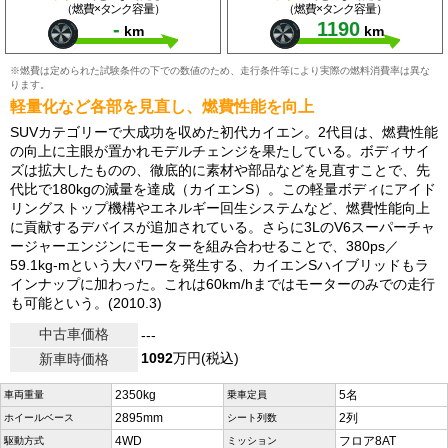
（燃費×タンク容量）
（燃費×タンク容量）
-
1190
km
km
※燃費は定められた試験条件の下での数値のため、走行条件等により実際の燃料消費率は異な
ります。
軽量化など各部を見直し、燃費性能を向上
SUVカテゴリーで大成功を収めた初代カイエン。2代目は、燃費性能
の向上に主眼が置かれモデルチェンジを果たしている。ボディサイ
ズは拡大したものの、徹底的に素材や部品などを見直すことで、先
代比で180kgの減量を達成（カイエンS）。この軽量ボディにアイド
リングストップ機構やエネルギー回生システムなど、燃費性能向上
に貢献するデバイスが追加されている。さらに3LのV6スーパーチャ
ージャーエンジンにモーターを組み合わせることで、380ps／
59.1kg-mという大パワーを発生する、カイエンSハイブリッドもラ
インナップに加わった。これは60km/hまではモーターのみでの走行
も可能という。(2010.3)
中古車価格
---
1092
万円(税込)
新車時価格
2350kg
5名
車両重量
乗車定員
2895mm
2列
ホイールベース
シート列数
4WD
フロア8AT
駆動方式
ミッション