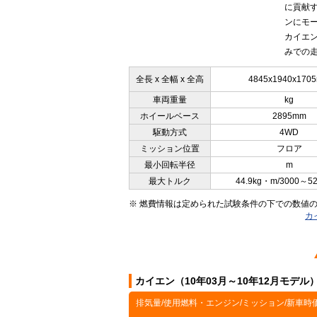
に貢献
ンにモー
カイエン
みでの走
全長 x 全幅 x 全高
4845x1940x170
車両重量
kg
ホイールベース
2895mm
駆動方式
4WD
ミッション位置
フロア
最小回転半径
m
最大トルク
44.9kg・m/3000～5
※ 燃費情報は定められた試験条件の下での数値
カ
カイエン（10年03月～10年12月モデ
排気量/使用燃料・エンジン/ミッション/新車時