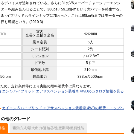
するデバイスが追加されている。さらに3LのV6スーパーチャージャーエンジ
ターを組み合わせることで、380ps／59.1kg-mという大パワーを発生する、
Sハイブリッドもラインナップに加わった。これは60km/hまではモーターの
行も可能という。(2010.3)
室内
5mm
-x-x-mm
全長 x 全幅 x 全高
乗車定員
5人
シート配列
2列
ミッション
フロア8AT
ドア数
5ドア
最低地上高
210mm
250rpm
最高出力
333ps/6500rpm
のため、走行条件等により実際の燃料消費率は異なります。
イエン S ハイブリッド エアサスペンション装着車 4WDのカタログ情報を見る
カイエン S ハイブリッド エアサスペンション装着車 4WDの燃費・トップヘ
ル）の他のグレード
価格
駆動方式/最大出力/過給器/生産期間/燃費性能