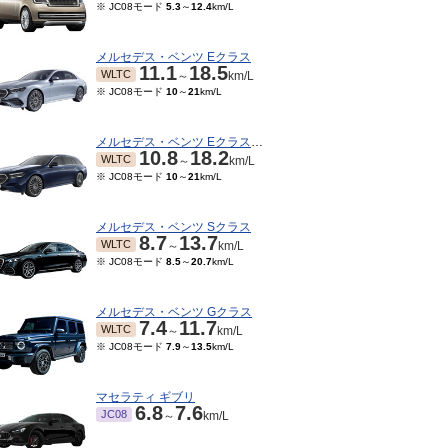
※ JC08モード
5.3
～
12.4
km/L
メルセデス・ベンツ Eクラス
11.1
18.5
WLTC
～
km/L
※ JC08モード
10
～
21
km/L
メルセデス・ベンツ Eクラスワゴン
10.8
18.2
WLTC
～
km/L
※ JC08モード
10
～
21
km/L
メルセデス・ベンツ Sクラス
8.7
13.7
WLTC
～
km/L
※ JC08モード
8.5
～
20.7
km/L
メルセデス・ベンツ Gクラス
7.4
11.7
WLTC
～
km/L
※ JC08モード
7.9
～
13.5
km/L
マセラティ ギブリ
6.8
7.6
JC08
～
km/L