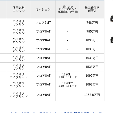
満タンで
使用燃料
新車時価格
ミッション
どこまで走る？
エンジン
(税込)
(燃費xタンク容量)
ハイオク
フロア6MT
-
748
万円
ガソリン
ハイオク
フロア8AT
-
795
万円
ガソリン
ハイオク
フロア8AT
-
1030
万円
ガソリン
ハイオク
フロア8AT
-
1030
万円
ガソリン
ハイオク
フロア8AT
-
1538
万円
ガソリン
ハイオク
フロア8AT
-
1538
万円
ガソリン
ハイオク
1190km
フロア8AT
1092
万円
ハイブリッド
※10・15モード
ハイオク
1190km
フロア8AT
1092
万円
ハイブリッド
※10・15モード
ハイオク
フロア8AT
-
1153.8
万円
ハイブリッド