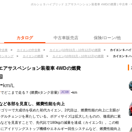
ポルシェ S ハイブリッド エアサスペンション装着車 4WDの燃費 | 中古
カタログ
中古車販売店
保険/ローン/他
中古車
>
カイエンの中古車
>
カイエン(10年03月～10年12月)の燃費
>
カイエン S ハ
ランキング
>
カイエンの燃費
>
カイエン(10年03月～10年12月)の燃費
>
カイエン S 
 エアサスペンション装着車 4WDの燃費
？
-
km/L
ン
-
JC08
でどこまで走る？ (燃費xタンク容量)
km
など各部を見直し、燃費性能を向上
カテゴリーで大成功を収めた初代カイエン。2代目は、燃費性能の向上に主眼が
モデルチェンジを果たしている。ボディサイズは拡大したものの、徹底的に素
などを見直すことで、先代比で180kgの減量を達成（カイエンS）。この軽
ィにアイドリングストップ機構やエネルギー回生システムなど、燃費性能向上