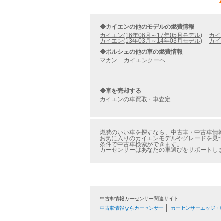
◆カイエンの他のモデルの燃費情報
カイエン(16年06月～17年05月モデル)
カイ
カイエン(13年03月～14年03月モデル)
カイ
◆ポルシェの他の車の燃費情報
マカン
カイエンクーペ
◆車を売却する
カイエンの車買取・車査定
燃費のいい車を探すなら、中古車・中古車情報
お気に入りのカイエンモデルやグレードを見つ
条件で中古車検索ができます。
カーセンサーはあなたの車選びをサポートし
中古車情報カーセンサー関連サイト
中古車情報ならカーセンサー
カーセンサーエッジ・