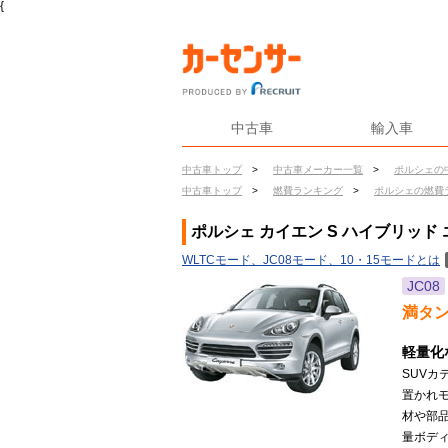
{
中古車
輸入車
中古車トップ
>
中古車メーカー一覧
>
ポルシェの
中古車トップ
>
燃費ランキング
>
ポルシェの燃費
ポルシェ カイエン S ハイブリッド
WLTCモード、JC08モード、10・15モードとは
JC08
満タ
軽量化
SUV
置かれ
材や部品
量ボデ