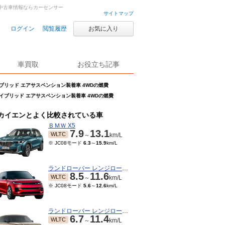
車・中古車情報ならカーセンサー
サイトマップ
ログイン
閲覧履歴
お気に入り
車買取
お役立ち記事
イブリッド エアサスペンション装着車 4WDの燃費
ハイブリッド エアサスペンション装着車 4WDの燃費
カイエンとよく比較されている車
ＢＭＷ X5
7.9
13.1
WLTC
～
km/L
※ JC08モード
6.3
～
15.9
km/L
ランドローバー レンジローバースポーツ
8.5
11.6
WLTC
～
km/L
※ JC08モード
5.6
～
12.6
km/L
ランドローバー レンジローバー
6.7
11.4
WLTC
～
km/L