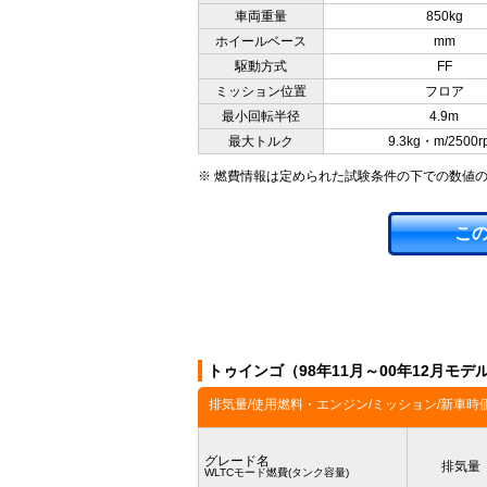
車両重量
850kg
ホイールベース
mm
駆動方式
FF
ミッション位置
フロア
最小回転半径
4.9m
最大トルク
9.3kg・m/2500r
※ 燃費情報は定められた試験条件の下での数値
こ
トゥインゴ（98年11月～00年12月モ
排気量/使用燃料・エンジン/ミッション/新車時
グレード名
排気量
WLTCモード燃費(タンク容量)