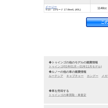
イージー
1148cc
※10・15モード 17.6km/L (40L)
こ
◆トゥインゴの他のモデルの燃費情報
トゥインゴ(01年01月～01年11月モデル)
◆ルノーの他の車の燃費情報
ルーテシア
キャプチャー
カングー
メガ
◆車を売却する
トゥインゴの車買取・車査定