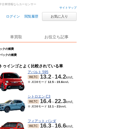
・中古車情報ならカーセンサー
サイトマップ
ログイン
閲覧履歴
お気に入り
車買取
お役立ち記事
パックの燃費
 パックの燃費
トゥインゴとよく比較されている車
アバルト 595
13.2
14.2
WLTC
～
km/L
※ JC08モード
12.5
～
15.6
km/L
シトロエン C3
16.4
22.3
WLTC
～
km/L
※ JC08モード
12.1
～
21
km/L
フィアット パンダ
16.3
16.6
WLTC
～
km/L