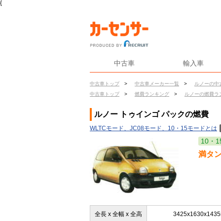
{
中古車
輸入車
中古車トップ
>
中古車メーカー一覧
>
ルノーの中
中古車トップ
>
燃費ランキング
>
ルノーの燃費ラ
ルノー トゥインゴ パックの燃費
WLTCモード、JC08モード、10・15モードとは
10・1
満タ
全長 x 全幅 x 全高
3425x1630x143