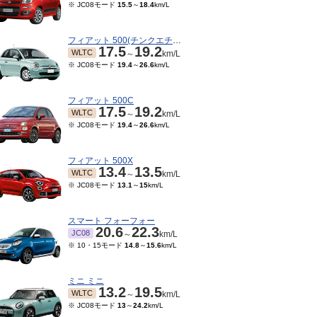
※ JC08モード
15.5
～
18.4
km/L
フィアット 500(チンクエチェント)
17.5
19.2
WLTC
～
km/L
※ JC08モード
19.4
～
26.6
km/L
フィアット 500C
17.5
19.2
WLTC
～
km/L
※ JC08モード
19.4
～
26.6
km/L
フィアット 500X
13.4
13.5
WLTC
～
km/L
※ JC08モード
13.1
～
15
km/L
スマート フォーフォー
20.6
22.3
JC08
～
km/L
※ 10・15モード
14.8
～
15.6
km/L
ミニ ミニ
13.2
19.5
WLTC
～
km/L
※ JC08モード
13
～
24.2
km/L