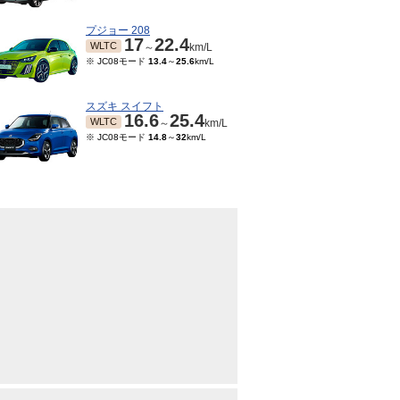
プジョー 208
17
22.4
WLTC
～
km/L
※ JC08モード
13.4
～
25.6
km/L
スズキ スイフト
16.6
25.4
WLTC
～
km/L
※ JC08モード
14.8
～
32
km/L