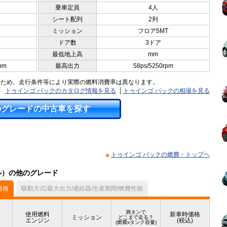
乗車定員
4人
シート配列
2列
ミッション
フロア5MT
ドア数
3ドア
最低地上高
mm
pm
最高出力
58ps/5250rpm
のため、走行条件等により実際の燃料消費率は異なります。
トゥインゴ パックのカタログ情報を見る
トゥインゴ パックの相場を見る
のグレードの中古車を探す
トゥインゴ パックの燃費・トップヘ
デル）の他のグレード
価格
駆動方式/最大出力/過給器/生産期間/燃費性能
満タンで
使用燃料
新車時価格
ミッション
どこまで走る？
エンジン
(税込)
(燃費xタンク容量)