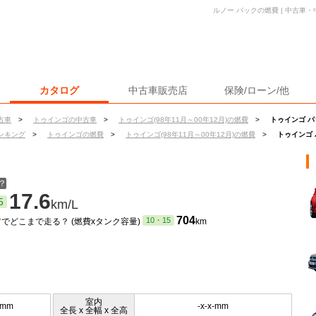
ルノー パックの燃費 | 中古車
カタログ
中古車販売店
保険/ローン/他
古車
>
トゥインゴの中古車
>
トゥインゴ(98年11月～00年12月)の燃費
>
トゥインゴ 
ンキング
>
トゥインゴの燃費
>
トゥインゴ(98年11月～00年12月)の燃費
>
トゥインゴ
？
17.6
5
km/L
ン
704
10・15
でどこまで走る？ (燃費xタンク容量)
km
室内
5mm
-x-x-mm
全長 x 全幅 x 全高