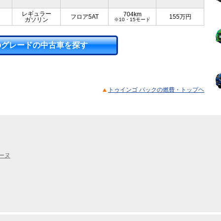
レギュラー
704km
フロア5AT
155
万円
ガソリン
※10・15モード
のグレードの中古車を探す
トゥインゴ パックの燃費・トップヘ
ーヌ