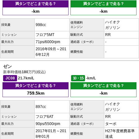
満タンでどこまで走る？
満タンでどこまで走る？
-km
-km
ハイオク
使用燃料
998cc
排気量
エンジン
ガソリン
フロア5MT
RR
ミッション
駆動方式
71ps/6000rpm
-
最大出力
過給器（ターボ）
2016年09月～201
-
生産期間
燃費性能
6年12月
ゼン
新車時価格
180
万円(税込)
JC08
21.7km/L
10・15
-km/L
満タンでどこまで走る？
満タンでどこまで走る？
759.5km
-km
ハイオク
使用燃料
897cc
排気量
エンジン
ガソリン
フロア6AT
RR
ミッション
駆動方式
90ps/5500rpm
ターボ
最大出力
過給器（ターボ）
2017年01月～201
H27年度燃費基準
生産期間
燃費性能
8年01月
達成