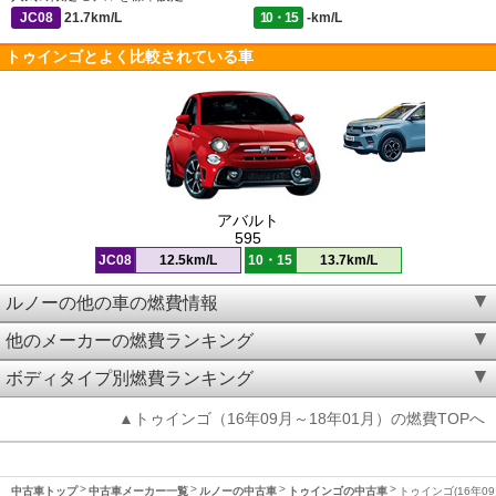
JC08
21.7km/L
10・15
-km/L
トゥインゴとよく比較されている車
アバルト
595
JC08
12.5km/L
10・15
13.7km/L
ルノーの他の車の燃費情報
他のメーカーの燃費ランキング
ボディタイプ別燃費ランキング
▲トゥインゴ（16年09月～18年01月）の燃費TOPへ
中古車トップ
中古車メーカー一覧
ルノーの中古車
トゥインゴの中古車
トゥインゴ(16年09