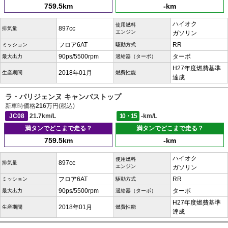
759.5km
-km
ハイオク
使用燃料
897cc
排気量
エンジン
ガソリン
フロア6AT
RR
ミッション
駆動方式
90ps/5500rpm
ターボ
最大出力
過給器（ターボ）
H27年度燃費基準
2018年01月
生産期間
燃費性能
達成
ラ・パリジェンヌ キャンバストップ
新車時価格
216
万円(税込)
JC08
21.7km/L
10・15
-km/L
満タンでどこまで走る？
満タンでどこまで走る？
759.5km
-km
ハイオク
使用燃料
897cc
排気量
エンジン
ガソリン
フロア6AT
RR
ミッション
駆動方式
90ps/5500rpm
ターボ
最大出力
過給器（ターボ）
H27年度燃費基準
2018年01月
生産期間
燃費性能
達成