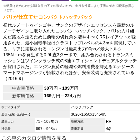
※燃費は定められた試験条件の下での数値のため、走行条件等により実際の燃料消費率は異な
ります。
パリが仕立てたコンパクトハッチバック
初代ルノートゥインゴや、サンクのデザインエッセンスを最新のル
ノーデザインに取り入れたコンパクトハッチバック。パリの入り組
んだ路地を走るために前輪の切れ角を増やすべくRRレイアウトが採
用された。最小回転半径はクラストップレベルの4.3mを実現してい
る。リアに搭載されるエンジンは最高出力90ps／最大トルク
135N・mを発生する0.9L直3ターボで、組み合わされるトランスミ
ッションはツインクラッチ式の6速エフィシェントデュアルクラッチ
が採用された。エンジン負荷の軽減や燃料消費を抑えるエナジース
マートマネージングが搭載されたほか、安全装備も充実されている
（2016.9）
中古車価格
30
万円～
199
万円
169
万円～
224
万円
新車時価格
ハッチバック
ボディタイプ
3620x1650x1545/他
全長x全幅x全高(mm)
71～109馬力
RR
最高出力
駆動方式
897～998cc
4名
排気量
乗車定員
この車のカタログ情報を見る