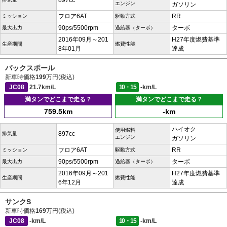
897cc
エンジン
ガソリン
フロア6AT
RR
ミッション
駆動方式
90ps/5500rpm
ターボ
最大出力
過給器（ターボ）
2016年09月～201
H27年度燃費基準
生産期間
燃費性能
8年01月
達成
パックスポール
新車時価格
199
万円(税込)
JC08
21.7km/L
10・15
-km/L
満タンでどこまで走る？
満タンでどこまで走る？
759.5km
-km
ハイオク
使用燃料
897cc
排気量
エンジン
ガソリン
フロア6AT
RR
ミッション
駆動方式
90ps/5500rpm
ターボ
最大出力
過給器（ターボ）
2016年09月～201
H27年度燃費基準
生産期間
燃費性能
6年12月
達成
サンクS
新車時価格
169
万円(税込)
JC08
-km/L
10・15
-km/L