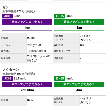
ゼン
新車時価格
171
万円(税込)
JC08
-km/L
10・15
-km/L
満タンでどこまで走る？
満タンでどこまで走る？
-km
-km
ハイオク
使用燃料
998cc
排気量
エンジン
ガソリン
フロア5MT
RR
ミッション
駆動方式
71ps/6000rpm
-
最大出力
過給器（ターボ）
2017年01月～201
-
生産期間
燃費性能
8年01月
ノクターン
新車時価格
199
万円(税込)
JC08
21.7km/L
10・15
-km/L
満タンでどこまで走る？
満タンでどこまで走る？
759.5km
-km
ハイオク
使用燃料
897cc
排気量
エンジン
ガソリン