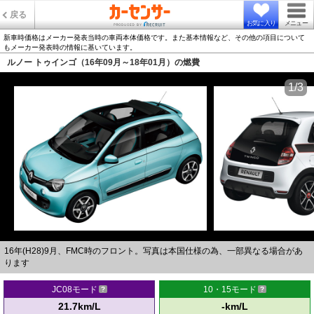
戻る
お気に入り
メニュー
新車時価格はメーカー発表当時の車両本体価格です。また基本情報など、その他の項目について
もメーカー発表時の情報に基いています。
ルノー トゥインゴ（16年09月～18年01月）の燃費
1/3
16年(H28)9月、FMC時のフロント。写真は本国仕様の為、一部異なる場合があ
ります
JC08モード
10・15モード
21.7km/L
-km/L