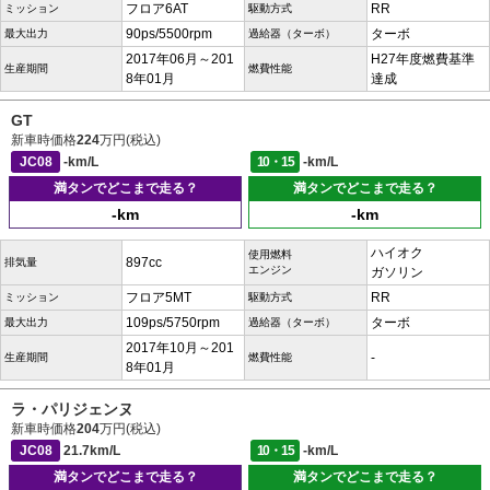
フロア6AT
RR
ミッション
駆動方式
90ps/5500rpm
ターボ
最大出力
過給器（ターボ）
2017年06月～201
H27年度燃費基準
生産期間
燃費性能
8年01月
達成
GT
新車時価格
224
万円(税込)
JC08
-km/L
10・15
-km/L
満タンでどこまで走る？
満タンでどこまで走る？
-km
-km
ハイオク
使用燃料
897cc
排気量
エンジン
ガソリン
フロア5MT
RR
ミッション
駆動方式
109ps/5750rpm
ターボ
最大出力
過給器（ターボ）
2017年10月～201
-
生産期間
燃費性能
8年01月
ラ・パリジェンヌ
新車時価格
204
万円(税込)
JC08
21.7km/L
10・15
-km/L
満タンでどこまで走る？
満タンでどこまで走る？