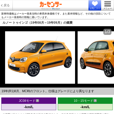
戻る
お気に入り
メニュー
新車時価格はメーカー発表当時の車両本体価格です。また基本情報など、その他の項目について
もメーカー発表時の情報に基いています。
ルノー トゥインゴ（19年08月～19年09月）の燃費
1/3
19年(R1)8月、MC時のフロント。仕様はグレードにより異なります
JC08モード
10・15モード
-km/L
-km/L