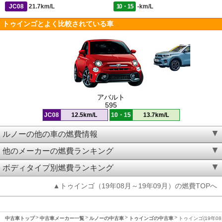
JC08
21.7km/L
10・15
-km/L
トゥインゴとよく比較されている車
アバルト
595
JC08
12.5km/L
10・15
13.7km/L
ルノーの他の車の燃費情報
他のメーカーの燃費ランキング
ボディタイプ別燃費ランキング
▲トゥインゴ（19年08月～19年09月）の燃費TOPへ
中古車トップ
中古車メーカー一覧
ルノーの中古車
トゥインゴの中古車
トゥインゴ(19年08