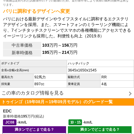
※燃費は定められた試験条件の下での数値のため、走行条件等により実際の燃料消費率は異な
ります。
パリに調和するデザインへ変更
パリにおける最新デザインやライフスタイルに調和するエクステリ
アデザインを採用。また、スマートフォンのミラーリング機能によ
り、7インチタッチスクリーンでスマホの各種機能にアクセスできる
イージーリンクも採用した。利便性も向上（2019.8）
中古車価格
103
万円～
156
万円
195
万円～
214
万円
新車時価格
ハッチバック
ボディタイプ
3645x1650x1545
全長x全幅x全高(mm)
92馬力
RR
最高出力
駆動方式
897cc
4名
排気量
乗車定員
この車のカタログ情報を見る
トゥインゴ（19年08月～19年09月モデル）のグレード一覧
EDC
新車時価格
195
万円(税込)
JC08
-km/L
10・15
-km/L
満タンでどこまで走る？
満タンでどこまで走る？