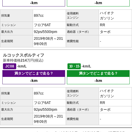
-km
-km
ハイオク
使用燃料
897cc
排気量
エンジン
ガソリン
フロア6AT
RR
ミッション
駆動方式
92ps/5500rpm
ターボ
最大出力
過給器（ターボ）
2019年08月～201
-
生産期間
燃費性能
9年09月
ルコックスポルティフ
新車時価格
214
万円(税込)
JC08
-km/L
10・15
-km/L
満タンでどこまで走る？
満タンでどこまで走る？
-km
-km
ハイオク
使用燃料
897cc
排気量
エンジン
ガソリン
フロア6AT
RR
ミッション
駆動方式
92ps/5500rpm
ターボ
最大出力
過給器（ターボ）
2019年08月～201
-
生産期間
燃費性能
9年09月