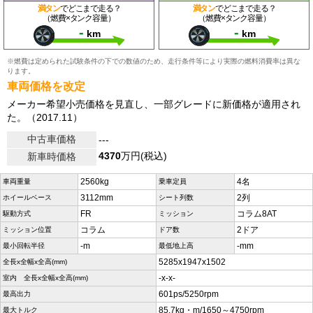
満タン
でどこまで走る？
満タン
でどこまで走る？
（燃費×タンク容量）
（燃費×タンク容量）
-
-
km
km
※燃費は定められた試験条件の下での数値のため、走行条件等により実際の燃料消費率は異な
ります。
車両価格を改定
メーカー希望小売価格を見直し、一部グレードに新価格が適用され
た。（2017.11）
中古車価格
---
4370
万円(税込)
新車時価格
2560kg
4名
車両重量
乗車定員
3112mm
2列
ホイールベース
シート列数
FR
コラム8AT
駆動方式
ミッション
コラム
2ドア
ミッション位置
ドア数
-m
-mm
最小回転半径
最低地上高
5285x1947x1502
全長x全幅x全高(mm)
-x-x-
室内 全長x全幅x全高(mm)
601ps/5250rpm
最高出力
85.7kg・m/1650～4750rpm
最大トルク