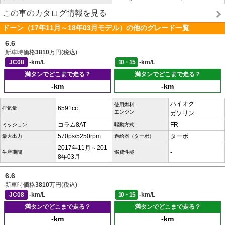
この車のカタログ情報を見る
ドーン（17年11月～18年03月モデル）の他のグレード一覧
6.6
新車時価格
3810
万円(税込)
JC08
-km/L
10・15
-km/L
満タンでどこまで走る？
満タンでどこまで走る？
-km
-km
ハイオク
使用燃料
6591cc
排気量
エンジン
ガソリン
コラム8AT
FR
ミッション
駆動方式
570ps/5250rpm
ターボ
最大出力
過給器（ターボ）
2017年11月～201
-
生産期間
燃費性能
8年03月
6.6
新車時価格
3810
万円(税込)
JC08
-km/L
10・15
-km/L
満タンでどこまで走る？
満タンでどこまで走る？
-km
-km