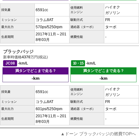
ハイオク
使用燃料
6591cc
排気量
エンジン
ガソリン
コラム8AT
FR
ミッション
駆動方式
570ps/5250rpm
ターボ
最大出力
過給器（ターボ）
2017年11月～201
-
生産期間
燃費性能
8年03月
ブラックバッジ
新車時価格
4370
万円(税込)
JC08
-km/L
10・15
-km/L
満タンでどこまで走る？
満タンでどこまで走る？
-km
-km
ハイオク
使用燃料
6591cc
排気量
エンジン
ガソリン
コラム8AT
FR
ミッション
駆動方式
601ps/5250rpm
ターボ
最大出力
過給器（ターボ）
2017年11月～201
-
生産期間
燃費性能
8年03月
▲ドーン ブラックバッジの燃費TOPへ