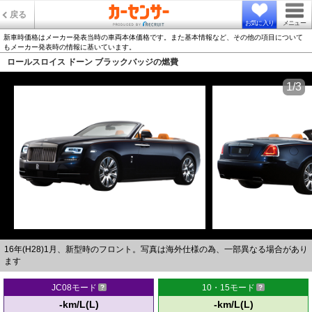
戻る
お気に入り
メニュー
新車時価格はメーカー発表当時の車両本体価格です。また基本情報など、その他の項目について
もメーカー発表時の情報に基いています。
ロールスロイス ドーン ブラックバッジの燃費
1/3
16年(H28)1月、新型時のフロント。写真は海外仕様の為、一部異なる場合があり
ます
JC08モード
10・15モード
-km/L(L)
-km/L(L)