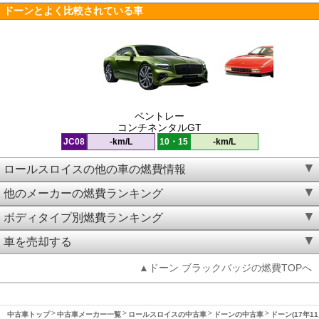
ドーンとよく比較されている車
ベントレー
コンチネンタルGT
JC08
-km/L
10・15
-km/L
ロールスロイスの他の車の燃費情報
他のメーカーの燃費ランキング
ボディタイプ別燃費ランキング
車を売却する
▲ドーン ブラックバッジの燃費TOPへ
中古車トップ
中古車メーカー一覧
ロールスロイスの中古車
ドーンの中古車
ドーン(17年1