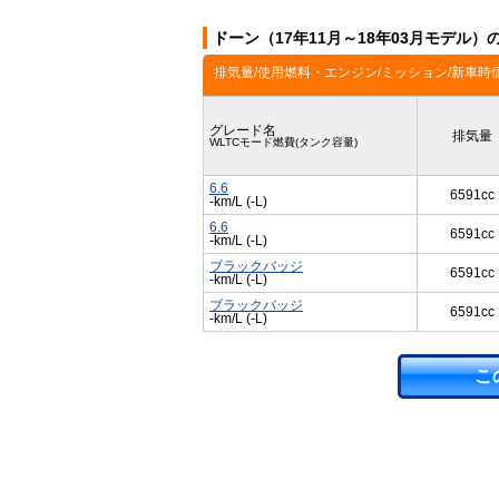
ドーン（17年11月～18年03月モデル）
排気量/使用燃料・エンジン/ミッション/新車時
グレード名
排気量
WLTCモード燃費(タンク容量)
6.6
6591cc
-km/L (-L)
6.6
6591cc
-km/L (-L)
ブラックバッジ
6591cc
-km/L (-L)
ブラックバッジ
6591cc
-km/L (-L)
こ