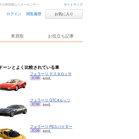
車・中古車情報ならカーセンサー
サイトマップ
ログイン
閲覧履歴
お気に入り
車買取
お役立ち記事
ドーンとよく比較されている車
フェラーリ テスタロッサ
JC08
-km/L
フェラーリ GTC4ルッソ
JC08
-km/L
フェラーリ F8スパイダー
JC08
-km/L