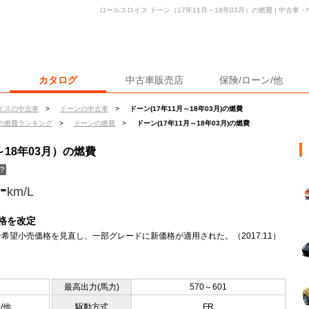
ロールスロイス ドーン（17年11月～18年03月）の燃費 | 中古
カタログ
中古車販売店
保険/ローン/他
イスの中古車
>
ドーンの中古車
>
ドーン(17年11月～18年03月)の燃費
の燃費ランキング
>
ドーンの燃費
>
ドーン(17年11月～18年03月)の燃費
～18年03月）の燃費
？
-
km/L
格を改定
希望小売価格を見直し、一部グレードに新価格が適用された。（2017.11）
最高出力(馬力)
570～601
0/他
駆動方式
FR