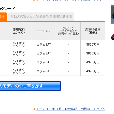
のグレード
価格
駆動方式/最大出力/過給器/生産期間/燃費性能
満タンで
使用燃料
新車時価格
ミッション
どこまで走る？
エンジン
(税込)
(燃費xタンク容量)
ハイオク
コラム8AT
-
3810
万円
ガソリン
ハイオク
コラム8AT
-
3810
万円
ガソリン
ハイオク
コラム8AT
-
4370
万円
ガソリン
ハイオク
コラム8AT
-
4370
万円
ガソリン
のモデルの中古車を探す
ドーン（17年11月～18年03月）の燃費・トップヘ