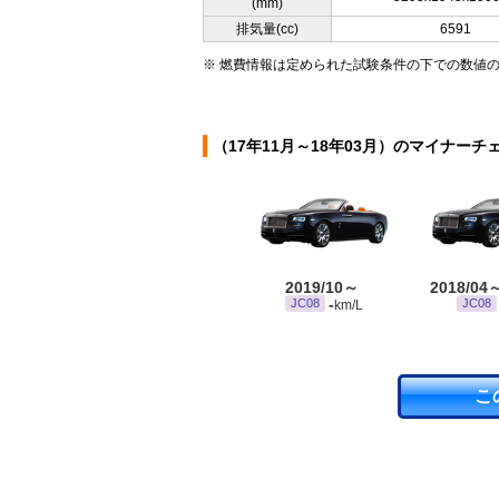
(mm)
排気量(cc)
6591
※ 燃費情報は定められた試験条件の下での数値
（17年11月～18年03月）のマイナーチ
2019/10～
2018/04
-
JC08
JC08
km/L
こ