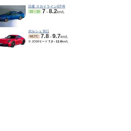
日産 スカイラインGT-R
7
8.2
10・15
～
km/L
ポルシェ 911
7.8
9.7
WLTC
～
km/L
※ JC08モード
7.2
～
12.8
km/L