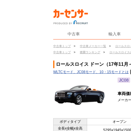
中古車
輸入車
中古車トップ
>
中古車メーカー一覧
>
ロールスロ
中古車トップ
>
燃費ランキング
>
ロールスロイス
ロールスロイス ドーン（17年11月
WLTCモード、JC08モード、10・15モードとは
JC08
車両価
メーカー
ボディタイプ
オープン
全長x全幅x全高
5295x1945x150