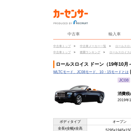
中古車
輸入車
中古車トップ
>
中古車メーカー一覧
>
ロールスロ
中古車トップ
>
燃費ランキング
>
ロールスロイス
ロールスロイス ドーン（19年10
WLTCモード、JC08モード、10・15モードとは
JC08
消費税
2019
ボディタイプ
オープン
全長x全幅x全高
5295x1945x15