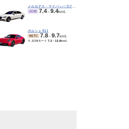
メルセデス・マイバッハ Sクラス
7.4
9.4
JC08
～
km/L
ポルシェ 911
7.8
9.7
WLTC
～
km/L
※ JC08モード
7.2
～
12.8
km/L