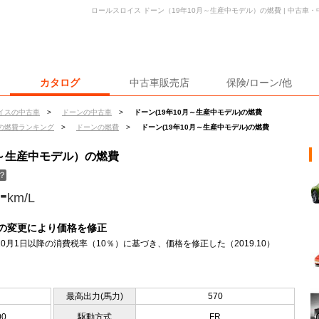
ロールスロイス ドーン（19年10月～生産中モデル）の燃費 | 中古車
カタログ
中古車販売店
保険/ローン/他
イスの中古車
>
ドーンの中古車
>
ドーン(19年10月～生産中モデル)の燃費
の燃費ランキング
>
ドーンの燃費
>
ドーン(19年10月～生産中モデル)の燃費
月～生産中モデル）の燃費
？
-
km/L
の変更により価格を修正
年10月1日以降の消費税率（10％）に基づき、価格を修正した（2019.10）
最高出力(馬力)
570
00
駆動方式
FR