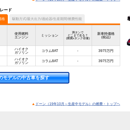
グレード
価格
駆動方式/最大出力/過給器/生産期間/燃費性能
満タンで
使用燃料
新車時価格
ミッション
どこまで走る？
エンジン
(税込)
(燃費xタンク容量)
ハイオク
コラム8AT
-
3975
万円
ガソリン
ハイオク
コラム8AT
-
3975
万円
ガソリン
のモデルの中古車を探す
ドーン（19年10月～生産中モデル）の燃費・トップヘ