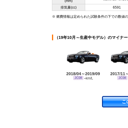
(mm)
排気量(cc)
6591
※ 燃費情報は定められた試験条件の下での数値
（19年10月～生産中モデル）のマイナ
2018/04～2019/09
2017/11
-
JC08
JC08
km/L
こ