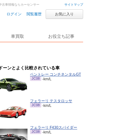
・中古車情報ならカーセンサー
サイトマップ
ログイン
閲覧履歴
お気に入り
車買取
お役立ち記事
ドーンとよく比較されている車
ベントレー コンチネンタルGT
JC08
-km/L
フェラーリ テスタロッサ
JC08
-km/L
フェラーリ F430スパイダー
JC08
-km/L