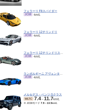
フェラーリ F8スパイダー
JC08
-km/L
フェラーリ 12チリンドリ
JC08
-km/L
フェラーリ 12チリンドリスパイダー
JC08
-km/L
ランボルギーニ アヴェンタドールロードスター
JC08
-km/L
メルセデス・ベンツ Gクラス
7.4
11.7
WLTC
～
km/L
※ JC08モード
7.9
～
13.5
km/L