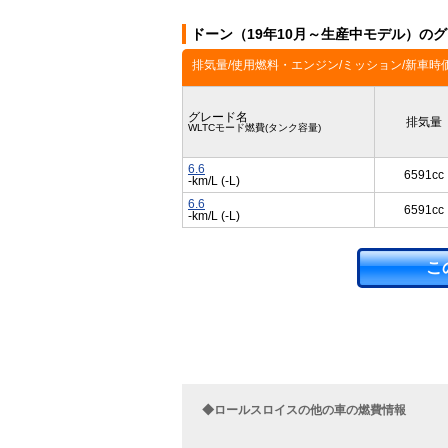
ドーン（19年10月～生産中モデル）の
排気量/使用燃料・エンジン/ミッション/新車時
グレード名
排気量
WLTCモード燃費(タンク容量)
6.6
6591cc
-km/L (-L)
6.6
6591cc
-km/L (-L)
こ
◆ロールスロイスの他の車の燃費情報