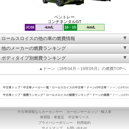
ベントレー
コンチネンタルGT
JC08
-km/L
10・15
-km/L
ロールスロイスの他の車の燃費情報
他のメーカーの燃費ランキング
ボディタイプ別燃費ランキング
▲ドーン（18年04月～19年09月）の燃費TOPへ
中古車トップ
中古車メーカー一覧
ロールスロイスの中古車
ドーンの中古車
ドーン(18年0
中古車トップ
燃費ランキング
ロールスロイスの燃費ランキング
ドーンの燃費
ドーン(18年
中古車情報ならカーセンサー
カーセンサーエッジ・輸入車
車買取・車査定
中古車リース
プライバシーポリシー
利用規約
サイトマップ
お問い合わせ