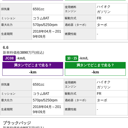
ハイオク
使用燃料
6591cc
排気量
エンジン
ガソリン
コラム8AT
FR
ミッション
駆動方式
570ps/5250rpm
ターボ
最大出力
過給器（ターボ）
2018年04月～201
-
生産期間
燃費性能
9年09月
6.6
新車時価格
3890
万円(税込)
JC08
-km/L
10・15
-km/L
満タンでどこまで走る？
満タンでどこまで走る？
-km
-km
ハイオク
使用燃料
6591cc
排気量
エンジン
ガソリン
コラム8AT
FR
ミッション
駆動方式
570ps/5250rpm
ターボ
最大出力
過給器（ターボ）
2018年04月～201
-
生産期間
燃費性能
9年09月
ブラックバッジ