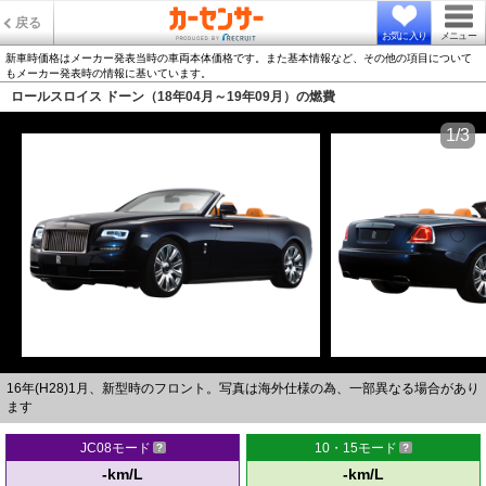
戻る
お気に入り
メニュー
新車時価格はメーカー発表当時の車両本体価格です。また基本情報など、その他の項目について
もメーカー発表時の情報に基いています。
ロールスロイス ドーン（18年04月～19年09月）の燃費
1/3
16年(H28)1月、新型時のフロント。写真は海外仕様の為、一部異なる場合があり
ます
JC08モード
10・15モード
-km/L
-km/L