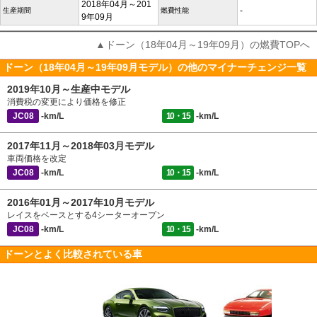
2018年04月～201
-
生産期間
燃費性能
9年09月
▲ドーン（18年04月～19年09月）の燃費TOPへ
ドーン（18年04月～19年09月モデル）の他のマイナーチェンジ一覧
2019年10月～生産中モデル
消費税の変更により価格を修正
JC08
-km/L
10・15
-km/L
2017年11月～2018年03月モデル
車両価格を改定
JC08
-km/L
10・15
-km/L
2016年01月～2017年10月モデル
レイスをベースとする4シーターオープン
JC08
-km/L
10・15
-km/L
ドーンとよく比較されている車