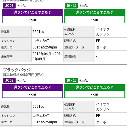
新車時価格
4460
万円(税込)
JC08
-km/L
10・15
-km/L
満タンでどこまで走る？
満タンでどこまで走る？
-km
-km
ハイオク
使用燃料
6591cc
排気量
エンジン
ガソリン
コラム8AT
FR
ミッション
駆動方式
601ps/5250rpm
ターボ
最大出力
過給器（ターボ）
2018年04月～201
-
生産期間
燃費性能
9年09月
ブラックバッジ
新車時価格
4460
万円(税込)
JC08
-km/L
10・15
-km/L
満タンでどこまで走る？
満タンでどこまで走る？
-km
-km
ハイオク
使用燃料
6591cc
排気量
エンジン
ガソリン
コラム8AT
FR
ミッション
駆動方式
601ps/5250rpm
ターボ
最大出力
過給器（ターボ）