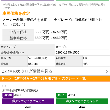
※燃費は定められた試験条件の下での数値のため、走行条件等により実際の燃料消費率は異な
ります。
車両価格を改定
メーカー希望小売価格を見直し、全グレードに新価格が適用され
た。（2018.4）
中古車価格
3680
万円～
4750
万円
3890
万円～
4460
万円
新車時価格
オープン
ボディタイプ
5295x1945x1500
全長x全幅x全高(mm)
570～601馬力
FR
最高出力
駆動方式
6591cc
4名
排気量
乗車定員
この車のカタログ情報を見る
ドーン（18年04月～19年09月モデル）のグレード一覧
6.6
新車時価格
3890
万円(税込)
JC08
-km/L
10・15
-km/L
満タンでどこまで走る？
満タンでどこまで走る？
-km
-km