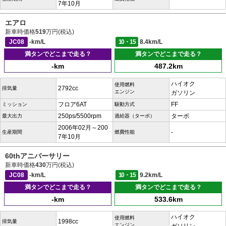
7年10月
エアロ
新車時価格
519
万円(税込)
JC08
-km/L
10・15
8.4km/L
満タンでどこまで走る？
満タンでどこまで走る？
-km
487.2km
ハイオク
使用燃料
2792cc
排気量
エンジン
ガソリン
フロア6AT
FF
ミッション
駆動方式
250ps/5500rpm
ターボ
最大出力
過給器（ターボ）
2006年02月～200
-
生産期間
燃費性能
7年10月
60thアニバーサリー
新車時価格
430
万円(税込)
JC08
-km/L
10・15
9.2km/L
満タンでどこまで走る？
満タンでどこまで走る？
-km
533.6km
ハイオク
使用燃料
1998cc
排気量
エンジン