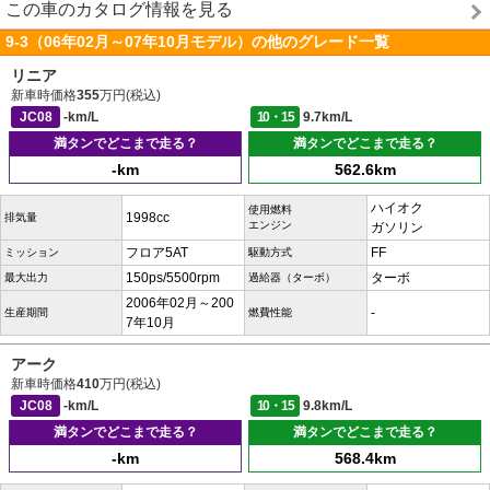
この車のカタログ情報を見る
9-3（06年02月～07年10月モデル）の他のグレード一覧
リニア
新車時価格
355
万円(税込)
JC08
-km/L
10・15
9.7km/L
満タンでどこまで走る？
満タンでどこまで走る？
-km
562.6km
ハイオク
使用燃料
1998cc
排気量
エンジン
ガソリン
フロア5AT
FF
ミッション
駆動方式
150ps/5500rpm
ターボ
最大出力
過給器（ターボ）
2006年02月～200
-
生産期間
燃費性能
7年10月
アーク
新車時価格
410
万円(税込)
JC08
-km/L
10・15
9.8km/L
満タンでどこまで走る？
満タンでどこまで走る？
-km
568.4km