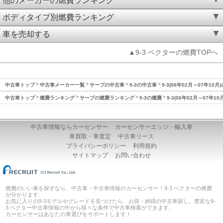
他のメーカーの燃費ランキング
ボディタイプ別燃費ランキング
車を売却する
▲9-3 ベクターの燃費TOPへ
中古車トップ
中古車メーカー一覧
サーブの中古車
9-3の中古車
9-3(06年02月～07年10月
中古車トップ
燃費ランキング
サーブの燃費ランキング
9-3の燃費
9-3(06年02月～07年1
中古車情報ならカーセンサー
カーセンサーエッジ・輸入車
車買取・車査定
中古車リース
プライバシーポリシー
利用規約
サイトマップ
お問い合わせ
燃費のいい車を探すなら、中古車・中古車情報のカーセンサー！9-3 ベクターの燃費
が分かります。
お気に入りの9-3モデルやグレードを見つけたら、お得・納得の中古車探し。豊富な9-
3 ベクター中古車情報の中から様々な条件で中古車検索ができます。
カーセンサーはあなたの車選びをサポートします！