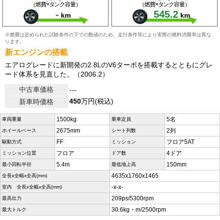
（燃費×タンク容量）
（燃費×タンク容量）
-
545.2
km
km
※燃費は定められた試験条件の下での数値のため、走行条件等により実際の燃料消費率は異な
ります。
新エンジンの搭載
エアログレードに新開発の2.8LのV6ターボを搭載するとともにグレ
ード体系を見直した。（2006.2）
中古車価格
---
450
万円(税込)
新車時価格
1500kg
5名
車両重量
乗車定員
2675mm
2列
ホイールベース
シート列数
FF
フロア5AT
駆動方式
ミッション
フロア
4ドア
ミッション位置
ドア数
5.4m
150mm
最小回転半径
最低地上高
4635x1760x1465
全長x全幅x全高(mm)
-x-x-
室内 全長x全幅x全高(mm)
209ps/5300rpm
最高出力
30.6kg・m/2500rpm
最大トルク