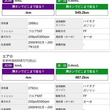
JC08
-km/L
10・15
9.4km/L
満タンでどこまで走る？
満タンでどこまで走る？
-km
545.2km
ハイオク
使用燃料
1998cc
排気量
エンジン
ガソリン
フロア5AT
FF
ミッション
駆動方式
209ps/5300rpm
ターボ
最大出力
過給器（ターボ）
2006年02月～200
-
生産期間
燃費性能
7年10月
エアロ
新車時価格
519
万円(税込)
JC08
-km/L
10・15
8.4km/L
満タンでどこまで走る？
満タンでどこまで走る？
-km
487.2km
ハイオク
使用燃料
2792cc
排気量
エンジン
ガソリン
フロア6AT
FF
ミッション
駆動方式
250ps/5500rpm
ターボ
最大出力
過給器（ターボ）
2006年02月～200
-
生産期間
燃費性能