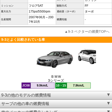
ガソリン
フロア5AT
FF
ミッション
駆動方式
175ps/5500rpm
ターボ
最大出力
過給器（ターボ）
2007年06月～200
-
生産期間
燃費性能
7年10月
▲9-3 ベクターの燃費TOPへ
9-3とよく比較されている車
ＢＭＷ
3シリーズ
JC08
9.9km/L
10・15
7.9km/L
9-3の他のモデルの燃費情報
サーブの他の車の燃費情報