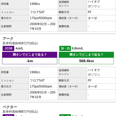
ハイオク
使用燃料
1998cc
排気量
エンジン
ガソリン
フロア5AT
FF
ミッション
駆動方式
175ps/5500rpm
ターボ
最大出力
過給器（ターボ）
2006年02月～200
-
生産期間
燃費性能
7年10月
アーク
新車時価格
410
万円(税込)
JC08
-km/L
10・15
9.8km/L
満タンでどこまで走る？
満タンでどこまで走る？
-km
568.4km
ハイオク
使用燃料
1998cc
排気量
エンジン
ガソリン
フロア5AT
FF
ミッション
駆動方式
175ps/5500rpm
ターボ
最大出力
過給器（ターボ）
2006年02月～200
-
生産期間
燃費性能
7年10月
ベクター
新車時価格
450
万円(税込)