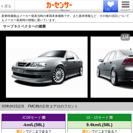
戻る
お気に入り
メニュー
新車時価格はメーカー発表当時の車両本体価格です。また基本情報など、その他の項目について
もメーカー発表時の情報に基いています。
サーブ 9-3 ベクターの燃費
1/4
03年(H15)2月、FMC時の2.0t エアロのフロント
JC08モード
10・15モード
-km/L(58L)
9.4km/L(58L)
満タン
でどこまで走る？
満タン
でどこまで走る？