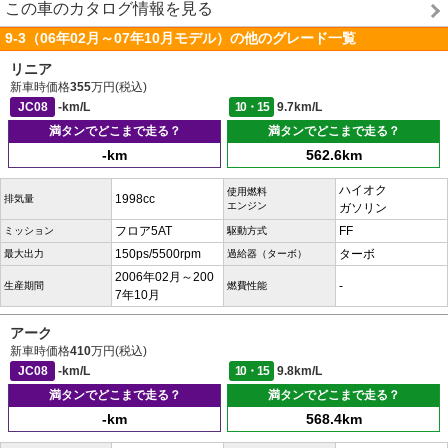
この車のカタログ情報を見る
9-3（06年02月～07年10月モデル）の他のグレード一覧
リニア
新車時価格
355
万円(税込)
JC08
-km/L
10・15
9.7km/L
満タンでどこまで走る？
満タンでどこまで走る？
-km
562.6km
ハイオク
使用燃料
1998cc
排気量
エンジン
ガソリン
フロア5AT
FF
ミッション
駆動方式
150ps/5500rpm
ターボ
最大出力
過給器（ターボ）
2006年02月～200
-
生産期間
燃費性能
7年10月
アーク
新車時価格
410
万円(税込)
JC08
-km/L
10・15
9.8km/L
満タンでどこまで走る？
満タンでどこまで走る？
-km
568.4km