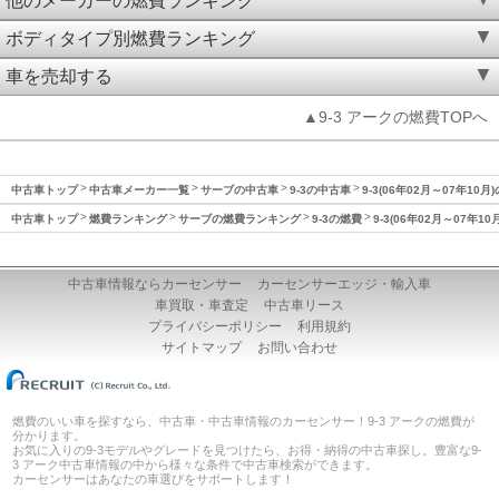
他のメーカーの燃費ランキング
ボディタイプ別燃費ランキング
車を売却する
▲9-3 アークの燃費TOPへ
中古車トップ
中古車メーカー一覧
サーブの中古車
9-3の中古車
9-3(06年02月～07年10月
中古車トップ
燃費ランキング
サーブの燃費ランキング
9-3の燃費
9-3(06年02月～07年1
中古車情報ならカーセンサー
カーセンサーエッジ・輸入車
車買取・車査定
中古車リース
プライバシーポリシー
利用規約
サイトマップ
お問い合わせ
燃費のいい車を探すなら、中古車・中古車情報のカーセンサー！9-3 アークの燃費が
分かります。
お気に入りの9-3モデルやグレードを見つけたら、お得・納得の中古車探し。豊富な9-
3 アーク中古車情報の中から様々な条件で中古車検索ができます。
カーセンサーはあなたの車選びをサポートします！