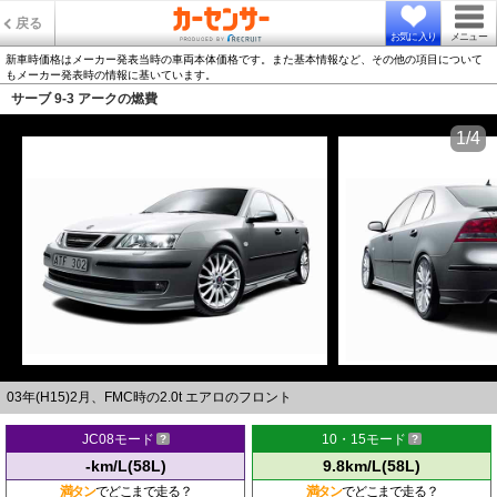
戻る
お気に入り
メニュー
新車時価格はメーカー発表当時の車両本体価格です。また基本情報など、その他の項目について
もメーカー発表時の情報に基いています。
サーブ 9-3 アークの燃費
1/4
03年(H15)2月、FMC時の2.0t エアロのフロント
JC08モード
10・15モード
-km/L(58L)
9.8km/L(58L)
満タン
でどこまで走る？
満タン
でどこまで走る？