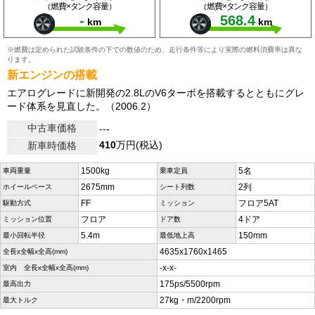
（燃費×タンク容量）
（燃費×タンク容量）
-
568.4
km
km
※燃費は定められた試験条件の下での数値のため、走行条件等により実際の燃料消費率は異な
ります。
新エンジンの搭載
エアログレードに新開発の2.8LのV6ターボを搭載するとともにグレ
ード体系を見直した。（2006.2）
中古車価格
---
410
万円(税込)
新車時価格
1500kg
5名
車両重量
乗車定員
2675mm
2列
ホイールベース
シート列数
FF
フロア5AT
駆動方式
ミッション
フロア
4ドア
ミッション位置
ドア数
5.4m
150mm
最小回転半径
最低地上高
4635x1760x1465
全長x全幅x全高(mm)
-x-x-
室内 全長x全幅x全高(mm)
175ps/5500rpm
最高出力
27kg・m/2200rpm
最大トルク