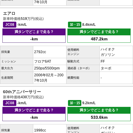
7年10月
エアロ
新車時価格
519
万円(税込)
JC08
-km/L
10・15
8.4km/L
満タンでどこまで走る？
満タンでどこまで走る？
-km
487.2km
ハイオク
使用燃料
2792cc
排気量
エンジン
ガソリン
フロア6AT
FF
ミッション
駆動方式
250ps/5500rpm
ターボ
最大出力
過給器（ターボ）
2006年02月～200
-
生産期間
燃費性能
7年10月
60thアニバーサリー
新車時価格
430
万円(税込)
JC08
-km/L
10・15
9.2km/L
満タンでどこまで走る？
満タンでどこまで走る？
-km
533.6km
ハイオク
使用燃料
1998cc
排気量
エンジン