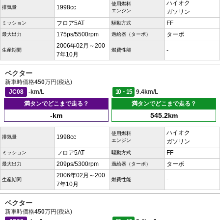
ハイオク
使用燃料
1998cc
排気量
エンジン
ガソリン
フロア5AT
FF
ミッション
駆動方式
175ps/5500rpm
ターボ
最大出力
過給器（ターボ）
2006年02月～200
-
生産期間
燃費性能
7年10月
ベクター
新車時価格
450
万円(税込)
JC08
-km/L
10・15
9.4km/L
満タンでどこまで走る？
満タンでどこまで走る？
-km
545.2km
ハイオク
使用燃料
1998cc
排気量
エンジン
ガソリン
フロア5AT
FF
ミッション
駆動方式
209ps/5300rpm
ターボ
最大出力
過給器（ターボ）
2006年02月～200
-
生産期間
燃費性能
7年10月
ベクター
新車時価格
450
万円(税込)