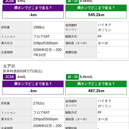
JC08
-km/L
10・15
9.4km/L
満タンでどこまで走る？
満タンでどこまで走る？
-km
545.2km
ハイオク
使用燃料
1998cc
排気量
エンジン
ガソリン
フロア5AT
FF
ミッション
駆動方式
209ps/5300rpm
ターボ
最大出力
過給器（ターボ）
2006年02月～200
-
生産期間
燃費性能
7年10月
エアロ
新車時価格
519
万円(税込)
JC08
-km/L
10・15
8.4km/L
満タンでどこまで走る？
満タンでどこまで走る？
-km
487.2km
ハイオク
使用燃料
2792cc
排気量
エンジン
ガソリン
フロア6AT
FF
ミッション
駆動方式
250ps/5500rpm
ターボ
最大出力
過給器（ターボ）
2006年02月～200
-
生産期間
燃費性能