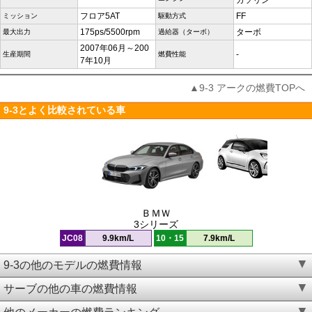
ガソリン
フロア5AT
FF
ミッション
駆動方式
175ps/5500rpm
ターボ
最大出力
過給器（ターボ）
2007年06月～200
-
生産期間
燃費性能
7年10月
▲9-3 アークの燃費TOPへ
9-3とよく比較されている車
ＢＭＷ
3シリーズ
JC08
9.9km/L
10・15
7.9km/L
9-3の他のモデルの燃費情報
サーブの他の車の燃費情報