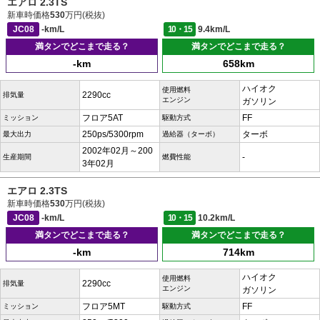
エアロ 2.3TS
新車時価格
530
万円(税抜)
JC08
-km/L
10・15
9.4km/L
満タンでどこまで走る？
満タンでどこまで走る？
-km
658km
ハイオク
使用燃料
2290cc
排気量
エンジン
ガソリン
フロア5AT
FF
ミッション
駆動方式
250ps/5300rpm
ターボ
最大出力
過給器（ターボ）
2002年02月～200
-
生産期間
燃費性能
3年02月
エアロ 2.3TS
新車時価格
530
万円(税抜)
JC08
-km/L
10・15
10.2km/L
満タンでどこまで走る？
満タンでどこまで走る？
-km
714km
ハイオク
使用燃料
2290cc
排気量
エンジン
ガソリン
フロア5MT
FF
ミッション
駆動方式