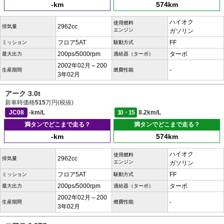
-km
574km
ハイオク
使用燃料
2962cc
排気量
エンジン
ガソリン
フロア5AT
FF
ミッション
駆動方式
200ps/5000rpm
ターボ
最大出力
過給器（ターボ）
2002年02月～200
-
生産期間
燃費性能
3年02月
アーク 3.0t
新車時価格
515
万円(税抜)
JC08
-km/L
10・15
8.2km/L
満タンでどこまで走る？
満タンでどこまで走る？
-km
574km
ハイオク
使用燃料
2962cc
排気量
エンジン
ガソリン
フロア5AT
FF
ミッション
駆動方式
200ps/5000rpm
ターボ
最大出力
過給器（ターボ）
2002年02月～200
-
生産期間
燃費性能
3年02月