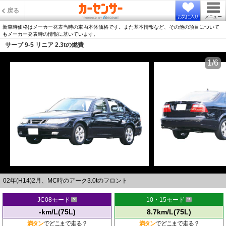
戻る
お気に入り
メニュー
新車時価格はメーカー発表当時の車両本体価格です。また基本情報など、その他の項目について
もメーカー発表時の情報に基いています。
サーブ 9-5 リニア 2.3tの燃費
1/6
02年(H14)2月、MC時のアーク3.0tのフロント
JC08モード
10・15モード
-km/L(75L)
8.7km/L(75L)
満タン
でどこまで走る？
満タン
でどこまで走る？