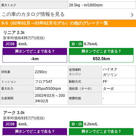
28.5kg・m/1800rpm
最大トルク
この車のカタログ情報を見る
9-5（02年02月～03年02月モデル）の他のグレード一覧
リニア 2.3t
新車時価格
435
万円(税抜)
JC08
-km/L
10・15
8.7km/L
満タンでどこまで走る？
満タンでどこまで走る？
-km
652.5km
ハイオク
使用燃料
2290cc
排気量
エンジン
ガソリン
フロア5AT
FF
ミッション
駆動方式
185ps/5500rpm
ターボ
最大出力
過給器（ターボ）
2002年02月～200
-
生産期間
燃費性能
3年02月
アーク 3.0t
新車時価格
515
万円(税抜)
JC08
-km/L
10・15
8.2km/L
満タンでどこまで走る？
満タンでどこまで走る？