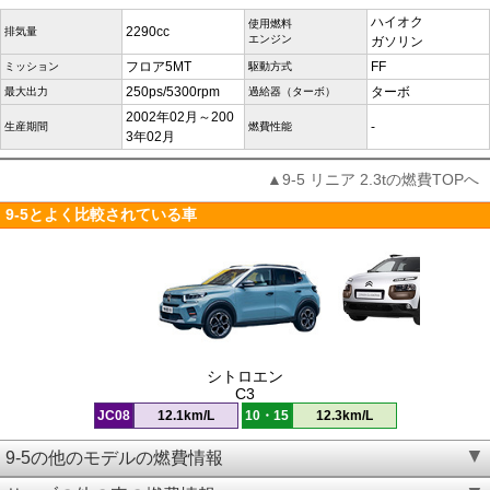
ハイオク
使用燃料
2290cc
排気量
エンジン
ガソリン
フロア5MT
FF
ミッション
駆動方式
250ps/5300rpm
ターボ
最大出力
過給器（ターボ）
2002年02月～200
-
生産期間
燃費性能
3年02月
▲9-5 リニア 2.3tの燃費TOPへ
9-5とよく比較されている車
シトロエン
C3
JC08
12.1km/L
10・15
12.3km/L
9-5の他のモデルの燃費情報