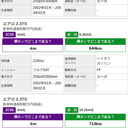
250ps/5300rpm
ターボ
最大出力
過給器（ターボ）
2002年02月～200
-
生産期間
燃費性能
3年02月
エアロ 2.3TS
新車時価格
530
万円(税抜)
JC08
-km/L
10・15
9.2km/L
満タンでどこまで走る？
満タンでどこまで走る？
-km
644km
ハイオク
使用燃料
2290cc
排気量
エンジン
ガソリン
フロア5AT
FF
ミッション
駆動方式
250ps/5300rpm
ターボ
最大出力
過給器（ターボ）
2002年02月～200
-
生産期間
燃費性能
3年02月
エアロ 2.3TS
新車時価格
530
万円(税抜)
JC08
-km/L
10・15
10.2km/L
満タンでどこまで走る？
満タンでどこまで走る？
-km
714km