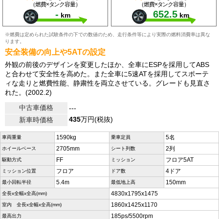
（燃費×タンク容量）
（燃費×タンク容量）
-
652.5
km
km
※燃費は定められた試験条件の下での数値のため、走行条件等により実際の燃料消費率は異な
ります。
安全装備の向上や5ATの設定
外観の前後のデザインを変更したほか、全車にESPを採用してABS
と合わせて安全性を高めた。また全車に5速ATを採用してスポーテ
ィな走りと燃費性能、静粛性を両立させている。グレードも見直さ
れた。(2002.2)
中古車価格
---
435
万円(税抜)
新車時価格
1590kg
5名
車両重量
乗車定員
2705mm
2列
ホイールベース
シート列数
FF
フロア5AT
駆動方式
ミッション
フロア
4ドア
ミッション位置
ドア数
5.4m
150mm
最小回転半径
最低地上高
4830x1795x1475
全長x全幅x全高(mm)
1860x1425x1170
室内 全長x全幅x全高(mm)
185ps/5500rpm
最高出力