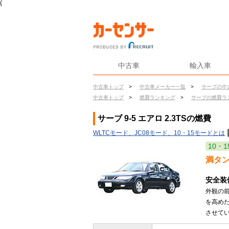
{
中古車
輸入車
中古車トップ
>
中古車メーカー一覧
>
サーブの中
中古車トップ
>
燃費ランキング
>
サーブの燃費ラ
サーブ 9-5 エアロ 2.3TSの燃費
WLTCモード、JC08モード、10・15モードとは
10・1
満タ
安全装
外観の前
を高め
させてい