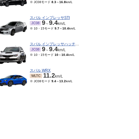
※ JC08モード
8.3
～
16.8
km/L
スバル インプレッサSTI
9
9.4
JC08
～
km/L
※ 10・15モード
9.7
～
10.4
km/L
スバル インプレッサハッチバックSTI
9
9.4
JC08
～
km/L
※ 10・15モード
10
～
10.4
km/L
スバル WRX
11.2
WLTC
km/L
※ JC08モード
9.4
～
13.2
km/L