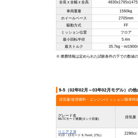
全長 x 全幅 x 全高
4830x1795x147
車両重量
1560kg
ホイールベース
2705mm
駆動方式
FF
ミッション位置
フロア
最小回転半径
5.4m
最大トルク
35.7kg・m/1900
※ 燃費情報は定められた試験条件の下での数値
9-5（02年02月～03年02月モデル）の
排気量/使用燃料・エンジン/ミッション/新車時
グレード名
排気量
WLTCモード燃費(タンク容量)
リニア 2.3t
2290cc
※10・15モード 8.7km/L (75L)