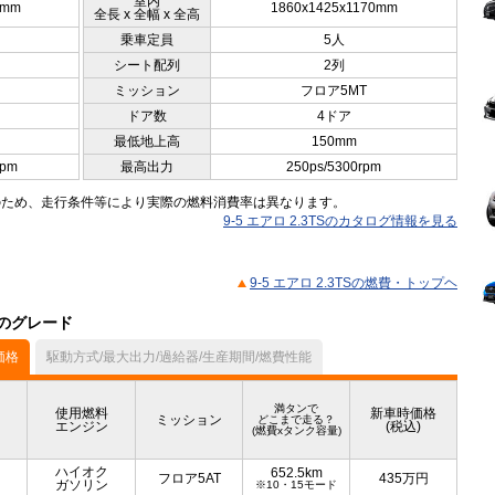
室内
5mm
1860x1425x1170mm
全長 x 全幅 x 全高
乗車定員
5人
シート配列
2列
ミッション
フロア5MT
ドア数
4ドア
最低地上高
150mm
rpm
最高出力
250ps/5300rpm
のため、走行条件等により実際の燃料消費率は異なります。
9-5 エアロ 2.3TSのカタログ情報を見る
9-5 エアロ 2.3TSの燃費・トップヘ
他のグレード
価格
駆動方式/最大出力/過給器/生産期間/燃費性能
満タンで
使用燃料
新車時価格
ミッション
どこまで走る？
エンジン
(税込)
(燃費xタンク容量)
ハイオク
652.5km
フロア5AT
435
万円
ガソリン
※10・15モード