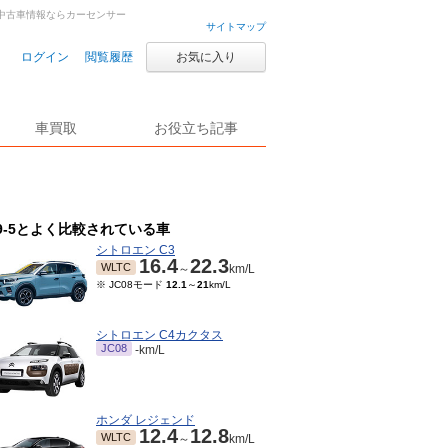
車・中古車情報ならカーセンサー
サイトマップ
ログイン
閲覧履歴
お気に入り
車買取
お役立ち記事
9-5とよく比較されている車
シトロエン C3
16.4
22.3
WLTC
～
km/L
※ JC08モード
12.1
～
21
km/L
シトロエン C4カクタス
JC08
-km/L
ホンダ レジェンド
12.4
12.8
WLTC
～
km/L