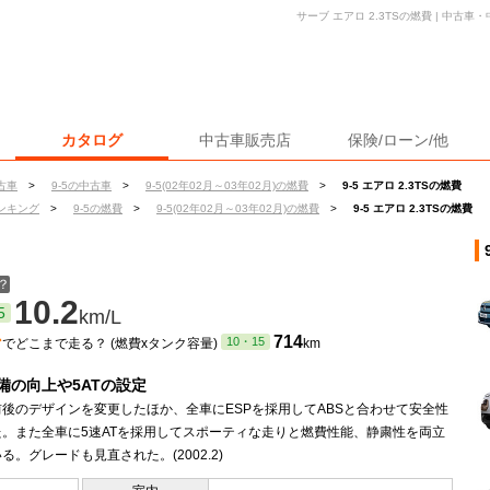
サーブ エアロ 2.3TSの燃費 | 中古
カタログ
中古車販売店
保険/ローン/他
古車
>
9-5の中古車
>
9-5(02年02月～03年02月)の燃費
>
9-5 エアロ 2.3TSの燃費
ンキング
>
9-5の燃費
>
9-5(02年02月～03年02月)の燃費
>
9-5 エアロ 2.3TSの燃費
？
10.2
5
km/L
ン
714
10・15
でどこまで走る？ (燃費xタンク容量)
km
備の向上や5ATの設定
後のデザインを変更したほか、全車にESPを採用してABSと合わせて安全性
た。また全車に5速ATを採用してスポーティな走りと燃費性能、静粛性を両立
る。グレードも見直された。(2002.2)