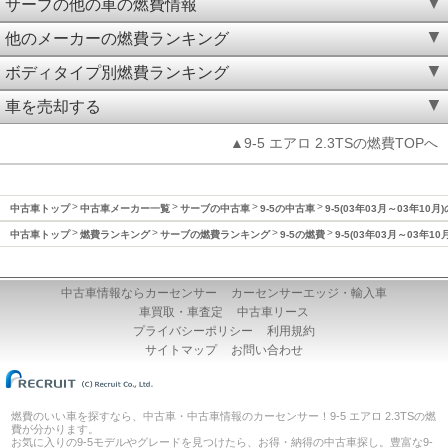
サーブの他の車の燃費情報
他のメーカーの燃費ランキング
ボディタイプ別燃費ランキング
車を売却する
▲9-5 エアロ 2.3TSの燃費TOPへ
中古車トップ
中古車メーカー一覧
サーブの中古車
9-5の中古車
9-5(03年03月～03年10月
中古車トップ
燃費ランキング
サーブの燃費ランキング
9-5の燃費
9-5(03年03月～03年1
中古車情報ならカーセンサー
カーセンサーエッジ・輸入車
車買取・車査定
中古車リース
プライバシーポリシー
利用規約
サイトマップ
お問い合わせ
燃費のいい車を探すなら、中古車・中古車情報のカーセンサー！9-5 エアロ 2.3TSの燃
費が分かります。
お気に入りの9-5モデルやグレードを見つけたら、お得・納得の中古車探し。豊富な9-