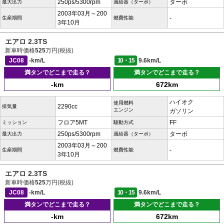
250ps/5300rpm
ターボ
最大出力
過給器（ターボ）
2003年03月～200
-
生産期間
燃費性能
3年10月
エアロ 2.3TS
新車時価格
525
万円(税抜)
JC08
-km/L
10・15
9.6km/L
満タンでどこまで走る？
満タンでどこまで走る？
-km
672km
ハイオク
使用燃料
2290cc
排気量
エンジン
ガソリン
フロア5MT
FF
ミッション
駆動方式
250ps/5300rpm
ターボ
最大出力
過給器（ターボ）
2003年03月～200
-
生産期間
燃費性能
3年10月
エアロ 2.3TS
新車時価格
525
万円(税抜)
JC08
-km/L
10・15
9.6km/L
満タンでどこまで走る？
満タンでどこまで走る？
-km
672km