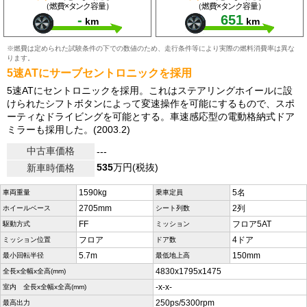
（燃費×タンク容量）
（燃費×タンク容量）
-
651
km
km
※燃費は定められた試験条件の下での数値のため、走行条件等により実際の燃料消費率は異な
ります。
5速ATにサーブセントロニックを採用
5速ATにセントロニックを採用。これはステアリングホイールに設
けられたシフトボタンによって変速操作を可能にするもので、スポ
ーティなドライビングを可能とする。車速感応型の電動格納式ドア
ミラーも採用した。(2003.2)
中古車価格
---
535
万円(税抜)
新車時価格
1590kg
5名
車両重量
乗車定員
2705mm
2列
ホイールベース
シート列数
FF
フロア5AT
駆動方式
ミッション
フロア
4ドア
ミッション位置
ドア数
5.7m
150mm
最小回転半径
最低地上高
4830x1795x1475
全長x全幅x全高(mm)
-x-x-
室内 全長x全幅x全高(mm)
250ps/5300rpm
最高出力