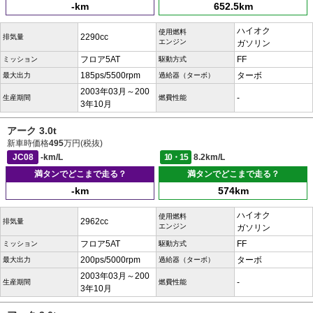
-km
652.5km
ハイオク
使用燃料
2290cc
排気量
エンジン
ガソリン
フロア5AT
FF
ミッション
駆動方式
185ps/5500rpm
ターボ
最大出力
過給器（ターボ）
2003年03月～200
-
生産期間
燃費性能
3年10月
アーク 3.0t
新車時価格
495
万円(税抜)
JC08
-km/L
10・15
8.2km/L
満タンでどこまで走る？
満タンでどこまで走る？
-km
574km
ハイオク
使用燃料
2962cc
排気量
エンジン
ガソリン
フロア5AT
FF
ミッション
駆動方式
200ps/5000rpm
ターボ
最大出力
過給器（ターボ）
2003年03月～200
-
生産期間
燃費性能
3年10月