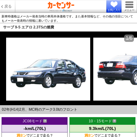
戻る
お気に入り
メニュー
新車時価格はメーカー発表当時の車両本体価格です。また基本情報など、その他の項目について
もメーカー発表時の情報に基いています。
サーブ 9-5 エアロ 2.3TSの燃費
1/6
02年(H14)2月、MC時のアーク3.0tのフロント
JC08モード
10・15モード
-km/L(70L)
9.3km/L(70L)
満タン
でどこまで走る？
満タン
でどこまで走る？