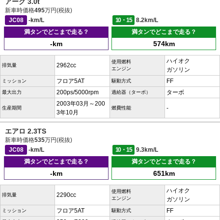
アーク 3.0t
新車時価格
495
万円(税抜)
JC08
-km/L
10・15
8.2km/L
満タンでどこまで走る？
満タンでどこまで走る？
-km
574km
ハイオク
使用燃料
2962cc
排気量
エンジン
ガソリン
フロア5AT
FF
ミッション
駆動方式
200ps/5000rpm
ターボ
最大出力
過給器（ターボ）
2003年03月～200
-
生産期間
燃費性能
3年10月
エアロ 2.3TS
新車時価格
535
万円(税抜)
JC08
-km/L
10・15
9.3km/L
満タンでどこまで走る？
満タンでどこまで走る？
-km
651km
ハイオク
使用燃料
2290cc
排気量
エンジン
ガソリン
フロア5AT
FF
ミッション
駆動方式