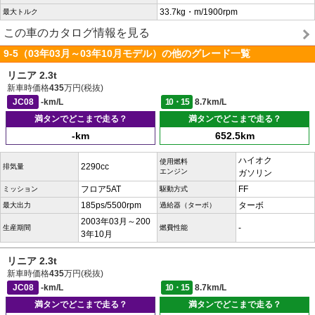
33.7kg・m/1900rpm
最大トルク
この車のカタログ情報を見る
9-5（03年03月～03年10月モデル）の他のグレード一覧
リニア 2.3t
新車時価格
435
万円(税抜)
JC08
-km/L
10・15
8.7km/L
満タンでどこまで走る？
満タンでどこまで走る？
-km
652.5km
ハイオク
使用燃料
2290cc
排気量
エンジン
ガソリン
フロア5AT
FF
ミッション
駆動方式
185ps/5500rpm
ターボ
最大出力
過給器（ターボ）
2003年03月～200
-
生産期間
燃費性能
3年10月
リニア 2.3t
新車時価格
435
万円(税抜)
JC08
-km/L
10・15
8.7km/L
満タンでどこまで走る？
満タンでどこまで走る？