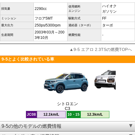
ハイオク
使用燃料
2290cc
排気量
エンジン
ガソリン
フロア5MT
FF
ミッション
駆動方式
250ps/5300rpm
ターボ
最大出力
過給器（ターボ）
2003年03月～200
-
生産期間
燃費性能
3年10月
▲9-5 エアロ 2.3TSの燃費TOPへ
9-5とよく比較されている車
シトロエン
C3
JC08
12.1km/L
10・15
12.3km/L
9-5の他のモデルの燃費情報