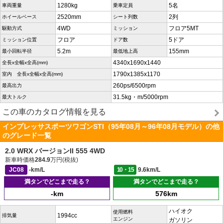
1280kg
5名
車両重量
乗車定員
2520mm
2列
ホイールベース
シート列数
4WD
フロア5MT
駆動方式
ミッション
フロア
5ドア
ミッション位置
ドア数
5.2m
155mm
最小回転半径
最低地上高
4340x1690x1440
全長x全幅x全高(mm)
1790x1385x1170
室内 全長x全幅x全高(mm)
260ps/6500rpm
最高出力
31.5kg・m/5000rpm
最大トルク
この車のカタログ情報を見る
インプレッサスポーツワゴンSTI（95年08月～96年08月モデル）の他
のグレード一覧
2.0 WRX バージョンII 555 4WD
新車時価格
284.9
万円(税抜)
JC08
-km/L
10・15
9.6km/L
満タンでどこまで走る？
満タンでどこまで走る？
-km
576km
ハイオク
使用燃料
1994cc
排気量
エンジン
ガソリン