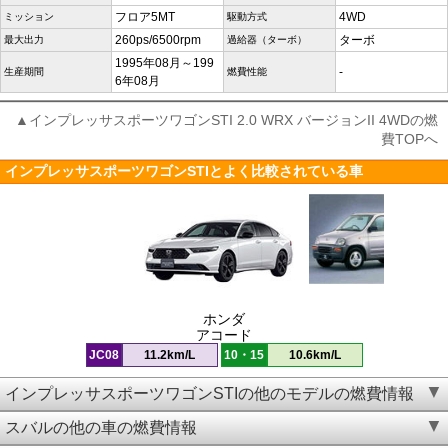
フロア5MT
4WD
ミッション
駆動方式
260ps/6500rpm
ターボ
最大出力
過給器（ターボ）
1995年08月～199
-
生産期間
燃費性能
6年08月
▲インプレッサスポーツワゴンSTI 2.0 WRX バージョンII 4WDの燃
費TOPへ
インプレッサスポーツワゴンSTIとよく比較されている車
ホンダ
アコード
JC08
11.2km/L
10・15
10.6km/L
インプレッサスポーツワゴンSTIの他のモデルの燃費情報
スバルの他の車の燃費情報