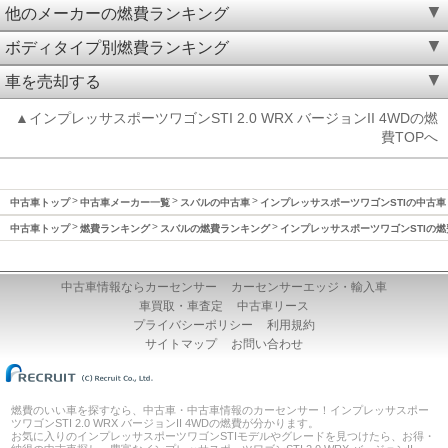
他のメーカーの燃費ランキング
ボディタイプ別燃費ランキング
車を売却する
▲インプレッサスポーツワゴンSTI 2.0 WRX バージョンII 4WDの燃
費TOPへ
中古車トップ
中古車メーカー一覧
スバルの中古車
インプレッサスポーツワゴンSTIの中古車
中古車トップ
燃費ランキング
スバルの燃費ランキング
インプレッサスポーツワゴンSTIの燃
中古車情報ならカーセンサー
カーセンサーエッジ・輸入車
車買取・車査定
中古車リース
プライバシーポリシー
利用規約
サイトマップ
お問い合わせ
燃費のいい車を探すなら、中古車・中古車情報のカーセンサー！インプレッサスポー
ツワゴンSTI 2.0 WRX バージョンII 4WDの燃費が分かります。
お気に入りのインプレッサスポーツワゴンSTIモデルやグレードを見つけたら、お得・