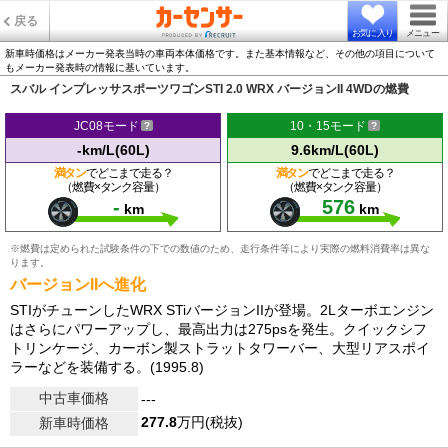
戻る
お気に入り
メニュー
新車時価格はメーカー発表当時の車両本体価格です。また基本情報など、その他の項目について
もメーカー発表時の情報に基いています。
スバル インプレッサスポーツワゴンSTI 2.0 WRX バージョンII 4WDの燃費
JC08モード
10・15モード
-km/L(60L)
9.6km/L(60L)
満タン
でどこまで走る？
満タン
でどこまで走る？
（燃費×タンク容量）
（燃費×タンク容量）
-
576
km
km
※燃費は定められた試験条件の下での数値のため、走行条件等により実際の燃料消費率は異な
ります。
バージョンIIへ進化
STIがチューンしたWRX STiバージョンIIが登場。2Lターボエンジン
はさらにパワーアップし、最高出力は275psを発生。クイックシフ
トリンケージ、カーボン製ストラットタワーバー、大型リアスポイ
ラーなどを装備する。(1995.8)
中古車価格
---
277.8
万円(税抜)
新車時価格