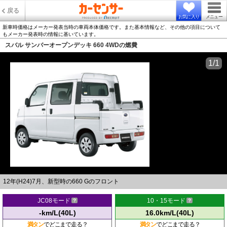
戻る
お気に入り
メニュー
新車時価格はメーカー発表当時の車両本体価格です。また基本情報など、その他の項目について
もメーカー発表時の情報に基いています。
スバル サンバーオープンデッキ 660 4WDの燃費
1/1
12年(H24)7月、新型時の660 Gのフロント
JC08モード
10・15モード
-km/L(40L)
16.0km/L(40L)
満タン
でどこまで走る？
満タン
でどこまで走る？