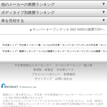
他のメーカーの燃費ランキング
ボディタイプ別燃費ランキング
車を売却する
▲サンバーオープンデッキ 660 4WDの燃費TOPへ
中古車トップ
中古車メーカー一覧
スバルの中古車
サンバーオープンデッキの中古車
サンバ
中古車トップ
燃費ランキング
スバルの燃費ランキング
サンバーオープンデッキの燃費
サン
中古車情報ならカーセンサー
カーセンサーエッジ・輸入車
車買取・車査定
中古車リース
プライバシーポリシー
利用規約
サイトマップ
お問い合わせ
燃費のいい車を探すなら、中古車・中古車情報のカーセンサー！サンバーオープンデ
ッキ 660 4WDの燃費が分かります。
お気に入りのサンバーオープンデッキモデルやグレードを見つけたら、お得・納得の
中古車探し。豊富なサンバーオープンデッキ 660 4WD中古車情報の中から様々な条件
で中古車検索ができます。