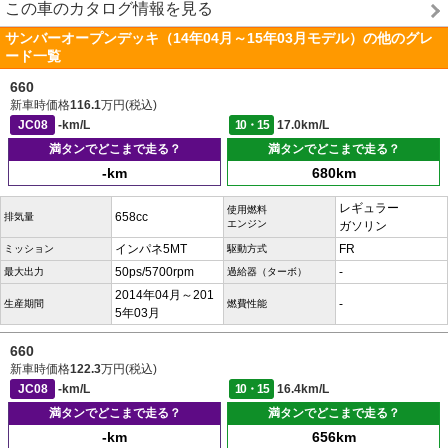
この車のカタログ情報を見る
サンバーオープンデッキ（14年04月～15年03月モデル）の他のグレ
ード一覧
660
新車時価格
116.1
万円(税込)
JC08
-km/L
10・15
17.0km/L
満タンでどこまで走る？
満タンでどこまで走る？
-km
680km
レギュラー
使用燃料
658cc
排気量
エンジン
ガソリン
インパネ5MT
FR
ミッション
駆動方式
50ps/5700rpm
-
最大出力
過給器（ターボ）
2014年04月～201
-
生産期間
燃費性能
5年03月
660
新車時価格
122.3
万円(税込)
JC08
-km/L
10・15
16.4km/L
満タンでどこまで走る？
満タンでどこまで走る？
-km
656km