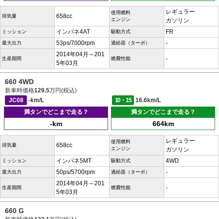
レギュラー
使用燃料
658cc
排気量
エンジン
ガソリン
インパネ4AT
FR
ミッション
駆動方式
53ps/7000rpm
-
最大出力
過給器（ターボ）
2014年04月～201
-
生産期間
燃費性能
5年03月
660 4WD
新車時価格
129.5
万円(税込)
JC08
-km/L
10・15
16.6km/L
満タンでどこまで走る？
満タンでどこまで走る？
-km
664km
レギュラー
使用燃料
658cc
排気量
エンジン
ガソリン
インパネ5MT
4WD
ミッション
駆動方式
50ps/5700rpm
-
最大出力
過給器（ターボ）
2014年04月～201
-
生産期間
燃費性能
5年03月
660 G