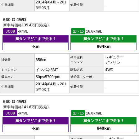
2014年04月～201
-
生産期間
燃費性能
5年03月
660 G 4WD
新車時価格
135.4
万円(税込)
JC08
-km/L
10・15
16.6km/L
満タンでどこまで走る？
満タンでどこまで走る？
-km
664km
レギュラー
使用燃料
658cc
排気量
エンジン
ガソリン
インパネ5MT
4WD
ミッション
駆動方式
50ps/5700rpm
-
最大出力
過給器（ターボ）
2014年04月～201
-
生産期間
燃費性能
5年03月
660 G 4WD
新車時価格
141.6
万円(税込)
JC08
-km/L
10・15
16.0km/L
満タンでどこまで走る？
満タンでどこまで走る？
-km
640km