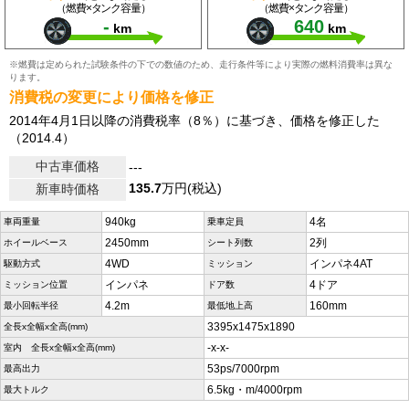
（燃費×タンク容量）
（燃費×タンク容量）
-
640
km
km
※燃費は定められた試験条件の下での数値のため、走行条件等により実際の燃料消費率は異な
ります。
消費税の変更により価格を修正
2014年4月1日以降の消費税率（8％）に基づき、価格を修正した
（2014.4）
中古車価格
---
135.7
万円(税込)
新車時価格
940kg
4名
車両重量
乗車定員
2450mm
2列
ホイールベース
シート列数
4WD
インパネ4AT
駆動方式
ミッション
インパネ
4ドア
ミッション位置
ドア数
4.2m
160mm
最小回転半径
最低地上高
3395x1475x1890
全長x全幅x全高(mm)
-x-x-
室内 全長x全幅x全高(mm)
53ps/7000rpm
最高出力
6.5kg・m/4000rpm
最大トルク