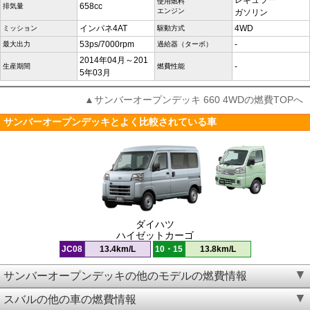
レギュラー
使用燃料
658cc
排気量
エンジン
ガソリン
インパネ4AT
4WD
ミッション
駆動方式
53ps/7000rpm
-
最大出力
過給器（ターボ）
2014年04月～201
-
生産期間
燃費性能
5年03月
▲サンバーオープンデッキ 660 4WDの燃費TOPへ
サンバーオープンデッキとよく比較されている車
ダイハツ
ハイゼットカーゴ
JC08
13.4km/L
10・15
13.8km/L
サンバーオープンデッキの他のモデルの燃費情報
スバルの他の車の燃費情報