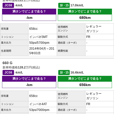
新車時価格
122.1
万円(税込)
JC08
-km/L
10・15
17.0km/L
満タンでどこまで走る？
満タンでどこまで走る？
-km
680km
レギュラー
使用燃料
658cc
排気量
エンジン
ガソリン
インパネ5MT
FR
ミッション
駆動方式
50ps/5700rpm
-
最大出力
過給器（ターボ）
2014年04月～201
-
生産期間
燃費性能
5年03月
660 G
新車時価格
128.2
万円(税込)
JC08
-km/L
10・15
16.4km/L
満タンでどこまで走る？
満タンでどこまで走る？
-km
656km
レギュラー
使用燃料
658cc
排気量
エンジン
ガソリン
インパネ4AT
FR
ミッション
駆動方式
53ps/7000rpm
-
最大出力
過給器（ターボ）