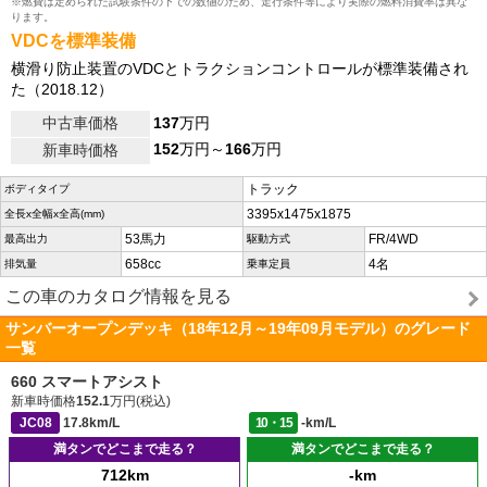
※燃費は定められた試験条件の下での数値のため、走行条件等により実際の燃料消費率は異な
ります。
VDCを標準装備
横滑り防止装置のVDCとトラクションコントロールが標準装備され
た（2018.12）
中古車価格
137
万円
152
万円～
166
万円
新車時価格
トラック
ボディタイプ
3395x1475x1875
全長x全幅x全高(mm)
53馬力
FR/4WD
最高出力
駆動方式
658cc
4名
排気量
乗車定員
この車のカタログ情報を見る
サンバーオープンデッキ（18年12月～19年09月モデル）のグレード
一覧
660 スマートアシスト
新車時価格
152.1
万円(税込)
JC08
17.8km/L
10・15
-km/L
満タンでどこまで走る？
満タンでどこまで走る？
712km
-km