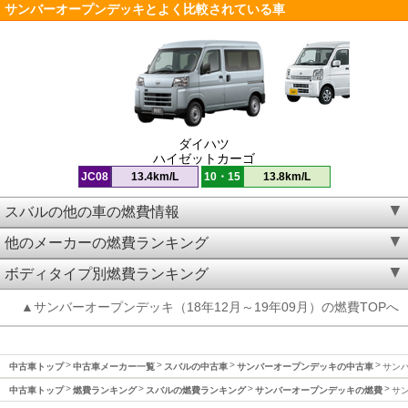
サンバーオープンデッキとよく比較されている車
ダイハツ
ハイゼットカーゴ
JC08
13.4km/L
10・15
13.8km/L
スバルの他の車の燃費情報
他のメーカーの燃費ランキング
ボディタイプ別燃費ランキング
▲サンバーオープンデッキ（18年12月～19年09月）の燃費TOPへ
中古車トップ
中古車メーカー一覧
スバルの中古車
サンバーオープンデッキの中古車
サンバ
中古車トップ
燃費ランキング
スバルの燃費ランキング
サンバーオープンデッキの燃費
サン