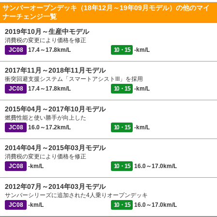
サンバーオープンデッキ（18年12月～19年09月モデル）の他のマイ
ナーチェンジ一覧
2019年10月～生産中モデル
消費税の変更により価格を修正
JC08
17.4～17.8km/L
10・15
-km/L
2017年11月～2018年11月モデル
衝突回避支援システム「スマートアシストIII」を採用
JC08
17.4～17.8km/L
10・15
-km/L
2015年04月～2017年10月モデル
燃費性能と使い勝手が向上した
JC08
16.0～17.2km/L
10・15
-km/L
2014年04月～2015年03月モデル
消費税の変更により価格を修正
JC08
-km/L
10・15
16.0～17.0km/L
2012年07月～2014年03月モデル
サンバーシリーズに追加された4人乗りオープンデッキ
JC08
-km/L
10・15
16.0～17.0km/L