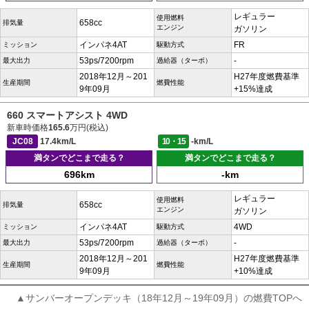
レギュラー
使用燃料
658cc
排気量
エンジン
ガソリン
インパネ4AT
FR
ミッション
駆動方式
53ps/7200rpm
-
最大出力
過給器（ターボ）
2018年12月～201
H27年度燃費基準
生産期間
燃費性能
9年09月
+15%達成
660 スマートアシスト 4WD
新車時価格
165.6
万円(税込)
JC08
17.4km/L
10・15
-km/L
満タンでどこまで走る？
満タンでどこまで走る？
696km
-km
レギュラー
使用燃料
658cc
排気量
エンジン
ガソリン
インパネ4AT
4WD
ミッション
駆動方式
53ps/7200rpm
-
最大出力
過給器（ターボ）
2018年12月～201
H27年度燃費基準
生産期間
燃費性能
9年09月
+10%達成
▲サンバーオープンデッキ（18年12月～19年09月）の燃費TOPへ