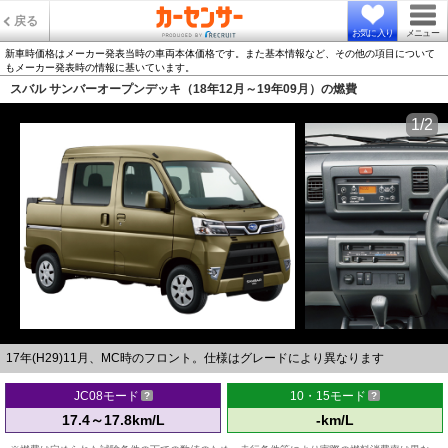
戻る
お気に入り
メニュー
新車時価格はメーカー発表当時の車両本体価格です。また基本情報など、その他の項目について
もメーカー発表時の情報に基いています。
スバル サンバーオープンデッキ（18年12月～19年09月）の燃費
1/2
17年(H29)11月、MC時のフロント。仕様はグレードにより異なります
JC08モード
10・15モード
17.4～17.8km/L
-km/L