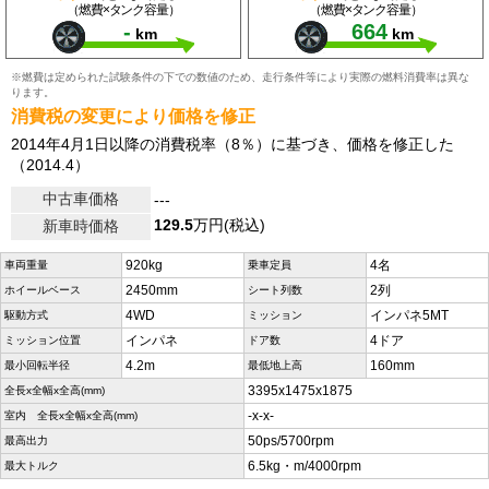
（燃費×タンク容量）
（燃費×タンク容量）
-
664
km
km
※燃費は定められた試験条件の下での数値のため、走行条件等により実際の燃料消費率は異な
ります。
消費税の変更により価格を修正
2014年4月1日以降の消費税率（8％）に基づき、価格を修正した
（2014.4）
中古車価格
---
129.5
万円(税込)
新車時価格
920kg
4名
車両重量
乗車定員
2450mm
2列
ホイールベース
シート列数
4WD
インパネ5MT
駆動方式
ミッション
インパネ
4ドア
ミッション位置
ドア数
4.2m
160mm
最小回転半径
最低地上高
3395x1475x1875
全長x全幅x全高(mm)
-x-x-
室内 全長x全幅x全高(mm)
50ps/5700rpm
最高出力
6.5kg・m/4000rpm
最大トルク