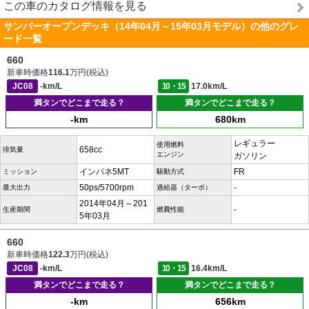
この車のカタログ情報を見る
サンバーオープンデッキ（14年04月～15年03月モデル）の他のグレ
ード一覧
660
新車時価格
116.1
万円(税込)
JC08
-km/L
10・15
17.0km/L
満タンでどこまで走る？
満タンでどこまで走る？
-km
680km
レギュラー
使用燃料
658cc
排気量
エンジン
ガソリン
インパネ5MT
FR
ミッション
駆動方式
50ps/5700rpm
-
最大出力
過給器（ターボ）
2014年04月～201
-
生産期間
燃費性能
5年03月
660
新車時価格
122.3
万円(税込)
JC08
-km/L
10・15
16.4km/L
満タンでどこまで走る？
満タンでどこまで走る？
-km
656km