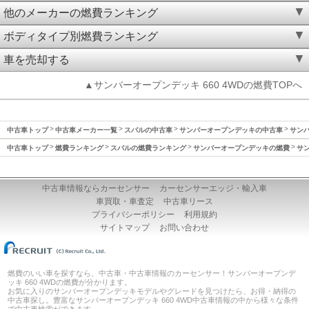
他のメーカーの燃費ランキング
ボディタイプ別燃費ランキング
車を売却する
▲サンバーオープンデッキ 660 4WDの燃費TOPへ
中古車トップ
中古車メーカー一覧
スバルの中古車
サンバーオープンデッキの中古車
サンバ
中古車トップ
燃費ランキング
スバルの燃費ランキング
サンバーオープンデッキの燃費
サン
中古車情報ならカーセンサー
カーセンサーエッジ・輸入車
車買取・車査定
中古車リース
プライバシーポリシー
利用規約
サイトマップ
お問い合わせ
燃費のいい車を探すなら、中古車・中古車情報のカーセンサー！サンバーオープンデ
ッキ 660 4WDの燃費が分かります。
お気に入りのサンバーオープンデッキモデルやグレードを見つけたら、お得・納得の
中古車探し。豊富なサンバーオープンデッキ 660 4WD中古車情報の中から様々な条件
で中古車検索ができます。