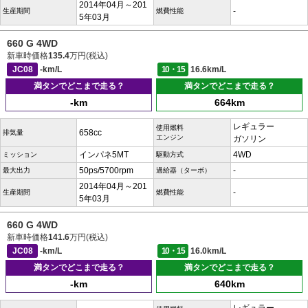
2014年04月～201
-
生産期間
燃費性能
5年03月
660 G 4WD
新車時価格
135.4
万円(税込)
JC08
-km/L
10・15
16.6km/L
満タンでどこまで走る？
満タンでどこまで走る？
-km
664km
レギュラー
使用燃料
658cc
排気量
エンジン
ガソリン
インパネ5MT
4WD
ミッション
駆動方式
50ps/5700rpm
-
最大出力
過給器（ターボ）
2014年04月～201
-
生産期間
燃費性能
5年03月
660 G 4WD
新車時価格
141.6
万円(税込)
JC08
-km/L
10・15
16.0km/L
満タンでどこまで走る？
満タンでどこまで走る？
-km
640km