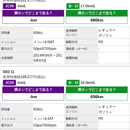
新車時価格
122.1
万円(税込)
JC08
-km/L
10・15
17.0km/L
満タンでどこまで走る？
満タンでどこまで走る？
-km
680km
レギュラー
使用燃料
658cc
排気量
エンジン
ガソリン
インパネ5MT
FR
ミッション
駆動方式
50ps/5700rpm
-
最大出力
過給器（ターボ）
2014年04月～201
-
生産期間
燃費性能
5年03月
660 G
新車時価格
128.2
万円(税込)
JC08
-km/L
10・15
16.4km/L
満タンでどこまで走る？
満タンでどこまで走る？
-km
656km
レギュラー
使用燃料
658cc
排気量
エンジン
ガソリン
インパネ4AT
FR
ミッション
駆動方式
53ps/7000rpm
-
最大出力
過給器（ターボ）