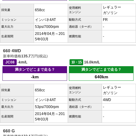
レギュラー
使用燃料
658cc
排気量
エンジン
ガソリン
インパネ4AT
FR
ミッション
駆動方式
53ps/7000rpm
-
最大出力
過給器（ターボ）
2014年04月～201
-
生産期間
燃費性能
5年03月
660 4WD
新車時価格
135.7
万円(税込)
JC08
-km/L
10・15
16.0km/L
満タンでどこまで走る？
満タンでどこまで走る？
-km
640km
レギュラー
使用燃料
658cc
排気量
エンジン
ガソリン
インパネ4AT
4WD
ミッション
駆動方式
53ps/7000rpm
-
最大出力
過給器（ターボ）
2014年04月～201
-
生産期間
燃費性能
5年03月
660 G