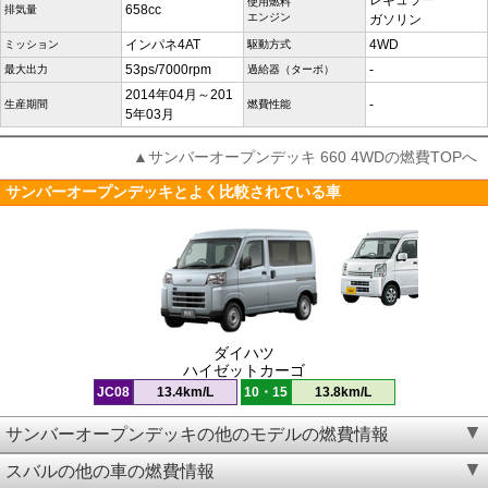
レギュラー
使用燃料
658cc
排気量
エンジン
ガソリン
インパネ4AT
4WD
ミッション
駆動方式
53ps/7000rpm
-
最大出力
過給器（ターボ）
2014年04月～201
-
生産期間
燃費性能
5年03月
▲サンバーオープンデッキ 660 4WDの燃費TOPへ
サンバーオープンデッキとよく比較されている車
ダイハツ
ハイゼットカーゴ
JC08
13.4km/L
10・15
13.8km/L
サンバーオープンデッキの他のモデルの燃費情報
スバルの他の車の燃費情報