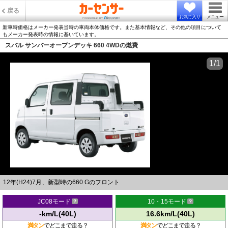
戻る
お気に入り
メニュー
新車時価格はメーカー発表当時の車両本体価格です。また基本情報など、その他の項目について
もメーカー発表時の情報に基いています。
スバル サンバーオープンデッキ 660 4WDの燃費
1/1
12年(H24)7月、新型時の660 Gのフロント
JC08モード
10・15モード
-km/L(40L)
16.6km/L(40L)
満タン
でどこまで走る？
満タン
でどこまで走る？