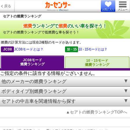
戻る
お気に入り
メニュー
セアトの燃費ランキング
燃費
ランキングで
燃費
のいい車を探そう！
セアトの燃費ランキングで低燃費な車を探そう！
燃費の計算方法には現在2種類のモードがあります。
JC08
JC08モードとは？
10・15
10・15モードとは？
JC08モード
10・15モード
燃費ランキング
燃費ランキング
ご指定の条件に該当する情報がございません。
他のメーカーの燃費ランキング
ボディタイプ別燃費ランキング
セアトの中古車を関連情報から探す
▲セアトの燃費ランキングTOPへ