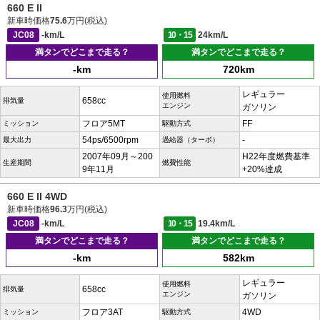
660 E II
新車時価格
75.6
万円(税込)
JC08
-km/L
10・15
24km/L
満タンでどこまで走る？
満タンでどこまで走る？
-km
720km
レギュラー
使用燃料
658cc
排気量
エンジン
ガソリン
フロア5MT
FF
ミッション
駆動方式
54ps/6500rpm
-
最大出力
過給器（ターボ）
2007年09月～200
H22年度燃費基準
生産期間
燃費性能
9年11月
+20%達成
660 E II 4WD
新車時価格
96.3
万円(税込)
JC08
-km/L
10・15
19.4km/L
満タンでどこまで走る？
満タンでどこまで走る？
-km
582km
レギュラー
使用燃料
658cc
排気量
エンジン
ガソリン
フロア3AT
4WD
ミッション
駆動方式