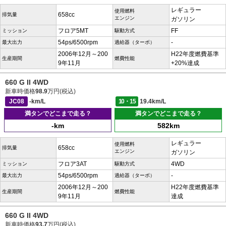
レギュラー
使用燃料
658cc
排気量
エンジン
ガソリン
フロア5MT
FF
ミッション
駆動方式
54ps/6500rpm
-
最大出力
過給器（ターボ）
2006年12月～200
H22年度燃費基準
生産期間
燃費性能
9年11月
+20%達成
660 G II 4WD
新車時価格
98.9
万円(税込)
JC08
-km/L
10・15
19.4km/L
満タンでどこまで走る？
満タンでどこまで走る？
-km
582km
レギュラー
使用燃料
658cc
排気量
エンジン
ガソリン
フロア3AT
4WD
ミッション
駆動方式
54ps/6500rpm
-
最大出力
過給器（ターボ）
2006年12月～200
H22年度燃費基準
生産期間
燃費性能
9年11月
達成
660 G II 4WD
新車時価格
93.7
万円(税込)