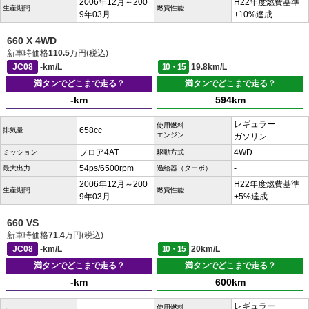
2006年12月～200
H22年度燃費基準
生産期間
燃費性能
9年03月
+10%達成
660 X 4WD
新車時価格
110.5
万円(税込)
JC08
-km/L
10・15
19.8km/L
満タンでどこまで走る？
満タンでどこまで走る？
-km
594km
レギュラー
使用燃料
658cc
排気量
エンジン
ガソリン
フロア4AT
4WD
ミッション
駆動方式
54ps/6500rpm
-
最大出力
過給器（ターボ）
2006年12月～200
H22年度燃費基準
生産期間
燃費性能
9年03月
+5%達成
660 VS
新車時価格
71.4
万円(税込)
JC08
-km/L
10・15
20km/L
満タンでどこまで走る？
満タンでどこまで走る？
-km
600km
レギュラー
使用燃料