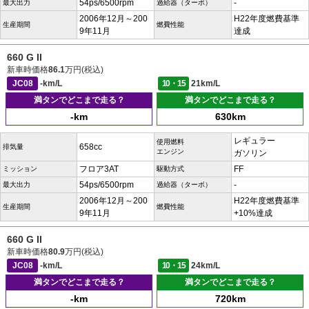
54ps/6500rpm
-
最大出力
過給器（ターボ）
2006年12月～200
H22年度燃費基準
生産期間
燃費性能
9年11月
達成
660 G II
新車時価格
86.1
万円(税込)
JC08
-km/L
10・15
21km/L
満タンでどこまで走る？
満タンでどこまで走る？
-km
630km
レギュラー
使用燃料
658cc
排気量
エンジン
ガソリン
フロア3AT
FF
ミッション
駆動方式
54ps/6500rpm
-
最大出力
過給器（ターボ）
2006年12月～200
H22年度燃費基準
生産期間
燃費性能
9年11月
+10%達成
660 G II
新車時価格
80.9
万円(税込)
JC08
-km/L
10・15
24km/L
満タンでどこまで走る？
満タンでどこまで走る？
-km
720km