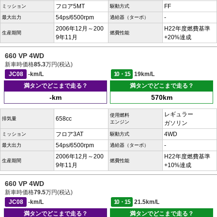
フロア5MT
FF
ミッション
駆動方式
54ps/6500rpm
-
最大出力
過給器（ターボ）
2006年12月～200
H22年度燃費基準
生産期間
燃費性能
9年11月
+20%達成
660 VP 4WD
新車時価格
85.3
万円(税込)
JC08
-km/L
10・15
19km/L
満タンでどこまで走る？
満タンでどこまで走る？
-km
570km
レギュラー
使用燃料
658cc
排気量
エンジン
ガソリン
フロア3AT
4WD
ミッション
駆動方式
54ps/6500rpm
-
最大出力
過給器（ターボ）
2006年12月～200
H22年度燃費基準
生産期間
燃費性能
9年11月
+10%達成
660 VP 4WD
新車時価格
79.5
万円(税込)
JC08
-km/L
10・15
21.5km/L
満タンでどこまで走る？
満タンでどこまで走る？