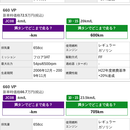
660 VP
新車時価格
72.5
万円(税込)
JC08
-km/L
10・15
20km/L
満タンでどこまで走る？
満タンでどこまで走る？
-km
600km
レギュラー
使用燃料
658cc
排気量
エンジン
ガソリン
フロア3AT
FF
ミッション
駆動方式
54ps/6500rpm
-
最大出力
過給器（ターボ）
2006年12月～200
H22年度燃費基準
生産期間
燃費性能
9年11月
+20%達成
660 VP
新車時価格
66.7
万円(税込)
JC08
-km/L
10・15
23.5km/L
満タンでどこまで走る？
満タンでどこまで走る？
-km
705km
レギュラー
使用燃料
658cc
排気量
エンジン
ガソリン