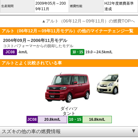
2009年05月～200
H22年度燃費基準
生産期間
燃費性能
9年11月
達成
▲アルト（06年12月～09年11月）の燃費TOPへ
アルト（06年12月～09年11月モデル）の他のマイナーチェンジ一覧
2004年09月～2006年11月モデル
コストパフォーマーからの脱却したモデル
JC08
-km/L
10・15
19.0～24.5km/L
アルトとよく比較されている車
ダイハツ
タント
JC08
20.8km/L
10・15
16.8km/L
スズキの他の車の燃費情報