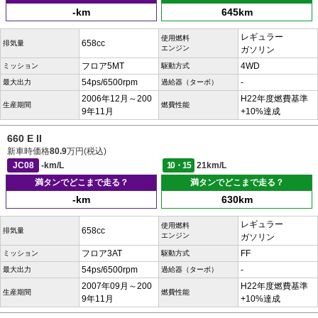
-km
645km
レギュラー
使用燃料
658cc
排気量
エンジン
ガソリン
フロア5MT
4WD
ミッション
駆動方式
54ps/6500rpm
-
最大出力
過給器（ターボ）
2006年12月～200
H22年度燃費基準
生産期間
燃費性能
9年11月
+10%達成
660 E II
新車時価格
80.9
万円(税込)
JC08
-km/L
10・15
21km/L
満タンでどこまで走る？
満タンでどこまで走る？
-km
630km
レギュラー
使用燃料
658cc
排気量
エンジン
ガソリン
フロア3AT
FF
ミッション
駆動方式
54ps/6500rpm
-
最大出力
過給器（ターボ）
2007年09月～200
H22年度燃費基準
生産期間
燃費性能
9年11月
+10%達成