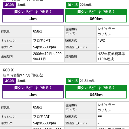
JC08
-km/L
10・15
22km/L
満タンでどこまで走る？
満タンでどこまで走る？
-km
660km
レギュラー
使用燃料
658cc
排気量
エンジン
ガソリン
フロア5MT
4WD
ミッション
駆動方式
54ps/6500rpm
-
最大出力
過給器（ターボ）
2006年12月～200
H22年度燃費基準
生産期間
燃費性能
9年11月
+10%達成
660 X
新車時価格
97.7
万円(税込)
JC08
-km/L
10・15
21.5km/L
満タンでどこまで走る？
満タンでどこまで走る？
-km
645km
レギュラー
使用燃料
658cc
排気量
エンジン
ガソリン
フロア4AT
FF
ミッション
駆動方式
54ps/6500rpm
-
最大出力
過給器（ターボ）