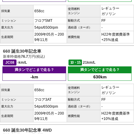
レギュラー
使用燃料
658cc
排気量
エンジン
ガソリン
フロア5MT
FF
ミッション
駆動方式
54ps/6500rpm
-
最大出力
過給器（ターボ）
2009年05月～200
H22年度燃費基準
生産期間
燃費性能
9年11月
+25%達成
660 誕生30年記念車
新車時価格
76.7
万円(税込)
JC08
-km/L
10・15
21km/L
満タンでどこまで走る？
満タンでどこまで走る？
-km
630km
レギュラー
使用燃料
658cc
排気量
エンジン
ガソリン
フロア3AT
FF
ミッション
駆動方式
54ps/6500rpm
-
最大出力
過給器（ターボ）
2009年05月～200
H22年度燃費基準
生産期間
燃費性能
9年11月
+10%達成
660 誕生30年記念車 4WD