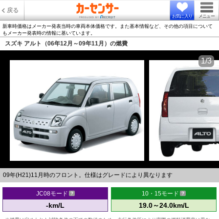
戻る
お気に入り
メニュー
新車時価格はメーカー発表当時の車両本体価格です。また基本情報など、その他の項目について
もメーカー発表時の情報に基いています。
スズキ アルト（06年12月～09年11月）の燃費
1/3
09年(H21)11月時のフロント。仕様はグレードにより異なります
JC08モード
10・15モード
-km/L
19.0～24.0km/L