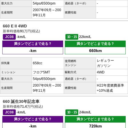
54ps/6500rpm
-
最大出力
過給器（ターボ）
2007年09月～200
-
生産期間
燃費性能
9年11月
660 E II 4WD
新車時価格
91
万円(税込)
JC08
-km/L
10・15
22km/L
満タンでどこまで走る？
満タンでどこまで走る？
-km
660km
レギュラー
使用燃料
658cc
排気量
エンジン
ガソリン
フロア5MT
4WD
ミッション
駆動方式
54ps/6500rpm
-
最大出力
過給器（ターボ）
2007年09月～200
H22年度燃費基準
生産期間
燃費性能
9年11月
+10%達成
660 誕生30年記念車
新車時価格
71.4
万円(税込)
JC08
-km/L
10・15
24km/L
満タンでどこまで走る？
満タンでどこまで走る？
-km
720km