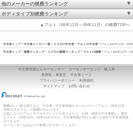
他のメーカーの燃費ランキング
ボディタイプ別燃費ランキング
▲アルト（06年12月～09年11月）の燃費TOPへ
中古車トップ
中古車メーカー一覧
スズキの中古車
アルトの中古車
アルト(06年12月～09
中古車トップ
燃費ランキング
スズキの燃費ランキング
アルトの燃費
アルト(06年12月～0
中古車情報ならカーセンサー
カーセンサーエッジ・輸入車
車買取・車査定
中古車リース
プライバシーポリシー
利用規約
サイトマップ
お問い合わせ
燃費のいい車を探すなら、中古車・中古車情報のカーセンサー！アルト（06年12月～
09年11月モデル）の燃費が分かります。
お気に入りのアルトモデルやグレードを見つけたら、お得・納得の中古車探し。豊富
なアルト（06年12月～09年11月モデル）中古車情報の中から様々な条件で中古車検索
ができます。
カーセンサーはあなたの車選びをサポートします！