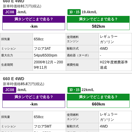
660 E 4WD
新車時価格
91
万円(税込)
JC08
-km/L
10・15
19.4km/L
満タンでどこまで走る？
満タンでどこまで走る？
-km
582km
レギュラー
使用燃料
658cc
排気量
エンジン
ガソリン
フロア3AT
4WD
ミッション
駆動方式
54ps/6500rpm
-
最大出力
過給器（ターボ）
2006年12月～200
H22年度燃費基準
生産期間
燃費性能
9年11月
達成
660 E 4WD
新車時価格
85.8
万円(税込)
JC08
-km/L
10・15
22km/L
満タンでどこまで走る？
満タンでどこまで走る？
-km
660km
レギュラー
使用燃料
658cc
排気量
エンジン
ガソリン
フロア5MT
4WD
ミッション
駆動方式