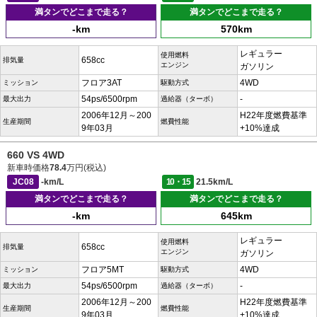
満タンでどこまで走る？
満タンでどこまで走る？
-km
570km
レギュラー
使用燃料
658cc
排気量
エンジン
ガソリン
フロア3AT
4WD
ミッション
駆動方式
54ps/6500rpm
-
最大出力
過給器（ターボ）
2006年12月～200
H22年度燃費基準
生産期間
燃費性能
9年03月
+10%達成
660 VS 4WD
新車時価格
78.4
万円(税込)
JC08
-km/L
10・15
21.5km/L
満タンでどこまで走る？
満タンでどこまで走る？
-km
645km
レギュラー
使用燃料
658cc
排気量
エンジン
ガソリン
フロア5MT
4WD
ミッション
駆動方式
54ps/6500rpm
-
最大出力
過給器（ターボ）
2006年12月～200
H22年度燃費基準
生産期間
燃費性能
9年03月
+10%達成