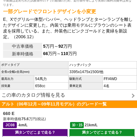
※燃費は定められた試験条件の下での数値のため、走行条件等により実際の燃料消費率は異な
ります。
一部グレードでフロントデザインを小変更
E、Xでグリル一体型バンパー、ヘッドランプとターンランプを離し
たデザインに変更した。内装では乗用モデルにブラウンのシート表
皮を採用している。また、外装色にピンクゴールドと黄緑を新設
定。（2006.12）
中古車価格
5
万円～
92
万円
66
万円～
110
万円
新車時価格
ハッチバック
ボディタイプ
3395x1475x1500/他
全長x全幅x全高(mm)
54馬力
FF/4WD
最高出力
駆動方式
658cc
4名
排気量
乗車定員
この車のカタログ情報を見る
アルト（06年12月～09年11月モデル）のグレード一覧
660 E
新車時価格
75.6
万円(税込)
JC08
-km/L
10・15
21km/L
満タンでどこまで走る？
満タンでどこまで走る？