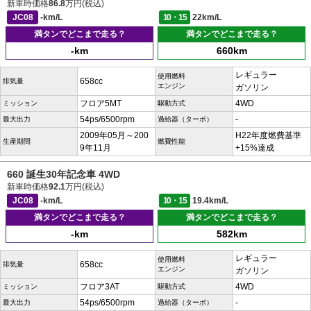
新車時価格
86.8
万円(税込)
JC08
-km/L
10・15
22km/L
満タンでどこまで走る？
満タンでどこまで走る？
-km
660km
レギュラー
使用燃料
658cc
排気量
エンジン
ガソリン
フロア5MT
4WD
ミッション
駆動方式
54ps/6500rpm
-
最大出力
過給器（ターボ）
2009年05月～200
H22年度燃費基準
生産期間
燃費性能
9年11月
+15%達成
660 誕生30年記念車 4WD
新車時価格
92.1
万円(税込)
JC08
-km/L
10・15
19.4km/L
満タンでどこまで走る？
満タンでどこまで走る？
-km
582km
レギュラー
使用燃料
658cc
排気量
エンジン
ガソリン
フロア3AT
4WD
ミッション
駆動方式
54ps/6500rpm
-
最大出力
過給器（ターボ）