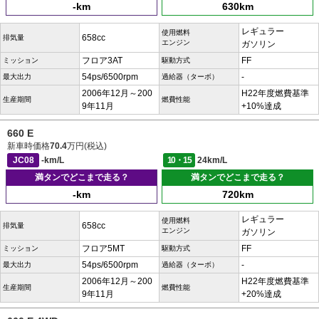
-km
630km
レギュラー
使用燃料
658cc
排気量
エンジン
ガソリン
フロア3AT
FF
ミッション
駆動方式
54ps/6500rpm
-
最大出力
過給器（ターボ）
2006年12月～200
H22年度燃費基準
生産期間
燃費性能
9年11月
+10%達成
660 E
新車時価格
70.4
万円(税込)
JC08
-km/L
10・15
24km/L
満タンでどこまで走る？
満タンでどこまで走る？
-km
720km
レギュラー
使用燃料
658cc
排気量
エンジン
ガソリン
フロア5MT
FF
ミッション
駆動方式
54ps/6500rpm
-
最大出力
過給器（ターボ）
2006年12月～200
H22年度燃費基準
生産期間
燃費性能
9年11月
+20%達成