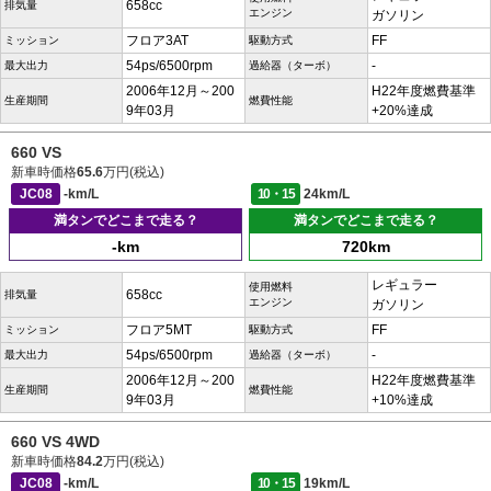
658cc
排気量
エンジン
ガソリン
フロア3AT
FF
ミッション
駆動方式
54ps/6500rpm
-
最大出力
過給器（ターボ）
2006年12月～200
H22年度燃費基準
生産期間
燃費性能
9年03月
+20%達成
660 VS
新車時価格
65.6
万円(税込)
JC08
-km/L
10・15
24km/L
満タンでどこまで走る？
満タンでどこまで走る？
-km
720km
レギュラー
使用燃料
658cc
排気量
エンジン
ガソリン
フロア5MT
FF
ミッション
駆動方式
54ps/6500rpm
-
最大出力
過給器（ターボ）
2006年12月～200
H22年度燃費基準
生産期間
燃費性能
9年03月
+10%達成
660 VS 4WD
新車時価格
84.2
万円(税込)
JC08
-km/L
10・15
19km/L