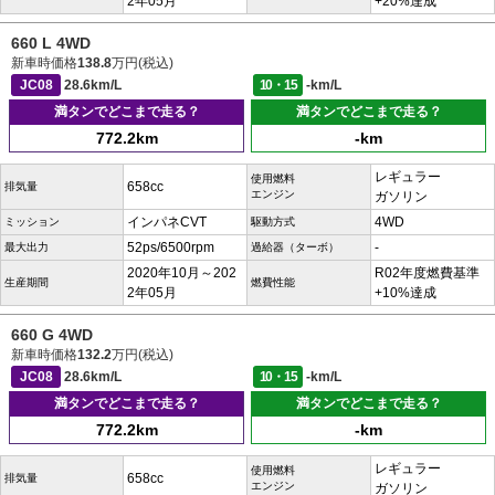
2年05月
+20%達成
660 L 4WD
新車時価格
138.8
万円(税込)
JC08
28.6km/L
10・15
-km/L
満タンでどこまで走る？
満タンでどこまで走る？
772.2km
-km
レギュラー
使用燃料
658cc
排気量
エンジン
ガソリン
インパネCVT
4WD
ミッション
駆動方式
52ps/6500rpm
-
最大出力
過給器（ターボ）
2020年10月～202
R02年度燃費基準
生産期間
燃費性能
2年05月
+10%達成
660 G 4WD
新車時価格
132.2
万円(税込)
JC08
28.6km/L
10・15
-km/L
満タンでどこまで走る？
満タンでどこまで走る？
772.2km
-km
レギュラー
使用燃料
658cc
排気量
エンジン
ガソリン