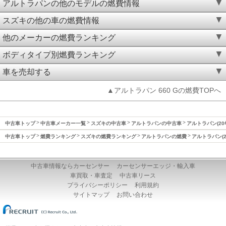
アルトラパンの他のモデルの燃費情報
スズキの他の車の燃費情報
他のメーカーの燃費ランキング
ボディタイプ別燃費ランキング
車を売却する
▲アルトラパン 660 Gの燃費TOPへ
中古車トップ
中古車メーカー一覧
スズキの中古車
アルトラパンの中古車
アルトラパン(20
中古車トップ
燃費ランキング
スズキの燃費ランキング
アルトラパンの燃費
アルトラパン(2
中古車情報ならカーセンサー
カーセンサーエッジ・輸入車
車買取・車査定
中古車リース
プライバシーポリシー
利用規約
サイトマップ
お問い合わせ