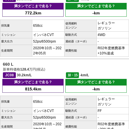
満タンでどこまで走る？
満タンでどこまで走る？
772.2km
-km
レギュラー
使用燃料
658cc
排気量
エンジン
ガソリン
インパネCVT
4WD
ミッション
駆動方式
52ps/6500rpm
-
最大出力
過給器（ターボ）
2020年10月～202
R02年度燃費基準
生産期間
燃費性能
2年05月
+10%達成
660 L
新車時価格
128.4
万円(税込)
JC08
30.2km/L
10・15
-km/L
満タンでどこまで走る？
満タンでどこまで走る？
815.4km
-km
レギュラー
使用燃料
658cc
排気量
エンジン
ガソリン
インパネCVT
FF
ミッション
駆動方式
52ps/6500rpm
-
最大出力
過給器（ターボ）
2020年10月～202
R02年度燃費基準
生産期間
燃費性能