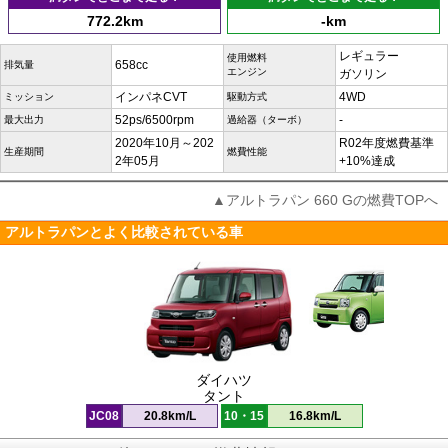
772.2km
-km
レギュラー
使用燃料
658cc
排気量
エンジン
ガソリン
インパネCVT
4WD
ミッション
駆動方式
52ps/6500rpm
-
最大出力
過給器（ターボ）
2020年10月～202
R02年度燃費基準
生産期間
燃費性能
2年05月
+10%達成
▲アルトラパン 660 Gの燃費TOPへ
アルトラパンとよく比較されている車
ダイハツ
タント
JC08
20.8km/L
10・15
16.8km/L