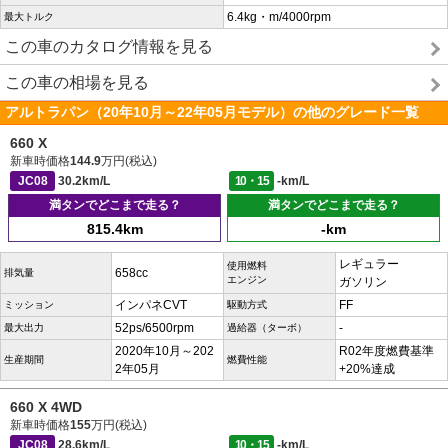
6.4kg・m/4000rpm
最大トルク
この車のカタログ情報を見る
この車の相場を見る
アルトラパン（20年10月～22年05月モデル）の他のグレード一覧
660 X
新車時価格
144.9
万円(税込)
JC08
30.2km/L
10・15
-km/L
満タンでどこまで走る？
満タンでどこまで走る？
815.4km
-km
レギュラー
使用燃料
658cc
排気量
エンジン
ガソリン
インパネCVT
FF
ミッション
駆動方式
52ps/6500rpm
-
最大出力
過給器（ターボ）
2020年10月～202
R02年度燃費基準
生産期間
燃費性能
2年05月
+20%達成
660 X 4WD
新車時価格
155
万円(税込)
JC08
28.6km/L
10・15
-km/L