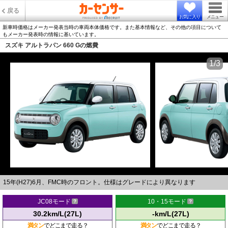
戻る
お気に入り
メニュー
新車時価格はメーカー発表当時の車両本体価格です。また基本情報など、その他の項目について
もメーカー発表時の情報に基いています。
スズキ アルトラパン 660 Gの燃費
1/3
15年(H27)6月、FMC時のフロント。仕様はグレードにより異なります
JC08モード
10・15モード
30.2km/L(27L)
-km/L(27L)
満タン
でどこまで走る？
満タン
でどこまで走る？