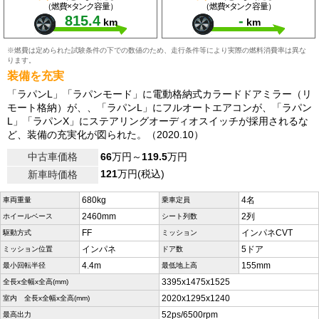
（燃費×タンク容量）
（燃費×タンク容量）
815.4
-
km
km
※燃費は定められた試験条件の下での数値のため、走行条件等により実際の燃料消費率は異な
ります。
装備を充実
「ラパンL」「ラパンモード」に電動格納式カラードドアミラー（リ
モート格納）が、、「ラパンL」にフルオートエアコンが、「ラパン
L」「ラパンX」にステアリングオーディオスイッチが採用されるな
ど、装備の充実化が図られた。（2020.10）
中古車価格
66
万円～
119.5
万円
121
万円(税込)
新車時価格
680kg
4名
車両重量
乗車定員
2460mm
2列
ホイールベース
シート列数
FF
インパネCVT
駆動方式
ミッション
インパネ
5ドア
ミッション位置
ドア数
4.4m
155mm
最小回転半径
最低地上高
3395x1475x1525
全長x全幅x全高(mm)
2020x1295x1240
室内 全長x全幅x全高(mm)
52ps/6500rpm
最高出力