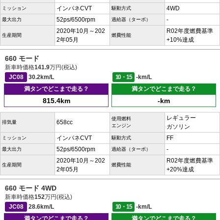
インパネCVT
4WD
ミッション
駆動方式
52ps/6500rpm
-
最大出力
過給器（ターボ）
2020年10月～202
R02年度燃費基準
生産期間
燃費性能
2年05月
+10%達成
660 モード
新車時価格
141.9
万円(税込)
JC08
30.2km/L
10・15
-km/L
満タンでどこまで走る？
満タンでどこまで走る？
815.4km
-km
レギュラー
使用燃料
658cc
排気量
エンジン
ガソリン
インパネCVT
FF
ミッション
駆動方式
52ps/6500rpm
-
最大出力
過給器（ターボ）
2020年10月～202
R02年度燃費基準
生産期間
燃費性能
2年05月
+20%達成
660 モード 4WD
新車時価格
152
万円(税込)
JC08
28.6km/L
10・15
-km/L
満タンでどこまで走る？
満タンでどこまで走る？