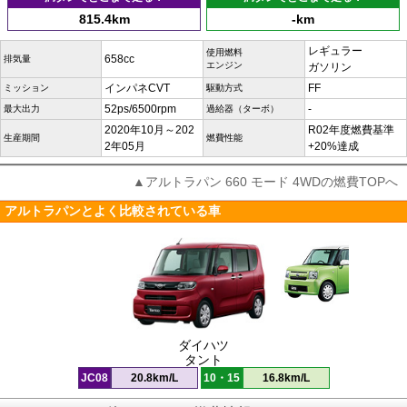
815.4km
-km
レギュラー
使用燃料
658cc
排気量
エンジン
ガソリン
インパネCVT
FF
ミッション
駆動方式
52ps/6500rpm
-
最大出力
過給器（ターボ）
2020年10月～202
R02年度燃費基準
生産期間
燃費性能
2年05月
+20%達成
▲アルトラパン 660 モード 4WDの燃費TOPへ
アルトラパンとよく比較されている車
ダイハツ
タント
JC08
20.8km/L
10・15
16.8km/L