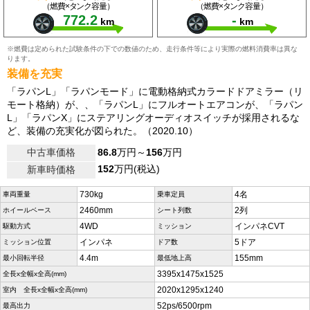
（燃費×タンク容量）
（燃費×タンク容量）
772.2
-
km
km
※燃費は定められた試験条件の下での数値のため、走行条件等により実際の燃料消費率は異な
ります。
装備を充実
「ラパンL」「ラパンモード」に電動格納式カラードドアミラー（リ
モート格納）が、、「ラパンL」にフルオートエアコンが、「ラパン
L」「ラパンX」にステアリングオーディオスイッチが採用されるな
ど、装備の充実化が図られた。（2020.10）
中古車価格
86.8
万円～
156
万円
152
万円(税込)
新車時価格
730kg
4名
車両重量
乗車定員
2460mm
2列
ホイールベース
シート列数
4WD
インパネCVT
駆動方式
ミッション
インパネ
5ドア
ミッション位置
ドア数
4.4m
155mm
最小回転半径
最低地上高
3395x1475x1525
全長x全幅x全高(mm)
2020x1295x1240
室内 全長x全幅x全高(mm)
52ps/6500rpm
最高出力