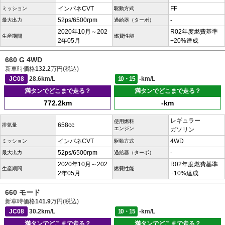
インパネCVT
FF
ミッション
駆動方式
52ps/6500rpm
-
最大出力
過給器（ターボ）
2020年10月～202
R02年度燃費基準
生産期間
燃費性能
2年05月
+20%達成
660 G 4WD
新車時価格
132.2
万円(税込)
JC08
28.6km/L
10・15
-km/L
満タンでどこまで走る？
満タンでどこまで走る？
772.2km
-km
レギュラー
使用燃料
658cc
排気量
エンジン
ガソリン
インパネCVT
4WD
ミッション
駆動方式
52ps/6500rpm
-
最大出力
過給器（ターボ）
2020年10月～202
R02年度燃費基準
生産期間
燃費性能
2年05月
+10%達成
660 モード
新車時価格
141.9
万円(税込)
JC08
30.2km/L
10・15
-km/L
満タンでどこまで走る？
満タンでどこまで走る？