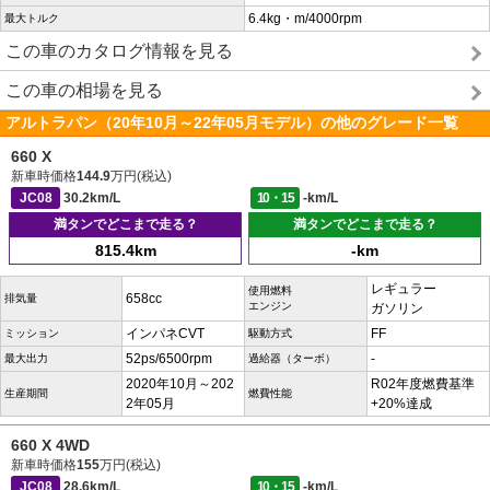
6.4kg・m/4000rpm
最大トルク
この車のカタログ情報を見る
この車の相場を見る
アルトラパン（20年10月～22年05月モデル）の他のグレード一覧
660 X
新車時価格
144.9
万円(税込)
JC08
30.2km/L
10・15
-km/L
満タンでどこまで走る？
満タンでどこまで走る？
815.4km
-km
レギュラー
使用燃料
658cc
排気量
エンジン
ガソリン
インパネCVT
FF
ミッション
駆動方式
52ps/6500rpm
-
最大出力
過給器（ターボ）
2020年10月～202
R02年度燃費基準
生産期間
燃費性能
2年05月
+20%達成
660 X 4WD
新車時価格
155
万円(税込)
JC08
28.6km/L
10・15
-km/L