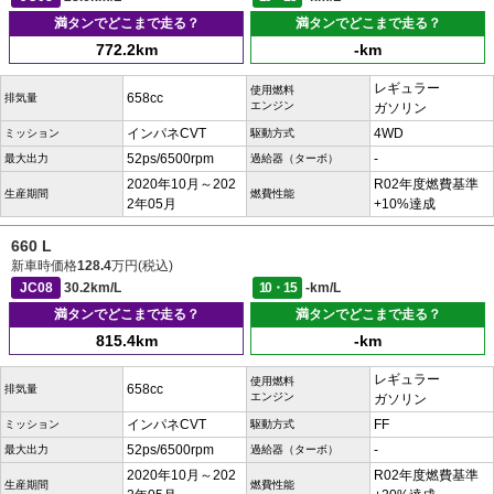
満タンでどこまで走る？
満タンでどこまで走る？
772.2km
-km
レギュラー
使用燃料
658cc
排気量
エンジン
ガソリン
インパネCVT
4WD
ミッション
駆動方式
52ps/6500rpm
-
最大出力
過給器（ターボ）
2020年10月～202
R02年度燃費基準
生産期間
燃費性能
2年05月
+10%達成
660 L
新車時価格
128.4
万円(税込)
JC08
30.2km/L
10・15
-km/L
満タンでどこまで走る？
満タンでどこまで走る？
815.4km
-km
レギュラー
使用燃料
658cc
排気量
エンジン
ガソリン
インパネCVT
FF
ミッション
駆動方式
52ps/6500rpm
-
最大出力
過給器（ターボ）
2020年10月～202
R02年度燃費基準
生産期間
燃費性能