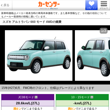
戻る
お気に入り
メニュー
新車時価格はメーカー発表当時の車両本体価格です。また基本情報など、その他の項目について
もメーカー発表時の情報に基いています。
スズキ アルトラパン 660 モード 4WDの燃費
1/3
15年(H27)6月、FMC時のフロント。仕様はグレードにより異なります
JC08モード
10・15モード
28.6km/L(27L)
-km/L(27L)
満タン
でどこまで走る？
満タン
でどこまで走る？