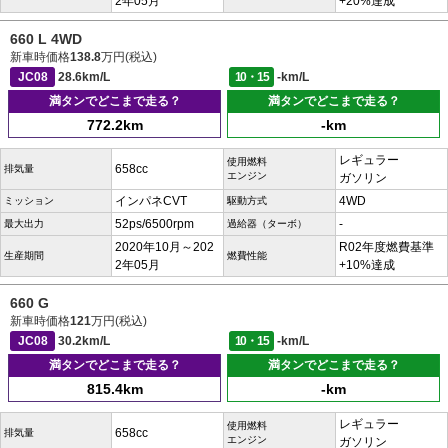
2年05月
+20%達成
660 L 4WD
新車時価格
138.8
万円(税込)
JC08
28.6km/L
10・15
-km/L
満タンでどこまで走る？
満タンでどこまで走る？
772.2km
-km
レギュラー
使用燃料
658cc
排気量
エンジン
ガソリン
インパネCVT
4WD
ミッション
駆動方式
52ps/6500rpm
-
最大出力
過給器（ターボ）
2020年10月～202
R02年度燃費基準
生産期間
燃費性能
2年05月
+10%達成
660 G
新車時価格
121
万円(税込)
JC08
30.2km/L
10・15
-km/L
満タンでどこまで走る？
満タンでどこまで走る？
815.4km
-km
レギュラー
使用燃料
658cc
排気量
エンジン
ガソリン