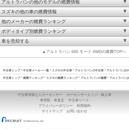
アルトラパンの他のモデルの燃費情報
スズキの他の車の燃費情報
他のメーカーの燃費ランキング
ボディタイプ別燃費ランキング
車を売却する
▲アルトラパン 660 モード 4WDの燃費TOPへ
中古車トップ
中古車メーカー一覧
スズキの中古車
アルトラパンの中古車
アルトラパン(20
中古車トップ
燃費ランキング
スズキの燃費ランキング
アルトラパンの燃費
アルトラパン(2
中古車情報ならカーセンサー
カーセンサーエッジ・輸入車
車買取・車査定
中古車リース
プライバシーポリシー
利用規約
サイトマップ
お問い合わせ