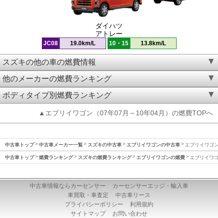
ダイハツ
アトレー
JC08
19.0km/L
10・15
13.8km/L
スズキの他の車の燃費情報
他のメーカーの燃費ランキング
ボディタイプ別燃費ランキング
▲エブリイワゴン（07年07月～10年04月）の燃費TOPへ
中古車トップ
中古車メーカー一覧
スズキの中古車
エブリイワゴンの中古車
エブリイワゴン(
中古車トップ
燃費ランキング
スズキの燃費ランキング
エブリイワゴンの燃費
エブリイワゴン
中古車情報ならカーセンサー
カーセンサーエッジ・輸入車
車買取・車査定
中古車リース
プライバシーポリシー
利用規約
サイトマップ
お問い合わせ