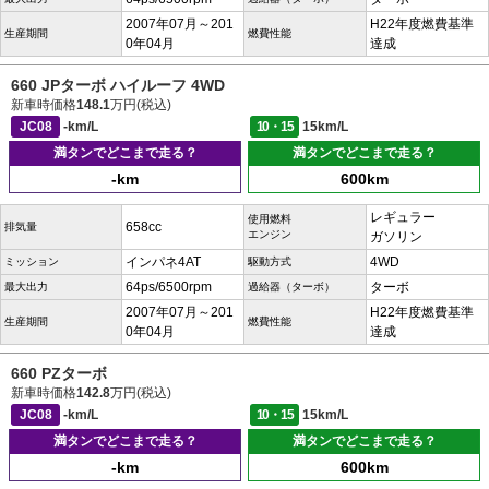
2007年07月～201
H22年度燃費基準
生産期間
燃費性能
0年04月
達成
660 JPターボ ハイルーフ 4WD
新車時価格
148.1
万円(税込)
JC08
-km/L
10・15
15km/L
満タンでどこまで走る？
満タンでどこまで走る？
-km
600km
レギュラー
使用燃料
658cc
排気量
エンジン
ガソリン
インパネ4AT
4WD
ミッション
駆動方式
64ps/6500rpm
ターボ
最大出力
過給器（ターボ）
2007年07月～201
H22年度燃費基準
生産期間
燃費性能
0年04月
達成
660 PZターボ
新車時価格
142.8
万円(税込)
JC08
-km/L
10・15
15km/L
満タンでどこまで走る？
満タンでどこまで走る？
-km
600km