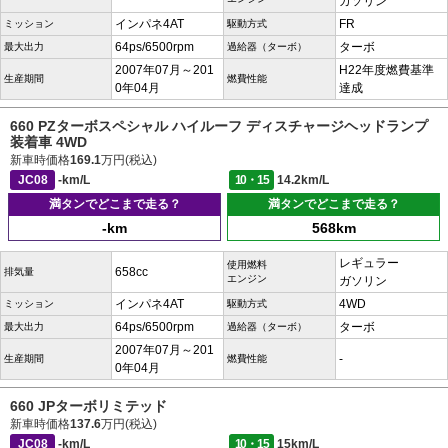
ガソリン
インパネ4AT
FR
ミッション
駆動方式
64ps/6500rpm
ターボ
最大出力
過給器（ターボ）
2007年07月～201
H22年度燃費基準
生産期間
燃費性能
0年04月
達成
660 PZターボスペシャル ハイルーフ ディスチャージヘッドランプ
装着車 4WD
新車時価格
169.1
万円(税込)
JC08
-km/L
10・15
14.2km/L
満タンでどこまで走る？
満タンでどこまで走る？
-km
568km
レギュラー
使用燃料
658cc
排気量
エンジン
ガソリン
インパネ4AT
4WD
ミッション
駆動方式
64ps/6500rpm
ターボ
最大出力
過給器（ターボ）
2007年07月～201
-
生産期間
燃費性能
0年04月
660 JPターボリミテッド
新車時価格
137.6
万円(税込)
JC08
-km/L
10・15
15km/L