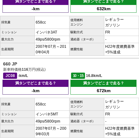
満タンでどこまで走る？
満タンでどこまで走る？
-km
632km
レギュラー
使用燃料
658cc
排気量
エンジン
ガソリン
インパネ3AT
FR
ミッション
駆動方式
49ps/5800rpm
-
最大出力
過給器（ターボ）
2007年07月～201
H22年度燃費基準
生産期間
燃費性能
0年04月
+5%達成
660 JP
新車時価格
116
万円(税込)
JC08
-km/L
10・15
16.8km/L
満タンでどこまで走る？
満タンでどこまで走る？
-km
672km
レギュラー
使用燃料
658cc
排気量
エンジン
ガソリン
インパネ5MT
FR
ミッション
駆動方式
49ps/5800rpm
-
最大出力
過給器（ターボ）
2007年07月～200
H22年度燃費基準
生産期間
燃費性能
9年03月
+5%達成