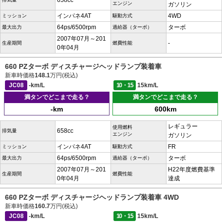
658cc
エンジン
ガソリン
インパネ4AT
4WD
ミッション
駆動方式
64ps/6500rpm
ターボ
最大出力
過給器（ターボ）
2007年07月～201
-
生産期間
燃費性能
0年04月
660 PZターボ ディスチャージヘッドランプ装着車
新車時価格
148.1
万円(税込)
JC08
-km/L
10・15
15km/L
満タンでどこまで走る？
満タンでどこまで走る？
-km
600km
レギュラー
使用燃料
658cc
排気量
エンジン
ガソリン
インパネ4AT
FR
ミッション
駆動方式
64ps/6500rpm
ターボ
最大出力
過給器（ターボ）
2007年07月～201
H22年度燃費基準
生産期間
燃費性能
0年04月
達成
660 PZターボ ディスチャージヘッドランプ装着車 4WD
新車時価格
160.7
万円(税込)
JC08
-km/L
10・15
15km/L