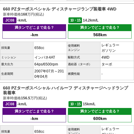
660 PZターボスペシャル ディスチャージランプ装着車 4WD
新車時価格
168
万円(税込)
JC08
-km/L
10・15
14.2km/L
満タンでどこまで走る？
満タンでどこまで走る？
-km
568km
レギュラー
使用燃料
658cc
排気量
エンジン
ガソリン
インパネ4AT
4WD
ミッション
駆動方式
64ps/6500rpm
ターボ
最大出力
過給器（ターボ）
2007年07月～201
-
生産期間
燃費性能
0年04月
660 PZターボスペシャル ハイルーフ ディスチャージヘッドランプ
装着車
新車時価格
156.5
万円(税込)
JC08
-km/L
10・15
15km/L
満タンでどこまで走る？
満タンでどこまで走る？
-km
600km
レギュラー
使用燃料
658cc
排気量
エンジン