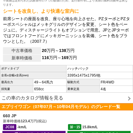
※燃費は定められた試験条件の下での数値のため、走行条件等により実際の燃料消費率は異な
ります。
シートを改良し、より快適な室内に
前席シートの座面を改良、座り心地を向上させた。PZターボとPZタ
ーボスペシャルはメッキグリルのデザインを変更、シート色をベー
ジュに。ディスチャージライトもオプションで用意。JPとJPターボ
ではフロントフードにメッキガーニッシュを装備、シート色をブラ
ウンとした。（2007.7）
中古車価格
20
万円～
138
万円
116
万円～
169
万円
新車時価格
ハッチバック
ボディタイプ
3395x1475x1795/他
全長x全幅x全高(mm)
49～64馬力
FR/4WD
最高出力
駆動方式
658cc
4名
排気量
乗車定員
この車のカタログ情報を見る
エブリイワゴン（07年07月～10年04月モデル）のグレード一覧
660 JP
新車時価格
123.4
万円(税込)
JC08
-km/L
10・15
15.8km/L