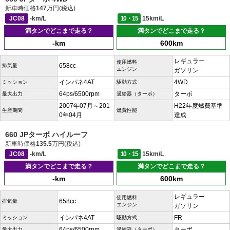
新車時価格
147
万円(税込)
JC08
-km/L
10・15
15km/L
満タンでどこまで走る？
満タンでどこまで走る？
-km
600km
レギュラー
使用燃料
658cc
排気量
エンジン
ガソリン
インパネ4AT
4WD
ミッション
駆動方式
64ps/6500rpm
ターボ
最大出力
過給器（ターボ）
2007年07月～201
H22年度燃費基準
生産期間
燃費性能
0年04月
達成
660 JPターボ ハイルーフ
新車時価格
135.5
万円(税込)
JC08
-km/L
10・15
15km/L
満タンでどこまで走る？
満タンでどこまで走る？
-km
600km
レギュラー
使用燃料
658cc
排気量
エンジン
ガソリン
インパネ4AT
FR
ミッション
駆動方式
64ps/6500rpm
ターボ
最大出力
過給器（ターボ）