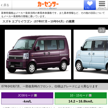
戻る
お気に入り
メニュー
新車時価格はメーカー発表当時の車両本体価格です。また基本情報など、その他の項目について
もメーカー発表時の情報に基いています。
スズキ エブリイワゴン（07年07月～10年04月）の燃費
1/3
07年(H19)7月、一部改良時のフロント。仕様はグレードにより異なります
JC08モード
10・15モード
-km/L
14.2～16.8km/L