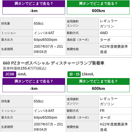
満タンでどこまで走る？
満タンでどこまで走る？
-km
600km
レギュラー
使用燃料
658cc
排気量
エンジン
ガソリン
インパネ4AT
4WD
ミッション
駆動方式
64ps/6500rpm
ターボ
最大出力
過給器（ターボ）
2007年07月～201
H22年度燃費基準
生産期間
燃費性能
0年04月
達成
660 PZターボスペシャル ディスチャージランプ装着車
新車時価格
155.4
万円(税込)
JC08
-km/L
10・15
15km/L
満タンでどこまで走る？
満タンでどこまで走る？
-km
600km
レギュラー
使用燃料
658cc
排気量
エンジン
ガソリン
インパネ4AT
FR
ミッション
駆動方式
64ps/6500rpm
ターボ
最大出力
過給器（ターボ）
2007年07月～201
H22年度燃費基準
生産期間
燃費性能
0年04月
達成