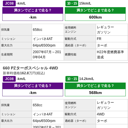
JC08
-km/L
10・15
15km/L
満タンでどこまで走る？
満タンでどこまで走る？
-km
600km
レギュラー
使用燃料
658cc
排気量
エンジン
ガソリン
インパネ4AT
FR
ミッション
駆動方式
64ps/6500rpm
ターボ
最大出力
過給器（ターボ）
2007年07月～201
H22年度燃費基準
生産期間
燃費性能
0年04月
達成
660 PZターボスペシャル 4WD
新車時価格
162.8
万円(税込)
JC08
-km/L
10・15
14.2km/L
満タンでどこまで走る？
満タンでどこまで走る？
-km
568km
レギュラー
使用燃料
658cc
排気量
エンジン
ガソリン
インパネ4AT
4WD
ミッション
駆動方式
64ps/6500rpm
ターボ
最大出力
過給器（ターボ）
2007年07月～201