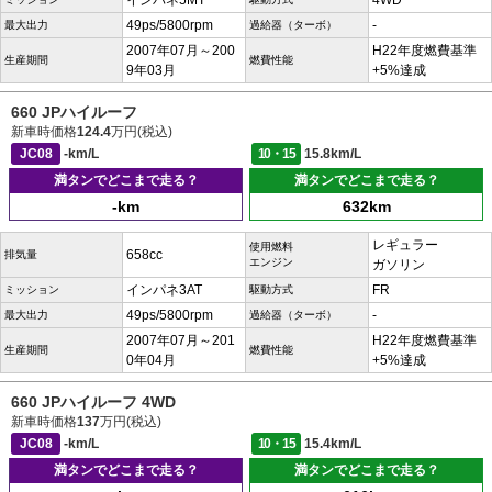
インパネ5MT
4WD
49ps/5800rpm
-
最大出力
過給器（ターボ）
2007年07月～200
H22年度燃費基準
生産期間
燃費性能
9年03月
+5%達成
660 JPハイルーフ
新車時価格
124.4
万円(税込)
JC08
-km/L
10・15
15.8km/L
満タンでどこまで走る？
満タンでどこまで走る？
-km
632km
レギュラー
使用燃料
658cc
排気量
エンジン
ガソリン
インパネ3AT
FR
ミッション
駆動方式
49ps/5800rpm
-
最大出力
過給器（ターボ）
2007年07月～201
H22年度燃費基準
生産期間
燃費性能
0年04月
+5%達成
660 JPハイルーフ 4WD
新車時価格
137
万円(税込)
JC08
-km/L
10・15
15.4km/L
満タンでどこまで走る？
満タンでどこまで走る？