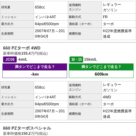
レギュラー
使用燃料
658cc
排気量
エンジン
ガソリン
インパネ4AT
FR
ミッション
駆動方式
64ps/6500rpm
ターボ
最大出力
過給器（ターボ）
2007年07月～201
H22年度燃費基準
生産期間
燃費性能
0年04月
達成
660 PZターボ 4WD
新車時価格
155.4
万円(税込)
JC08
-km/L
10・15
15km/L
満タンでどこまで走る？
満タンでどこまで走る？
-km
600km
レギュラー
使用燃料
658cc
排気量
エンジン
ガソリン
インパネ4AT
4WD
ミッション
駆動方式
64ps/6500rpm
ターボ
最大出力
過給器（ターボ）
2007年07月～201
H22年度燃費基準
生産期間
燃費性能
0年04月
達成
660 PZターボスペシャル
新車時価格
150.2
万円(税込)