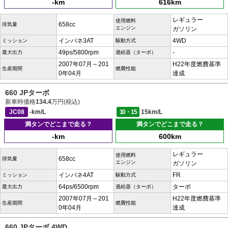
-km
616km
レギュラー
使用燃料
658cc
排気量
エンジン
ガソリン
インパネ3AT
4WD
ミッション
駆動方式
49ps/5800rpm
-
最大出力
過給器（ターボ）
2007年07月～201
H22年度燃費基準
生産期間
燃費性能
0年04月
達成
660 JPターボ
新車時価格
134.4
万円(税込)
JC08
-km/L
10・15
15km/L
満タンでどこまで走る？
満タンでどこまで走る？
-km
600km
レギュラー
使用燃料
658cc
排気量
エンジン
ガソリン
インパネ4AT
FR
ミッション
駆動方式
64ps/6500rpm
ターボ
最大出力
過給器（ターボ）
2007年07月～201
H22年度燃費基準
生産期間
燃費性能
0年04月
達成
660 JPターボ 4WD