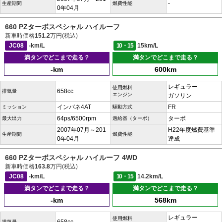
-
生産期間
燃費性能
0年04月
660 PZターボスペシャル ハイルーフ
新車時価格
151.2
万円(税込)
JC08
-km/L
10・15
15km/L
満タンでどこまで走る？
満タンでどこまで走る？
-km
600km
レギュラー
使用燃料
658cc
排気量
エンジン
ガソリン
インパネ4AT
FR
ミッション
駆動方式
64ps/6500rpm
ターボ
最大出力
過給器（ターボ）
2007年07月～201
H22年度燃費基準
生産期間
燃費性能
0年04月
達成
660 PZターボスペシャル ハイルーフ 4WD
新車時価格
163.8
万円(税込)
JC08
-km/L
10・15
14.2km/L
満タンでどこまで走る？
満タンでどこまで走る？
-km
568km
レギュラー
使用燃料
排気量