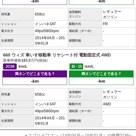
-km
-km
レギュラー
使用燃料
658cc
排気量
エンジン
ガソリン
インパネ3AT
FR
ミッション
駆動方式
49ps/5800rpm
-
最大出力
過給器（ターボ）
2014年04月～201
-
生産期間
燃費性能
5年01月
660 ウィズ 車いす移動車 リヤシート付 電動固定式 4WD
新車時価格
183.5
万円(税抜)
JC08
-km/L
10・15
-km/L
満タンでどこまで走る？
満タンでどこまで走る？
-km
-km
レギュラー
使用燃料
658cc
排気量
エンジン
ガソリン
インパネ3AT
4WD
ミッション
駆動方式
49ps/5800rpm
-
最大出力
過給器（ターボ）
2014年04月～201
-
生産期間
燃費性能
5年01月
▲エブリイワゴン（14年04月～15年01月）の燃費TOPへ