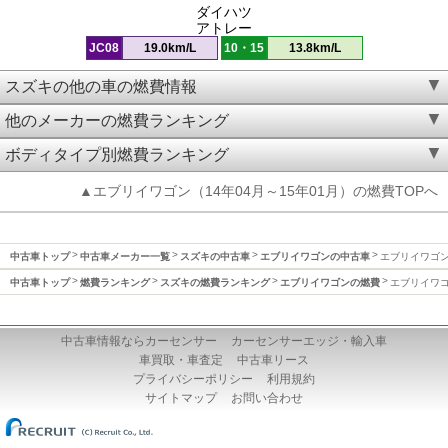
ダイハツ
アトレー
JC08
19.0km/L
10・15
13.8km/L
スズキの他の車の燃費情報
他のメーカーの燃費ランキング
ボディタイプ別燃費ランキング
▲エブリイワゴン（14年04月～15年01月）の燃費TOPへ
中古車トップ
中古車メーカー一覧
スズキの中古車
エブリイワゴンの中古車
エブリイワゴン(
中古車トップ
燃費ランキング
スズキの燃費ランキング
エブリイワゴンの燃費
エブリイワゴン
中古車情報ならカーセンサー
カーセンサーエッジ・輸入車
車買取・車査定
中古車リース
プライバシーポリシー
利用規約
サイトマップ
お問い合わせ