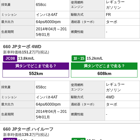
レギュラー
使用燃料
658cc
排気量
エンジン
ガソリン
インパネ4AT
FR
ミッション
駆動方式
64ps/6000rpm
ターボ
最大出力
過給器（ターボ）
2014年04月～201
-
生産期間
燃費性能
5年01月
660 JPターボ 4WD
新車時価格
151.2
万円(税込)
JC08
13.8km/L
10・15
15.2km/L
満タンでどこまで走る？
満タンでどこまで走る？
552km
608km
レギュラー
使用燃料
658cc
排気量
エンジン
ガソリン
インパネ4AT
4WD
ミッション
駆動方式
64ps/6000rpm
ターボ
最大出力
過給器（ターボ）
2014年04月～201
-
生産期間
燃費性能
5年01月
660 JPターボ ハイルーフ
新車時価格
139.3
万円(税込)