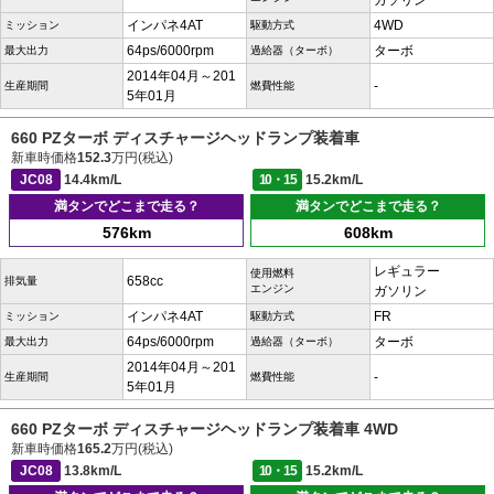
ガソリン
インパネ4AT
4WD
ミッション
駆動方式
64ps/6000rpm
ターボ
最大出力
過給器（ターボ）
2014年04月～201
-
生産期間
燃費性能
5年01月
660 PZターボ ディスチャージヘッドランプ装着車
新車時価格
152.3
万円(税込)
JC08
14.4km/L
10・15
15.2km/L
満タンでどこまで走る？
満タンでどこまで走る？
576km
608km
レギュラー
使用燃料
658cc
排気量
エンジン
ガソリン
インパネ4AT
FR
ミッション
駆動方式
64ps/6000rpm
ターボ
最大出力
過給器（ターボ）
2014年04月～201
-
生産期間
燃費性能
5年01月
660 PZターボ ディスチャージヘッドランプ装着車 4WD
新車時価格
165.2
万円(税込)
JC08
13.8km/L
10・15
15.2km/L