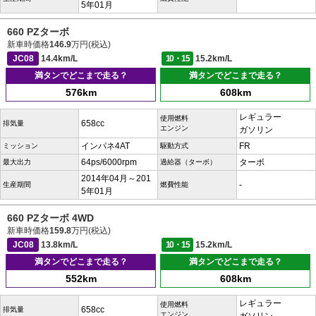
5年01月
660 PZターボ
新車時価格
146.9
万円(税込)
JC08
14.4km/L
10・15
15.2km/L
満タンでどこまで走る？
満タンでどこまで走る？
576km
608km
レギュラー
使用燃料
658cc
排気量
エンジン
ガソリン
インパネ4AT
FR
ミッション
駆動方式
64ps/6000rpm
ターボ
最大出力
過給器（ターボ）
2014年04月～201
-
生産期間
燃費性能
5年01月
660 PZターボ 4WD
新車時価格
159.8
万円(税込)
JC08
13.8km/L
10・15
15.2km/L
満タンでどこまで走る？
満タンでどこまで走る？
552km
608km
レギュラー
使用燃料
658cc
排気量
エンジン