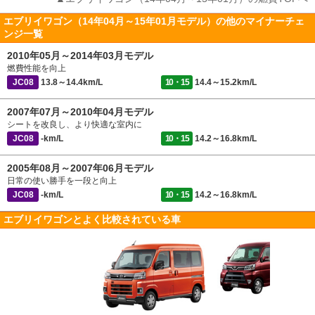
エブリイワゴン（14年04月～15年01月モデル）の他のマイナーチェ
ンジ一覧
2010年05月～2014年03月モデル
燃費性能を向上
JC08
13.8～14.4km/L
10・15
14.4～15.2km/L
2007年07月～2010年04月モデル
シートを改良し、より快適な室内に
JC08
-km/L
10・15
14.2～16.8km/L
2005年08月～2007年06月モデル
日常の使い勝手を一段と向上
JC08
-km/L
10・15
14.2～16.8km/L
エブリイワゴンとよく比較されている車