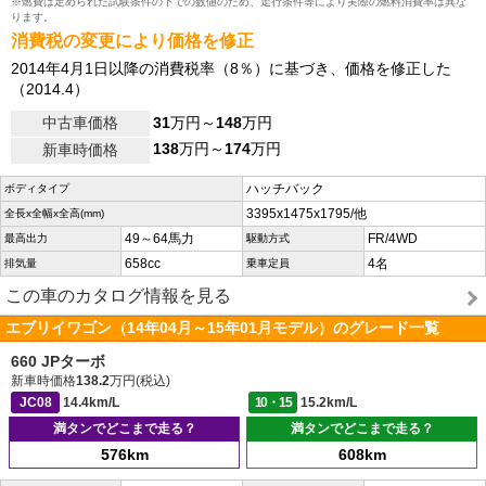
※燃費は定められた試験条件の下での数値のため、走行条件等により実際の燃料消費率は異な
ります。
消費税の変更により価格を修正
2014年4月1日以降の消費税率（8％）に基づき、価格を修正した
（2014.4）
中古車価格
31
万円～
148
万円
138
万円～
174
万円
新車時価格
ハッチバック
ボディタイプ
3395x1475x1795/他
全長x全幅x全高(mm)
49～64馬力
FR/4WD
最高出力
駆動方式
658cc
4名
排気量
乗車定員
この車のカタログ情報を見る
エブリイワゴン（14年04月～15年01月モデル）のグレード一覧
660 JPターボ
新車時価格
138.2
万円(税込)
JC08
14.4km/L
10・15
15.2km/L
満タンでどこまで走る？
満タンでどこまで走る？
576km
608km