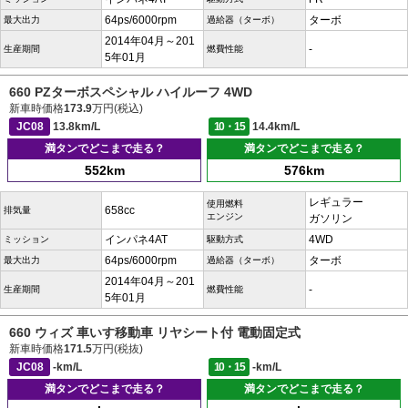
64ps/6000rpm
ターボ
最大出力
過給器（ターボ）
2014年04月～201
-
生産期間
燃費性能
5年01月
660 PZターボスペシャル ハイルーフ 4WD
新車時価格
173.9
万円(税込)
JC08
13.8km/L
10・15
14.4km/L
満タンでどこまで走る？
満タンでどこまで走る？
552km
576km
レギュラー
使用燃料
658cc
排気量
エンジン
ガソリン
インパネ4AT
4WD
ミッション
駆動方式
64ps/6000rpm
ターボ
最大出力
過給器（ターボ）
2014年04月～201
-
生産期間
燃費性能
5年01月
660 ウィズ 車いす移動車 リヤシート付 電動固定式
新車時価格
171.5
万円(税抜)
JC08
-km/L
10・15
-km/L
満タンでどこまで走る？
満タンでどこまで走る？