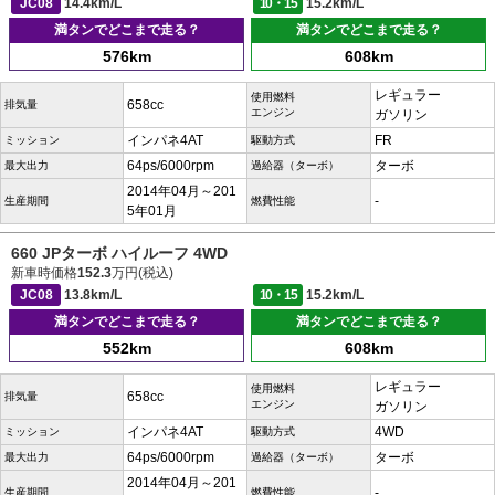
JC08
14.4km/L
10・15
15.2km/L
満タンでどこまで走る？
満タンでどこまで走る？
576km
608km
レギュラー
使用燃料
658cc
排気量
エンジン
ガソリン
インパネ4AT
FR
ミッション
駆動方式
64ps/6000rpm
ターボ
最大出力
過給器（ターボ）
2014年04月～201
-
生産期間
燃費性能
5年01月
660 JPターボ ハイルーフ 4WD
新車時価格
152.3
万円(税込)
JC08
13.8km/L
10・15
15.2km/L
満タンでどこまで走る？
満タンでどこまで走る？
552km
608km
レギュラー
使用燃料
658cc
排気量
エンジン
ガソリン
インパネ4AT
4WD
ミッション
駆動方式
64ps/6000rpm
ターボ
最大出力
過給器（ターボ）
2014年04月～201
-
生産期間
燃費性能