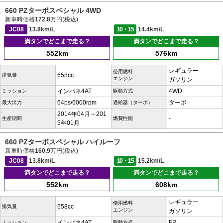
660 PZターボスペシャル 4WD
新車時価格
172.8
万円(税込)
JC08
13.8km/L
10・15
14.4km/L
満タンでどこまで走る？
満タンでどこまで走る？
552km
576km
レギュラー
使用燃料
658cc
排気量
エンジン
ガソリン
インパネ4AT
4WD
ミッション
駆動方式
64ps/6000rpm
ターボ
最大出力
過給器（ターボ）
2014年04月～201
-
生産期間
燃費性能
5年01月
660 PZターボスペシャル ハイルーフ
新車時価格
160.9
万円(税込)
JC08
13.8km/L
10・15
15.2km/L
満タンでどこまで走る？
満タンでどこまで走る？
552km
608km
レギュラー
使用燃料
658cc
排気量
エンジン
ガソリン
インパネ4AT
FR
ミッション
駆動方式