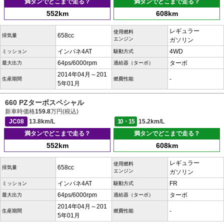
満タンでどこまで走る？
満タンでどこまで走る？
552km
608km
レギュラー
使用燃料
658cc
排気量
エンジン
ガソリン
インパネ4AT
4WD
ミッション
駆動方式
64ps/6000rpm
ターボ
最大出力
過給器（ターボ）
2014年04月～201
-
生産期間
燃費性能
5年01月
660 PZターボスペシャル
新車時価格
159.8
万円(税込)
JC08
13.8km/L
10・15
15.2km/L
満タンでどこまで走る？
満タンでどこまで走る？
552km
608km
レギュラー
使用燃料
658cc
排気量
エンジン
ガソリン
インパネ4AT
FR
ミッション
駆動方式
64ps/6000rpm
ターボ
最大出力
過給器（ターボ）
2014年04月～201
-
生産期間
燃費性能
5年01月