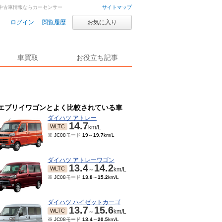
・中古車情報ならカーセンサー
サイトマップ
ログイン
閲覧履歴
お気に入り
車買取
お役立ち記事
エブリイワゴンとよく比較されている車
ダイハツ アトレー
14.7
WLTC
km/L
※ JC08モード
19
～
19.7
km/L
ダイハツ アトレーワゴン
13.4
14.2
WLTC
～
km/L
※ JC08モード
13.8
～
15.2
km/L
ダイハツ ハイゼットカーゴ
13.7
15.6
WLTC
～
km/L
※ JC08モード
13.4
～
20.5
km/L