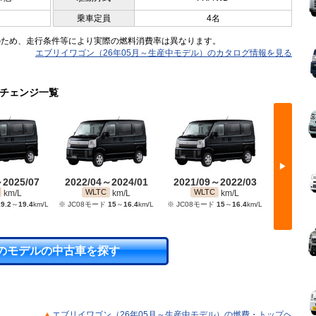
乗車定員
4名
のため、走行条件等により実際の燃料消費率は異なります。
エブリイワゴン（26年05月～生産中モデル）のカタログ情報を見る
ーチェンジ一覧
▶
～2025/07
2022/04～2024/01
2021/09～2022/03
2020/
WLTC
WLTC
WL
km/L
km/L
km/L
9.2
～
19.4
km/L
※ JC08モード
15
～
16.4
km/L
※ JC08モード
15
～
16.4
km/L
※ 10・
のモデルの中古車を探す
エブリイワゴン（26年05月～生産中モデル）の燃費・トップヘ