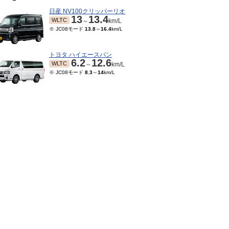
日産 NV100クリッパーリオ
13
13.4
WLTC
～
km/L
※ JC08モード
13.8
～
16.4
km/L
トヨタ ハイエースバン
6.2
12.6
WLTC
～
km/L
※ JC08モード
8.3
～
14
km/L