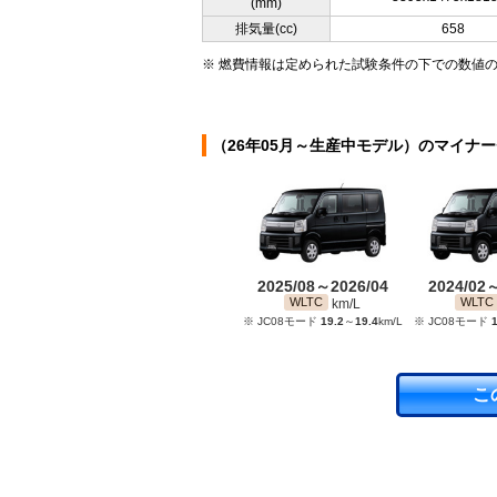
(mm)
排気量(cc)
658
※ 燃費情報は定められた試験条件の下での数値
（26年05月～生産中モデル）のマイナ
2025/08～2026/04
2024/02
WLTC
WLTC
km/L
※ JC08モード
19.2
～
19.4
km/L
※ JC08モード
1
こ