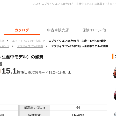
スズキ エブリイワゴン（26年05月～生産中モデル）の燃費 | 中古車
カタログ
中古車販売店
保険/ローン/他
古車
>
エブリイワゴンの中古車
>
エブリイワゴン(26年05月～生産中モデル)の燃費
ンキング
>
エブリイワゴンの燃費
>
エブリイワゴン(26年05月～生産中モデル)の燃費
月～生産中モデル）の燃費
？
15.1
km/L
※JC08モード 19.2～19.4km/L
最高出力(馬力)
64
5/他
駆動方式
FR/4WD