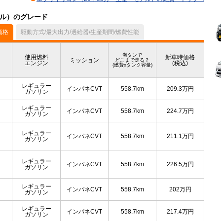
デル）のグレード
価格
駆動方式/最大出力/過給器/生産期間/燃費性能
満タンで
使用燃料
新車時価格
ミッション
どこまで走る？
エンジン
(税込)
(燃費xタンク容量)
レギュラー
インパネCVT
558.7km
209.3
万円
ガソリン
レギュラー
インパネCVT
558.7km
224.7
万円
ガソリン
レギュラー
インパネCVT
558.7km
211.1
万円
ガソリン
レギュラー
インパネCVT
558.7km
226.5
万円
ガソリン
レギュラー
インパネCVT
558.7km
202
万円
ガソリン
レギュラー
インパネCVT
558.7km
217.4
万円
ガソリン