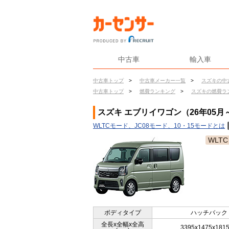
中古車
輸入車
中古車トップ
>
中古車メーカー一覧
>
スズキの中
中古車トップ
>
燃費ランキング
>
スズキの燃費ラ
スズキ エブリイワゴン（26年05
WLTCモード、JC08モード、10・15モードとは
WLTC
ボディタイプ
ハッチバック
全長x全幅x全高
3395x1475x181