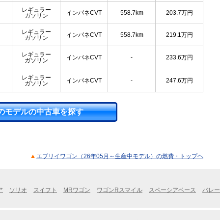
レギュラー
インパネCVT
558.7km
203.7
万円
ガソリン
レギュラー
インパネCVT
558.7km
219.1
万円
ガソリン
レギュラー
インパネCVT
-
233.6
万円
ガソリン
レギュラー
インパネCVT
-
247.6
万円
ガソリン
のモデルの中古車を探す
エブリイワゴン（26年05月～生産中モデル）の燃費・トップヘ
ア
ソリオ
スイフト
MRワゴン
ワゴンRスマイル
スペーシアベース
バレー