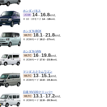
ホンダ バモス
14
16.8
JC08
～
km/L
※ 10・15モード
14
～
18
km/L
ホンダ N-BOX
18.1
21.8
WLTC
～
km/L
※ JC08モード
18.2
～
27
km/L
ホンダ N-VAN
16
19.8
WLTC
～
km/L
※ JC08モード
17.6
～
23.8
km/L
07～2021/08
2019/10～2020/06
2019/06～2019/09
201
14.6
16.2
14.6
16.2
TC
JC08
JC08
JC08
km/L
～
km/L
～
km/L
15モード
13
km/L
マツダ スクラムワゴン
13
15.1
WLTC
～
km/L
※ JC08モード
13.8
～
19.4
km/L
日産 NV100クリッパー
13.1
17.2
WLTC
～
km/L
※ JC08モード
12.8
～
20.5
km/L