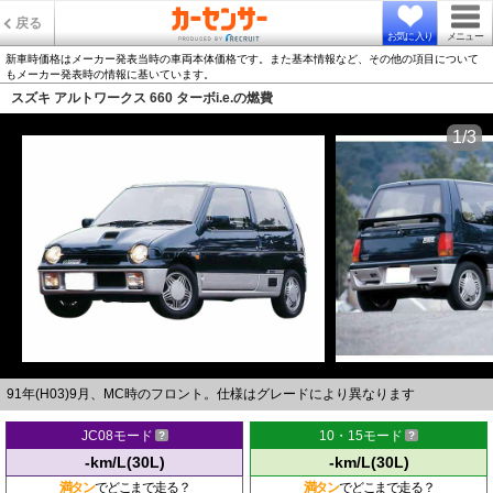
戻る
お気に入り
メニュー
新車時価格はメーカー発表当時の車両本体価格です。また基本情報など、その他の項目について
もメーカー発表時の情報に基いています。
スズキ アルトワークス 660 ターボi.e.の燃費
1/3
91年(H03)9月、MC時のフロント。仕様はグレードにより異なります
JC08モード
10・15モード
-km/L(30L)
-km/L(30L)
満タン
でどこまで走る？
満タン
でどこまで走る？