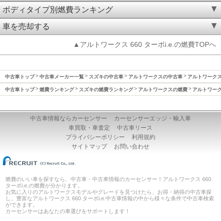
ボディタイプ別燃費ランキング
車を売却する
▲アルトワークス 660 ターボi.e.の燃費TOPへ
中古車トップ
中古車メーカー一覧
スズキの中古車
アルトワークスの中古車
アルトワークス(
中古車トップ
燃費ランキング
スズキの燃費ランキング
アルトワークスの燃費
アルトワークス
中古車情報ならカーセンサー
カーセンサーエッジ・輸入車
車買取・車査定
中古車リース
プライバシーポリシー
利用規約
サイトマップ
お問い合わせ
燃費のいい車を探すなら、中古車・中古車情報のカーセンサー！アルトワークス 660
ターボi.e.の燃費が分かります。
お気に入りのアルトワークスモデルやグレードを見つけたら、お得・納得の中古車探
し。豊富なアルトワークス 660 ターボi.e.中古車情報の中から様々な条件で中古車検索
ができます。
カーセンサーはあなたの車選びをサポートします！