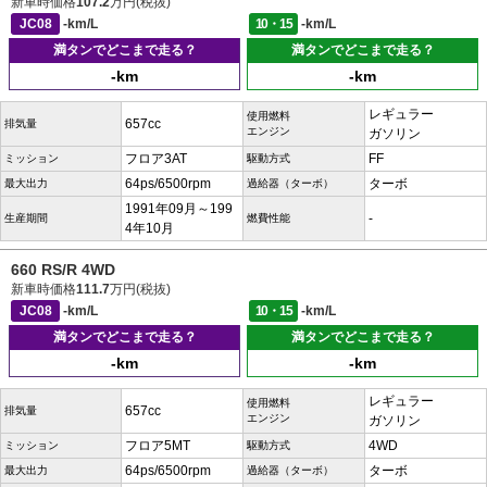
新車時価格
107.2
万円(税抜)
JC08
-km/L
10・15
-km/L
満タンでどこまで走る？
満タンでどこまで走る？
-km
-km
レギュラー
使用燃料
657cc
排気量
エンジン
ガソリン
フロア3AT
FF
ミッション
駆動方式
64ps/6500rpm
ターボ
最大出力
過給器（ターボ）
1991年09月～199
-
生産期間
燃費性能
4年10月
660 RS/R 4WD
新車時価格
111.7
万円(税抜)
JC08
-km/L
10・15
-km/L
満タンでどこまで走る？
満タンでどこまで走る？
-km
-km
レギュラー
使用燃料
657cc
排気量
エンジン
ガソリン
フロア5MT
4WD
ミッション
駆動方式
64ps/6500rpm
ターボ
最大出力
過給器（ターボ）