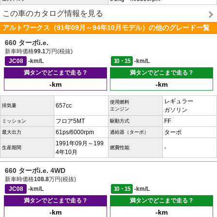
この車のカタログ情報を見る
アルトワークス（91年09月～94年10月モデル）の他のグレード一覧
660 ターボi.e.
新車時価格
99.1
万円(税抜)
JC08
-km/L
10・15
-km/L
満タンでどこまで走る？
満タンでどこまで走る？
-km
-km
レギュラー
使用燃料
657cc
排気量
エンジン
ガソリン
フロア5MT
FF
ミッション
駆動方式
61ps/6000rpm
ターボ
最大出力
過給器（ターボ）
1991年09月～199
-
生産期間
燃費性能
4年10月
660 ターボi.e. 4WD
新車時価格
108.8
万円(税抜)
JC08
-km/L
10・15
-km/L
満タンでどこまで走る？
満タンでどこまで走る？
-km
-km