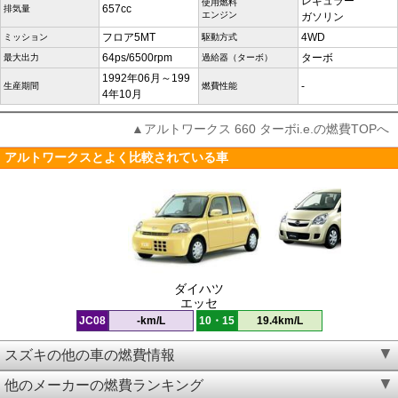
レギュラー
使用燃料
657cc
排気量
エンジン
ガソリン
フロア5MT
4WD
ミッション
駆動方式
64ps/6500rpm
ターボ
最大出力
過給器（ターボ）
1992年06月～199
-
生産期間
燃費性能
4年10月
▲アルトワークス 660 ターボi.e.の燃費TOPへ
アルトワークスとよく比較されている車
ダイハツ
エッセ
JC08
-km/L
10・15
19.4km/L
スズキの他の車の燃費情報
他のメーカーの燃費ランキング