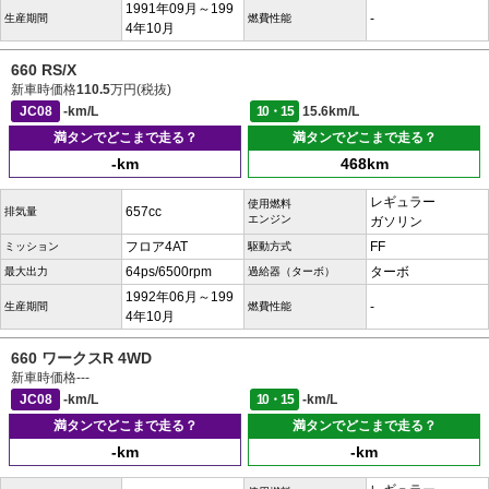
1991年09月～199
-
生産期間
燃費性能
4年10月
660 RS/X
新車時価格
110.5
万円(税抜)
JC08
-km/L
10・15
15.6km/L
満タンでどこまで走る？
満タンでどこまで走る？
-km
468km
レギュラー
使用燃料
657cc
排気量
エンジン
ガソリン
フロア4AT
FF
ミッション
駆動方式
64ps/6500rpm
ターボ
最大出力
過給器（ターボ）
1992年06月～199
-
生産期間
燃費性能
4年10月
660 ワークスR 4WD
新車時価格
---
JC08
-km/L
10・15
-km/L
満タンでどこまで走る？
満タンでどこまで走る？
-km
-km