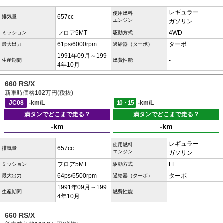
レギュラー
使用燃料
657cc
排気量
エンジン
ガソリン
フロア5MT
4WD
ミッション
駆動方式
61ps/6000rpm
ターボ
最大出力
過給器（ターボ）
1991年09月～199
-
生産期間
燃費性能
4年10月
660 RS/X
新車時価格
102
万円(税抜)
JC08
-km/L
10・15
-km/L
満タンでどこまで走る？
満タンでどこまで走る？
-km
-km
レギュラー
使用燃料
657cc
排気量
エンジン
ガソリン
フロア5MT
FF
ミッション
駆動方式
64ps/6500rpm
ターボ
最大出力
過給器（ターボ）
1991年09月～199
-
生産期間
燃費性能
4年10月
660 RS/X