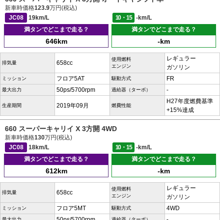
新車時価格
123.9
万円(税込)
JC08
19km/L
10・15
-km/L
満タンでどこまで走る？
満タンでどこまで走る？
646km
-km
レギュラー
使用燃料
658cc
排気量
エンジン
ガソリン
フロア5AT
FR
ミッション
駆動方式
50ps/5700rpm
-
最大出力
過給器（ターボ）
H27年度燃費基準
2019年09月
生産期間
燃費性能
+15%達成
660 スーパーキャリイ X 3方開 4WD
新車時価格
130
万円(税込)
JC08
18km/L
10・15
-km/L
満タンでどこまで走る？
満タンでどこまで走る？
612km
-km
レギュラー
使用燃料
658cc
排気量
エンジン
ガソリン
フロア5MT
4WD
ミッション
駆動方式
50ps/5700rpm
-
最大出力
過給器（ターボ）