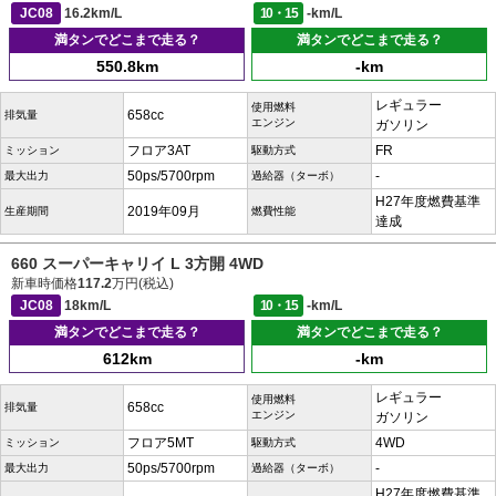
JC08
16.2km/L
10・15
-km/L
満タンでどこまで走る？
満タンでどこまで走る？
550.8km
-km
レギュラー
使用燃料
658cc
排気量
エンジン
ガソリン
フロア3AT
FR
ミッション
駆動方式
50ps/5700rpm
-
最大出力
過給器（ターボ）
H27年度燃費基準
2019年09月
生産期間
燃費性能
達成
660 スーパーキャリイ L 3方開 4WD
新車時価格
117.2
万円(税込)
JC08
18km/L
10・15
-km/L
満タンでどこまで走る？
満タンでどこまで走る？
612km
-km
レギュラー
使用燃料
658cc
排気量
エンジン
ガソリン
フロア5MT
4WD
ミッション
駆動方式
50ps/5700rpm
-
最大出力
過給器（ターボ）
H27年度燃費基準