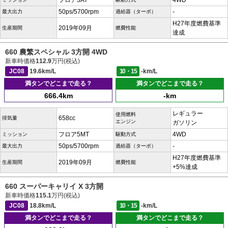
フロア3AT
4WD
50ps/5700rpm
-
最大出力
過給器（ターボ）
H27年度燃費基準
2019年09月
生産期間
燃費性能
達成
660 農繁スペシャル 3方開 4WD
新車時価格
112.9
万円(税込)
JC08
19.6km/L
10・15
-km/L
満タンでどこまで走る？
満タンでどこまで走る？
666.4km
-km
レギュラー
使用燃料
658cc
排気量
エンジン
ガソリン
フロア5MT
4WD
ミッション
駆動方式
50ps/5700rpm
-
最大出力
過給器（ターボ）
H27年度燃費基準
2019年09月
生産期間
燃費性能
+5%達成
660 スーパーキャリイ X 3方開
新車時価格
115.1
万円(税込)
JC08
18.8km/L
10・15
-km/L
満タンでどこまで走る？
満タンでどこまで走る？