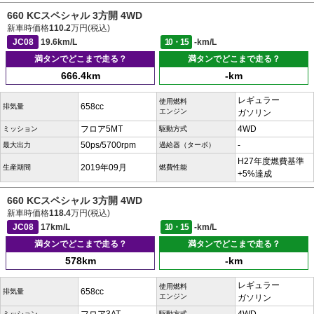
660 KCスペシャル 3方開 4WD
新車時価格
110.2
万円(税込)
JC08
19.6km/L
10・15
-km/L
満タンでどこまで走る？
満タンでどこまで走る？
666.4km
-km
レギュラー
使用燃料
658cc
排気量
エンジン
ガソリン
フロア5MT
4WD
ミッション
駆動方式
50ps/5700rpm
-
最大出力
過給器（ターボ）
H27年度燃費基準
2019年09月
生産期間
燃費性能
+5%達成
660 KCスペシャル 3方開 4WD
新車時価格
118.4
万円(税込)
JC08
17km/L
10・15
-km/L
満タンでどこまで走る？
満タンでどこまで走る？
578km
-km
レギュラー
使用燃料
658cc
排気量
エンジン
ガソリン
ミッション
駆動方式