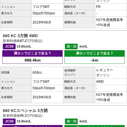
ガソリン
フロア5MT
FR
ミッション
駆動方式
50ps/5700rpm
-
最大出力
過給器（ターボ）
H27年度燃費基準
2019年09月
生産期間
燃費性能
+5%達成
660 KC 3方開 4WD
新車時価格
87.2
万円(税込)
JC08
19.6km/L
10・15
-km/L
満タンでどこまで走る？
満タンでどこまで走る？
666.4km
-km
レギュラー
使用燃料
658cc
排気量
エンジン
ガソリン
フロア5MT
4WD
ミッション
駆動方式
50ps/5700rpm
-
最大出力
過給器（ターボ）
H27年度燃費基準
2019年09月
生産期間
燃費性能
+5%達成
660 KCスペシャル 3方開
新車時価格
95.3
万円(税込)
JC08
19.8km/L
10・15
-km/L