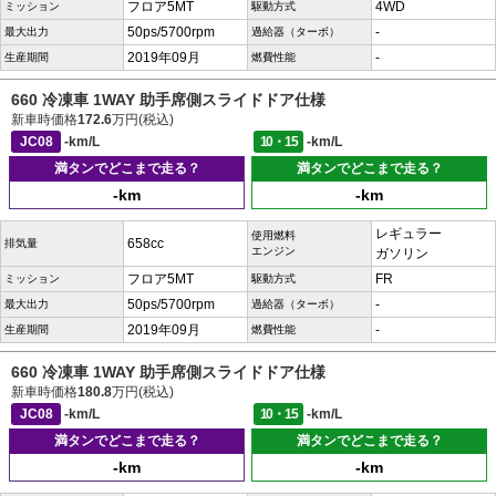
フロア5MT
4WD
ミッション
駆動方式
50ps/5700rpm
-
最大出力
過給器（ターボ）
2019年09月
-
生産期間
燃費性能
660 冷凍車 1WAY 助手席側スライドドア仕様
新車時価格
172.6
万円(税込)
JC08
-km/L
10・15
-km/L
満タンでどこまで走る？
満タンでどこまで走る？
-km
-km
レギュラー
使用燃料
658cc
排気量
エンジン
ガソリン
フロア5MT
FR
ミッション
駆動方式
50ps/5700rpm
-
最大出力
過給器（ターボ）
2019年09月
-
生産期間
燃費性能
660 冷凍車 1WAY 助手席側スライドドア仕様
新車時価格
180.8
万円(税込)
JC08
-km/L
10・15
-km/L
満タンでどこまで走る？
満タンでどこまで走る？
-km
-km