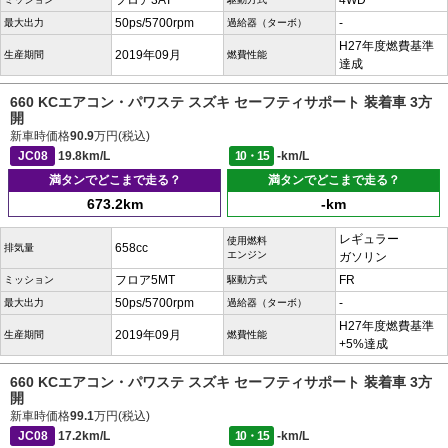
フロア3AT
4WD
50ps/5700rpm
-
最大出力
過給器（ターボ）
H27年度燃費基準
2019年09月
生産期間
燃費性能
達成
660 KCエアコン・パワステ スズキ セーフティサポート 装着車 3方
開
新車時価格
90.9
万円(税込)
JC08
19.8km/L
10・15
-km/L
満タンでどこまで走る？
満タンでどこまで走る？
673.2km
-km
レギュラー
使用燃料
658cc
排気量
エンジン
ガソリン
フロア5MT
FR
ミッション
駆動方式
50ps/5700rpm
-
最大出力
過給器（ターボ）
H27年度燃費基準
2019年09月
生産期間
燃費性能
+5%達成
660 KCエアコン・パワステ スズキ セーフティサポート 装着車 3方
開
新車時価格
99.1
万円(税込)
JC08
17.2km/L
10・15
-km/L