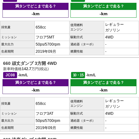
満タンでどこまで走る？
満タンでどこまで走る？
-km
-km
レギュラー
使用燃料
658cc
排気量
エンジン
ガソリン
フロア5MT
4WD
ミッション
駆動方式
50ps/5700rpm
-
最大出力
過給器（ターボ）
2019年09月
-
生産期間
燃費性能
660 頑丈ダンプ 3方開 4WD
新車時価格
142.7
万円(税込)
JC08
-km/L
10・15
-km/L
満タンでどこまで走る？
満タンでどこまで走る？
-km
-km
レギュラー
使用燃料
658cc
排気量
エンジン
ガソリン
フロア3AT
4WD
ミッション
駆動方式
50ps/5700rpm
-
最大出力
過給器（ターボ）
2019年09月
-
生産期間
燃費性能