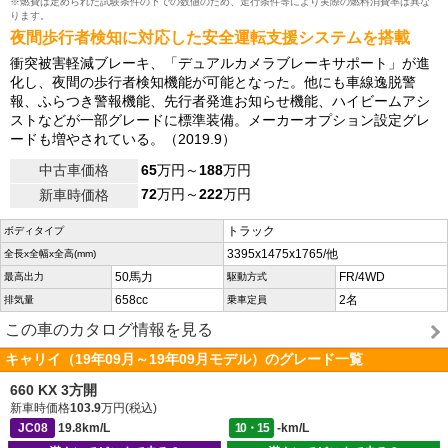
※燃費は定められた試験条件の下での数値のため、走行条件等により実際の燃料消費率は異な
ります。
夜間歩行者検知に対応した安全運転支援システムを搭載
衝突被害軽減ブレーキ、「デュアルカメラブレーキサポート」が進
化し、夜間の歩行者検知機能が可能となった。他にも車線逸脱警
報、ふらつき警報機能、先行者発進お知らせ機能、ハイビームアシ
ストなどが一部グレードに標準装備。メーカーオプション設定グレ
ードも増やされている。（2019.9）
中古車価格
65
万円～
188
万円
72
万円～
222
万円
新車時価格
トラック
ボディタイプ
3395x1475x1765/他
全長x全幅x全高(mm)
50馬力
FR/4WD
最高出力
駆動方式
658cc
2名
排気量
乗車定員
この車のカタログ情報を見る
キャリイ（19年09月～19年09月モデル）のグレード一覧
660 KX 3方開
新車時価格
103.9
万円(税込)
JC08
19.8km/L
10・15
-km/L