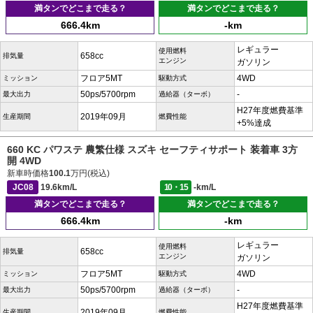
満タンでどこまで走る？
満タンでどこまで走る？
666.4km
-km
レギュラー
使用燃料
658cc
排気量
エンジン
ガソリン
フロア5MT
4WD
ミッション
駆動方式
50ps/5700rpm
-
最大出力
過給器（ターボ）
H27年度燃費基準
2019年09月
生産期間
燃費性能
+5%達成
660 KC パワステ 農繁仕様 スズキ セーフティサポート 装着車 3方
開 4WD
新車時価格
100.1
万円(税込)
JC08
19.6km/L
10・15
-km/L
満タンでどこまで走る？
満タンでどこまで走る？
666.4km
-km
レギュラー
使用燃料
658cc
排気量
エンジン
ガソリン
フロア5MT
4WD
ミッション
駆動方式
50ps/5700rpm
-
最大出力
過給器（ターボ）
H27年度燃費基準
2019年09月
生産期間
燃費性能