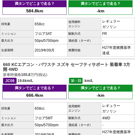
満タンでどこまで走る？
満タンでどこまで走る？
584.8km
-km
レギュラー
使用燃料
658cc
排気量
エンジン
ガソリン
フロア3AT
FR
ミッション
駆動方式
50ps/5700rpm
-
最大出力
過給器（ターボ）
H27年度燃費基準
2019年09月
生産期間
燃費性能
達成
660 KCエアコン・パワステ スズキ セーフティサポート 装着車 3方
開 4WD
新車時価格
105.8
万円(税込)
JC08
19.6km/L
10・15
-km/L
満タンでどこまで走る？
満タンでどこまで走る？
666.4km
-km
レギュラー
使用燃料
658cc
排気量
エンジン
ガソリン
フロア5MT
4WD
ミッション
駆動方式
50ps/5700rpm
-
最大出力
過給器（ターボ）
H27年度燃費基準
2019年09月
生産期間
燃費性能