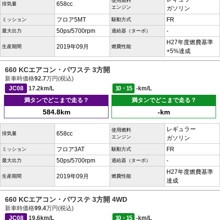
使用燃料
658cc
排気量
エンジン
ガソリン
フロア5MT
FR
ミッション
駆動方式
50ps/5700rpm
-
最大出力
過給器（ターボ）
H27年度燃費基準
2019年09月
生産期間
燃費性能
+5%達成
660 KCエアコン・パワステ 3方開
新車時価格
92.7
万円(税込)
JC08
17.2km/L
10・15
-km/L
満タンでどこまで走る？
満タンでどこまで走る？
584.8km
-km
レギュラー
使用燃料
658cc
排気量
エンジン
ガソリン
フロア3AT
FR
ミッション
駆動方式
50ps/5700rpm
-
最大出力
過給器（ターボ）
H27年度燃費基準
2019年09月
生産期間
燃費性能
達成
660 KCエアコン・パワステ 3方開 4WD
新車時価格
99.4
万円(税込)
JC08
19.6km/L
10・15
-km/L