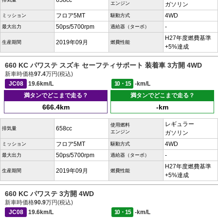
658cc
エンジン
ガソリン
フロア5MT
4WD
ミッション
駆動方式
50ps/5700rpm
-
最大出力
過給器（ターボ）
H27年度燃費基準
2019年09月
生産期間
燃費性能
+5%達成
660 KC パワステ スズキ セーフティサポート 装着車 3方開 4WD
新車時価格
97.4
万円(税込)
JC08
19.6km/L
10・15
-km/L
満タンでどこまで走る？
満タンでどこまで走る？
666.4km
-km
レギュラー
使用燃料
658cc
排気量
エンジン
ガソリン
フロア5MT
4WD
ミッション
駆動方式
50ps/5700rpm
-
最大出力
過給器（ターボ）
H27年度燃費基準
2019年09月
生産期間
燃費性能
+5%達成
660 KC パワステ 3方開 4WD
新車時価格
90.9
万円(税込)
JC08
19.6km/L
10・15
-km/L