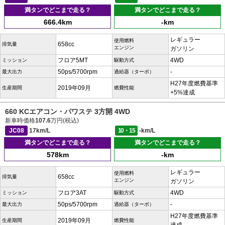
満タンでどこまで走る？
満タンでどこまで走る？
666.4km
-km
レギュラー
使用燃料
658cc
排気量
エンジン
ガソリン
フロア5MT
4WD
ミッション
駆動方式
50ps/5700rpm
-
最大出力
過給器（ターボ）
H27年度燃費基準
2019年09月
生産期間
燃費性能
+5%達成
660 KCエアコン・パワステ 3方開 4WD
新車時価格
107.6
万円(税込)
JC08
17km/L
10・15
-km/L
満タンでどこまで走る？
満タンでどこまで走る？
578km
-km
レギュラー
使用燃料
658cc
排気量
エンジン
ガソリン
フロア3AT
4WD
ミッション
駆動方式
50ps/5700rpm
-
最大出力
過給器（ターボ）
H27年度燃費基準
2019年09月
生産期間
燃費性能