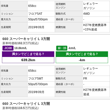
レギュラー
使用燃料
658cc
排気量
エンジン
ガソリン
フロア5AT
4WD
ミッション
駆動方式
50ps/5700rpm
-
最大出力
過給器（ターボ）
H27年度燃費基準
2019年09月
生産期間
燃費性能
+15%達成
660 スーパーキャリイ L 3方開
新車時価格
102.3
万円(税込)
JC08
18.8km/L
10・15
-km/L
満タンでどこまで走る？
満タンでどこまで走る？
639.2km
-km
レギュラー
使用燃料
658cc
排気量
エンジン
ガソリン
フロア5MT
FR
ミッション
駆動方式
50ps/5700rpm
-
最大出力
過給器（ターボ）
H27年度燃費基準
2019年09月
生産期間
燃費性能
達成
660 スーパーキャリイ L 3方開
新車時価格
110.5
万円(税込)