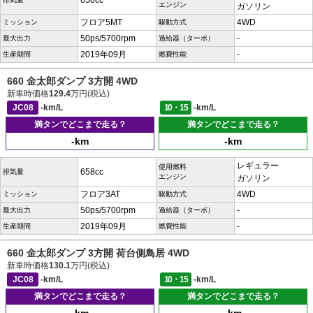
658cc
エンジン
ガソリン
フロア5MT
4WD
ミッション
駆動方式
50ps/5700rpm
-
最大出力
過給器（ターボ）
2019年09月
-
生産期間
燃費性能
660 金太郎ダンプ 3方開 4WD
新車時価格
129.4
万円(税込)
JC08
-km/L
10・15
-km/L
満タンでどこまで走る？
満タンでどこまで走る？
-km
-km
レギュラー
使用燃料
658cc
排気量
エンジン
ガソリン
フロア3AT
4WD
ミッション
駆動方式
50ps/5700rpm
-
最大出力
過給器（ターボ）
2019年09月
-
生産期間
燃費性能
660 金太郎ダンプ 3方開 荷台側鳥居 4WD
新車時価格
130.1
万円(税込)
JC08
-km/L
10・15
-km/L
満タンでどこまで走る？
満タンでどこまで走る？