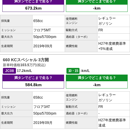
満タンでどこまで走る？
満タンでどこまで走る？
673.2km
-km
レギュラー
使用燃料
658cc
排気量
エンジン
ガソリン
フロア5MT
FR
ミッション
駆動方式
50ps/5700rpm
-
最大出力
過給器（ターボ）
H27年度燃費基準
2019年09月
生産期間
燃費性能
+5%達成
660 KCスペシャル 3方開
新車時価格
103.5
万円(税込)
JC08
17.2km/L
10・15
-km/L
満タンでどこまで走る？
満タンでどこまで走る？
584.8km
-km
レギュラー
使用燃料
658cc
排気量
エンジン
ガソリン
フロア3AT
FR
ミッション
駆動方式
50ps/5700rpm
-
最大出力
過給器（ターボ）
H27年度燃費基準
2019年09月
生産期間
燃費性能
達成