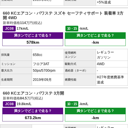
+5%達成
660 KCエアコン・パワステ スズキ セーフティサポート 装着車 3方
開 4WD
新車時価格
114
万円(税込)
JC08
17km/L
10・15
-km/L
満タンでどこまで走る？
満タンでどこまで走る？
578km
-km
レギュラー
使用燃料
658cc
排気量
エンジン
ガソリン
フロア3AT
4WD
ミッション
駆動方式
50ps/5700rpm
-
最大出力
過給器（ターボ）
H27年度燃費基準
2019年09月
生産期間
燃費性能
達成
660 KCエアコン・パワステ 3方開
新車時価格
84.5
万円(税込)
JC08
19.8km/L
10・15
-km/L
満タンでどこまで走る？
満タンでどこまで走る？
673.2km
-km
レギュラー