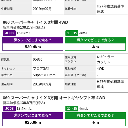
H27年度燃費基準
2019年09月
生産期間
燃費性能
達成
660 スーパーキャリイ X 3方開 4WD
新車時価格
138.2
万円(税込)
JC08
15.6km/L
10・15
-km/L
満タンでどこまで走る？
満タンでどこまで走る？
530.4km
-km
レギュラー
使用燃料
658cc
排気量
エンジン
ガソリン
フロア3AT
4WD
ミッション
駆動方式
50ps/5700rpm
-
最大出力
過給器（ターボ）
H27年度燃費基準
2019年09月
生産期間
燃費性能
達成
660 スーパーキャリイ X 3方開 オートギヤシフト車 4WD
新車時価格
138.8
万円(税込)
JC08
18.4km/L
10・15
-km/L
満タンでどこまで走る？
満タンでどこまで走る？
625.6km
-km