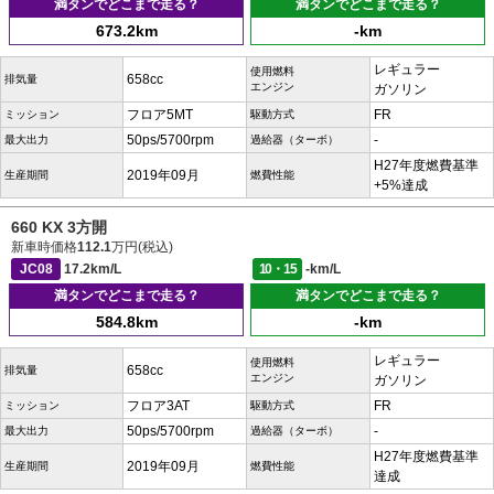
満タンでどこまで走る？
満タンでどこまで走る？
673.2km
-km
レギュラー
使用燃料
658cc
排気量
エンジン
ガソリン
フロア5MT
FR
ミッション
駆動方式
50ps/5700rpm
-
最大出力
過給器（ターボ）
H27年度燃費基準
2019年09月
生産期間
燃費性能
+5%達成
660 KX 3方開
新車時価格
112.1
万円(税込)
JC08
17.2km/L
10・15
-km/L
満タンでどこまで走る？
満タンでどこまで走る？
584.8km
-km
レギュラー
使用燃料
658cc
排気量
エンジン
ガソリン
フロア3AT
FR
ミッション
駆動方式
50ps/5700rpm
-
最大出力
過給器（ターボ）
H27年度燃費基準
2019年09月
生産期間
燃費性能
達成