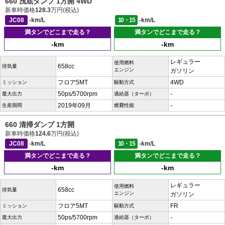
660 浅底ダンプ 1方開 4WD
新車時価格
128.3
万円(税込)
JC08
-km/L
10・15
-km/L
満タンでどこまで走る？
満タンでどこまで走る？
-km
-km
レギュラー
使用燃料
658cc
排気量
エンジン
ガソリン
フロア5MT
4WD
ミッション
駆動方式
50ps/5700rpm
-
最大出力
過給器（ターボ）
2019年09月
-
生産期間
燃費性能
660 清掃ダンプ 1方開
新車時価格
124.6
万円(税込)
JC08
-km/L
10・15
-km/L
満タンでどこまで走る？
満タンでどこまで走る？
-km
-km
レギュラー
使用燃料
658cc
排気量
エンジン
ガソリン
フロア5MT
FR
ミッション
駆動方式
50ps/5700rpm
-
最大出力
過給器（ターボ）