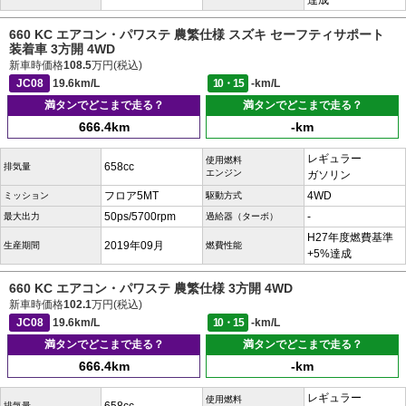
達成
660 KC エアコン・パワステ 農繁仕様 スズキ セーフティサポート
装着車 3方開 4WD
新車時価格
108.5
万円(税込)
JC08
19.6km/L
10・15
-km/L
満タンでどこまで走る？
満タンでどこまで走る？
666.4km
-km
レギュラー
使用燃料
658cc
排気量
エンジン
ガソリン
フロア5MT
4WD
ミッション
駆動方式
50ps/5700rpm
-
最大出力
過給器（ターボ）
H27年度燃費基準
2019年09月
生産期間
燃費性能
+5%達成
660 KC エアコン・パワステ 農繁仕様 3方開 4WD
新車時価格
102.1
万円(税込)
JC08
19.6km/L
10・15
-km/L
満タンでどこまで走る？
満タンでどこまで走る？
666.4km
-km
レギュラー
使用燃料
排気量