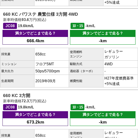
+5%達成
660 KC パワステ 農繁仕様 3方開 4WD
新車時価格
93.6
万円(税込)
JC08
19.6km/L
10・15
-km/L
満タンでどこまで走る？
満タンでどこまで走る？
666.4km
-km
レギュラー
使用燃料
658cc
排気量
エンジン
ガソリン
フロア5MT
4WD
ミッション
駆動方式
50ps/5700rpm
-
最大出力
過給器（ターボ）
H27年度燃費基準
2019年09月
生産期間
燃費性能
+5%達成
660 KC 3方開
新車時価格
72.3
万円(税込)
JC08
19.8km/L
10・15
-km/L
満タンでどこまで走る？
満タンでどこまで走る？
673.2km
-km
レギュラー
使用燃料
658cc
排気量
エンジン