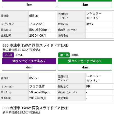
-km
-km
レギュラー
使用燃料
658cc
排気量
エンジン
ガソリン
フロア3AT
4WD
ミッション
駆動方式
50ps/5700rpm
-
最大出力
過給器（ターボ）
2019年09月
-
生産期間
燃費性能
660 冷凍車 1WAY 両側スライドドア仕様
新車時価格
181.3
万円(税込)
JC08
-km/L
10・15
-km/L
満タンでどこまで走る？
満タンでどこまで走る？
-km
-km
レギュラー
使用燃料
658cc
排気量
エンジン
ガソリン
フロア5MT
FR
ミッション
駆動方式
50ps/5700rpm
-
最大出力
過給器（ターボ）
2019年09月
-
生産期間
燃費性能
660 冷凍車 1WAY 両側スライドドア仕様
新車時価格
189.5
万円(税込)