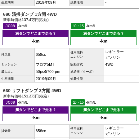
2019年09月
-
生産期間
燃費性能
660 清掃ダンプ 1方開 4WD
新車時価格
137.4
万円(税込)
JC08
-km/L
10・15
-km/L
満タンでどこまで走る？
満タンでどこまで走る？
-km
-km
レギュラー
使用燃料
658cc
排気量
エンジン
ガソリン
フロア5MT
4WD
ミッション
駆動方式
50ps/5700rpm
-
最大出力
過給器（ターボ）
2019年09月
-
生産期間
燃費性能
660 リフトダンプ 3方開 4WD
新車時価格
151.2
万円(税込)
JC08
-km/L
10・15
-km/L
満タンでどこまで走る？
満タンでどこまで走る？
-km
-km
レギュラー
使用燃料
658cc
排気量
エンジン
ガソリン