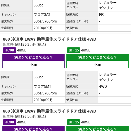
レギュラー
使用燃料
658cc
排気量
エンジン
ガソリン
フロア3AT
FR
ミッション
駆動方式
50ps/5700rpm
-
最大出力
過給器（ターボ）
2019年09月
-
生産期間
燃費性能
660 冷凍車 1WAY 助手席側スライドドア仕様 4WD
新車時価格
185.3
万円(税込)
JC08
-km/L
10・15
-km/L
満タンでどこまで走る？
満タンでどこまで走る？
-km
-km
レギュラー
使用燃料
658cc
排気量
エンジン
ガソリン
フロア5MT
4WD
ミッション
駆動方式
50ps/5700rpm
-
最大出力
過給器（ターボ）
2019年09月
-
生産期間
燃費性能
660 冷凍車 1WAY 助手席側スライドドア仕様 4WD
新車時価格
193.5
万円(税込)
JC08
-km/L
10・15
-km/L
満タンでどこまで走る？
満タンでどこまで走る？