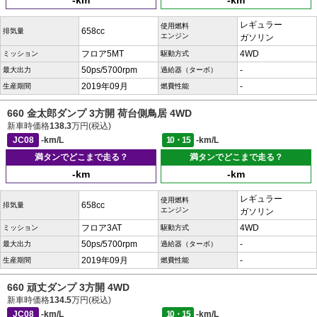
-km
-km
レギュラー
使用燃料
658cc
排気量
エンジン
ガソリン
フロア5MT
4WD
ミッション
駆動方式
50ps/5700rpm
-
最大出力
過給器（ターボ）
2019年09月
-
生産期間
燃費性能
660 金太郎ダンプ 3方開 荷台側鳥居 4WD
新車時価格
138.3
万円(税込)
JC08
-km/L
10・15
-km/L
満タンでどこまで走る？
満タンでどこまで走る？
-km
-km
レギュラー
使用燃料
658cc
排気量
エンジン
ガソリン
フロア3AT
4WD
ミッション
駆動方式
50ps/5700rpm
-
最大出力
過給器（ターボ）
2019年09月
-
生産期間
燃費性能
660 頑丈ダンプ 3方開 4WD
新車時価格
134.5
万円(税込)
JC08
-km/L
10・15
-km/L