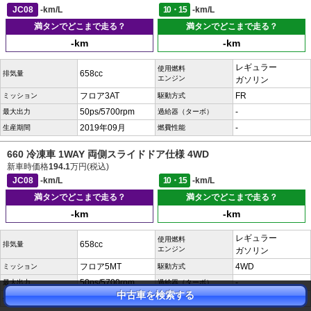
JC08
-km/L
10・15
-km/L
満タンでどこまで走る？
満タンでどこまで走る？
-km
-km
レギュラー
使用燃料
658cc
排気量
エンジン
ガソリン
フロア3AT
FR
ミッション
駆動方式
50ps/5700rpm
-
最大出力
過給器（ターボ）
2019年09月
-
生産期間
燃費性能
660 冷凍車 1WAY 両側スライドドア仕様 4WD
新車時価格
194.1
万円(税込)
JC08
-km/L
10・15
-km/L
満タンでどこまで走る？
満タンでどこまで走る？
-km
-km
レギュラー
使用燃料
658cc
排気量
エンジン
ガソリン
フロア5MT
4WD
ミッション
駆動方式
50ps/5700rpm
-
最大出力
過給器（ターボ）
中古車を検索する
2019年09月
-
生産期間
燃費性能