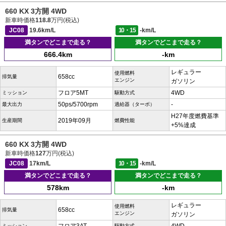
660 KX 3方開 4WD
新車時価格
118.8
万円(税込)
JC08
19.6km/L
10・15
-km/L
満タンでどこまで走る？
満タンでどこまで走る？
666.4km
-km
レギュラー
使用燃料
658cc
排気量
エンジン
ガソリン
フロア5MT
4WD
ミッション
駆動方式
50ps/5700rpm
-
最大出力
過給器（ターボ）
H27年度燃費基準
2019年09月
生産期間
燃費性能
+5%達成
660 KX 3方開 4WD
新車時価格
127
万円(税込)
JC08
17km/L
10・15
-km/L
満タンでどこまで走る？
満タンでどこまで走る？
578km
-km
レギュラー
使用燃料
658cc
排気量
エンジン
ガソリン
ミッション
駆動方式