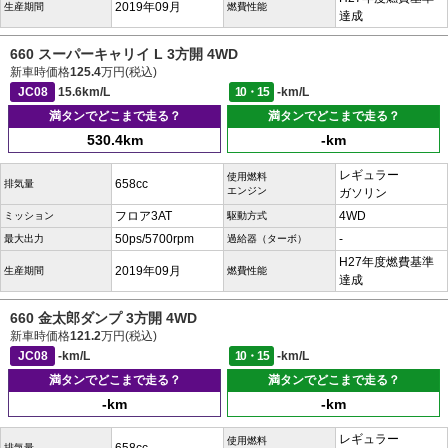
2019年09月
生産期間
燃費性能
達成
660 スーパーキャリイ L 3方開 4WD
新車時価格
125.4
万円(税込)
JC08
15.6km/L
10・15
-km/L
満タンでどこまで走る？
満タンでどこまで走る？
530.4km
-km
レギュラー
使用燃料
658cc
排気量
エンジン
ガソリン
フロア3AT
4WD
ミッション
駆動方式
50ps/5700rpm
-
最大出力
過給器（ターボ）
H27年度燃費基準
2019年09月
生産期間
燃費性能
達成
660 金太郎ダンプ 3方開 4WD
新車時価格
121.2
万円(税込)
JC08
-km/L
10・15
-km/L
満タンでどこまで走る？
満タンでどこまで走る？
-km
-km
レギュラー
使用燃料
排気量