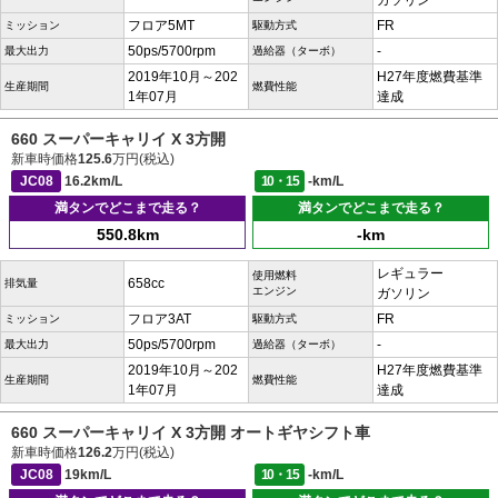
ガソリン
フロア5MT
FR
ミッション
駆動方式
50ps/5700rpm
-
最大出力
過給器（ターボ）
2019年10月～202
H27年度燃費基準
生産期間
燃費性能
1年07月
達成
660 スーパーキャリイ X 3方開
新車時価格
125.6
万円(税込)
JC08
16.2km/L
10・15
-km/L
満タンでどこまで走る？
満タンでどこまで走る？
550.8km
-km
レギュラー
使用燃料
658cc
排気量
エンジン
ガソリン
フロア3AT
FR
ミッション
駆動方式
50ps/5700rpm
-
最大出力
過給器（ターボ）
2019年10月～202
H27年度燃費基準
生産期間
燃費性能
1年07月
達成
660 スーパーキャリイ X 3方開 オートギヤシフト車
新車時価格
126.2
万円(税込)
JC08
19km/L
10・15
-km/L