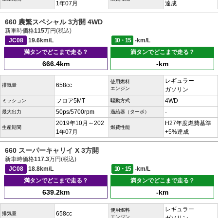
1年07月
達成
660 農繁スペシャル 3方開 4WD
新車時価格
115
万円(税込)
JC08
19.6km/L
10・15
-km/L
満タンでどこまで走る？
満タンでどこまで走る？
666.4km
-km
レギュラー
使用燃料
658cc
排気量
エンジン
ガソリン
フロア5MT
4WD
ミッション
駆動方式
50ps/5700rpm
-
最大出力
過給器（ターボ）
2019年10月～202
H27年度燃費基準
生産期間
燃費性能
1年07月
+5%達成
660 スーパーキャリイ X 3方開
新車時価格
117.3
万円(税込)
JC08
18.8km/L
10・15
-km/L
満タンでどこまで走る？
満タンでどこまで走る？
639.2km
-km
レギュラー
使用燃料
658cc
排気量
エンジン