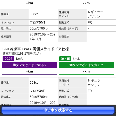
-km
-km
レギュラー
使用燃料
658cc
排気量
エンジン
ガソリン
フロア5MT
FR
ミッション
駆動方式
50ps/5700rpm
-
最大出力
過給器（ターボ）
2019年10月～202
-
生産期間
燃費性能
1年07月
660 冷凍車 1WAY 両側スライドドア仕様
新車時価格
193.1
万円(税込)
JC08
-km/L
10・15
-km/L
満タンでどこまで走る？
満タンでどこまで走る？
-km
-km
レギュラー
使用燃料
658cc
排気量
エンジン
ガソリン
フロア3AT
FR
ミッション
駆動方式
50ps/5700rpm
-
最大出力
過給器（ターボ）
2019年10月～202
-
生産期間
燃費性能
1年07月
中古車を検索する