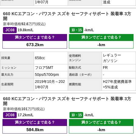
1年07月
達成
660 KCエアコン・パワステ スズキ セーフティサポート 装着車 3方
開
新車時価格
92.6
万円(税込)
JC08
19.8km/L
10・15
-km/L
満タンでどこまで走る？
満タンでどこまで走る？
673.2km
-km
レギュラー
使用燃料
658cc
排気量
エンジン
ガソリン
フロア5MT
FR
ミッション
駆動方式
50ps/5700rpm
-
最大出力
過給器（ターボ）
2019年10月～202
H27年度燃費基準
生産期間
燃費性能
1年07月
+5%達成
660 KCエアコン・パワステ スズキ セーフティサポート 装着車 3方
開
新車時価格
101
万円(税込)
JC08
17.2km/L
10・15
-km/L
満タンでどこまで走る？
満タンでどこまで走る？
584.8km
-km