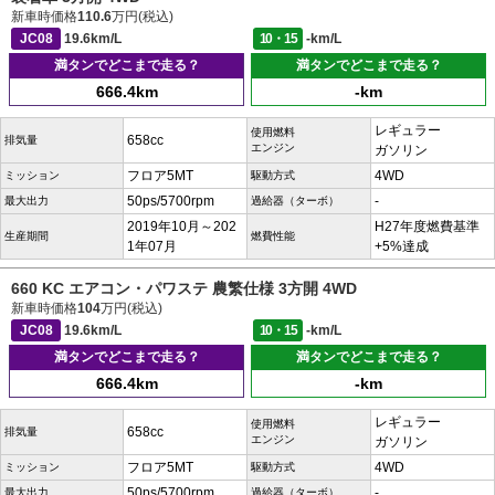
新車時価格
110.6
万円(税込)
JC08
19.6km/L
10・15
-km/L
満タンでどこまで走る？
満タンでどこまで走る？
666.4km
-km
レギュラー
使用燃料
658cc
排気量
エンジン
ガソリン
フロア5MT
4WD
ミッション
駆動方式
50ps/5700rpm
-
最大出力
過給器（ターボ）
2019年10月～202
H27年度燃費基準
生産期間
燃費性能
1年07月
+5%達成
660 KC エアコン・パワステ 農繁仕様 3方開 4WD
新車時価格
104
万円(税込)
JC08
19.6km/L
10・15
-km/L
満タンでどこまで走る？
満タンでどこまで走る？
666.4km
-km
レギュラー
使用燃料
658cc
排気量
エンジン
ガソリン
フロア5MT
4WD
ミッション
駆動方式
50ps/5700rpm
-
最大出力
過給器（ターボ）