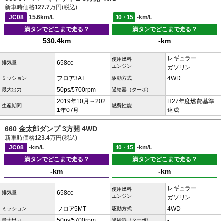
新車時価格
127.7
万円(税込)
JC08
15.6km/L
10・15
-km/L
満タンでどこまで走る？
満タンでどこまで走る？
530.4km
-km
レギュラー
使用燃料
658cc
排気量
エンジン
ガソリン
フロア3AT
4WD
ミッション
駆動方式
50ps/5700rpm
-
最大出力
過給器（ターボ）
2019年10月～202
H27年度燃費基準
生産期間
燃費性能
1年07月
達成
660 金太郎ダンプ 3方開 4WD
新車時価格
123.4
万円(税込)
JC08
-km/L
10・15
-km/L
満タンでどこまで走る？
満タンでどこまで走る？
-km
-km
レギュラー
使用燃料
658cc
排気量
エンジン
ガソリン
フロア5MT
4WD
ミッション
駆動方式
50ps/5700rpm
-
最大出力
過給器（ターボ）