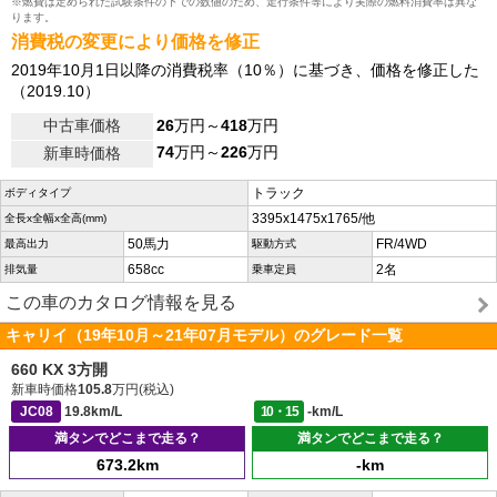
※燃費は定められた試験条件の下での数値のため、走行条件等により実際の燃料消費率は異な
ります。
消費税の変更により価格を修正
2019年10月1日以降の消費税率（10％）に基づき、価格を修正した
（2019.10）
中古車価格
26
万円～
418
万円
74
万円～
226
万円
新車時価格
トラック
ボディタイプ
3395x1475x1765/他
全長x全幅x全高(mm)
50馬力
FR/4WD
最高出力
駆動方式
658cc
2名
排気量
乗車定員
この車のカタログ情報を見る
キャリイ（19年10月～21年07月モデル）のグレード一覧
660 KX 3方開
新車時価格
105.8
万円(税込)
JC08
19.8km/L
10・15
-km/L
満タンでどこまで走る？
満タンでどこまで走る？
673.2km
-km