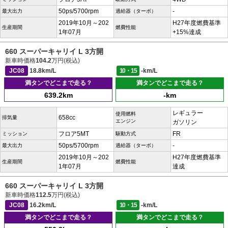
50ps/5700rpm
-
最大出力
過給器（ターボ）
2019年10月～202
H27年度燃費基準
生産期間
燃費性能
1年07月
+15%達成
660 スーパーキャリイ L 3方開
新車時価格
104.2
万円(税込)
JC08
18.8km/L
10・15
-km/L
満タンでどこまで走る？
満タンでどこまで走る？
639.2km
-km
レギュラー
使用燃料
658cc
排気量
エンジン
ガソリン
フロア5MT
FR
ミッション
駆動方式
50ps/5700rpm
-
最大出力
過給器（ターボ）
2019年10月～202
H27年度燃費基準
生産期間
燃費性能
1年07月
達成
660 スーパーキャリイ L 3方開
新車時価格
112.5
万円(税込)
JC08
16.2km/L
10・15
-km/L
満タンでどこまで走る？
満タンでどこまで走る？