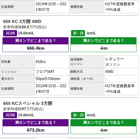
2019年10月～202
H27年度燃費基準
生産期間
燃費性能
1年07月
+5%達成
660 KC 3方開 4WD
新車時価格
88.8
万円(税込)
JC08
19.6km/L
10・15
-km/L
満タンでどこまで走る？
満タンでどこまで走る？
666.4km
-km
レギュラー
使用燃料
658cc
排気量
エンジン
ガソリン
フロア5MT
4WD
ミッション
駆動方式
50ps/5700rpm
-
最大出力
過給器（ターボ）
2019年10月～202
H27年度燃費基準
生産期間
燃費性能
1年07月
+5%達成
660 KCスペシャル 3方開
新車時価格
97
万円(税込)
JC08
19.8km/L
10・15
-km/L
満タンでどこまで走る？
満タンでどこまで走る？
673.2km
-km