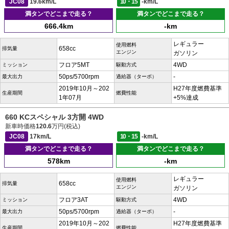
JC08
19.6km/L
10・15
-km/L
満タンでどこまで走る？
満タンでどこまで走る？
666.4km
-km
レギュラー
使用燃料
658cc
排気量
エンジン
ガソリン
フロア5MT
4WD
ミッション
駆動方式
50ps/5700rpm
-
最大出力
過給器（ターボ）
2019年10月～202
H27年度燃費基準
生産期間
燃費性能
1年07月
+5%達成
660 KCスペシャル 3方開 4WD
新車時価格
120.6
万円(税込)
JC08
17km/L
10・15
-km/L
満タンでどこまで走る？
満タンでどこまで走る？
578km
-km
レギュラー
使用燃料
658cc
排気量
エンジン
ガソリン
フロア3AT
4WD
ミッション
駆動方式
50ps/5700rpm
-
最大出力
過給器（ターボ）
2019年10月～202
H27年度燃費基準
生産期間
燃費性能