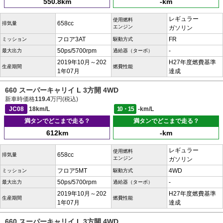
550.8km
-km
レギュラー
使用燃料
658cc
排気量
エンジン
ガソリン
フロア3AT
FR
ミッション
駆動方式
50ps/5700rpm
-
最大出力
過給器（ターボ）
2019年10月～202
H27年度燃費基準
生産期間
燃費性能
1年07月
達成
660 スーパーキャリイ L 3方開 4WD
新車時価格
119.4
万円(税込)
JC08
18km/L
10・15
-km/L
満タンでどこまで走る？
満タンでどこまで走る？
612km
-km
レギュラー
使用燃料
658cc
排気量
エンジン
ガソリン
フロア5MT
4WD
ミッション
駆動方式
50ps/5700rpm
-
最大出力
過給器（ターボ）
2019年10月～202
H27年度燃費基準
生産期間
燃費性能
1年07月
達成
660 スーパーキャリイ L 3方開 4WD