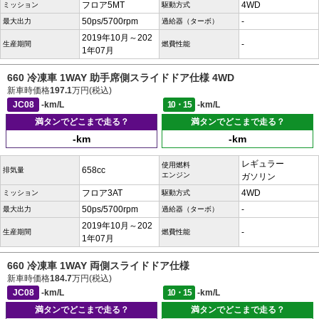
フロア5MT
4WD
ミッション
駆動方式
50ps/5700rpm
-
最大出力
過給器（ターボ）
2019年10月～202
-
生産期間
燃費性能
1年07月
660 冷凍車 1WAY 助手席側スライドドア仕様 4WD
新車時価格
197.1
万円(税込)
JC08
-km/L
10・15
-km/L
満タンでどこまで走る？
満タンでどこまで走る？
-km
-km
レギュラー
使用燃料
658cc
排気量
エンジン
ガソリン
フロア3AT
4WD
ミッション
駆動方式
50ps/5700rpm
-
最大出力
過給器（ターボ）
2019年10月～202
-
生産期間
燃費性能
1年07月
660 冷凍車 1WAY 両側スライドドア仕様
新車時価格
184.7
万円(税込)
JC08
-km/L
10・15
-km/L
満タンでどこまで走る？
満タンでどこまで走る？