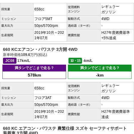
レギュラー
使用燃料
658cc
排気量
エンジン
ガソリン
フロア5MT
4WD
ミッション
駆動方式
50ps/5700rpm
-
最大出力
過給器（ターボ）
2019年10月～202
H27年度燃費基準
生産期間
燃費性能
1年07月
+5%達成
660 KCエアコン・パワステ 3方開 4WD
新車時価格
109.6
万円(税込)
JC08
17km/L
10・15
-km/L
満タンでどこまで走る？
満タンでどこまで走る？
578km
-km
レギュラー
使用燃料
658cc
排気量
エンジン
ガソリン
フロア3AT
4WD
ミッション
駆動方式
50ps/5700rpm
-
最大出力
過給器（ターボ）
2019年10月～202
H27年度燃費基準
生産期間
燃費性能
1年07月
達成
660 KC エアコン・パワステ 農繁仕様 スズキ セーフティサポート
装着車 3方開 4WD