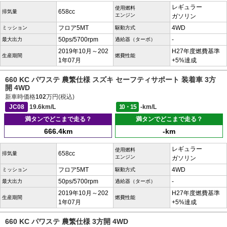
レギュラー
使用燃料
658cc
排気量
エンジン
ガソリン
フロア5MT
4WD
ミッション
駆動方式
50ps/5700rpm
-
最大出力
過給器（ターボ）
2019年10月～202
H27年度燃費基準
生産期間
燃費性能
1年07月
+5%達成
660 KC パワステ 農繁仕様 スズキ セーフティサポート 装着車 3方
開 4WD
新車時価格
102
万円(税込)
JC08
19.6km/L
10・15
-km/L
満タンでどこまで走る？
満タンでどこまで走る？
666.4km
-km
レギュラー
使用燃料
658cc
排気量
エンジン
ガソリン
フロア5MT
4WD
ミッション
駆動方式
50ps/5700rpm
-
最大出力
過給器（ターボ）
2019年10月～202
H27年度燃費基準
生産期間
燃費性能
1年07月
+5%達成
660 KC パワステ 農繁仕様 3方開 4WD