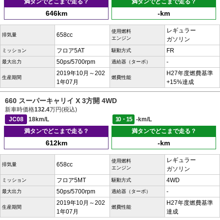
満タンでどこまで走る？
満タンでどこまで走る？
646km
-km
レギュラー
使用燃料
658cc
排気量
エンジン
ガソリン
フロア5AT
FR
ミッション
駆動方式
50ps/5700rpm
-
最大出力
過給器（ターボ）
2019年10月～202
H27年度燃費基準
生産期間
燃費性能
1年07月
+15%達成
660 スーパーキャリイ X 3方開 4WD
新車時価格
132.4
万円(税込)
JC08
18km/L
10・15
-km/L
満タンでどこまで走る？
満タンでどこまで走る？
612km
-km
レギュラー
使用燃料
658cc
排気量
エンジン
ガソリン
フロア5MT
4WD
ミッション
駆動方式
50ps/5700rpm
-
最大出力
過給器（ターボ）
2019年10月～202
H27年度燃費基準
生産期間
燃費性能
1年07月
達成