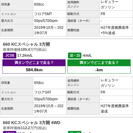
レギュラー
使用燃料
658cc
排気量
エンジン
ガソリン
フロア5MT
FR
ミッション
駆動方式
50ps/5700rpm
-
最大出力
過給器（ターボ）
2019年10月～202
H27年度燃費基準
生産期間
燃費性能
1年07月
+5%達成
660 KCスペシャル 3方開
新車時価格
105.4
万円(税込)
JC08
17.2km/L
10・15
-km/L
満タンでどこまで走る？
満タンでどこまで走る？
584.8km
-km
レギュラー
使用燃料
658cc
排気量
エンジン
ガソリン
フロア3AT
FR
ミッション
駆動方式
50ps/5700rpm
-
最大出力
過給器（ターボ）
2019年10月～202
H27年度燃費基準
生産期間
燃費性能
1年07月
達成
660 KCスペシャル 3方開 4WD
新車時価格
112.2
万円(税込)