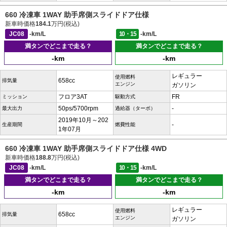
660 冷凍車 1WAY 助手席側スライドドア仕様
新車時価格
184.1
万円(税込)
JC08
-km/L
10・15
-km/L
満タンでどこまで走る？
満タンでどこまで走る？
-km
-km
レギュラー
使用燃料
658cc
排気量
エンジン
ガソリン
フロア3AT
FR
ミッション
駆動方式
50ps/5700rpm
-
最大出力
過給器（ターボ）
2019年10月～202
-
生産期間
燃費性能
1年07月
660 冷凍車 1WAY 助手席側スライドドア仕様 4WD
新車時価格
188.8
万円(税込)
JC08
-km/L
10・15
-km/L
満タンでどこまで走る？
満タンでどこまで走る？
-km
-km
レギュラー
使用燃料
658cc
排気量
エンジン
ガソリン