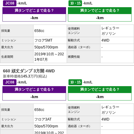
JC08
-km/L
10・15
-km/L
満タンでどこまで走る？
満タンでどこまで走る？
-km
-km
レギュラー
使用燃料
658cc
排気量
エンジン
ガソリン
フロア5MT
4WD
ミッション
駆動方式
50ps/5700rpm
-
最大出力
過給器（ターボ）
2019年10月～202
-
生産期間
燃費性能
1年07月
660 頑丈ダンプ 3方開 4WD
新車時価格
145.3
万円(税込)
JC08
-km/L
10・15
-km/L
満タンでどこまで走る？
満タンでどこまで走る？
-km
-km
レギュラー
使用燃料
658cc
排気量
エンジン
ガソリン
フロア3AT
4WD
ミッション
駆動方式
50ps/5700rpm
-
最大出力
過給器（ターボ）
2019年10月～202