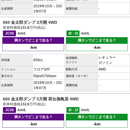
2019年10月～202
-
生産期間
燃費性能
1年07月
660 金太郎ダンプ 3方開 4WD
新車時価格
131.8
万円(税込)
JC08
-km/L
10・15
-km/L
満タンでどこまで走る？
満タンでどこまで走る？
-km
-km
レギュラー
使用燃料
658cc
排気量
エンジン
ガソリン
フロア3AT
4WD
ミッション
駆動方式
50ps/5700rpm
-
最大出力
過給器（ターボ）
2019年10月～202
-
生産期間
燃費性能
1年07月
660 金太郎ダンプ 3方開 荷台側鳥居 4WD
新車時価格
132.6
万円(税込)
JC08
-km/L
10・15
-km/L
満タンでどこまで走る？
満タンでどこまで走る？
-km
-km