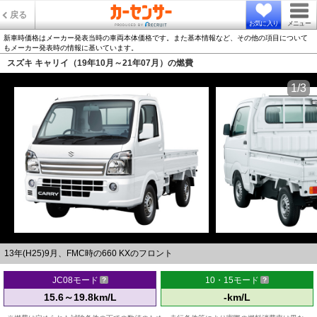
戻る
お気に入り
メニュー
新車時価格はメーカー発表当時の車両本体価格です。また基本情報など、その他の項目について
もメーカー発表時の情報に基いています。
スズキ キャリイ（19年10月～21年07月）の燃費
1/3
13年(H25)9月、FMC時の660 KXのフロント
JC08モード
10・15モード
15.6～19.8km/L
-km/L