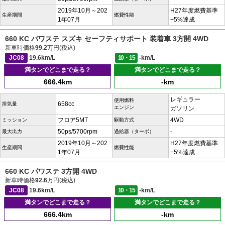
2019年10月～202
H27年度燃費基準
生産期間
燃費性能
1年07月
+5%達成
660 KC パワステ スズキ セーフティサポート 装着車 3方開 4WD
新車時価格
99.2
万円(税込)
JC08
19.6km/L
10・15
-km/L
満タンでどこまで走る？
満タンでどこまで走る？
666.4km
-km
レギュラー
使用燃料
658cc
排気量
エンジン
ガソリン
フロア5MT
4WD
ミッション
駆動方式
50ps/5700rpm
-
最大出力
過給器（ターボ）
2019年10月～202
H27年度燃費基準
生産期間
燃費性能
1年07月
+5%達成
660 KC パワステ 3方開 4WD
新車時価格
92.6
万円(税込)
JC08
19.6km/L
10・15
-km/L
満タンでどこまで走る？
満タンでどこまで走る？
666.4km
-km