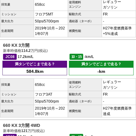
レギュラー
使用燃料
658cc
排気量
エンジン
ガソリン
フロア5MT
FR
ミッション
駆動方式
50ps/5700rpm
-
最大出力
過給器（ターボ）
2019年10月～202
H27年度燃費基準
生産期間
燃費性能
1年07月
+5%達成
660 KX 3方開
新車時価格
114.2
万円(税込)
JC08
17.2km/L
10・15
-km/L
満タンでどこまで走る？
満タンでどこまで走る？
584.8km
-km
レギュラー
使用燃料
658cc
排気量
エンジン
ガソリン
フロア3AT
FR
ミッション
駆動方式
50ps/5700rpm
-
最大出力
過給器（ターボ）
2019年10月～202
H27年度燃費基準
生産期間
燃費性能
1年07月
達成
660 KX 3方開 4WD
新車時価格
121
万円(税込)