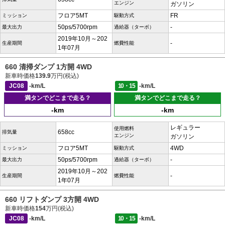
エンジン
ガソリン
フロア5MT
FR
ミッション
駆動方式
50ps/5700rpm
-
最大出力
過給器（ターボ）
2019年10月～202
-
生産期間
燃費性能
1年07月
660 清掃ダンプ 1方開 4WD
新車時価格
139.9
万円(税込)
JC08
-km/L
10・15
-km/L
満タンでどこまで走る？
満タンでどこまで走る？
-km
-km
レギュラー
使用燃料
658cc
排気量
エンジン
ガソリン
フロア5MT
4WD
ミッション
駆動方式
50ps/5700rpm
-
最大出力
過給器（ターボ）
2019年10月～202
-
生産期間
燃費性能
1年07月
660 リフトダンプ 3方開 4WD
新車時価格
154
万円(税込)
JC08
-km/L
10・15
-km/L