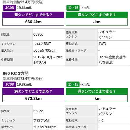
新車時価格
95.4
万円(税込)
JC08
19.6km/L
10・15
-km/L
満タンでどこまで走る？
満タンでどこまで走る？
666.4km
-km
レギュラー
使用燃料
658cc
排気量
エンジン
ガソリン
フロア5MT
4WD
ミッション
駆動方式
50ps/5700rpm
-
最大出力
過給器（ターボ）
2019年10月～202
H27年度燃費基準
生産期間
燃費性能
1年07月
+5%達成
660 KC 3方開
新車時価格
73.6
万円(税込)
JC08
19.8km/L
10・15
-km/L
満タンでどこまで走る？
満タンでどこまで走る？
673.2km
-km
レギュラー
使用燃料
658cc
排気量
エンジン
ガソリン
フロア5MT
FR
ミッション
駆動方式
50ps/5700rpm
-
最大出力
過給器（ターボ）