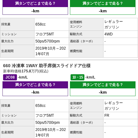
満タンでどこまで走る？
満タンでどこまで走る？
-km
-km
レギュラー
使用燃料
658cc
排気量
エンジン
ガソリン
フロア5MT
4WD
ミッション
駆動方式
50ps/5700rpm
-
最大出力
過給器（ターボ）
2019年10月～202
-
生産期間
燃費性能
1年07月
660 冷凍車 1WAY 助手席側スライドドア仕様
新車時価格
175.8
万円(税込)
JC08
-km/L
10・15
-km/L
満タンでどこまで走る？
満タンでどこまで走る？
-km
-km
レギュラー
使用燃料
658cc
排気量
エンジン
ガソリン
フロア5MT
FR
ミッション
駆動方式
50ps/5700rpm
-
最大出力
過給器（ターボ）
2019年10月～202
-
生産期間
燃費性能
1年07月