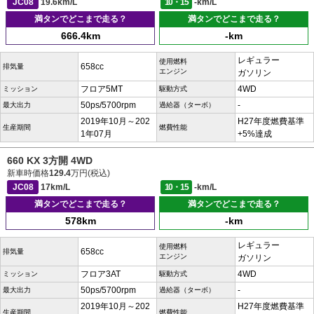
JC08
19.6km/L
10・15
-km/L
満タンでどこまで走る？
満タンでどこまで走る？
666.4km
-km
レギュラー
使用燃料
658cc
排気量
エンジン
ガソリン
フロア5MT
4WD
ミッション
駆動方式
50ps/5700rpm
-
最大出力
過給器（ターボ）
2019年10月～202
H27年度燃費基準
生産期間
燃費性能
1年07月
+5%達成
660 KX 3方開 4WD
新車時価格
129.4
万円(税込)
JC08
17km/L
10・15
-km/L
満タンでどこまで走る？
満タンでどこまで走る？
578km
-km
レギュラー
使用燃料
658cc
排気量
エンジン
ガソリン
フロア3AT
4WD
ミッション
駆動方式
50ps/5700rpm
-
最大出力
過給器（ターボ）
2019年10月～202
H27年度燃費基準
生産期間
燃費性能