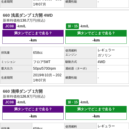
-
生産期間
燃費性能
1年07月
660 浅底ダンプ 1方開 4WD
新車時価格
130.7
万円(税込)
JC08
-km/L
10・15
-km/L
満タンでどこまで走る？
満タンでどこまで走る？
-km
-km
レギュラー
使用燃料
658cc
排気量
エンジン
ガソリン
フロア5MT
4WD
ミッション
駆動方式
50ps/5700rpm
-
最大出力
過給器（ターボ）
2019年10月～202
-
生産期間
燃費性能
1年07月
660 清掃ダンプ 1方開
新車時価格
126.9
万円(税込)
JC08
-km/L
10・15
-km/L
満タンでどこまで走る？
満タンでどこまで走る？
-km
-km
レギュラー
使用燃料
658cc
排気量