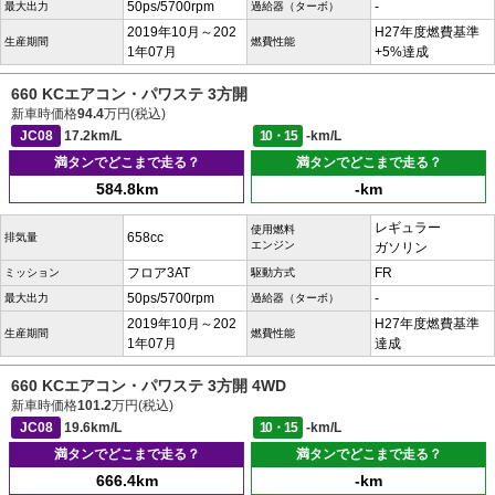
50ps/5700rpm
-
最大出力
過給器（ターボ）
2019年10月～202
H27年度燃費基準
生産期間
燃費性能
1年07月
+5%達成
660 KCエアコン・パワステ 3方開
新車時価格
94.4
万円(税込)
JC08
17.2km/L
10・15
-km/L
満タンでどこまで走る？
満タンでどこまで走る？
584.8km
-km
レギュラー
使用燃料
658cc
排気量
エンジン
ガソリン
フロア3AT
FR
ミッション
駆動方式
50ps/5700rpm
-
最大出力
過給器（ターボ）
2019年10月～202
H27年度燃費基準
生産期間
燃費性能
1年07月
達成
660 KCエアコン・パワステ 3方開 4WD
新車時価格
101.2
万円(税込)
JC08
19.6km/L
10・15
-km/L
満タンでどこまで走る？
満タンでどこまで走る？
666.4km
-km