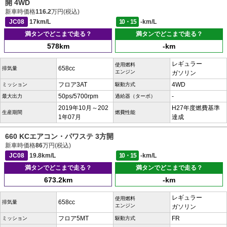
開 4WD
新車時価格
116.2
万円(税込)
JC08
17km/L
10・15
-km/L
満タンでどこまで走る？
満タンでどこまで走る？
578km
-km
レギュラー
使用燃料
658cc
排気量
エンジン
ガソリン
フロア3AT
4WD
ミッション
駆動方式
50ps/5700rpm
-
最大出力
過給器（ターボ）
2019年10月～202
H27年度燃費基準
生産期間
燃費性能
1年07月
達成
660 KCエアコン・パワステ 3方開
新車時価格
86
万円(税込)
JC08
19.8km/L
10・15
-km/L
満タンでどこまで走る？
満タンでどこまで走る？
673.2km
-km
レギュラー
使用燃料
658cc
排気量
エンジン
ガソリン
フロア5MT
FR
ミッション
駆動方式