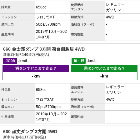
レギュラー
使用燃料
658cc
排気量
エンジン
ガソリン
フロア5MT
4WD
ミッション
駆動方式
50ps/5700rpm
-
最大出力
過給器（ターボ）
2019年10月～202
-
生産期間
燃費性能
1年07月
660 金太郎ダンプ 3方開 荷台側鳥居 4WD
新車時価格
140.9
万円(税込)
JC08
-km/L
10・15
-km/L
満タンでどこまで走る？
満タンでどこまで走る？
-km
-km
レギュラー
使用燃料
658cc
排気量
エンジン
ガソリン
フロア3AT
4WD
ミッション
駆動方式
50ps/5700rpm
-
最大出力
過給器（ターボ）
2019年10月～202
-
生産期間
燃費性能
1年07月
660 頑丈ダンプ 3方開 4WD
新車時価格
137
万円(税込)