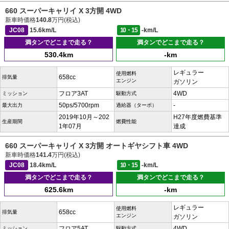
660 スーパーキャリイ X 3方開 4WD
新車時価格
140.8
万円(税込)
JC08
15.6km/L
10・15
-km/L
満タンでどこまで走る？
満タンでどこまで走る？
530.4km
-km
レギュラー
使用燃料
658cc
排気量
エンジン
ガソリン
フロア3AT
4WD
ミッション
駆動方式
50ps/5700rpm
-
最大出力
過給器（ターボ）
2019年10月～202
H27年度燃費基準
生産期間
燃費性能
1年07月
達成
660 スーパーキャリイ X 3方開 オートギヤシフト車 4WD
新車時価格
141.4
万円(税込)
JC08
18.4km/L
10・15
-km/L
満タンでどこまで走る？
満タンでどこまで走る？
625.6km
-km
レギュラー
使用燃料
658cc
排気量
エンジン
ガソリン
フロア5AT
4WD
ミッション
駆動方式