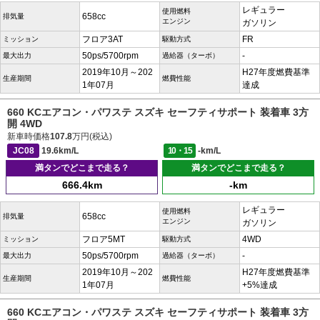
レギュラー
使用燃料
658cc
排気量
エンジン
ガソリン
フロア3AT
FR
ミッション
駆動方式
50ps/5700rpm
-
最大出力
過給器（ターボ）
2019年10月～202
H27年度燃費基準
生産期間
燃費性能
1年07月
達成
660 KCエアコン・パワステ スズキ セーフティサポート 装着車 3方
開 4WD
新車時価格
107.8
万円(税込)
JC08
19.6km/L
10・15
-km/L
満タンでどこまで走る？
満タンでどこまで走る？
666.4km
-km
レギュラー
使用燃料
658cc
排気量
エンジン
ガソリン
フロア5MT
4WD
ミッション
駆動方式
50ps/5700rpm
-
最大出力
過給器（ターボ）
2019年10月～202
H27年度燃費基準
生産期間
燃費性能
1年07月
+5%達成
660 KCエアコン・パワステ スズキ セーフティサポート 装着車 3方