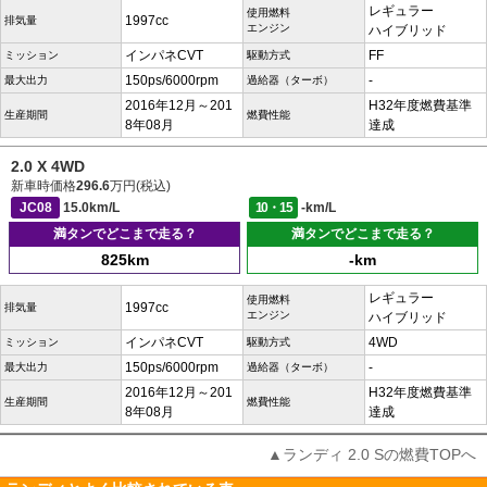
レギュラー
使用燃料
1997cc
排気量
エンジン
ハイブリッド
インパネCVT
FF
ミッション
駆動方式
150ps/6000rpm
-
最大出力
過給器（ターボ）
2016年12月～201
H32年度燃費基準
生産期間
燃費性能
8年08月
達成
2.0 X 4WD
新車時価格
296.6
万円(税込)
JC08
15.0km/L
10・15
-km/L
満タンでどこまで走る？
満タンでどこまで走る？
825km
-km
レギュラー
使用燃料
1997cc
排気量
エンジン
ハイブリッド
インパネCVT
4WD
ミッション
駆動方式
150ps/6000rpm
-
最大出力
過給器（ターボ）
2016年12月～201
H32年度燃費基準
生産期間
燃費性能
8年08月
達成
▲ランディ 2.0 Sの燃費TOPへ