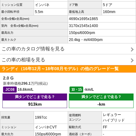
インパネ
5ドア
ミッション位置
ドア数
5.5m
160mm
最小回転半径
最低地上高
4690x1695x1865
全長x全幅x全高(mm)
3170x1545x1400
室内 全長x全幅x全高(mm)
150ps/6000rpm
最高出力
20.4kg・m/4400rpm
最大トルク
この車のカタログ情報を見る
この車の相場を見る
ランディ（16年12月～18年08月モデル）の他のグレード一覧
2.0 G
新車時価格
296.1
万円(税込)
JC08
16.6km/L
10・15
-km/L
満タンでどこまで走る？
満タンでどこまで走る？
913km
-km
レギュラー
使用燃料
1997cc
排気量
エンジン
ハイブリッド
インパネCVT
FF
ミッション
駆動方式
150ps/6000rpm
-
最大出力
過給器（ターボ）