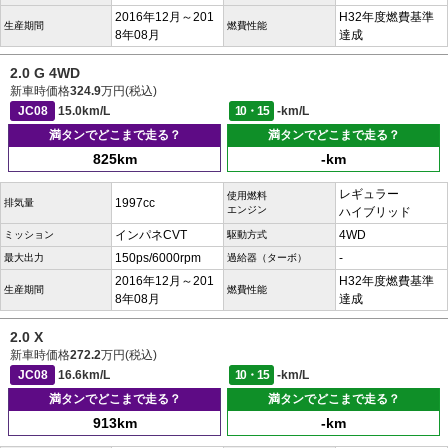
2016年12月～201
H32年度燃費基準
生産期間
燃費性能
8年08月
達成
2.0 G 4WD
新車時価格
324.9
万円(税込)
JC08
15.0km/L
10・15
-km/L
満タンでどこまで走る？
満タンでどこまで走る？
825km
-km
レギュラー
使用燃料
1997cc
排気量
エンジン
ハイブリッド
インパネCVT
4WD
ミッション
駆動方式
150ps/6000rpm
-
最大出力
過給器（ターボ）
2016年12月～201
H32年度燃費基準
生産期間
燃費性能
8年08月
達成
2.0 X
新車時価格
272.2
万円(税込)
JC08
16.6km/L
10・15
-km/L
満タンでどこまで走る？
満タンでどこまで走る？
913km
-km