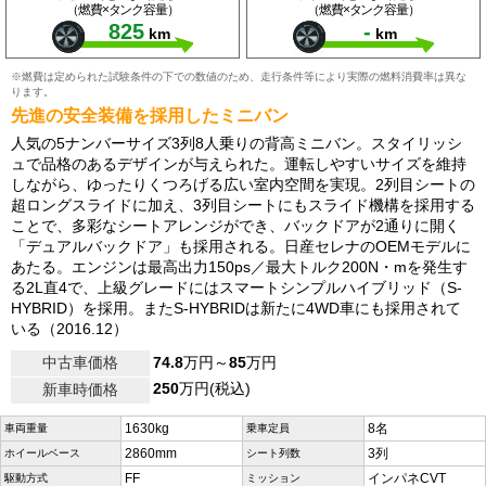
（燃費×タンク容量）
（燃費×タンク容量）
825
-
km
km
※燃費は定められた試験条件の下での数値のため、走行条件等により実際の燃料消費率は異な
ります。
先進の安全装備を採用したミニバン
人気の5ナンバーサイズ3列8人乗りの背高ミニバン。スタイリッシ
ュで品格のあるデザインが与えられた。運転しやすいサイズを維持
しながら、ゆったりくつろげる広い室内空間を実現。2列目シートの
超ロングスライドに加え、3列目シートにもスライド機構を採用する
ことで、多彩なシートアレンジができ、バックドアが2通りに開く
「デュアルバックドア」も採用される。日産セレナのOEMモデルに
あたる。エンジンは最高出力150ps／最大トルク200N・mを発生す
る2L直4で、上級グレードにはスマートシンプルハイブリッド（S-
HYBRID）を採用。またS-HYBRIDは新たに4WD車にも採用されて
いる（2016.12）
中古車価格
74.8
万円～
85
万円
250
万円(税込)
新車時価格
1630kg
8名
車両重量
乗車定員
2860mm
3列
ホイールベース
シート列数
FF
インパネCVT
駆動方式
ミッション