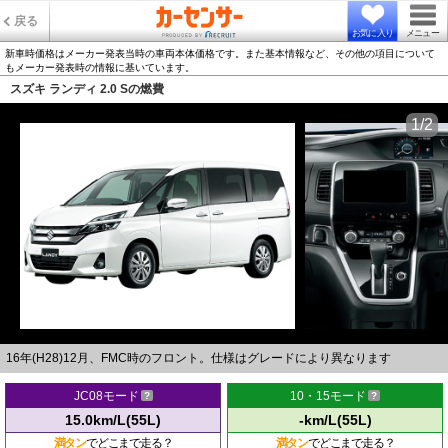
戻る
お気に入り
メニュー
新車時価格はメーカー発表当時の車両本体価格です。また基本情報など、その他の項目について
もメーカー発表時の情報に基いています。
スズキ ランディ 2.0 Sの燃費
1/2
16年(H28)12月、FMC時のフロント。仕様はグレードにより異なります
JC08モード
10・15モード
15.0km/L(55L)
-km/L(55L)
満タン
でどこまで走る？
満タン
でどこまで走る？