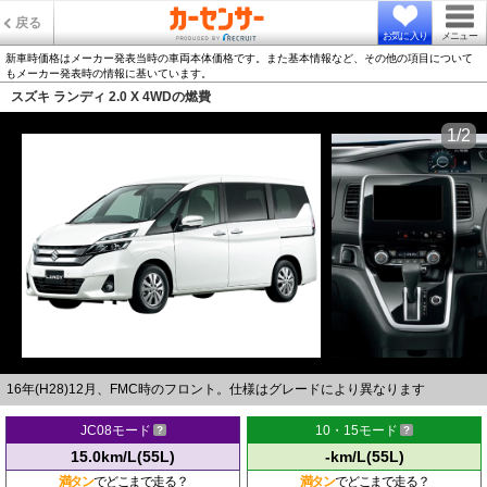
戻る
お気に入り
メニュー
新車時価格はメーカー発表当時の車両本体価格です。また基本情報など、その他の項目について
もメーカー発表時の情報に基いています。
スズキ ランディ 2.0 X 4WDの燃費
1/2
16年(H28)12月、FMC時のフロント。仕様はグレードにより異なります
JC08モード
10・15モード
15.0km/L(55L)
-km/L(55L)
満タン
でどこまで走る？
満タン
でどこまで走る？