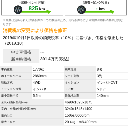
（燃費×タンク容量）
（燃費×タンク容量）
825
-
km
km
※燃費は定められた試験条件の下での数値のため、走行条件等により実際の燃料消費率は異な
ります。
消費税の変更により価格を修正
2019年10月1日以降の消費税率（10％）に基づき、価格を修正した
（2019.10）
中古車価格
---
301.4
万円(税込)
新車時価格
1770kg
8名
車両重量
乗車定員
2860mm
3列
ホイールベース
シート列数
4WD
インパネCVT
駆動方式
ミッション
インパネ
5ドア
ミッション位置
ドア数
5.5m
140mm
最小回転半径
最低地上高
4690x1695x1875
全長x全幅x全高(mm)
3240x1545x1400
室内 全長x全幅x全高(mm)
150ps/6000rpm
最高出力
20.4kg・m/4400rpm
最大トルク