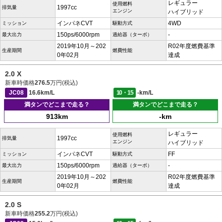
レギュラー
使用燃料
1997cc
排気量
エンジン
ハイブリッド
インパネCVT
4WD
ミッション
駆動方式
150ps/6000rpm
-
最大出力
過給器（ターボ）
2019年10月～202
R02年度燃費基準
生産期間
燃費性能
0年02月
達成
2.0 X
新車時価格
276.5
万円(税込)
JC08
16.6km/L
10・15
-km/L
満タンでどこまで走る？
満タンでどこまで走る？
913km
-km
レギュラー
使用燃料
1997cc
排気量
エンジン
ハイブリッド
インパネCVT
FF
ミッション
駆動方式
150ps/6000rpm
-
最大出力
過給器（ターボ）
2019年10月～202
R02年度燃費基準
生産期間
燃費性能
0年02月
達成
2.0 S
新車時価格
255.2
万円(税込)