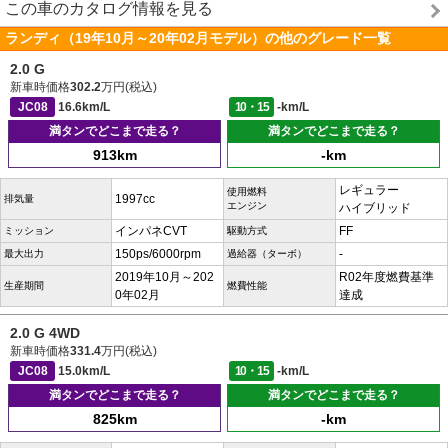
この車のカタログ情報を見る
ランディ（19年10月～20年02月モデル）の他のグレード一覧
2.0 G
新車時価格
302.2
万円(税込)
JC08
16.6km/L
10・15
-km/L
満タンでどこまで走る？
満タンでどこまで走る？
913km
-km
レギュラー
使用燃料
1997cc
排気量
エンジン
ハイブリッド
インパネCVT
FF
ミッション
駆動方式
150ps/6000rpm
-
最大出力
過給器（ターボ）
2019年10月～202
R02年度燃費基準
生産期間
燃費性能
0年02月
達成
2.0 G 4WD
新車時価格
331.4
万円(税込)
JC08
15.0km/L
10・15
-km/L
満タンでどこまで走る？
満タンでどこまで走る？
825km
-km