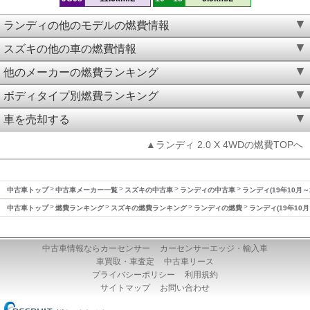
ランディの他のモデルの燃費情報
スズキの他の車の燃費情報
他のメーカーの燃費ランキング
ボディタイプ別燃費ランキング
車を売却する
▲ランディ 2.0 X 4WDの燃費TOPへ
中古車トップ
中古車メーカー一覧
スズキの中古車
ランディの中古車
ランディ(19年10月～
中古車トップ
燃費ランキング
スズキの燃費ランキング
ランディの燃費
ランディ(19年10月
中古車情報ならカーセンサー
カーセンサーエッジ・輸入車
車買取・車査定
中古車リース
プライバシーポリシー
利用規約
サイトマップ
お問い合わせ