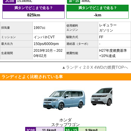
JC08
15.0km/L
10・15
-km/L
満タンでどこまで走る？
満タンでどこまで走る？
825km
-km
レギュラー
使用燃料
1997cc
排気量
エンジン
ガソリン
インパネCVT
FF
ミッション
駆動方式
150ps/6000rpm
-
最大出力
過給器（ターボ）
2019年10月～202
H27年度燃費基準
生産期間
燃費性能
0年02月
+10%達成
▲ランディ 2.0 X 4WDの燃費TOPへ
ランディとよく比較されている車
ホンダ
ステップワゴン
JC08
11.6km/L
10・15
9.9km/L