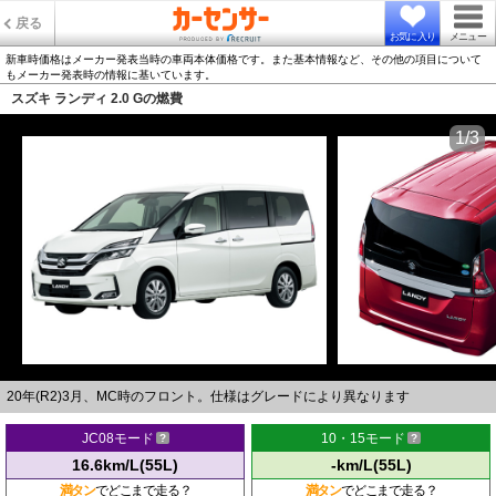
戻る
お気に入り
メニュー
新車時価格はメーカー発表当時の車両本体価格です。また基本情報など、その他の項目について
もメーカー発表時の情報に基いています。
スズキ ランディ 2.0 Gの燃費
1/3
20年(R2)3月、MC時のフロント。仕様はグレードにより異なります
JC08モード
10・15モード
16.6km/L(55L)
-km/L(55L)
満タン
でどこまで走る？
満タン
でどこまで走る？