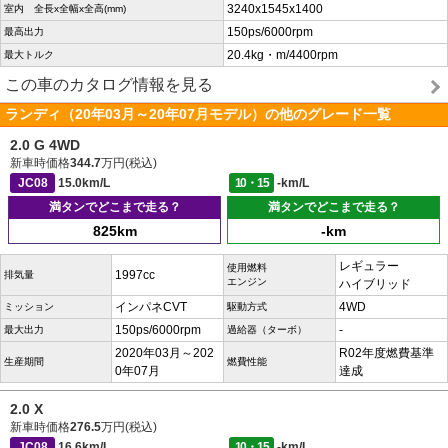
3240x1545x1400
室内 全長x全幅x全高(mm)
150ps/6000rpm
最高出力
20.4kg・m/4400rpm
最大トルク
この車のカタログ情報を見る
ランディ（20年03月～20年07月モデル）の他のグレード一覧
2.0 G 4WD
新車時価格
344.7
万円(税込)
JC08
15.0km/L
10・15
-km/L
満タンでどこまで走る？
満タンでどこまで走る？
825km
-km
レギュラー
使用燃料
1997cc
排気量
エンジン
ハイブリッド
インパネCVT
4WD
ミッション
駆動方式
150ps/6000rpm
-
最大出力
過給器（ターボ）
2020年03月～202
R02年度燃費基準
生産期間
燃費性能
0年07月
達成
2.0 X
新車時価格
276.5
万円(税込)
JC08
16.6km/L
10・15
-km/L