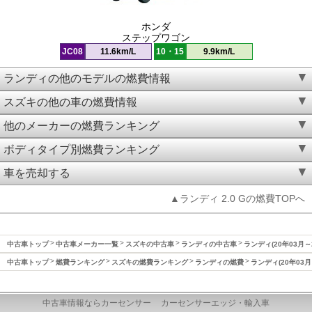
ホンダ
ステップワゴン
JC08
11.6km/L
10・15
9.9km/L
ランディの他のモデルの燃費情報
スズキの他の車の燃費情報
他のメーカーの燃費ランキング
ボディタイプ別燃費ランキング
車を売却する
▲ランディ 2.0 Gの燃費TOPへ
中古車トップ
中古車メーカー一覧
スズキの中古車
ランディの中古車
ランディ(20年03月～
中古車トップ
燃費ランキング
スズキの燃費ランキング
ランディの燃費
ランディ(20年03月
中古車情報ならカーセンサー
カーセンサーエッジ・輸入車