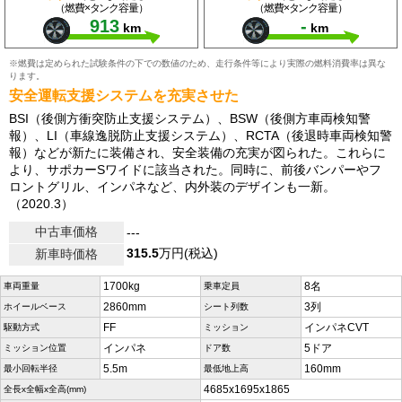
（燃費×タンク容量）
（燃費×タンク容量）
913
-
km
km
※燃費は定められた試験条件の下での数値のため、走行条件等により実際の燃料消費率は異な
ります。
安全運転支援システムを充実させた
BSI（後側方衝突防止支援システム）、BSW（後側方車両検知警
報）、LI（車線逸脱防止支援システム）、RCTA（後退時車両検知警
報）などが新たに装備され、安全装備の充実が図られた。これらに
より、サポカーSワイドに該当された。同時に、前後バンパーやフ
ロントグリル、インパネなど、内外装のデザインも一新。
（2020.3）
中古車価格
---
315.5
万円(税込)
新車時価格
1700kg
8名
車両重量
乗車定員
2860mm
3列
ホイールベース
シート列数
FF
インパネCVT
駆動方式
ミッション
インパネ
5ドア
ミッション位置
ドア数
5.5m
160mm
最小回転半径
最低地上高
4685x1695x1865
全長x全幅x全高(mm)