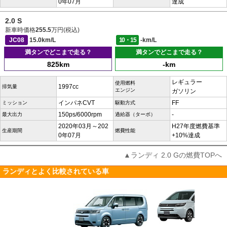
0年07月
達成
2.0 S
新車時価格
255.5
万円(税込)
JC08
15.0km/L
10・15
-km/L
満タンでどこまで走る？
満タンでどこまで走る？
825km
-km
レギュラー
使用燃料
1997cc
排気量
エンジン
ガソリン
インパネCVT
FF
ミッション
駆動方式
150ps/6000rpm
-
最大出力
過給器（ターボ）
2020年03月～202
H27年度燃費基準
生産期間
燃費性能
0年07月
+10%達成
▲ランディ 2.0 Gの燃費TOPへ
ランディとよく比較されている車