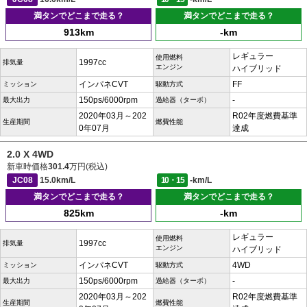
満タンでどこまで走る？
満タンでどこまで走る？
913km
-km
レギュラー
使用燃料
1997cc
排気量
エンジン
ハイブリッド
インパネCVT
FF
ミッション
駆動方式
150ps/6000rpm
-
最大出力
過給器（ターボ）
2020年03月～202
R02年度燃費基準
生産期間
燃費性能
0年07月
達成
2.0 X 4WD
新車時価格
301.4
万円(税込)
JC08
15.0km/L
10・15
-km/L
満タンでどこまで走る？
満タンでどこまで走る？
825km
-km
レギュラー
使用燃料
1997cc
排気量
エンジン
ハイブリッド
インパネCVT
4WD
ミッション
駆動方式
150ps/6000rpm
-
最大出力
過給器（ターボ）
2020年03月～202
R02年度燃費基準
生産期間
燃費性能