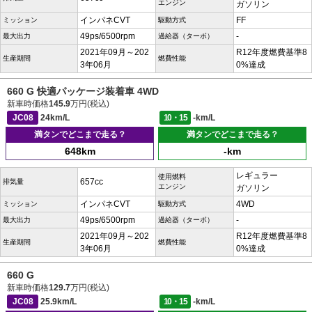
エンジン
ガソリン
インパネCVT
FF
ミッション
駆動方式
49ps/6500rpm
-
最大出力
過給器（ターボ）
2021年09月～202
R12年度燃費基準8
生産期間
燃費性能
3年06月
0%達成
660 G 快適パッケージ装着車 4WD
新車時価格
145.9
万円(税込)
JC08
24km/L
10・15
-km/L
満タンでどこまで走る？
満タンでどこまで走る？
648km
-km
レギュラー
使用燃料
657cc
排気量
エンジン
ガソリン
インパネCVT
4WD
ミッション
駆動方式
49ps/6500rpm
-
最大出力
過給器（ターボ）
2021年09月～202
R12年度燃費基準8
生産期間
燃費性能
3年06月
0%達成
660 G
新車時価格
129.7
万円(税込)
JC08
25.9km/L
10・15
-km/L