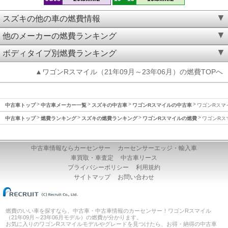
スズキの他の車の燃費情報
他のメーカーの燃費ランキング
ボディタイプ別燃費ランキング
▲ワゴンRスマイル（21年09月～23年06月）の燃費TOPへ
中古車トップ
中古車メーカー一覧
スズキの中古車
ワゴンRスマイルの中古車
ワゴンRスマイ
中古車トップ
燃費ランキング
スズキの燃費ランキング
ワゴンRスマイルの燃費
ワゴンRスマ
中古車情報ならカーセンサー
カーセンサーエッジ・輸入車
車買取・車査定
中古車リース
プライバシーポリシー
利用規約
サイトマップ
お問い合わせ
燃費のいい車を探すなら、中古車・中古車情報のカーセンサー！ワゴンRスマイル
（21年09月～23年06月モデル）の燃費が分かります。
お気に入りのワゴンRスマイルモデルやグレードを見つけたら、お得・納得の中古車