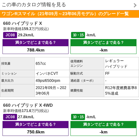
この車のカタログ情報を見る
ワゴンRスマイル（21年09月～23年06月モデル）のグレード一覧
660 ハイブリッド X
新車時価格
159.3
万円(税込)
JC08
29.2km/L
10・15
-km/L
満タンでどこまで走る？
満タンでどこまで走る？
788.4km
-km
レギュラー
使用燃料
657cc
排気量
エンジン
ハイブリッド
インパネCVT
FF
ミッション
駆動方式
49ps/6500rpm
-
最大出力
過給器（ターボ）
2021年09月～202
R12年度燃費基準8
生産期間
燃費性能
3年06月
5%達成
660 ハイブリッド X 4WD
新車時価格
171.6
万円(税込)
JC08
27.8km/L
10・15
-km/L
満タンでどこまで走る？
満タンでどこまで走る？
750.6km
-km