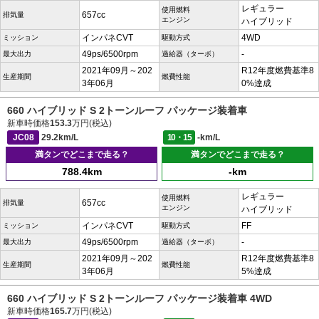
レギュラー
使用燃料
657cc
排気量
エンジン
ハイブリッド
インパネCVT
4WD
ミッション
駆動方式
49ps/6500rpm
-
最大出力
過給器（ターボ）
2021年09月～202
R12年度燃費基準8
生産期間
燃費性能
3年06月
0%達成
660 ハイブリッド S 2トーンルーフ パッケージ装着車
新車時価格
153.3
万円(税込)
JC08
29.2km/L
10・15
-km/L
満タンでどこまで走る？
満タンでどこまで走る？
788.4km
-km
レギュラー
使用燃料
657cc
排気量
エンジン
ハイブリッド
インパネCVT
FF
ミッション
駆動方式
49ps/6500rpm
-
最大出力
過給器（ターボ）
2021年09月～202
R12年度燃費基準8
生産期間
燃費性能
3年06月
5%達成
660 ハイブリッド S 2トーンルーフ パッケージ装着車 4WD
新車時価格
165.7
万円(税込)