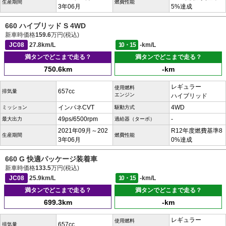
生産期間
燃費性能
3年06月
5%達成
660 ハイブリッド S 4WD
新車時価格
159.6
万円(税込)
JC08
27.8km/L
10・15
-km/L
満タンでどこまで走る？
満タンでどこまで走る？
750.6km
-km
レギュラー
使用燃料
657cc
排気量
エンジン
ハイブリッド
インパネCVT
4WD
ミッション
駆動方式
49ps/6500rpm
-
最大出力
過給器（ターボ）
2021年09月～202
R12年度燃費基準8
生産期間
燃費性能
3年06月
0%達成
660 G 快適パッケージ装着車
新車時価格
133.5
万円(税込)
JC08
25.9km/L
10・15
-km/L
満タンでどこまで走る？
満タンでどこまで走る？
699.3km
-km
レギュラー
使用燃料
657cc
排気量