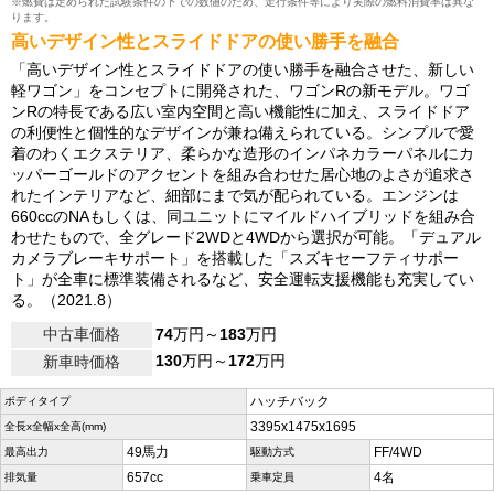
※燃費は定められた試験条件の下での数値のため、走行条件等により実際の燃料消費率は異な
ります。
高いデザイン性とスライドドアの使い勝手を融合
「高いデザイン性とスライドドアの使い勝手を融合させた、新しい
軽ワゴン」をコンセプトに開発された、ワゴンRの新モデル。ワゴ
ンRの特長である広い室内空間と高い機能性に加え、スライドドア
の利便性と個性的なデザインが兼ね備えられている。シンプルで愛
着のわくエクステリア、柔らかな造形のインパネカラーパネルにカ
ッパーゴールドのアクセントを組み合わせた居心地のよさが追求さ
れたインテリアなど、細部にまで気が配られている。エンジンは
660ccのNAもしくは、同ユニットにマイルドハイブリッドを組み合
わせたもので、全グレード2WDと4WDから選択が可能。「デュアル
カメラブレーキサポート」を搭載した「スズキセーフティサポー
ト」が全車に標準装備されるなど、安全運転支援機能も充実してい
る。（2021.8）
中古車価格
74
万円～
183
万円
130
万円～
172
万円
新車時価格
ハッチバック
ボディタイプ
3395x1475x1695
全長x全幅x全高(mm)
49馬力
FF/4WD
最高出力
駆動方式
657cc
4名
排気量
乗車定員