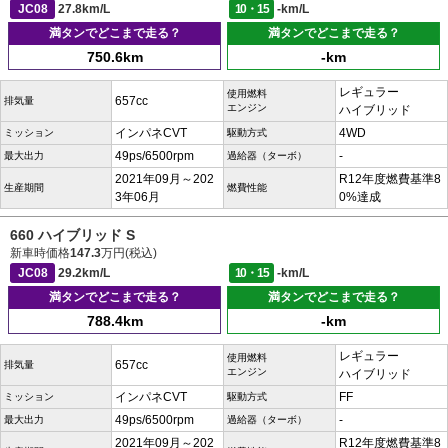
JC08
27.8km/L
10・15
-km/L
満タンでどこまで走る？
満タンでどこまで走る？
750.6km
-km
レギュラー
使用燃料
657cc
排気量
エンジン
ハイブリッド
インパネCVT
4WD
ミッション
駆動方式
49ps/6500rpm
-
最大出力
過給器（ターボ）
2021年09月～202
R12年度燃費基準8
生産期間
燃費性能
3年06月
0%達成
660 ハイブリッド S
新車時価格
147.3
万円(税込)
JC08
29.2km/L
10・15
-km/L
満タンでどこまで走る？
満タンでどこまで走る？
788.4km
-km
レギュラー
使用燃料
657cc
排気量
エンジン
ハイブリッド
インパネCVT
FF
ミッション
駆動方式
49ps/6500rpm
-
最大出力
過給器（ターボ）
2021年09月～202
R12年度燃費基準8