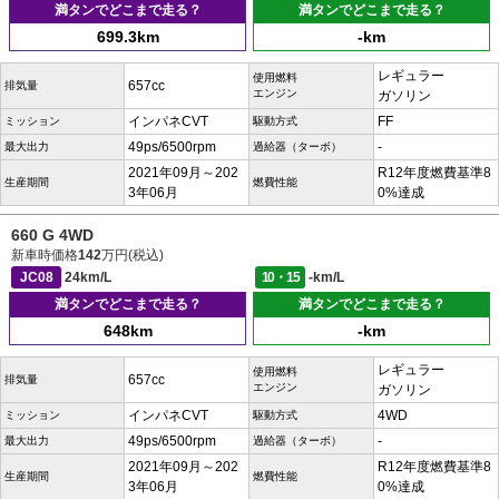
満タンでどこまで走る？
満タンでどこまで走る？
699.3km
-km
レギュラー
使用燃料
657cc
排気量
エンジン
ガソリン
インパネCVT
FF
ミッション
駆動方式
49ps/6500rpm
-
最大出力
過給器（ターボ）
2021年09月～202
R12年度燃費基準8
生産期間
燃費性能
3年06月
0%達成
660 G 4WD
新車時価格
142
万円(税込)
JC08
24km/L
10・15
-km/L
満タンでどこまで走る？
満タンでどこまで走る？
648km
-km
レギュラー
使用燃料
657cc
排気量
エンジン
ガソリン
インパネCVT
4WD
ミッション
駆動方式
49ps/6500rpm
-
最大出力
過給器（ターボ）
2021年09月～202
R12年度燃費基準8
生産期間
燃費性能
3年06月
0%達成