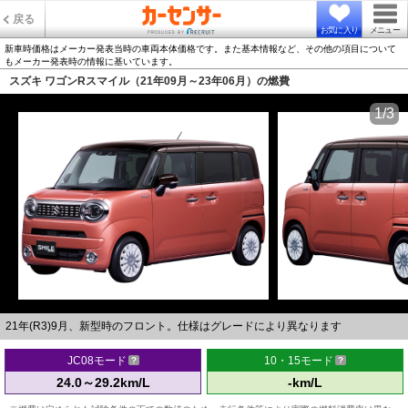
戻る
お気に入り
メニュー
新車時価格はメーカー発表当時の車両本体価格です。また基本情報など、その他の項目について
もメーカー発表時の情報に基いています。
スズキ ワゴンRスマイル（21年09月～23年06月）の燃費
1/3
21年(R3)9月、新型時のフロント。仕様はグレードにより異なります
JC08モード
10・15モード
24.0～29.2km/L
-km/L