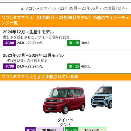
▲ワゴンRスマイル（21年09月～23年06月）の燃費TOPへ
ワゴンRスマイル（21年09月～23年06月モデル）の他のマイナーチェ
ンジ一覧
2024年12月～生産中モデル
優しさを感じさせるデザインと色味に変更
JC08
24.0～29.2km/L
10・15
-km/L
2023年07月～2024年11月モデル
「HYBRID S」の仕様を変更
JC08
24.0～29.2km/L
10・15
-km/L
ワゴンRスマイルとよく比較されている車
ダイハツ
タント
JC08
20.8km/L
10・15
16.8km/L