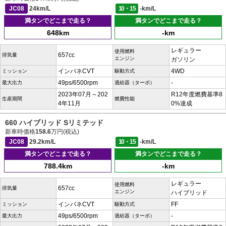
JC08
24km/L
10・15
-km/L
満タンでどこまで走る？
満タンでどこまで走る？
648km
-km
レギュラー
使用燃料
657cc
排気量
エンジン
ガソリン
インパネCVT
4WD
ミッション
駆動方式
49ps/6500rpm
-
最大出力
過給器（ターボ）
2023年07月～202
R12年度燃費基準8
生産期間
燃費性能
4年11月
0%達成
660 ハイブリッド Sリミテッド
新車時価格
158.6
万円(税込)
JC08
29.2km/L
10・15
-km/L
満タンでどこまで走る？
満タンでどこまで走る？
788.4km
-km
レギュラー
使用燃料
657cc
排気量
エンジン
ハイブリッド
インパネCVT
FF
ミッション
駆動方式
49ps/6500rpm
-
最大出力
過給器（ターボ）