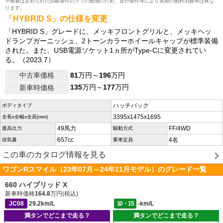
※燃費は定められた試験条件の下での数値のため、走行条件等により実際の燃料消費率は異な
ります。
「HYBRID S」の仕様を変更
「HYBRID S」グレードに、メッキフロントグリルと、メッキヘッ
ドランプガーニッシュ、2トーンカラーホイールキャップが標準装備
された。また、USB電源ソケット1ヵ所がType-Cに変更されてい
る。（2023.7）
中古車価格
81
万円～
196
万円
135
万円～
177
万円
新車時価格
ハッチバック
ボディタイプ
3395x1475x1695
全長x全幅x全高(mm)
49馬力
FF/4WD
最高出力
駆動方式
657cc
4名
排気量
乗車定員
この車のカタログ情報を見る
ワゴンRスマイル（23年07月～24年11月モデル）のグレード一覧
660 ハイブリッド X
新車時価格
164.8
万円(税込)
JC08
29.2km/L
10・15
-km/L
満タンでどこまで走る？
満タンでどこまで走る？