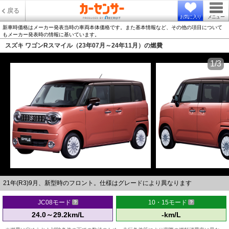
戻る
お気に入り
メニュー
新車時価格はメーカー発表当時の車両本体価格です。また基本情報など、その他の項目について
もメーカー発表時の情報に基いています。
スズキ ワゴンRスマイル（23年07月～24年11月）の燃費
1/3
21年(R3)9月、新型時のフロント。仕様はグレードにより異なります
JC08モード
10・15モード
24.0～29.2km/L
-km/L