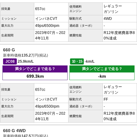
レギュラー
使用燃料
657cc
排気量
エンジン
ガソリン
インパネCVT
4WD
ミッション
駆動方式
49ps/6500rpm
-
最大出力
過給器（ターボ）
2023年07月～202
R12年度燃費基準8
生産期間
燃費性能
4年11月
0%達成
660 G
新車時価格
135.2
万円(税込)
JC08
25.9km/L
10・15
-km/L
満タンでどこまで走る？
満タンでどこまで走る？
699.3km
-km
レギュラー
使用燃料
657cc
排気量
エンジン
ガソリン
インパネCVT
FF
ミッション
駆動方式
49ps/6500rpm
-
最大出力
過給器（ターボ）
2023年07月～202
R12年度燃費基準8
生産期間
燃費性能
4年11月
0%達成
660 G 4WD
新車時価格
147.5
万円(税込)