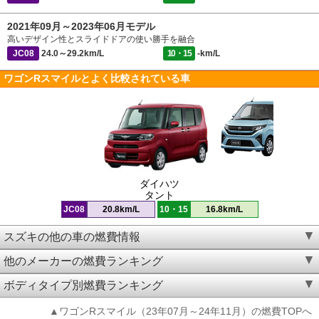
2021年09月～2023年06月モデル
高いデザイン性とスライドドアの使い勝手を融合
JC08
24.0～29.2km/L
10・15
-km/L
ワゴンRスマイルとよく比較されている車
ダイハツ
タント
JC08
20.8km/L
10・15
16.8km/L
スズキの他の車の燃費情報
他のメーカーの燃費ランキング
ボディタイプ別燃費ランキング
▲ワゴンRスマイル（23年07月～24年11月）の燃費TOPへ