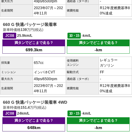
49ps/6500rpm
-
最大出力
過給器（ターボ）
2023年07月～202
R12年度燃費基準8
生産期間
燃費性能
4年11月
0%達成
660 G 快適パッケージ装着車
新車時価格
139
万円(税込)
JC08
25.9km/L
10・15
-km/L
満タンでどこまで走る？
満タンでどこまで走る？
699.3km
-km
レギュラー
使用燃料
657cc
排気量
エンジン
ガソリン
インパネCVT
FF
ミッション
駆動方式
49ps/6500rpm
-
最大出力
過給器（ターボ）
2023年07月～202
R12年度燃費基準8
生産期間
燃費性能
4年11月
0%達成
660 G 快適パッケージ装着車 4WD
新車時価格
151.4
万円(税込)
JC08
24km/L
10・15
-km/L
満タンでどこまで走る？
満タンでどこまで走る？
648km
-km