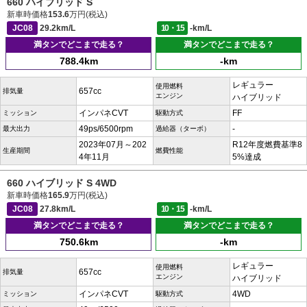
660 ハイブリッド S
新車時価格
153.6
万円(税込)
JC08
29.2km/L
10・15
-km/L
満タンでどこまで走る？
満タンでどこまで走る？
788.4km
-km
レギュラー
使用燃料
657cc
排気量
エンジン
ハイブリッド
インパネCVT
FF
ミッション
駆動方式
49ps/6500rpm
-
最大出力
過給器（ターボ）
2023年07月～202
R12年度燃費基準8
生産期間
燃費性能
4年11月
5%達成
660 ハイブリッド S 4WD
新車時価格
165.9
万円(税込)
JC08
27.8km/L
10・15
-km/L
満タンでどこまで走る？
満タンでどこまで走る？
750.6km
-km
レギュラー
使用燃料
657cc
排気量
エンジン
ハイブリッド
インパネCVT
4WD
ミッション
駆動方式