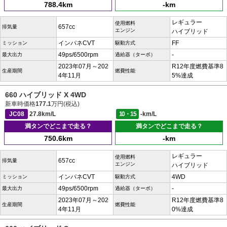
788.4km
-km
レギュラー
使用燃料
657cc
排気量
エンジン
ハイブリッド
インパネCVT
FF
ミッション
駆動方式
49ps/6500rpm
-
最大出力
過給器（ターボ）
2023年07月～202
R12年度燃費基準8
生産期間
燃費性能
4年11月
5%達成
660 ハイブリッド X 4WD
新車時価格
177.1
万円(税込)
JC08
27.8km/L
10・15
-km/L
満タンでどこまで走る？
満タンでどこまで走る？
750.6km
-km
レギュラー
使用燃料
657cc
排気量
エンジン
ハイブリッド
インパネCVT
4WD
ミッション
駆動方式
49ps/6500rpm
-
最大出力
過給器（ターボ）
2023年07月～202
R12年度燃費基準8
生産期間
燃費性能
4年11月
0%達成