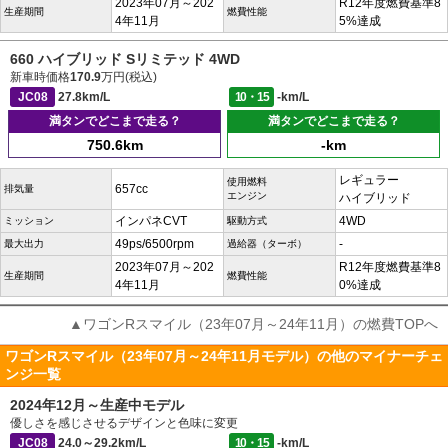
2023年07月～202
R12年度燃費基準8
生産期間
燃費性能
4年11月
5%達成
660 ハイブリッド Sリミテッド 4WD
新車時価格
170.9
万円(税込)
JC08
27.8km/L
10・15
-km/L
満タンでどこまで走る？
満タンでどこまで走る？
750.6km
-km
レギュラー
使用燃料
657cc
排気量
エンジン
ハイブリッド
インパネCVT
4WD
ミッション
駆動方式
49ps/6500rpm
-
最大出力
過給器（ターボ）
2023年07月～202
R12年度燃費基準8
生産期間
燃費性能
4年11月
0%達成
▲ワゴンRスマイル（23年07月～24年11月）の燃費TOPへ
ワゴンRスマイル（23年07月～24年11月モデル）の他のマイナーチェ
ンジ一覧
2024年12月～生産中モデル
優しさを感じさせるデザインと色味に変更
JC08
24.0～29.2km/L
10・15
-km/L