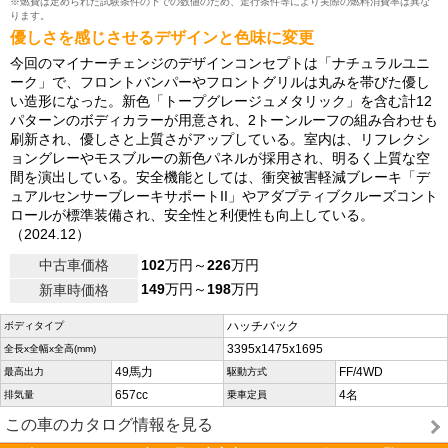
※燃費は定められた試験条件の下での数値のため、走行条件等により実際の燃料消費率は異な
ります。
優しさを感じさせるデザインと色味に変更
今回のマイナーチェンジのデザインコンセプトは「ナチュラルユニ
ーク」で、フロントバンパーやフロントグリルは丸みを帯びた優し
い造形になった。新色「トープグレージュメタリック」を含む計12
パターンのボディカラーが用意され、2トーンルーフの組み合わせも
刷新され、優しさと上質さがアップしている。室内は、リフレクシ
ョングレーやモスブルーの新色パネルが採用され、明るく上質な空
間を演出している。安全機能としては、衝突被害軽減ブレーキ「デ
ュアルセンサーブレーキサポートII」やアダプティブクルーズコント
ロールが標準装備され、安全性と利便性も向上している。
（2024.12）
中古車価格
102
万円～
226
万円
149
万円～
198
万円
新車時価格
ハッチバック
ボディタイプ
3395x1475x1695
全長x全幅x全高(mm)
49馬力
FF/4WD
最高出力
駆動方式
657cc
4名
排気量
乗車定員
この車のカタログ情報を見る