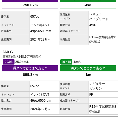
750.6km
-km
レギュラー
使用燃料
657cc
排気量
エンジン
ハイブリッド
インパネCVT
4WD
ミッション
駆動方式
49ps/6500rpm
-
最大出力
過給器（ターボ）
R12年度燃費基準8
2024年12月～
生産期間
燃費性能
0%達成
660 G
新車時価格
148.9
万円(税込)
JC08
25.9km/L
10・15
-km/L
満タンでどこまで走る？
満タンでどこまで走る？
699.3km
-km
レギュラー
使用燃料
657cc
排気量
エンジン
ガソリン
インパネCVT
FF
ミッション
駆動方式
49ps/6500rpm
-
最大出力
過給器（ターボ）
R12年度燃費基準8
2024年12月～
生産期間
燃費性能
0%達成