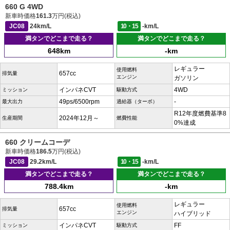
660 G 4WD
新車時価格
161.3
万円(税込)
JC08
24km/L
10・15
-km/L
満タンでどこまで走る？
満タンでどこまで走る？
648km
-km
レギュラー
使用燃料
657cc
排気量
エンジン
ガソリン
インパネCVT
4WD
ミッション
駆動方式
49ps/6500rpm
-
最大出力
過給器（ターボ）
R12年度燃費基準8
2024年12月～
生産期間
燃費性能
0%達成
660 クリームコーデ
新車時価格
186.5
万円(税込)
JC08
29.2km/L
10・15
-km/L
満タンでどこまで走る？
満タンでどこまで走る？
788.4km
-km
レギュラー
使用燃料
657cc
排気量
エンジン
ハイブリッド
インパネCVT
FF
ミッション
駆動方式