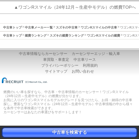
▲ワゴンRスマイル（24年12月～生産中モデル）の燃費TOPへ
中古車トップ
中古車メーカー一覧
スズキの中古車
ワゴンRスマイルの中古車
ワゴンRスマ
中古車トップ
燃費ランキング
スズキの燃費ランキング
ワゴンRスマイルの燃費
ワゴンRス
中古車情報ならカーセンサー
カーセンサーエッジ・輸入車
車買取・車査定
中古車リース
プライバシーポリシー
利用規約
サイトマップ
お問い合わせ
燃費のいい車を探すなら、中古車・中古車情報のカーセンサー！ワゴンRスマイル
（24年12月～生産中モデル）の燃費が分かります。
お気に入りのワゴンRスマイルモデルやグレードを見つけたら、お得・納得の中古車
探し。豊富なワゴンRスマイル（24年12月～生産中モデル）中古車情報の中から様々
な条件で中古車検索ができます。
カーセンサーはあなたの車選びをサポートします！
中古車を検索する