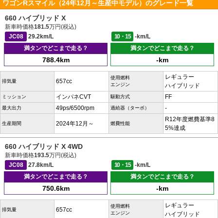
ワゴンRスマイル（24年12月～生産中モデル）のグレード一覧
660 ハイブリッド X
新車時価格
181.5
万円(税込)
JC08
29.2km/L
10・15
-km/L
満タンでどこまで走る？
満タンでどこまで走る？
788.4km
-km
レギュラー
使用燃料
657cc
排気量
エンジン
ハイブリッド
インパネCVT
FF
ミッション
駆動方式
49ps/6500rpm
-
最大出力
過給器（ターボ）
R12年度燃費基準8
2024年12月～
生産期間
燃費性能
5%達成
660 ハイブリッド X 4WD
新車時価格
193.5
万円(税込)
JC08
27.8km/L
10・15
-km/L
満タンでどこまで走る？
満タンでどこまで走る？
750.6km
-km
レギュラー
使用燃料
657cc
排気量
エンジン
ハイブリッド