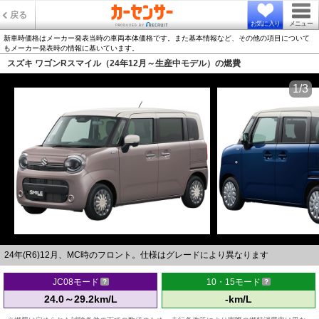
戻る
お気に入り
メニュー
新車時価格はメーカー発表当時の車両本体価格です。また基本情報など、その他の項目について
もメーカー発表時の情報に基いています。
スズキ ワゴンRスマイル（24年12月～生産中モデル）の燃費
1/3
24年(R6)12月、MC時のフロント。仕様はグレードにより異なります
JC08モード
10・15モード
24.0～29.2km/L
-km/L