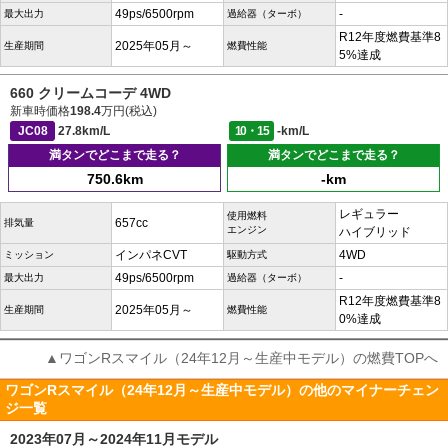
49ps/6500rpm
-
最大出力
過給器（ターボ）
R12年度燃費基準8
2025年05月～
生産期間
燃費性能
5%達成
660 クリームコーデ 4WD
新車時価格
198.4
万円(税込)
JC08
27.8km/L
10・15
-km/L
満タンでどこまで走る？
満タンでどこまで走る？
750.6km
-km
レギュラー
使用燃料
657cc
排気量
エンジン
ハイブリッド
インパネCVT
4WD
ミッション
駆動方式
49ps/6500rpm
-
最大出力
過給器（ターボ）
R12年度燃費基準8
2025年05月～
生産期間
燃費性能
0%達成
▲ワゴンRスマイル（24年12月～生産中モデル）の燃費TOPへ
ワゴンRスマイル（24年12月～生産中モデル）の他のマイナーチェン
ジ一覧
2023年07月～2024年11月モデル