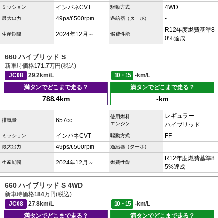
インパネCVT
4WD
ミッション
駆動方式
49ps/6500rpm
-
最大出力
過給器（ターボ）
R12年度燃費基準8
2024年12月～
生産期間
燃費性能
0%達成
660 ハイブリッド S
新車時価格
171.7
万円(税込)
JC08
29.2km/L
10・15
-km/L
満タンでどこまで走る？
満タンでどこまで走る？
788.4km
-km
レギュラー
使用燃料
657cc
排気量
エンジン
ハイブリッド
インパネCVT
FF
ミッション
駆動方式
49ps/6500rpm
-
最大出力
過給器（ターボ）
R12年度燃費基準8
2024年12月～
生産期間
燃費性能
5%達成
660 ハイブリッド S 4WD
新車時価格
184
万円(税込)
JC08
27.8km/L
10・15
-km/L
満タンでどこまで走る？
満タンでどこまで走る？