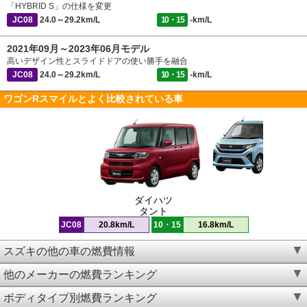
「HYBRID S」の仕様を変更
JC08
24.0～29.2km/L
10・15
-km/L
2021年09月～2023年06月モデル
高いデザイン性とスライドドアの使い勝手を融合
JC08
24.0～29.2km/L
10・15
-km/L
ワゴンRスマイルとよく比較されている車
ダイハツ
タント
JC08
20.8km/L
10・15
16.8km/L
スズキの他の車の燃費情報
他のメーカーの燃費ランキング
ボディタイプ別燃費ランキング