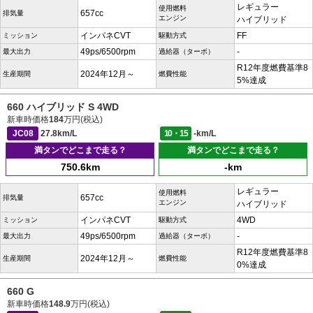
レギュラー
使用燃料
657cc
排気量
エンジン
ハイブリッド
インパネCVT
FF
ミッション
駆動方式
49ps/6500rpm
-
最大出力
過給器（ターボ）
R12年度燃費基準8
2024年12月～
生産期間
燃費性能
5%達成
660 ハイブリッド S 4WD
新車時価格
184
万円(税込)
JC08
27.8km/L
10・15
-km/L
満タンでどこまで走る？
満タンでどこまで走る？
750.6km
-km
レギュラー
使用燃料
657cc
排気量
エンジン
ハイブリッド
インパネCVT
4WD
ミッション
駆動方式
49ps/6500rpm
-
最大出力
過給器（ターボ）
R12年度燃費基準8
2024年12月～
生産期間
燃費性能
0%達成
660 G
新車時価格
148.9
万円(税込)