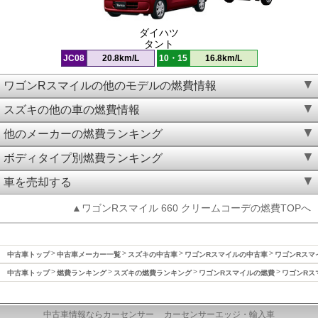
ダイハツ
タント
JC08
20.8km/L
10・15
16.8km/L
ワゴンRスマイルの他のモデルの燃費情報
スズキの他の車の燃費情報
他のメーカーの燃費ランキング
ボディタイプ別燃費ランキング
車を売却する
▲ワゴンRスマイル 660 クリームコーデの燃費TOPへ
中古車トップ
中古車メーカー一覧
スズキの中古車
ワゴンRスマイルの中古車
ワゴンRスマ
中古車トップ
燃費ランキング
スズキの燃費ランキング
ワゴンRスマイルの燃費
ワゴンRス
中古車情報ならカーセンサー
カーセンサーエッジ・輸入車