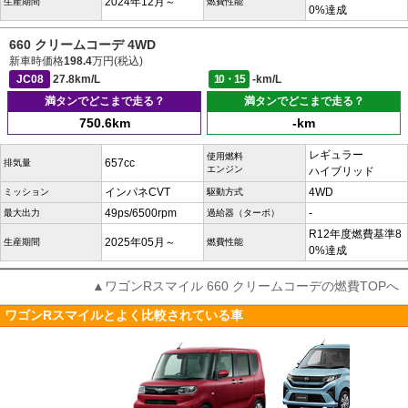
2024年12月～
生産期間
燃費性能
0%達成
660 クリームコーデ 4WD
新車時価格
198.4
万円(税込)
JC08
27.8km/L
10・15
-km/L
満タンでどこまで走る？
満タンでどこまで走る？
750.6km
-km
レギュラー
使用燃料
657cc
排気量
エンジン
ハイブリッド
インパネCVT
4WD
ミッション
駆動方式
49ps/6500rpm
-
最大出力
過給器（ターボ）
R12年度燃費基準8
2025年05月～
生産期間
燃費性能
0%達成
▲ワゴンRスマイル 660 クリームコーデの燃費TOPへ
ワゴンRスマイルとよく比較されている車