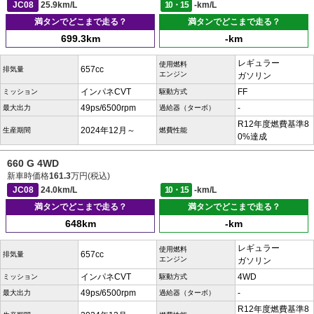
JC08
25.9km/L
10・15
-km/L
満タンでどこまで走る？
満タンでどこまで走る？
699.3km
-km
レギュラー
使用燃料
657cc
排気量
エンジン
ガソリン
インパネCVT
FF
ミッション
駆動方式
49ps/6500rpm
-
最大出力
過給器（ターボ）
R12年度燃費基準8
2024年12月～
生産期間
燃費性能
0%達成
660 G 4WD
新車時価格
161.3
万円(税込)
JC08
24.0km/L
10・15
-km/L
満タンでどこまで走る？
満タンでどこまで走る？
648km
-km
レギュラー
使用燃料
657cc
排気量
エンジン
ガソリン
インパネCVT
4WD
ミッション
駆動方式
49ps/6500rpm
-
最大出力
過給器（ターボ）
R12年度燃費基準8