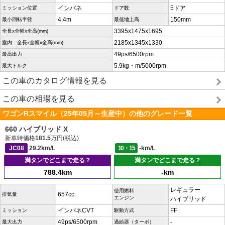
インパネ
5ドア
ミッション位置
ドア数
4.4m
150mm
最小回転半径
最低地上高
3395x1475x1695
全長x全幅x全高(mm)
2185x1345x1330
室内 全長x全幅x全高(mm)
49ps/6500rpm
最高出力
5.9kg・m/5000rpm
最大トルク
この車のカタログ情報を見る
この車の相場を見る
ワゴンRスマイル（25年05月～生産中）の他のグレード一覧
660 ハイブリッド X
新車時価格
181.5
万円(税込)
JC08
29.2km/L
10・15
-km/L
満タンでどこまで走る？
満タンでどこまで走る？
788.4km
-km
レギュラー
使用燃料
657cc
排気量
エンジン
ハイブリッド
インパネCVT
FF
ミッション
駆動方式
49ps/6500rpm
-
最大出力
過給器（ターボ）