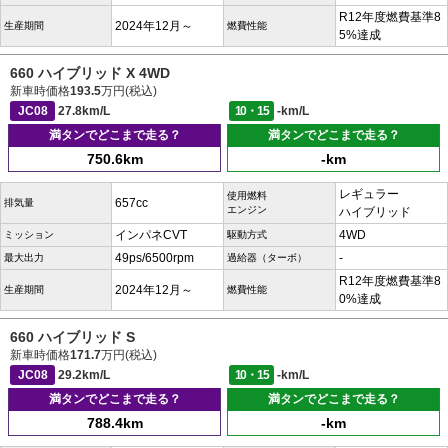
R12年度燃費基準8
2024年12月～
生産期間
燃費性能
5%達成
660 ハイブリッド X 4WD
新車時価格
193.5
万円(税込)
JC08
27.8km/L
10・15
-km/L
満タンでどこまで走る？
満タンでどこまで走る？
750.6km
-km
レギュラー
使用燃料
657cc
排気量
エンジン
ハイブリッド
インパネCVT
4WD
ミッション
駆動方式
49ps/6500rpm
-
最大出力
過給器（ターボ）
R12年度燃費基準8
2024年12月～
生産期間
燃費性能
0%達成
660 ハイブリッド S
新車時価格
171.7
万円(税込)
JC08
29.2km/L
10・15
-km/L
満タンでどこまで走る？
満タンでどこまで走る？
788.4km
-km