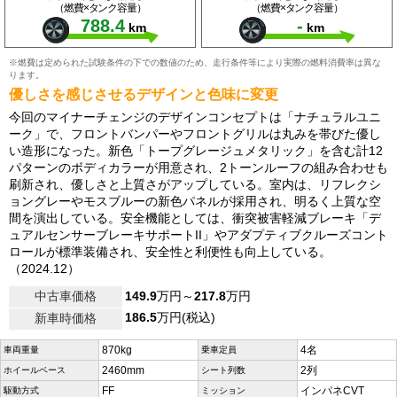
（燃費×タンク容量）
（燃費×タンク容量）
788.4
-
km
km
※燃費は定められた試験条件の下での数値のため、走行条件等により実際の燃料消費率は異な
ります。
優しさを感じさせるデザインと色味に変更
今回のマイナーチェンジのデザインコンセプトは「ナチュラルユニ
ーク」で、フロントバンパーやフロントグリルは丸みを帯びた優し
い造形になった。新色「トープグレージュメタリック」を含む計12
パターンのボディカラーが用意され、2トーンルーフの組み合わせも
刷新され、優しさと上質さがアップしている。室内は、リフレクシ
ョングレーやモスブルーの新色パネルが採用され、明るく上質な空
間を演出している。安全機能としては、衝突被害軽減ブレーキ「デ
ュアルセンサーブレーキサポートII」やアダプティブクルーズコント
ロールが標準装備され、安全性と利便性も向上している。
（2024.12）
中古車価格
149.9
万円～
217.8
万円
186.5
万円(税込)
新車時価格
870kg
4名
車両重量
乗車定員
2460mm
2列
ホイールベース
シート列数
FF
インパネCVT
駆動方式
ミッション