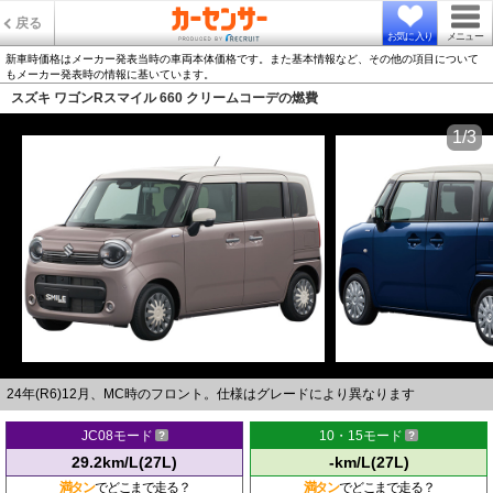
戻る
お気に入り
メニュー
新車時価格はメーカー発表当時の車両本体価格です。また基本情報など、その他の項目について
もメーカー発表時の情報に基いています。
スズキ ワゴンRスマイル 660 クリームコーデの燃費
1/3
24年(R6)12月、MC時のフロント。仕様はグレードにより異なります
JC08モード
10・15モード
29.2km/L(27L)
-km/L(27L)
満タン
でどこまで走る？
満タン
でどこまで走る？