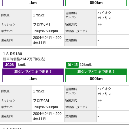
-km
650km
ハイオク
使用燃料
1795cc
排気量
エンジン
ガソリン
フロア6MT
FF
ミッション
駆動方式
190ps/7600rpm
-
最大出力
過給器（ターボ）
2004年04月～200
-
生産期間
燃費性能
4年11月
1.8 RS180
新車時価格
214.2
万円(税込)
JC08
-km/L
10・15
12km/L
満タンでどこまで走る？
満タンでどこまで走る？
-km
600km
ハイオク
使用燃料
1795cc
排気量
エンジン
ガソリン
フロア4AT
FF
ミッション
駆動方式
190ps/7600rpm
-
最大出力
過給器（ターボ）
2004年04月～200
-
生産期間
燃費性能
4年11月