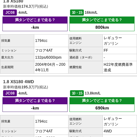
1.8 XS180
新車時価格
174.3
万円(税込)
JC08
-km/L
10・15
16km/L
満タンでどこまで走る？
満タンでどこまで走る？
-km
800km
レギュラー
使用燃料
1794cc
排気量
エンジン
ガソリン
フロア4AT
FF
ミッション
駆動方式
132ps/6000rpm
-
最大出力
過給器（ターボ）
2004年04月～200
H22年度燃費基準
生産期間
燃費性能
4年11月
達成
1.8 XS180 4WD
新車時価格
195.3
万円(税込)
JC08
-km/L
10・15
13.8km/L
満タンでどこまで走る？
満タンでどこまで走る？
-km
690km
レギュラー
使用燃料
1794cc
排気量
エンジン
ガソリン
フロア4AT
4WD
ミッション
駆動方式