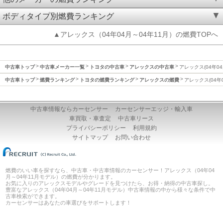
ボディタイプ別燃費ランキング
▲アレックス（04年04月～04年11月）の燃費TOPへ
中古車トップ
中古車メーカー一覧
トヨタの中古車
アレックスの中古車
アレックス(04年04
中古車トップ
燃費ランキング
トヨタの燃費ランキング
アレックスの燃費
アレックス(04年
中古車情報ならカーセンサー
カーセンサーエッジ・輸入車
車買取・車査定
中古車リース
プライバシーポリシー
利用規約
サイトマップ
お問い合わせ
燃費のいい車を探すなら、中古車・中古車情報のカーセンサー！アレックス（04年04
月～04年11月モデル）の燃費が分かります。
お気に入りのアレックスモデルやグレードを見つけたら、お得・納得の中古車探し。
豊富なアレックス（04年04月～04年11月モデル）中古車情報の中から様々な条件で中
古車検索ができます。
カーセンサーはあなたの車選びをサポートします！