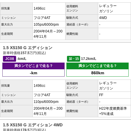
レギュラー
使用燃料
1496cc
排気量
エンジン
ガソリン
フロア4AT
4WD
ミッション
駆動方式
105ps/6000rpm
-
最大出力
過給器（ターボ）
2004年04月～200
-
生産期間
燃費性能
4年11月
1.5 XS150 G エディション
新車時価格
157.5
万円(税込)
JC08
-km/L
10・15
17.2km/L
満タンでどこまで走る？
満タンでどこまで走る？
-km
860km
レギュラー
使用燃料
1496cc
排気量
エンジン
ガソリン
フロア4AT
FF
ミッション
駆動方式
110ps/6000rpm
-
最大出力
過給器（ターボ）
2004年04月～200
H22年度燃費基準
生産期間
燃費性能
4年11月
+5%達成
1.5 XS150 G エディション 4WD
新車時価格
178.5
万円(税込)