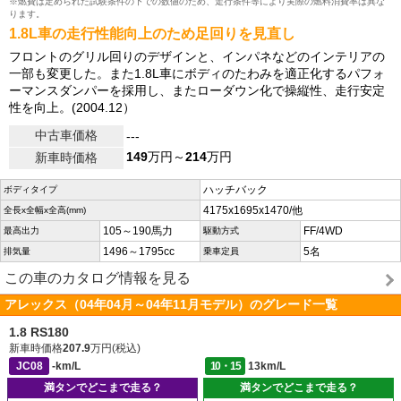
※燃費は定められた試験条件の下での数値のため、走行条件等により実際の燃料消費率は異な
ります。
1.8L車の走行性能向上のため足回りを見直し
フロントのグリル回りのデザインと、インパネなどのインテリアの
一部も変更した。また1.8L車にボディのたわみを適正化するパフォ
ーマンスダンパーを採用し、またローダウン化で操縦性、走行安定
性を向上。(2004.12）
中古車価格
---
149
万円～
214
万円
新車時価格
ハッチバック
ボディタイプ
4175x1695x1470/他
全長x全幅x全高(mm)
105～190馬力
FF/4WD
最高出力
駆動方式
1496～1795cc
5名
排気量
乗車定員
この車のカタログ情報を見る
アレックス（04年04月～04年11月モデル）のグレード一覧
1.8 RS180
新車時価格
207.9
万円(税込)
JC08
-km/L
10・15
13km/L
満タンでどこまで走る？
満タンでどこまで走る？