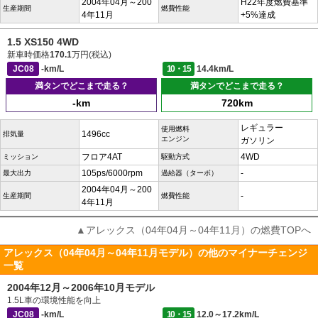
2004年04月～200
H22年度燃費基準
生産期間
燃費性能
4年11月
+5%達成
1.5 XS150 4WD
新車時価格
170.1
万円(税込)
JC08
-km/L
10・15
14.4km/L
満タンでどこまで走る？
満タンでどこまで走る？
-km
720km
レギュラー
使用燃料
1496cc
排気量
エンジン
ガソリン
フロア4AT
4WD
ミッション
駆動方式
105ps/6000rpm
-
最大出力
過給器（ターボ）
2004年04月～200
-
生産期間
燃費性能
4年11月
▲アレックス（04年04月～04年11月）の燃費TOPへ
アレックス（04年04月～04年11月モデル）の他のマイナーチェンジ
一覧
2004年12月～2006年10月モデル
1.5L車の環境性能を向上
JC08
-km/L
10・15
12.0～17.2km/L