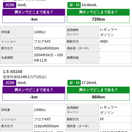
JC08
-km/L
10・15
14.4km/L
満タンでどこまで走る？
満タンでどこまで走る？
-km
720km
レギュラー
使用燃料
1496cc
排気量
エンジン
ガソリン
フロア4AT
4WD
ミッション
駆動方式
105ps/6000rpm
-
最大出力
過給器（ターボ）
2004年04月～200
-
生産期間
燃費性能
4年11月
1.5 XS150
新車時価格
149.1
万円(税込)
JC08
-km/L
10・15
17.2km/L
満タンでどこまで走る？
満タンでどこまで走る？
-km
860km
レギュラー
使用燃料
1496cc
排気量
エンジン
ガソリン
フロア4AT
FF
ミッション
駆動方式
110ps/6000rpm
-
最大出力
過給器（ターボ）