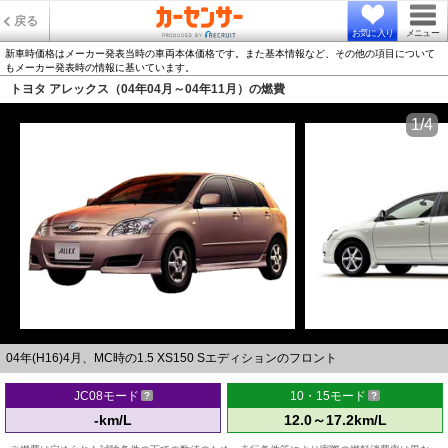
戻る
お気に入り
メニュー
新車時価格はメーカー発表当時の車両本体価格です。また基本情報など、その他の項目について
もメーカー発表時の情報に基いています。
トヨタ アレックス（04年04月～04年11月）の燃費
1/4
04年(H16)4月、MC時の1.5 XS150 Sエディションのフロント
JC08モード
10・15モード
-km/L
12.0～17.2km/L