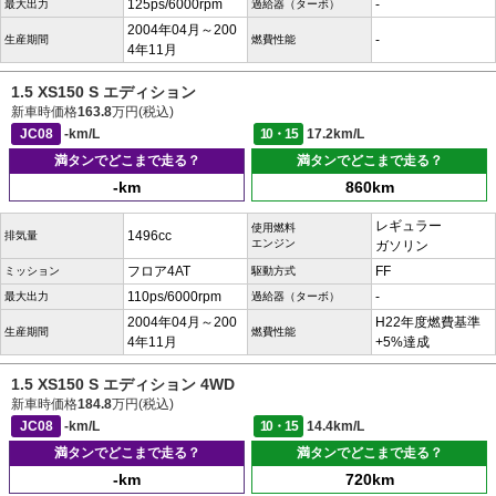
125ps/6000rpm
-
最大出力
過給器（ターボ）
2004年04月～200
-
生産期間
燃費性能
4年11月
1.5 XS150 S エディション
新車時価格
163.8
万円(税込)
JC08
-km/L
10・15
17.2km/L
満タンでどこまで走る？
満タンでどこまで走る？
-km
860km
レギュラー
使用燃料
1496cc
排気量
エンジン
ガソリン
フロア4AT
FF
ミッション
駆動方式
110ps/6000rpm
-
最大出力
過給器（ターボ）
2004年04月～200
H22年度燃費基準
生産期間
燃費性能
4年11月
+5%達成
1.5 XS150 S エディション 4WD
新車時価格
184.8
万円(税込)
JC08
-km/L
10・15
14.4km/L
満タンでどこまで走る？
満タンでどこまで走る？
-km
720km